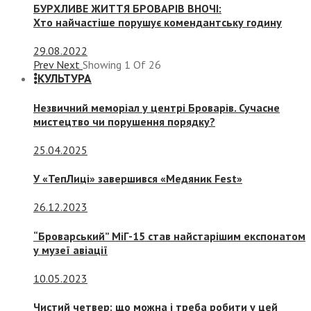
БУРХЛИВЕ ЖИТТЯ БРОВАРІВ ВНОЧІ:
Хто найчастіше порушує комендантську годину
29.08.2022
Prev
Next
Showing
1
Of
26
КУЛЬТУРА
Незвичний меморіал у центрі Броварів. Сучасне
мистецтво чи порушення порядку?
25.04.2025
У «ТепЛиці» завершився «Медяник Fest»
26.12.2023
“Броварський” МіГ-15 став найстарішим експонатом
у музеї авіації
10.05.2023
Чистий четвер: що можна і треба робити у цей