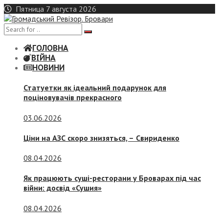
Skip
Пятница 7 августа 2026
to
content
ГОЛОВНА
ВІЙНА
НОВИНИ
Статуетки як ідеальний подарунок для
поціновувачів прекрасного
03.06.2026
Ціни на АЗС скоро знизяться, –
Свириденко
08.04.2026
Як працюють суші-ресторани у Броварах під час
війни: досвід «Сушия»
08.04.2026