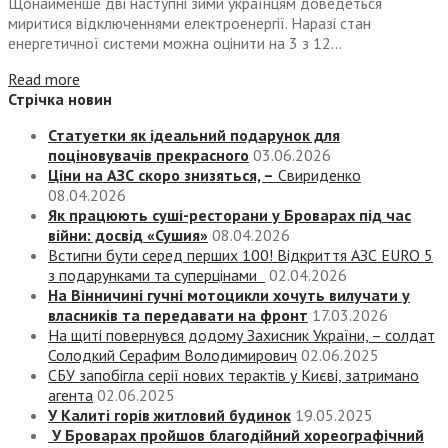
Щонайменше дві наступні зими українцям доведеться
миритися відключеннями електроенергії. Наразі стан
енергетичної системи можна оцінити на 3 з 12...
Read more
Стрічка новин
Статуетки як ідеальний подарунок для
поціновувачів прекрасного
03.06.2026
Ціни на АЗС скоро знизяться, –
Свириденко
08.04.2026
Як працюють суші-ресторани у Броварах під час
війни: досвід «Сушия»
08.04.2026
Встигни бути серед перших 100! Відкриття АЗС EURO 5
з подарунками та суперцінами
02.04.2026
На Вінничині гучні мотоцикли хочуть вилучати у
власників та передавати на фронт
17.03.2026
На щиті повернувся додому Захисник України, – солдат
Солодкий Серафим Володимирович
02.06.2025
СБУ запобігла серії нових терактів у Києві, затримано
агента
02.06.2025
У Калиті горів житловий будинок
19.05.2025
У Броварах пройшов благодійний хореографічний