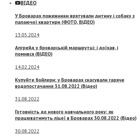
ВІДЕО
У Броварах пожежники врятували дитину і собаку з
палаючої квартири (ФОТО, ВІДЕО)
13.05.2024
Апгрейд у броварській маршрутці: і доїхав, і
помився (ВІДЕО)
14.02.2024
Купуйте бойлери: у Броварах скасували гаряче
водопостачання 31.08.2022 (Відео)
31.08.2022
Готовність до нового навчального року: як
працюватимуть ліцеї в Броварах 30.08.2022 (Відео)
30.08.2022