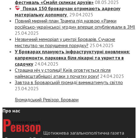
фестиваль «Смайл скликає друзів»
08.05.2025
Понад 150 броварчан отримають адресну
матеріальну допомогу
29.04.2025
Повний мирний план Трампа під назвою «‎Рамки
російсько-української угоди» вперше опублікували в ЗМІ
25.04.2025
Незвичний меморіал у центрі Броварів. Сучасне
мистецтво чи порушення порядку?
25.04.2025
У Броварах планують інфраструктурні оновлення:
капремонти, парковка біля лікарні та укриття в
садочку
24.04.2025
Страшна ніч у столиці! Київ оговтується після
наймасштабнішої атаки з початку року!
24.04.2025
Завтра в Броварській громаді вимикатимуть світло
23.04.2025
Громадський Ревізор. Бровари
Про нас
Щотижнева загальнополітична газета