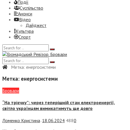
Події
Суспiльство
Анонси
Відео
Дайджест
Культура
Спорт
Метка:
енергосистеми
Метка:
енергосистеми
Бровари
“На трієчку”: через теперішній стан електроенергії,
світло українцям вимикатимуть ще довго
Ломенко Кристина
18.06.2024
488
0
—