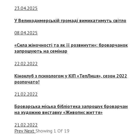
23.04.2025
У Великодимерській громаді вимикатимуть світло
08.04.2025
«Сила жіночності та як її розвинути»: броварчанок
запрошують на семінар
22.02.2022
Кіноклуб з психологом у КІП «ТепЛиця», сезон 2022
розпочато!
21.02.2022
Броварська міська бібліотека запрошує броварчан
на художню виставку «Живопис життя»
21.02.2022
Prev
Next
Showing
1
Of
19