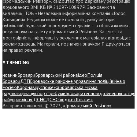
«Громадський Ревізор», свідоцтво про державну реєстрацію
друкованого ЗМІ КВ № 21097-10897Р. Засновник та
видавець: ТОВ «Незалежна інформаційна компанія «Голос
Київщини» Редакція може не поділяти думку авторів
публікацій. Будь-який передрук матеріалів – з обов’язковим
посиланням на газету «Громадський Ревізор». За зміст та
достовірність інформації у рекламних матеріалах відповідає
рекламодавець. Матеріали, позначені значком Р друкуються
на правах реклами.
# TRENDING
новини
Бровари
Броварський район
відео
Поліція
Бровари
ДТП
Броварське районне управління поліції
війна з
Росією
Коронавірус
пожежа
Броварська міська
рада
вакцинація
спорт
Требухів
Броваритепловодоенергія
поліція
райуправління ДСНС
ДСНС
бюджет
Княжичі
Всі права захищені: © 2023,
«Громадський Ревізор»