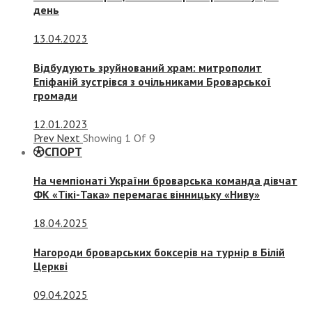
день
13.04.2023
Відбудують зруйнований храм: митрополит
Епіфаній зустрівся з очільниками Броварської
громади
12.01.2023
Prev
Next
Showing
1
Of
9
СПОРТ
На чемпіонаті України броварська команда дівчат
ФК «Тікі-Така» перемагає вінницьку «Ниву»
18.04.2025
Нагороди броварських боксерів на турнір в Білій
Церкві
09.04.2025