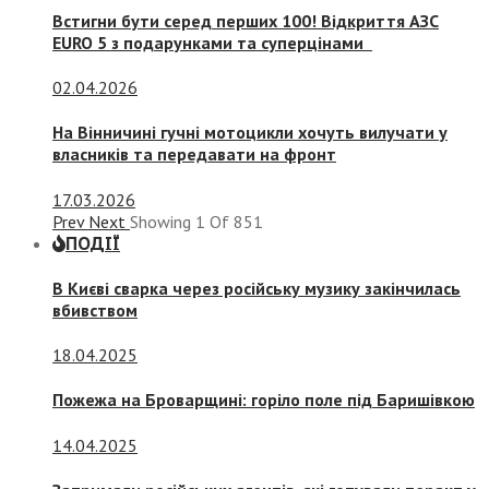
Встигни бути серед перших 100! Відкриття АЗС
EURO 5 з подарунками та суперцінами
02.04.2026
На Вінничині гучні мотоцикли хочуть вилучати у
власників та передавати на фронт
17.03.2026
Prev
Next
Showing
1
Of
851
ПОДІЇ
В Києві сварка через російську музику закінчилась
вбивством
18.04.2025
Пожежа на Броварщині: горіло поле під Баришівкою
14.04.2025