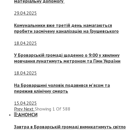
матеріальну допомогу
29.04.2025
Комунальники вже третій день намагаються
пробити засмічену каналізацію на Грушевського
18.04.2025
У Броварській громаді щоденно о 9:00 у хвилину
мовчання лунатимуть метроном та Гімн України
18.04.2025
На Броварщині чоловік подавився м’ясом та
пережив клінічну смерть
15.04.2025
Prev
Next
Showing
1
Of
588
АНОНСИ
Завтра в Броварській громаді вимикатимуть світло