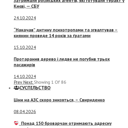
Затримали російських агентів, які готували теракт у
Києві, — СБУ
24.10.2024
“Накачав” дитину психотропами та згвалтував –
киянин проведе 14 років за ґратами
15.10.2024
Протаранив дерево і ледве не погубив трьох
пасажирів
14.10.2024
Prev
Next
Showing
1
Of
86
СУСПIЛЬСТВО
Ціни на АЗС скоро знизяться, –
Свириденко
08.04.2026
Понад 150 броварчан отримають адресну