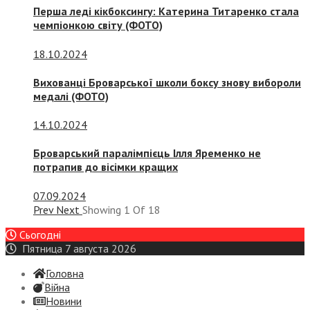
Перша леді кікбоксингу: Катерина Титаренко стала
чемпіонкою світу (ФОТО)
18.10.2024
Вихованці Броварської школи боксу знову вибороли
медалі (ФОТО)
14.10.2024
Броварський паралімпієць Ілля Яременко не
потрапив до вісімки кращих
07.09.2024
Prev
Next
Showing
1
Of
18
Сьогодні
Пятница 7 августа 2026
Головна
Війна
Новини