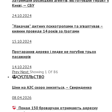
Затримали російських агентів, які готували теракт у
Києві, — СБУ
24.10.2024
“Накачав” дитину психотропами та згвалтував –
киянин проведе 14 років за ґратами
15.10.2024
Протаранив дерево і ледве не погубив трьох
пасажирів
14.10.2024
Prev
Next
Showing
1
Of
86
СУСПIЛЬСТВО
Ціни на АЗС скоро знизяться, –
Свириденко
08.04.2026
Понад 150 броварчан отримають адресну