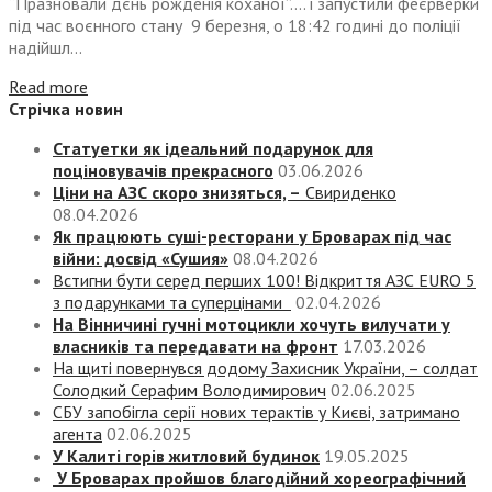
“Празновали дєнь рожденія коханої”…. і запустили феєрверки
під час воєнного стану 9 березня, о 18:42 годині до поліції
надійшл...
Read more
Стрічка новин
Статуетки як ідеальний подарунок для
поціновувачів прекрасного
03.06.2026
Ціни на АЗС скоро знизяться, –
Свириденко
08.04.2026
Як працюють суші-ресторани у Броварах під час
війни: досвід «Сушия»
08.04.2026
Встигни бути серед перших 100! Відкриття АЗС EURO 5
з подарунками та суперцінами
02.04.2026
На Вінничині гучні мотоцикли хочуть вилучати у
власників та передавати на фронт
17.03.2026
На щиті повернувся додому Захисник України, – солдат
Солодкий Серафим Володимирович
02.06.2025
СБУ запобігла серії нових терактів у Києві, затримано
агента
02.06.2025
У Калиті горів житловий будинок
19.05.2025
У Броварах пройшов благодійний хореографічний