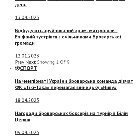
день
13.04.2023
Відбудують зруйнований храм: митрополит
Епіфаній зустрівся з очільниками Броварської
громади
12.01.2023
Prev
Next
Showing
1
Of
9
СПОРТ
На чемпіонаті України броварська команда дівчат
ФК «Тікі-Така» перемагає вінницьку «Ниву»
18.04.2025
Нагороди броварських боксерів на турнір в Білій
Церкві
09.04.2025