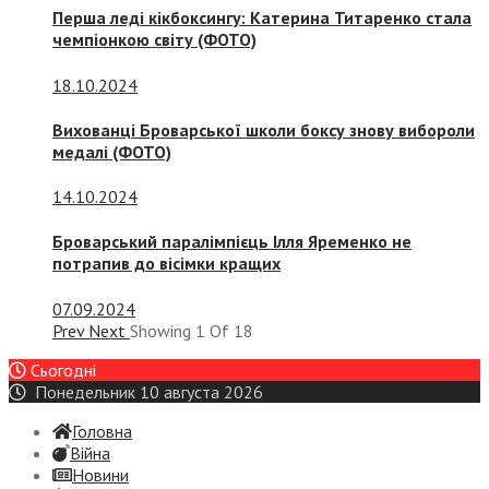
Перша леді кікбоксингу: Катерина Титаренко стала
чемпіонкою світу (ФОТО)
18.10.2024
Вихованці Броварської школи боксу знову вибороли
медалі (ФОТО)
14.10.2024
Броварський паралімпієць Ілля Яременко не
потрапив до вісімки кращих
07.09.2024
Prev
Next
Showing
1
Of
18
Сьогодні
Понедельник 10 августа 2026
Головна
Війна
Новини