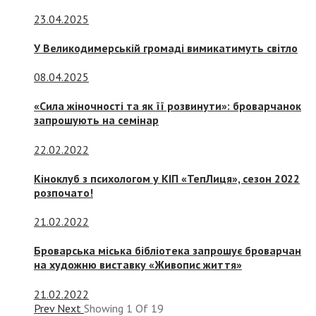
23.04.2025
У Великодимерській громаді вимикатимуть світло
08.04.2025
«Сила жіночності та як її розвинути»: броварчанок
запрошують на семінар
22.02.2022
Кіноклуб з психологом у КІП «ТепЛиця», сезон 2022
розпочато!
21.02.2022
Броварська міська бібліотека запрошує броварчан
на художню виставку «Живопис життя»
21.02.2022
Prev
Next
Showing
1
Of
19