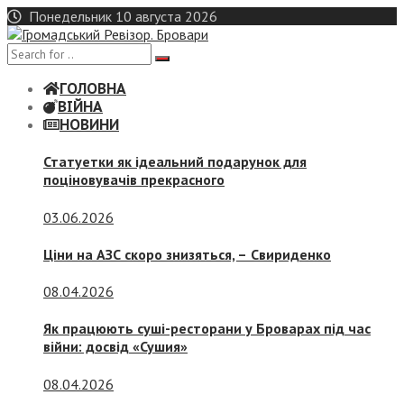
Skip
Понедельник 10 августа 2026
to
content
ГОЛОВНА
ВІЙНА
НОВИНИ
Статуетки як ідеальний подарунок для
поціновувачів прекрасного
03.06.2026
Ціни на АЗС скоро знизяться, –
Свириденко
08.04.2026
Як працюють суші-ресторани у Броварах під час
війни: досвід «Сушия»
08.04.2026