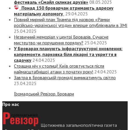
фестиваль «Смайл скликає друзів»
08.05.2025
Понад 150 броварчан отримають адресну
матеріальну допомогу
29.04.2025
Повний мирний план Трампа під назвою «‎Рамки
російсько-української угоди» вперше опублікували в ЗМІ
25.04.2025
Незвичний меморіал у центрі Броварів. Сучасне
мистецтво чи порушення порядку?
25.04.2025
У Броварах планують інфраструктурні оновлення:
капремонти, парковка біля лікарні та укриття в
садочку
24.04.2025
Страшна ніч у столиці! Київ оговтується після
наймасштабнішої атаки з початку року!
24.04.2025
Завтра в Броварській громаді вимикатимуть світло
23.04.2025
Громадський Ревізор. Бровари
Про нас
Щотижнева загальнополітична газета