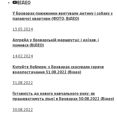
ВІДЕО
У Броварах пожежники врятували дитину і собаку з
палаючої квартири (ФОТО, ВІДЕО)
13.05.2024
Апгрейд у броварській маршрутці: і доїхав, і
помився (ВІДЕО)
14.02.2024
Купуйте бойлери: у Броварах скасували гаряче
водопостачання 31.08.2022 (Відео)
31.08.2022
Готовність до нового навчального року: як
працюватимуть ліцеї в Броварах 30.08.2022 (Відео)
30.08.2022