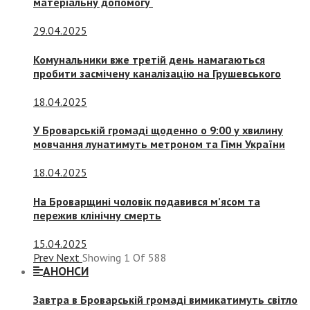
матеріальну допомогу
29.04.2025
Комунальники вже третій день намагаються
пробити засмічену каналізацію на Грушевського
18.04.2025
У Броварській громаді щоденно о 9:00 у хвилину
мовчання лунатимуть метроном та Гімн України
18.04.2025
На Броварщині чоловік подавився м’ясом та
пережив клінічну смерть
15.04.2025
Prev
Next
Showing
1
Of
588
АНОНСИ
Завтра в Броварській громаді вимикатимуть світло