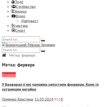
Події
Суспiльство
Анонси
Відео
Дайджест
Культура
Спорт
Метка:
ферверк
Метка:
ферверк
Бровари
У Броварах п’яні чоловіки запустили феєрверк. Копи їх
затримали негайно
Ломенко Кристина
11.03.2024
911
0
—