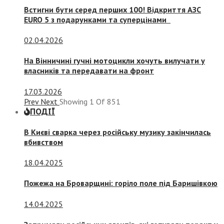
Встигни бути серед перших 100! Відкриття АЗС
EURO 5 з подарунками та суперцінами
02.04.2026
На Вінничині гучні мотоцикли хочуть вилучати у
власників та передавати на фронт
17.03.2026
Prev
Next
Showing
1
Of
851
ПОДІЇ
В Києві сварка через російську музику закінчилась
вбивством
18.04.2025
Пожежа на Броварщині: горіло поле під Баришівкою
14.04.2025