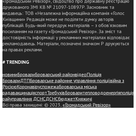
«Громадський Ревізор», свідоцтво про державну реєстрацію
друкованого ЗМІ КВ № 21097-10897Р. Засновник та
видавець: ТОВ «Незалежна інформаційна компанія «Голос
Київщини» Редакція може не поділяти думку авторів
публікацій. Будь-який передрук матеріалів – з обов’язковим
посиланням на газету «Громадський Ревізор». За зміст та
достовірність інформації у рекламних матеріалах відповідає
рекламодавець. Матеріали, позначені значком Р друкуються
на правах реклами.
# TRENDING
новини
Бровари
Броварський район
відео
Поліція
Бровари
ДТП
Броварське районне управління поліції
війна з
Росією
Коронавірус
пожежа
Броварська міська
рада
вакцинація
спорт
Требухів
Броваритепловодоенергія
поліція
райуправління ДСНС
ДСНС
бюджет
Княжичі
Всі права захищені: © 2023,
«Громадський Ревізор»