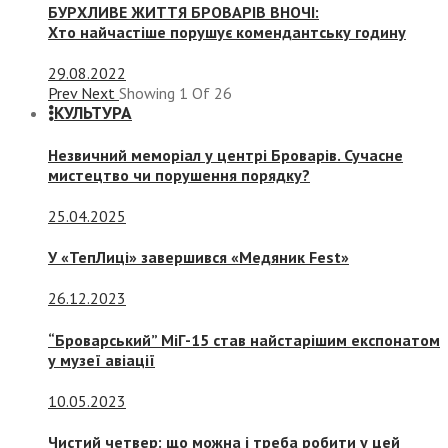
БУРХЛИВЕ ЖИТТЯ БРОВАРІВ ВНОЧІ:
Хто найчастіше порушує комендантську годину
29.08.2022
Prev
Next
Showing
1
Of
26
КУЛЬТУРА
Незвичний меморіал у центрі Броварів. Сучасне
мистецтво чи порушення порядку?
25.04.2025
У «ТепЛиці» завершився «Медяник Fest»
26.12.2023
“Броварський” МіГ-15 став найстарішим експонатом
у музеї авіації
10.05.2023
Чистий четвер: що можна і треба робити у цей