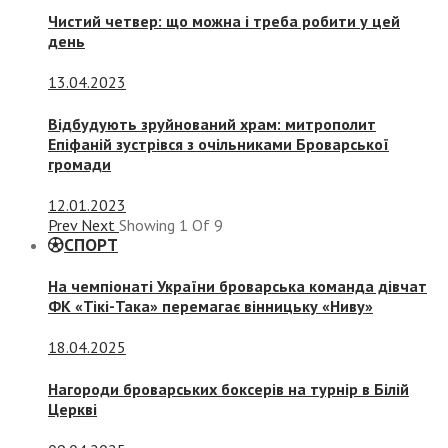
Чистий четвер: що можна і треба робити у цей
день
13.04.2023
Відбудують зруйнований храм: митрополит
Епіфаній зустрівся з очільниками Броварської
громади
12.01.2023
Prev
Next
Showing
1
Of
9
СПОРТ
На чемпіонаті України броварська команда дівчат
ФК «Тікі-Така» перемагає вінницьку «Ниву»
18.04.2025
Нагороди броварських боксерів на турнір в Білій
Церкві