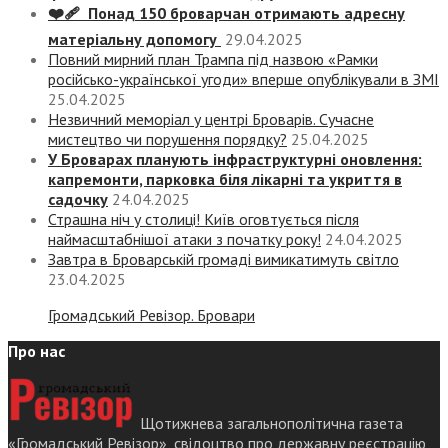
❤️‍🩹 Понад 150 броварчан отримають адресну
матеріальну допомогу
29.04.2025
Повний мирний план Трампа під назвою «‎Рамки
російсько-української угоди» вперше опублікували в ЗМІ
25.04.2025
Незвичний меморіал у центрі Броварів. Сучасне
мистецтво чи порушення порядку?
25.04.2025
У Броварах планують інфраструктурні оновлення:
капремонти, парковка біля лікарні та укриття в
садочку
24.04.2025
Страшна ніч у столиці! Київ оговтується після
наймасштабнішої атаки з початку року!
24.04.2025
Завтра в Броварській громаді вимикатимуть світло
23.04.2025
Громадський Ревізор. Бровари
Про нас
Щотижнева загальнополітична газета
«Громадський Ревізор», свідоцтво про державну реєстрацію