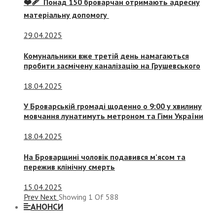
❤️‍🩹 Понад 150 броварчан отримають адресну
матеріальну допомогу
29.04.2025
Комунальники вже третій день намагаються
пробити засмічену каналізацію на Грушевського
18.04.2025
У Броварській громаді щоденно о 9:00 у хвилину
мовчання лунатимуть метроном та Гімн України
18.04.2025
На Броварщині чоловік подавився м’ясом та
пережив клінічну смерть
15.04.2025
Prev
Next
Showing
1
Of
588
АНОНСИ