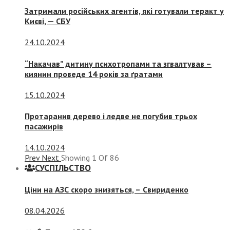
Затримали російських агентів, які готували теракт у
Києві, — СБУ
24.10.2024
“Накачав” дитину психотропами та згвалтував –
киянин проведе 14 років за ґратами
15.10.2024
Протаранив дерево і ледве не погубив трьох
пасажирів
14.10.2024
Prev
Next
Showing
1
Of
86
СУСПIЛЬСТВО
Ціни на АЗС скоро знизяться, –
Свириденко
08.04.2026