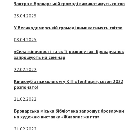
Завтра в Броварській громаді вимикатимуть світло
23.04.2025
У Великодимерській громаді вимикатимуть світло
08.04.2025
«Сила жіночності та як її розвинути»: броварчанок
запрошують на семінар
22.02.2022
Кіноклуб з психологом у КІП «ТепЛиця», сезон 2022
розпочато!
21.02.2022
Броварська міська бібліотека запрошує броварчан
на художню виставку «Живопис життя»
21.02.2022