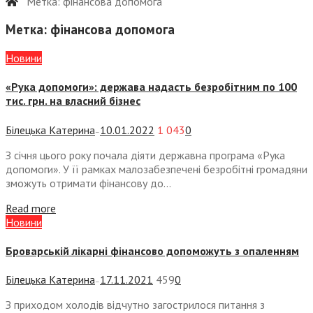
Метка:
фінансова допомога
Метка:
фінансова допомога
Новини
«Рука допомоги»: держава надасть безробітним по 100
тис. грн. на власний бізнес
Білецька Катерина
10.01.2022
1 043
0
—
З січня цього року почала діяти державна програма «Рука
допомоги». У її рамках малозабезпечені безробітні громадяни
зможуть отримати фінансову до...
Read more
Новини
Броварській лікарні фінансово допоможуть з опаленням
Білецька Катерина
17.11.2021
459
0
—
З приходом холодів відчутно загострилося питання з