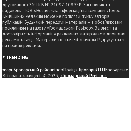
друкованого ЗМІ КВ № 21097-10897Р. Засновник та
видавець: ТОВ «Незалежна інформаційна компанія «Голос
Київщини» Редакція може не поділяти думку авторів
публікацій. Будь-який передрук матеріалів – з обов’язковим
посиланням на газету «Громадський Ревізор». За зміст та
достовірність інформації у рекламних матеріалах відповідає
рекламодавець. Матеріали, позначені значком Р друкуються
на правах реклами.
# TRENDING
вари
Броварський район
відео
Поліція Бровари
ДТП
Броварське райо
Всі права захищені: © 2023,
«Громадський Ревізор»