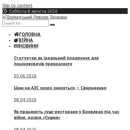
Skip to content
Суббота 8 августа 2026
ГОЛОВНА
ВІЙНА
НОВИНИ
Статуетки як ідеальний подарунок для
поціновувачів прекрасного
03.06.2026
Ціни на АЗС скоро знизяться, –
Свириденко
08.04.2026
Як працюють суші-ресторани у Броварах під час
війни: досвід «Сушия»
08.04.2026