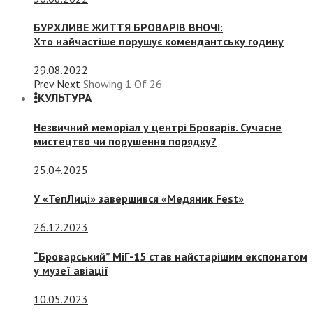
БУРХЛИВЕ ЖИТТЯ БРОВАРІВ ВНОЧІ:
Хто найчастіше порушує комендантську годину
29.08.2022
Prev
Next
Showing
1
Of
26
КУЛЬТУРА
Незвичний меморіал у центрі Броварів. Сучасне
мистецтво чи порушення порядку?
25.04.2025
У «ТепЛиці» завершився «Медяник Fest»
26.12.2023
“Броварський” МіГ-15 став найстарішим експонатом
у музеї авіації
10.05.2023