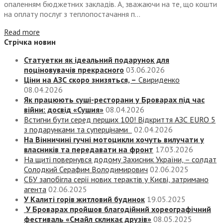
опаленням бюджетних закладів. А, зважаючи на те, що кошти
на оплату послуг з теплопостачання п...
Read more
Стрічка новин
Статуетки як ідеальний подарунок для
поціновувачів прекрасного
03.06.2026
Ціни на АЗС скоро знизяться, –
Свириденко
08.04.2026
Як працюють суші-ресторани у Броварах під час
війни: досвід «Сушия»
08.04.2026
Встигни бути серед перших 100! Відкриття АЗС EURO 5
з подарунками та суперцінами
02.04.2026
На Вінничині гучні мотоцикли хочуть вилучати у
власників та передавати на фронт
17.03.2026
На щиті повернувся додому Захисник України, – солдат
Солодкий Серафим Володимирович
02.06.2025
СБУ запобігла серії нових терактів у Києві, затримано
агента
02.06.2025
У Калиті горів житловий будинок
19.05.2025
У Броварах пройшов благодійний хореографічний
фестиваль «Смайл скликає друзів»
08.05.2025