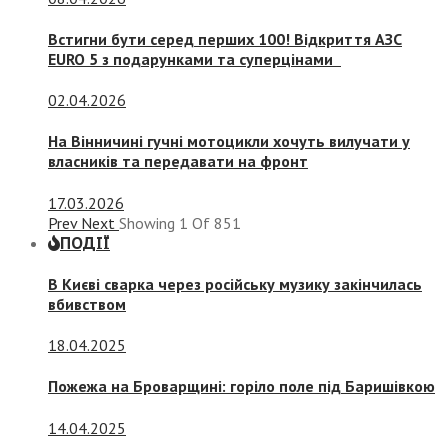
Встигни бути серед перших 100! Відкриття АЗС
EURO 5 з подарунками та суперцінами
02.04.2026
На Вінничині гучні мотоцикли хочуть вилучати у
власників та передавати на фронт
17.03.2026
Prev
Next
Showing
1
Of
851
ПОДІЇ
В Києві сварка через російську музику закінчилась
вбивством
18.04.2025
Пожежа на Броварщині: горіло поле під Баришівкою
14.04.2025