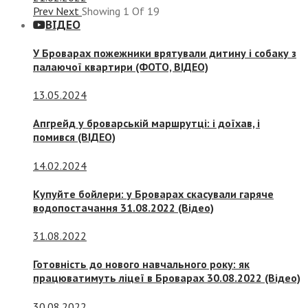
Prev
Next
Showing
1
Of
19
ВІДЕО
У Броварах пожежники врятували дитину і собаку з
палаючої квартири (ФОТО, ВІДЕО)
13.05.2024
Апгрейд у броварській маршрутці: і доїхав, і
помився (ВІДЕО)
14.02.2024
Купуйте бойлери: у Броварах скасували гаряче
водопостачання 31.08.2022 (Відео)
31.08.2022
Готовність до нового навчального року: як
працюватимуть ліцеї в Броварах 30.08.2022 (Відео)
30.08.2022