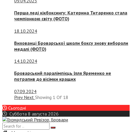
09.04.2025
Перша леді кікбоксингу: Катерина Титаренко стала
чемпіонкою світу (ФОТО)
18.10.2024
Вихованці Броварської школи боксу знову вибороли
медалі (ФОТО)
14.10.2024
Броварський паралімпієць Ілля Яременко не
потрапив до вісімки кращих
07.09.2024
Prev
Next
Showing
1
Of
18
Сьогодні
Суббота 8 августа 2026