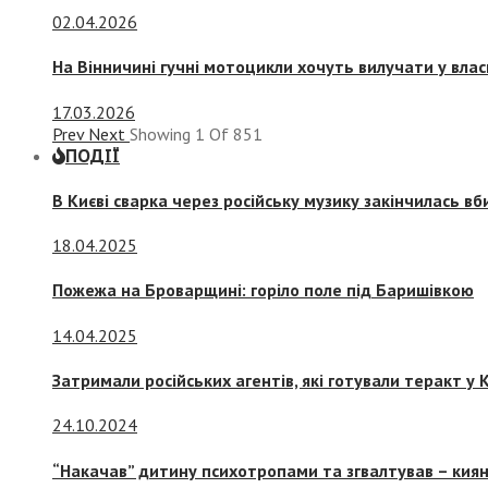
02.04.2026
На Вінничині гучні мотоцикли хочуть вилучати у вла
17.03.2026
Prev
Next
Showing
1
Of
851
ПОДІЇ
В Києві сварка через російську музику закінчилась в
18.04.2025
Пожежа на Броварщині: горіло поле під Баришівкою
14.04.2025
Затримали російських агентів, які готували теракт у К
24.10.2024
“Накачав” дитину психотропами та згвалтував – киян