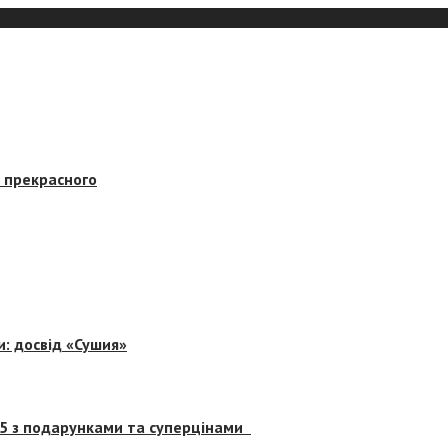
в прекрасного
и: досвід «Сушия»
 5 з подарунками та суперцінами