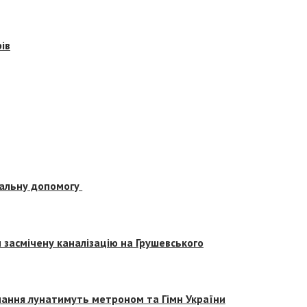
ів
альну допомогу
засмічену каналізацію на Грушевського
вчання лунатимуть метроном та Гімн України