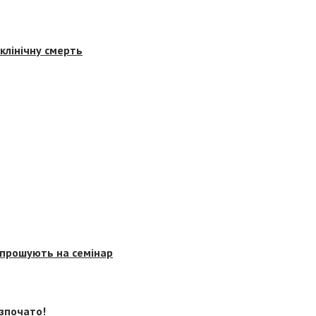
клінічну смерть
запрошують на семінар
озпочато!