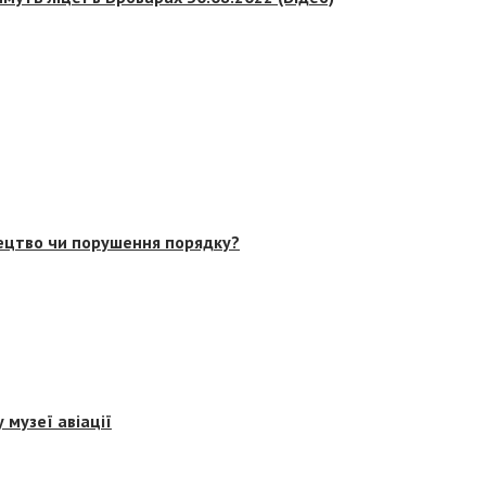
тецтво чи порушення порядку?
 музеї авіації