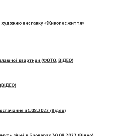
на художню виставку «Живопис життя»
палаючої квартири (ФОТО, ВІДЕО)
 (ВІДЕО)
остачання 31.08.2022 (Відео)
муть ліцеї в Броварах 30.08.2022 (Відео)