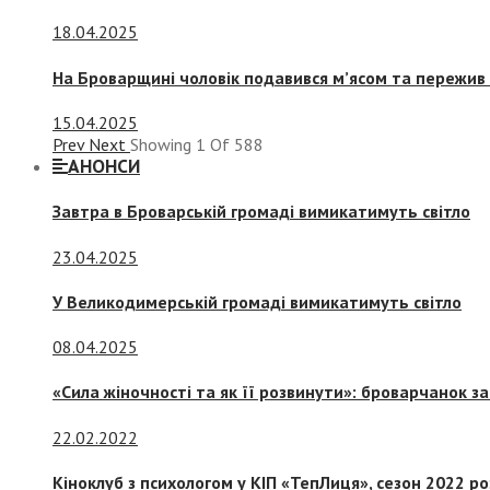
18.04.2025
На Броварщині чоловік подавився м’ясом та пережив 
15.04.2025
Prev
Next
Showing
1
Of
588
АНОНСИ
Завтра в Броварській громаді вимикатимуть світло
23.04.2025
У Великодимерській громаді вимикатимуть світло
08.04.2025
«Сила жіночності та як її розвинути»: броварчанок 
22.02.2022
Кіноклуб з психологом у КІП «ТепЛиця», сезон 2022 р