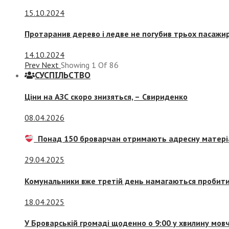
15.10.2024
Протаранив дерево і ледве не погубив трьох пасажир
14.10.2024
Prev
Next
Showing
1
Of
86
СУСПIЛЬСТВО
Ціни на АЗС скоро знизяться, –
Свириденко
08.04.2026
Понад 150 броварчан отримають адресну матері
29.04.2025
Комунальники вже третій день намагаються пробити 
18.04.2025
У Броварській громаді щоденно о 9:00 у хвилину мо