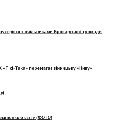
зустрівся з очільниками Броварської громади
 «Тікі-Така» перемагає вінницьку «Ниву»
ві
емпіонкою світу (ФОТО)