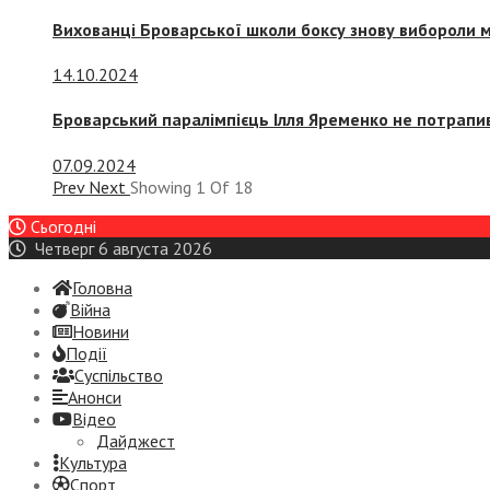
Вихованці Броварської школи боксу знову вибороли 
14.10.2024
Броварський паралімпієць Ілля Яременко не потрапив
07.09.2024
Prev
Next
Showing
1
Of
18
Сьогодні
Четверг 6 августа 2026
Головна
Війна
Новини
Події
Суспiльство
Анонси
Відео
Дайджест
Культура
Спорт