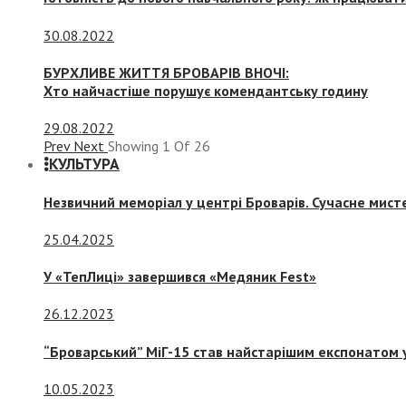
30.08.2022
БУРХЛИВЕ ЖИТТЯ БРОВАРІВ ВНОЧІ:
Хто найчастіше порушує комендантську годину
29.08.2022
Prev
Next
Showing
1
Of
26
КУЛЬТУРА
Незвичний меморіал у центрі Броварів. Сучасне мис
25.04.2025
У «ТепЛиці» завершився «Медяник Fest»
26.12.2023
“Броварський” МіГ-15 став найстарішим експонатом у
10.05.2023