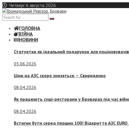
Skip
Четверг 6 августа 2026
to
content
ГОЛОВНА
ВІЙНА
НОВИНИ
Статуетки як ідеальний подарунок для поціновувачі
03.06.2026
Ціни на АЗС скоро знизяться, –
Свириденко
08.04.2026
Як працюють суші-ресторани у Броварах під час війн
08.04.2026
Встигни бути серед перших 100! Відкриття АЗС EURO