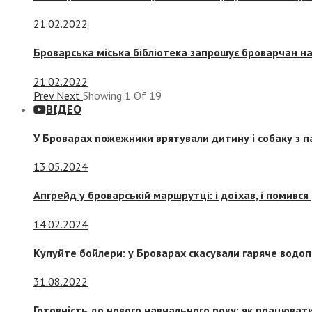
21.02.2022
Броварська міська бібліотека запрошує броварчан 
21.02.2022
Prev
Next
Showing
1
Of
19
ВІДЕО
У Броварах пожежники врятували дитину і собаку з 
13.05.2024
Апгрейд у броварській маршрутці: і доїхав, і помився
14.02.2024
Купуйте бойлери: у Броварах скасували гаряче водоп
31.08.2022
Готовність до нового навчального року: як працювати