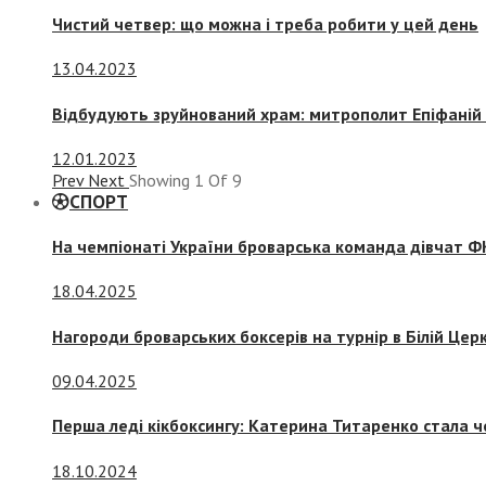
Чистий четвер: що можна і треба робити у цей день
13.04.2023
Відбудують зруйнований храм: митрополит Епіфаній 
12.01.2023
Prev
Next
Showing
1
Of
9
СПОРТ
На чемпіонаті України броварська команда дівчат ФК
18.04.2025
Нагороди броварських боксерів на турнір в Білій Церк
09.04.2025
Перша леді кікбоксингу: Катерина Титаренко стала ч
18.10.2024