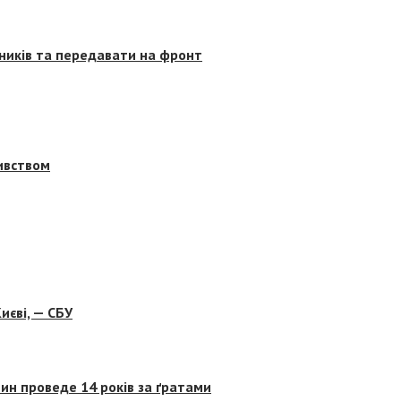
сників та передавати на фронт
бивством
иєві, — СБУ
ин проведе 14 років за ґратами