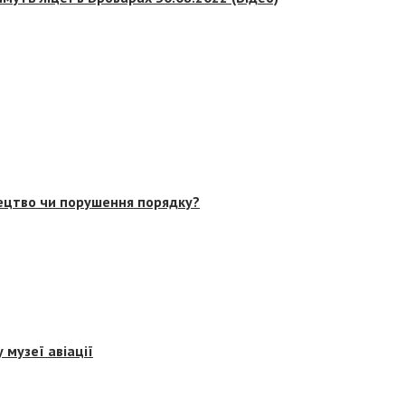
тецтво чи порушення порядку?
 музеї авіації