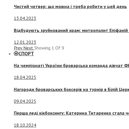
Чистий четвер: що можна і треба робити у цей день
13.04.2023
Відбудують зруйнований храм: митрополит Епіфаній 
12.01.2023
Prev
Next
Showing
1
Of
9
СПОРТ
На чемпіонаті України броварська команда дівчат ФК
18.04.2025
Нагороди броварських боксерів на турнір в Білій Церк
09.04.2025
Перша леді кікбоксингу: Катерина Титаренко стала ч
18.10.2024