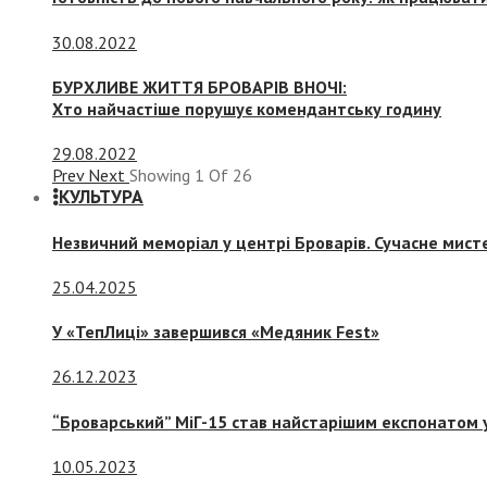
30.08.2022
БУРХЛИВЕ ЖИТТЯ БРОВАРІВ ВНОЧІ:
Хто найчастіше порушує комендантську годину
29.08.2022
Prev
Next
Showing
1
Of
26
КУЛЬТУРА
Незвичний меморіал у центрі Броварів. Сучасне мис
25.04.2025
У «ТепЛиці» завершився «Медяник Fest»
26.12.2023
“Броварський” МіГ-15 став найстарішим експонатом у
10.05.2023