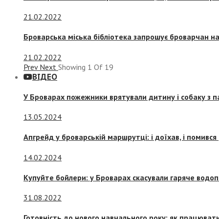
21.02.2022
Броварська міська бібліотека запрошує броварчан 
21.02.2022
Prev
Next
Showing
1
Of
19
ВІДЕО
У Броварах пожежники врятували дитину і собаку з 
13.05.2024
Апгрейд у броварській маршрутці: і доїхав, і помився
14.02.2024
Купуйте бойлери: у Броварах скасували гаряче водоп
31.08.2022
Готовність до нового навчального року: як працювати