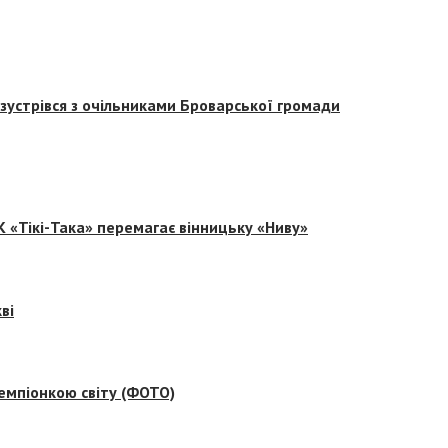
зустрівся з очільниками Броварської громади
 «Тікі-Така» перемагає вінницьку «Ниву»
ві
емпіонкою світу (ФОТО)