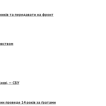
сників та передавати на фронт
бивством
иєві, — СБУ
ин проведе 14 років за ґратами