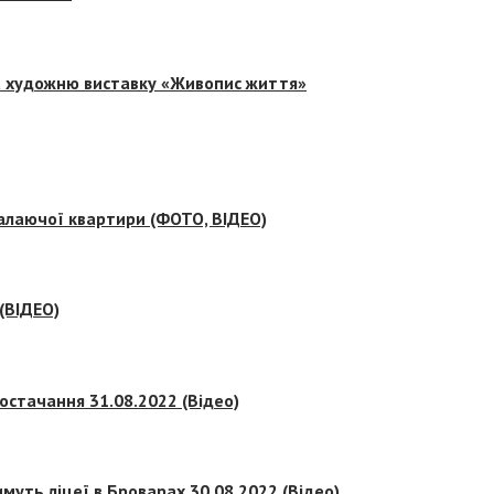
на художню виставку «Живопис життя»
палаючої квартири (ФОТО, ВІДЕО)
 (ВІДЕО)
остачання 31.08.2022 (Відео)
муть ліцеї в Броварах 30.08.2022 (Відео)