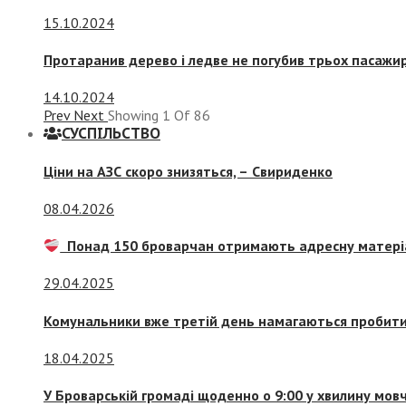
15.10.2024
Протаранив дерево і ледве не погубив трьох пасажир
14.10.2024
Prev
Next
Showing
1
Of
86
СУСПIЛЬСТВО
Ціни на АЗС скоро знизяться, –
Свириденко
08.04.2026
Понад 150 броварчан отримають адресну матері
29.04.2025
Комунальники вже третій день намагаються пробити 
18.04.2025
У Броварській громаді щоденно о 9:00 у хвилину мо