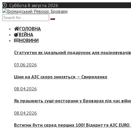
Skip
Суббота 8 августа 2026
to
content
ГОЛОВНА
ВІЙНА
НОВИНИ
Статуетки як ідеальний подарунок для поціновувачі
03.06.2026
Ціни на АЗС скоро знизяться, –
Свириденко
08.04.2026
Як працюють суші-ресторани у Броварах під час війн
08.04.2026
Встигни бути серед перших 100! Відкриття АЗС EURO