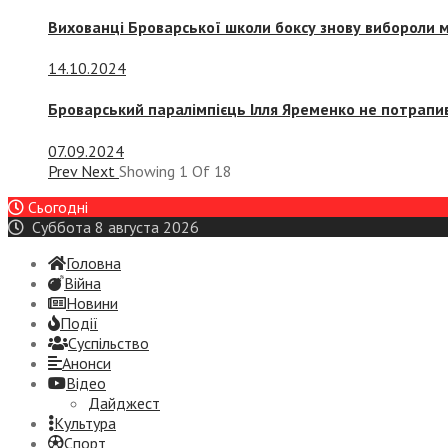
Вихованці Броварської школи боксу знову вибороли 
14.10.2024
Броварський паралімпієць Ілля Яременко не потрапив
07.09.2024
Prev
Next
Showing
1
Of
18
Сьогодні
Суббота 8 августа 2026
Головна
Війна
Новини
Події
Суспiльство
Анонси
Відео
Дайджест
Культура
Спорт