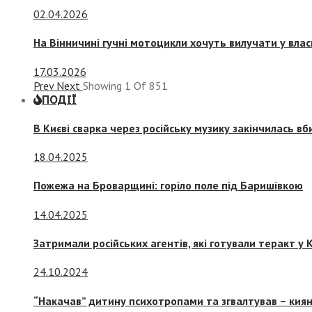
02.04.2026
На Вінничині гучні мотоцикли хочуть вилучати у вла
17.03.2026
Prev
Next
Showing
1
Of
851
ПОДІЇ
В Києві сварка через російську музику закінчилась в
18.04.2025
Пожежа на Броварщині: горіло поле під Баришівкою
14.04.2025
Затримали російських агентів, які готували теракт у К
24.10.2024
“Накачав” дитину психотропами та згвалтував – киян