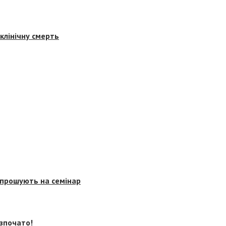
клінічну смерть
запрошують на семінар
озпочато!