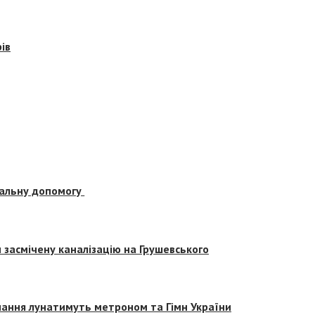
ів
альну допомогу
засмічену каналізацію на Грушевського
вчання лунатимуть метроном та Гімн України