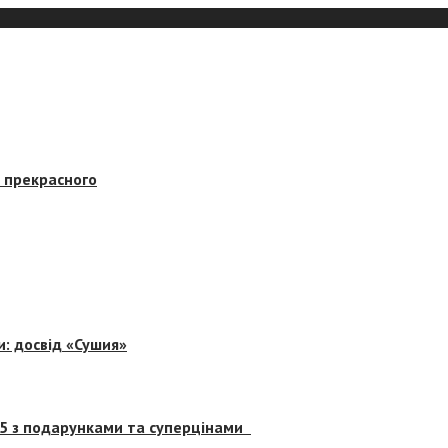
в прекрасного
и: досвід «Сушия»
 5 з подарунками та суперцінами