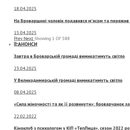
18.04.2025
На Броварщині чоловік подавився м’ясом та пережив 
15.04.2025
Prev
Next
Showing
1
Of
588
АНОНСИ
Завтра в Броварській громаді вимикатимуть світло
23.04.2025
У Великодимерській громаді вимикатимуть світло
08.04.2025
«Сила жіночності та як її розвинути»: броварчанок 
22.02.2022
Кіноклуб з психологом у КІП «ТепЛиця», сезон 2022 р