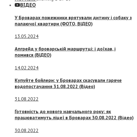
ВІДЕО
У Броварах пожежники врятували дитину і собаку з
палаючої квартири (ФОТО, ВІДЕО)
13.05.2024
Апгрейд у броварській маршрутці: і доїхав, і
помився (ВІДЕО)
14.02.2024
Купуйте бойлери: у Броварах скасували гаряче
водопостачання 31.08.2022 (Відео)
31.08.2022
Готовність до нового навчального року: як
працюватимуть ліцеї в Броварах 30.08.2022 (Відео)
30.08.2022