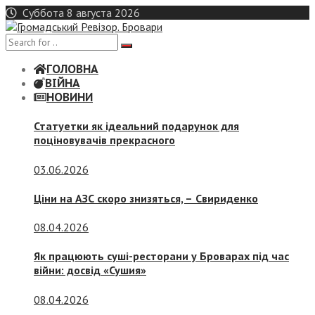
Skip
Суббота 8 августа 2026
to
content
ГОЛОВНА
ВІЙНА
НОВИНИ
Статуетки як ідеальний подарунок для
поціновувачів прекрасного
03.06.2026
Ціни на АЗС скоро знизяться, –
Свириденко
08.04.2026
Як працюють суші-ресторани у Броварах під час
війни: досвід «Сушия»
08.04.2026