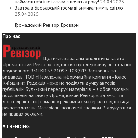
наймасштабнішої атаки з початку року!
24.04.2025
Завтра в Броварській громаді вимикатимуть світло
23.04.2025
Громадський Ревізор. Бровари
Про нас
Щотижнева загальнополітична газета
«Громадський Ревізор», свідоцтво про державну реєстрацію
друкованого ЗМІ КВ № 21097-10897Р. Засновник та
видавець: ТОВ «Незалежна інформаційна компанія «Голос
Київщини» Редакція може не поділяти думку авторів
публікацій. Будь-який передрук матеріалів – з обов’язковим
посиланням на газету «Громадський Ревізор». За зміст та
достовірність інформації у рекламних матеріалах відповідає
рекламодавець. Матеріали, позначені значком Р друкуються
на правах реклами.
# TRENDING