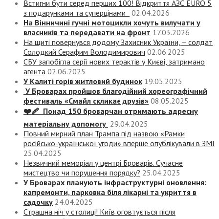
Встигни бути серед перших 100! Відкриття АЗС EURO 5
з подарунками та суперцінами
02.04.2026
На Вінничині гучні мотоцикли хочуть вилучати у
власників та передавати на фронт
17.03.2026
На щиті повернувся додому Захисник України, – солдат
Солодкий Серафим Володимирович
02.06.2025
СБУ запобігла серії нових терактів у Києві, затримано
агента
02.06.2025
У Калиті горів житловий будинок
19.05.2025
У Броварах пройшов благодійний хореографічний
фестиваль «Смайл скликає друзів»
08.05.2025
❤️‍🩹 Понад 150 броварчан отримають адресну
матеріальну допомогу
29.04.2025
Повний мирний план Трампа під назвою «‎Рамки
російсько-української угоди» вперше опублікували в ЗМІ
25.04.2025
Незвичний меморіал у центрі Броварів. Сучасне
мистецтво чи порушення порядку?
25.04.2025
У Броварах планують інфраструктурні оновлення:
капремонти, парковка біля лікарні та укриття в
садочку
24.04.2025
Страшна ніч у столиці! Київ оговтується після