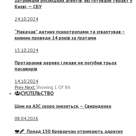
Затримали російських агентів, які готували теракт у
Києві, — СБУ
24.10.2024
“Накачав” дитину психотропами та згвалтував –
киянин проведе 14 років за ґратами
15.10.2024
Протаранив дерево і ледве не погубив трьох
пасажирів
14.10.2024
Prev
Next
Showing
1
Of
86
СУСПIЛЬСТВО
Ціни на АЗС скоро знизяться, –
Свириденко
08.04.2026
❤️‍🩹 Понад 150 броварчан отримають адресну