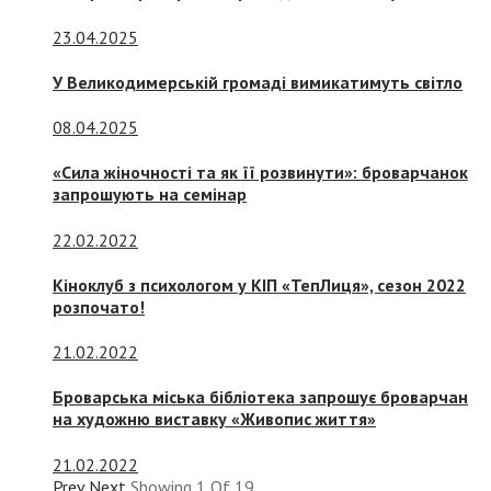
23.04.2025
У Великодимерській громаді вимикатимуть світло
08.04.2025
«Сила жіночності та як її розвинути»: броварчанок
запрошують на семінар
22.02.2022
Кіноклуб з психологом у КІП «ТепЛиця», сезон 2022
розпочато!
21.02.2022
Броварська міська бібліотека запрошує броварчан
на художню виставку «Живопис життя»
21.02.2022
Prev
Next
Showing
1
Of
19