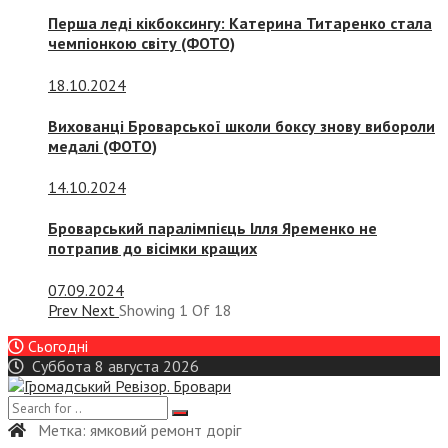
Перша леді кікбоксингу: Катерина Титаренко стала
чемпіонкою світу (ФОТО)
18.10.2024
Вихованці Броварської школи боксу знову вибороли
медалі (ФОТО)
14.10.2024
Броварський паралімпієць Ілля Яременко не
потрапив до вісімки кращих
07.09.2024
Prev
Next
Showing
1
Of
18
Сьогодні
Суббота 8 августа 2026
Метка:
ямковий ремонт доріг