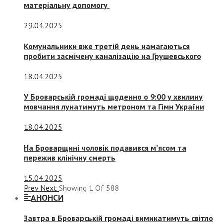
матеріальну допомогу
29.04.2025
Комунальники вже третій день намагаються
пробити засмічену каналізацію на Грушевського
18.04.2025
У Броварській громаді щоденно о 9:00 у хвилину
мовчання лунатимуть метроном та Гімн України
18.04.2025
На Броварщині чоловік подавився м’ясом та
пережив клінічну смерть
15.04.2025
Prev
Next
Showing
1
Of
588
АНОНСИ
Завтра в Броварській громаді вимикатимуть світло