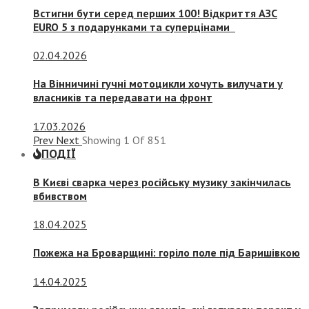
Встигни бути серед перших 100! Відкриття АЗС
EURO 5 з подарунками та суперцінами
02.04.2026
На Вінничині гучні мотоцикли хочуть вилучати у
власників та передавати на фронт
17.03.2026
Prev
Next
Showing
1
Of
851
ПОДІЇ
В Києві сварка через російську музику закінчилась
вбивством
18.04.2025
Пожежа на Броварщині: горіло поле під Баришівкою
14.04.2025