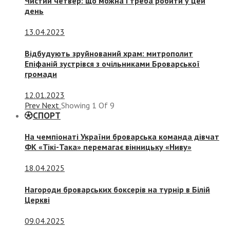
Чистий четвер: що можна і треба робити у цей
день
13.04.2023
Відбудують зруйнований храм: митрополит
Епіфаній зустрівся з очільниками Броварської
громади
12.01.2023
Prev
Next
Showing
1
Of
9
СПОРТ
На чемпіонаті України броварська команда дівчат
ФК «Тікі-Така» перемагає вінницьку «Ниву»
18.04.2025
Нагороди броварських боксерів на турнір в Білій
Церкві
09.04.2025