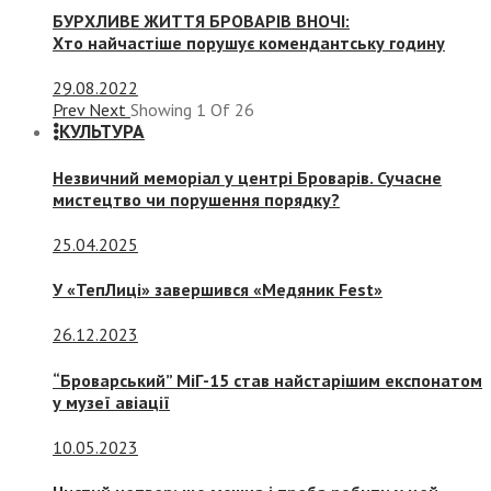
БУРХЛИВЕ ЖИТТЯ БРОВАРІВ ВНОЧІ:
Хто найчастіше порушує комендантську годину
29.08.2022
Prev
Next
Showing
1
Of
26
КУЛЬТУРА
Незвичний меморіал у центрі Броварів. Сучасне
мистецтво чи порушення порядку?
25.04.2025
У «ТепЛиці» завершився «Медяник Fest»
26.12.2023
“Броварський” МіГ-15 став найстарішим експонатом
у музеї авіації
10.05.2023