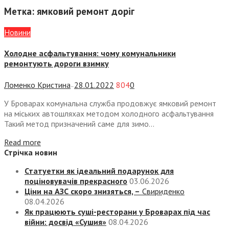
Метка:
ямковий ремонт доріг
Новини
Холодне асфальтування: чому комунальники
ремонтують дороги взимку
Ломенко Кристина
28.01.2022
804
0
—
У Броварах комунальна служба продовжує ямковий ремонт
на міських автошляхах методом холодного асфальтування
Такий метод призначений саме для зимо...
Read more
Стрічка новин
Статуетки як ідеальний подарунок для
поціновувачів прекрасного
03.06.2026
Ціни на АЗС скоро знизяться, –
Свириденко
08.04.2026
Як працюють суші-ресторани у Броварах під час
війни: досвід «Сушия»
08.04.2026