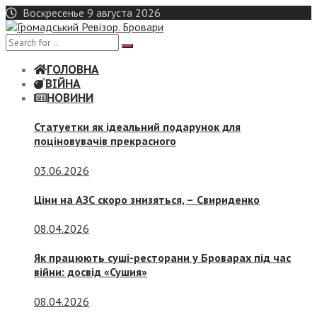
Skip
Воскресенье 9 августа 2026
to
content
ГОЛОВНА
ВІЙНА
НОВИНИ
Статуетки як ідеальний подарунок для
поціновувачів прекрасного
03.06.2026
Ціни на АЗС скоро знизяться, –
Свириденко
08.04.2026
Як працюють суші-ресторани у Броварах під час
війни: досвід «Сушия»
08.04.2026