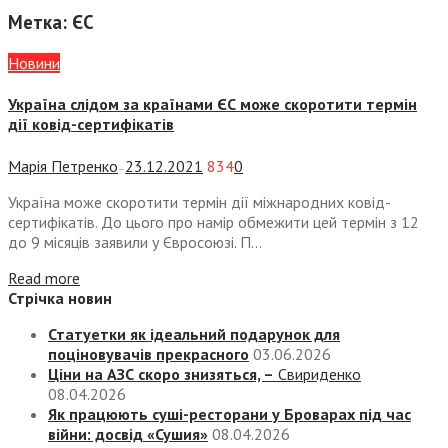
Метка:
ЄС
Новини
Україна слідом за країнами ЄС може скоротити термін
дії ковід-сертифікатів
Марія Петренко
23.12.2021
834
0
—
Україна може скоротити термін дії міжнародних ковід-
сертифікатів. До цього про намір обмежити цей термін з 12
до 9 місяців заявили у Євросоюзі. П...
Read more
Стрічка новин
Статуетки як ідеальний подарунок для
поціновувачів прекрасного
03.06.2026
Ціни на АЗС скоро знизяться, –
Свириденко
08.04.2026
Як працюють суші-ресторани у Броварах під час
війни: досвід «Сушия»
08.04.2026