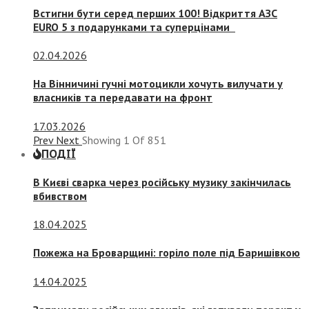
Встигни бути серед перших 100! Відкриття АЗС
EURO 5 з подарунками та суперцінами
02.04.2026
На Вінничині гучні мотоцикли хочуть вилучати у
власників та передавати на фронт
17.03.2026
Prev
Next
Showing
1
Of
851
ПОДІЇ
В Києві сварка через російську музику закінчилась
вбивством
18.04.2025
Пожежа на Броварщині: горіло поле під Баришівкою
14.04.2025