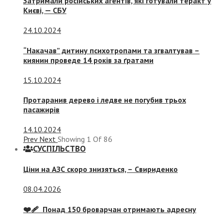
Затримали російських агентів, які готували теракт у
Києві, — СБУ
24.10.2024
“Накачав” дитину психотропами та згвалтував –
киянин проведе 14 років за ґратами
15.10.2024
Протаранив дерево і ледве не погубив трьох
пасажирів
14.10.2024
Prev
Next
Showing
1
Of
86
СУСПIЛЬСТВО
Ціни на АЗС скоро знизяться, –
Свириденко
08.04.2026
❤️‍🩹 Понад 150 броварчан отримають адресну