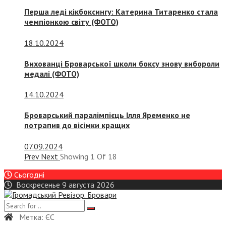
Перша леді кікбоксингу: Катерина Титаренко стала
чемпіонкою світу (ФОТО)
18.10.2024
Вихованці Броварської школи боксу знову вибороли
медалі (ФОТО)
14.10.2024
Броварський паралімпієць Ілля Яременко не
потрапив до вісімки кращих
07.09.2024
Prev
Next
Showing
1
Of
18
Сьогодні
Воскресенье 9 августа 2026
Метка:
ЄС