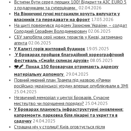
Встигни бути серед перших 100! Відкриття АЗС EURO 5
з подарунками та суперцінами
02.04.2026
На Вінничині гучні мотоцикли хочуть вилучати у
власників та передавати на фронт
17.03.2026
На щиті повернувся додому Захисник України, – солдат
Солодкий Серафим Володимирович
02.06.2025
СБУ запобігла серії нових терактів у Києві, затримано
агента
02.06.2025
У Калиті горів житловий будинок
19.05.2025
У Броварах пройшов благодійний хореографічний
фестиваль «Смайл скликає друзів»
08.05.2025
❤️‍🩹 Понад 150 броварчан отримають адресну
матеріальну допомогу
29.04.2025
Повний мирний план Трампа під назвою «‎Рамки
російсько-української угоди» вперше опублікували в ЗМІ
25.04.2025
Незвичний меморіал у центрі Броварів. Сучасне
мистецтво чи порушення порядку?
25.04.2025
У Броварах планують інфраструктурні оновлення:
капремонти, парковка біля лікарні та укриття в
садочку
24.04.2025
Страшна ніч у столиці! Київ оговтується після