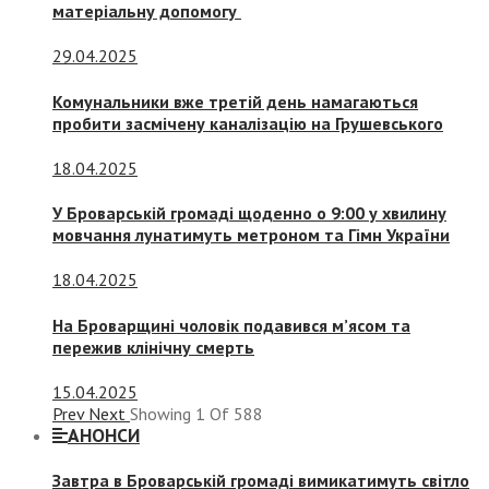
матеріальну допомогу
29.04.2025
Комунальники вже третій день намагаються
пробити засмічену каналізацію на Грушевського
18.04.2025
У Броварській громаді щоденно о 9:00 у хвилину
мовчання лунатимуть метроном та Гімн України
18.04.2025
На Броварщині чоловік подавився м’ясом та
пережив клінічну смерть
15.04.2025
Prev
Next
Showing
1
Of
588
АНОНСИ
Завтра в Броварській громаді вимикатимуть світло