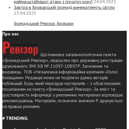
наймасштабнішої атаки з початку року!
24.04.2025
Завтра в Броварській громаді вимикатимуть світло
23.04.2025
Громадський Ревізор. Бровари
Про нас
Щотижнева загальнополітична газета
«Громадський Ревізор», свідоцтво про державну реєстрацію
друкованого ЗМІ КВ № 21097-10897Р. Засновник та
видавець: ТОВ «Незалежна інформаційна компанія «Голос
Київщини» Редакція може не поділяти думку авторів
публікацій. Будь-який передрук матеріалів – з обов’язковим
посиланням на газету «Громадський Ревізор». За зміст та
достовірність інформації у рекламних матеріалах відповідає
рекламодавець. Матеріали, позначені значком Р друкуються
на правах реклами.
# TRENDING