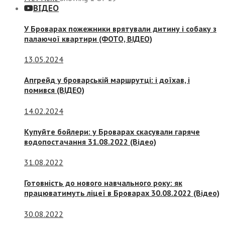
ВІДЕО
У Броварах пожежники врятували дитину і собаку з
палаючої квартири (ФОТО, ВІДЕО)
13.05.2024
Апгрейд у броварській маршрутці: і доїхав, і
помився (ВІДЕО)
14.02.2024
Купуйте бойлери: у Броварах скасували гаряче
водопостачання 31.08.2022 (Відео)
31.08.2022
Готовність до нового навчального року: як
працюватимуть ліцеї в Броварах 30.08.2022 (Відео)
30.08.2022