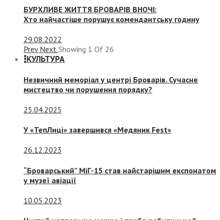
БУРХЛИВЕ ЖИТТЯ БРОВАРІВ ВНОЧІ:
Хто найчастіше порушує комендантську годину
29.08.2022
Prev
Next
Showing
1
Of
26
КУЛЬТУРА
Незвичний меморіал у центрі Броварів. Сучасне
мистецтво чи порушення порядку?
25.04.2025
У «ТепЛиці» завершився «Медяник Fest»
26.12.2023
“Броварський” МіГ-15 став найстарішим експонатом
у музеї авіації
10.05.2023