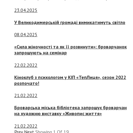
23.04.2025
У Великодимерській громаді вимикатимуть світло
08.04.2025
«Сила жіночності та як її розвинути»: броварчанок
запрошують на семінар
22.02.2022
Кіноклуб з психологом у КІП «ТепЛиця», сезон 2022
розпочато!
21.02.2022
Броварська міська бібліотека запрошує броварчан
на художню виставку «Живопис життя»
21.02.2022
Prev
Next
Showing
1
Of
19