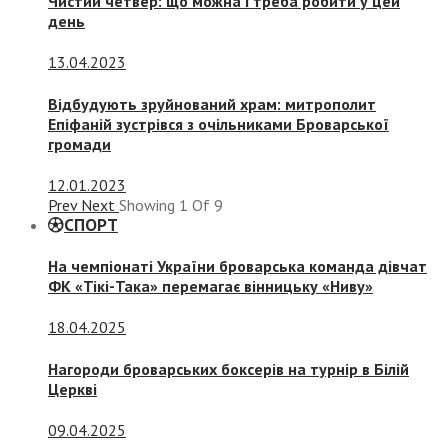
Чистий четвер: що можна і треба робити у цей
день
13.04.2023
Відбудують зруйнований храм: митрополит
Епіфаній зустрівся з очільниками Броварської
громади
12.01.2023
Prev
Next
Showing
1
Of
9
СПОРТ
На чемпіонаті України броварська команда дівчат
ФК «Тікі-Така» перемагає вінницьку «Ниву»
18.04.2025
Нагороди броварських боксерів на турнір в Білій
Церкві
09.04.2025