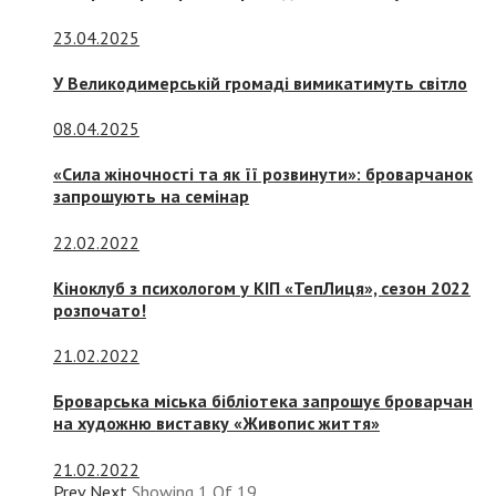
23.04.2025
У Великодимерській громаді вимикатимуть світло
08.04.2025
«Сила жіночності та як її розвинути»: броварчанок
запрошують на семінар
22.02.2022
Кіноклуб з психологом у КІП «ТепЛиця», сезон 2022
розпочато!
21.02.2022
Броварська міська бібліотека запрошує броварчан
на художню виставку «Живопис життя»
21.02.2022
Prev
Next
Showing
1
Of
19