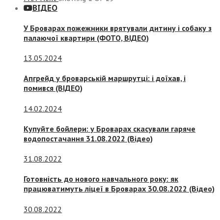
ВІДЕО
У Броварах пожежники врятували дитину і собаку з
палаючої квартири (ФОТО, ВІДЕО)
13.05.2024
Апгрейд у броварській маршрутці: і доїхав, і
помився (ВІДЕО)
14.02.2024
Купуйте бойлери: у Броварах скасували гаряче
водопостачання 31.08.2022 (Відео)
31.08.2022
Готовність до нового навчального року: як
працюватимуть ліцеї в Броварах 30.08.2022 (Відео)
30.08.2022