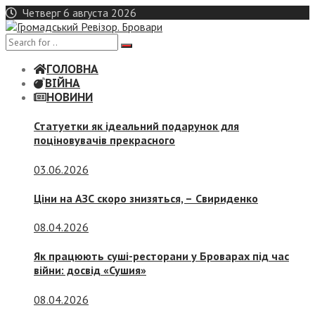
Skip
Четверг 6 августа 2026
to
content
ГОЛОВНА
ВІЙНА
НОВИНИ
Статуетки як ідеальний подарунок для
поціновувачів прекрасного
03.06.2026
Ціни на АЗС скоро знизяться, –
Свириденко
08.04.2026
Як працюють суші-ресторани у Броварах під час
війни: досвід «Сушия»
08.04.2026