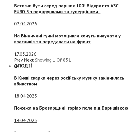
Встигни бути серед перших 100! Відкриття АЗС
EURO 5 з подарунками та суперцінами
02.04.2026
На Вінничині гучні мотоцикли хочуть вилучати у
власників та передавати на фронт
17.03.2026
Prev
Next
Showing
1
Of
851
ПОДІЇ
В Києві сварка через російську музику закінчилась
вбивством
18.04.2025
Пожежа на Броварщині: горіло поле під Баришівкою
14.04.2025