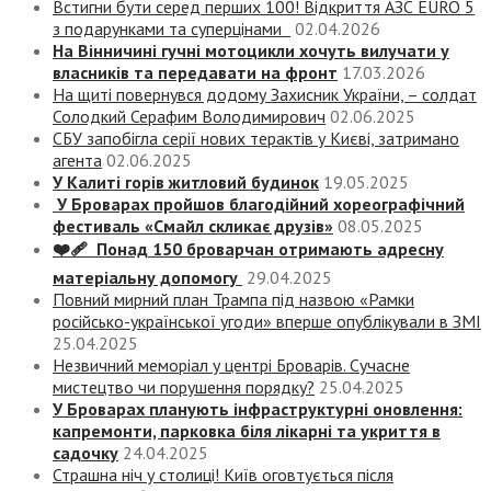
Встигни бути серед перших 100! Відкриття АЗС EURO 5
з подарунками та суперцінами
02.04.2026
На Вінничині гучні мотоцикли хочуть вилучати у
власників та передавати на фронт
17.03.2026
На щиті повернувся додому Захисник України, – солдат
Солодкий Серафим Володимирович
02.06.2025
СБУ запобігла серії нових терактів у Києві, затримано
агента
02.06.2025
У Калиті горів житловий будинок
19.05.2025
У Броварах пройшов благодійний хореографічний
фестиваль «Смайл скликає друзів»
08.05.2025
❤️‍🩹 Понад 150 броварчан отримають адресну
матеріальну допомогу
29.04.2025
Повний мирний план Трампа під назвою «‎Рамки
російсько-української угоди» вперше опублікували в ЗМІ
25.04.2025
Незвичний меморіал у центрі Броварів. Сучасне
мистецтво чи порушення порядку?
25.04.2025
У Броварах планують інфраструктурні оновлення:
капремонти, парковка біля лікарні та укриття в
садочку
24.04.2025
Страшна ніч у столиці! Київ оговтується після