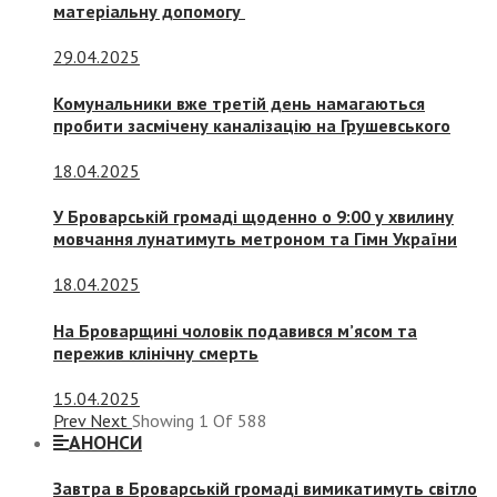
матеріальну допомогу
29.04.2025
Комунальники вже третій день намагаються
пробити засмічену каналізацію на Грушевського
18.04.2025
У Броварській громаді щоденно о 9:00 у хвилину
мовчання лунатимуть метроном та Гімн України
18.04.2025
На Броварщині чоловік подавився м’ясом та
пережив клінічну смерть
15.04.2025
Prev
Next
Showing
1
Of
588
АНОНСИ
Завтра в Броварській громаді вимикатимуть світло