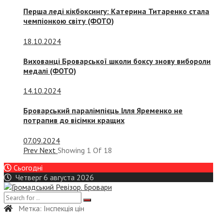
Перша леді кікбоксингу: Катерина Титаренко стала
чемпіонкою світу (ФОТО)
18.10.2024
Вихованці Броварської школи боксу знову вибороли
медалі (ФОТО)
14.10.2024
Броварський паралімпієць Ілля Яременко не
потрапив до вісімки кращих
07.09.2024
Prev
Next
Showing
1
Of
18
Сьогодні
Четверг 6 августа 2026
Метка:
Інспекція цін