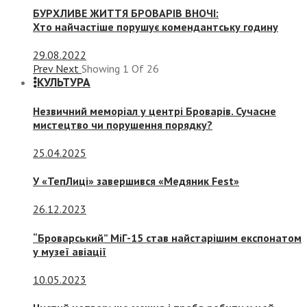
БУРХЛИВЕ ЖИТТЯ БРОВАРІВ ВНОЧІ:
Хто найчастіше порушує комендантську годину
29.08.2022
Prev
Next
Showing
1
Of
26
КУЛЬТУРА
Незвичний меморіал у центрі Броварів. Сучасне
мистецтво чи порушення порядку?
25.04.2025
У «ТепЛиці» завершився «Медяник Fest»
26.12.2023
“Броварський” МіГ-15 став найстарішим експонатом
у музеї авіації
10.05.2023