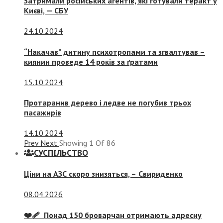
Затримали російських агентів, які готували теракт у
Києві, — СБУ
24.10.2024
“Накачав” дитину психотропами та згвалтував –
киянин проведе 14 років за ґратами
15.10.2024
Протаранив дерево і ледве не погубив трьох
пасажирів
14.10.2024
Prev
Next
Showing
1
Of
86
СУСПIЛЬСТВО
Ціни на АЗС скоро знизяться, –
Свириденко
08.04.2026
❤️‍🩹 Понад 150 броварчан отримають адресну