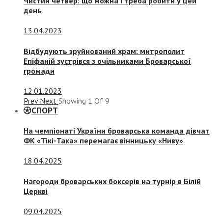
Чистий четвер: що можна і треба робити у цей
день
13.04.2023
Відбудують зруйнований храм: митрополит
Епіфаній зустрівся з очільниками Броварської
громади
12.01.2023
Prev
Next
Showing
1
Of
9
СПОРТ
На чемпіонаті України броварська команда дівчат
ФК «Тікі-Така» перемагає вінницьку «Ниву»
18.04.2025
Нагороди броварських боксерів на турнір в Білій
Церкві
09.04.2025