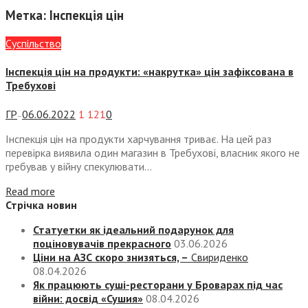
Метка:
Інспекція цін
Суспiльство
Інспекція цін на продукти: «накрутка» цін зафіксована в
Требухові
ГР
06.06.2022
1 121
0
—
Інспекція цін на продукти харчування триває. На цей раз
перевірка виявила один магазин в Требухові, власник якого не
гребував у війну спекулювати...
Read more
Стрічка новин
Статуетки як ідеальний подарунок для
поціновувачів прекрасного
03.06.2026
Ціни на АЗС скоро знизяться, –
Свириденко
08.04.2026
Як працюють суші-ресторани у Броварах під час
війни: досвід «Сушия»
08.04.2026