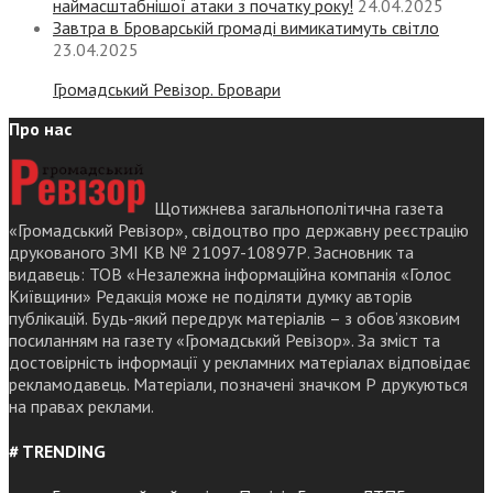
наймасштабнішої атаки з початку року!
24.04.2025
Завтра в Броварській громаді вимикатимуть світло
23.04.2025
Громадський Ревізор. Бровари
Про нас
Щотижнева загальнополітична газета
«Громадський Ревізор», свідоцтво про державну реєстрацію
друкованого ЗМІ КВ № 21097-10897Р. Засновник та
видавець: ТОВ «Незалежна інформаційна компанія «Голос
Київщини» Редакція може не поділяти думку авторів
публікацій. Будь-який передрук матеріалів – з обов’язковим
посиланням на газету «Громадський Ревізор». За зміст та
достовірність інформації у рекламних матеріалах відповідає
рекламодавець. Матеріали, позначені значком Р друкуються
на правах реклами.
# TRENDING