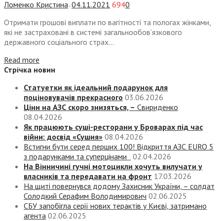
Ломенко Кристина
04.11.2021
694
0
—
Отримати грошові виплати по вагітності та пологах жінками,
які не застраховані в системі загальнообов’язкового
державного соціального страх...
Read more
Стрічка новин
Статуетки як ідеальний подарунок для
поціновувачів прекрасного
03.06.2026
Ціни на АЗС скоро знизяться, –
Свириденко
08.04.2026
Як працюють суші-ресторани у Броварах під час
війни: досвід «Сушия»
08.04.2026
Встигни бути серед перших 100! Відкриття АЗС EURO 5
з подарунками та суперцінами
02.04.2026
На Вінничині гучні мотоцикли хочуть вилучати у
власників та передавати на фронт
17.03.2026
На щиті повернувся додому Захисник України, – солдат
Солодкий Серафим Володимирович
02.06.2025
СБУ запобігла серії нових терактів у Києві, затримано
агента
02.06.2025