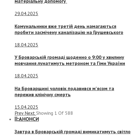
матеріальну допомогу
29.04.2025
Комунальники вже третій день намагаються
пробити засмічену каналізацію на Грушевського
18.04.2025
У Броварській громаді щоденно о 9:00 у хвилину
мовчання лунатимуть метроном та Гімн України
18.04.2025
На Броварщині чоловік подавився м’ясом та
пережив клінічну смерть
15.04.2025
Prev
Next
Showing
1
Of
588
АНОНСИ
Завтра в Броварській громаді вимикатимуть світло