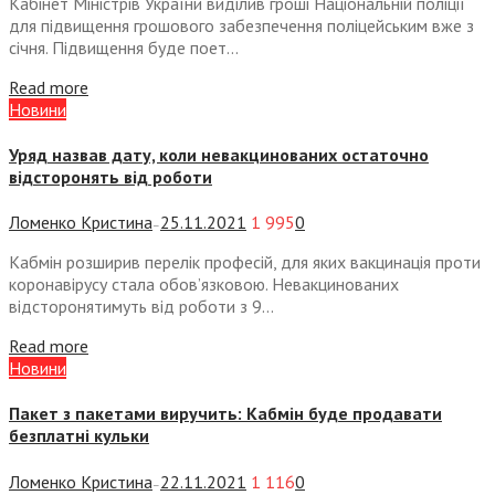
Кабінет Міністрів України виділив гроші Національній поліції
для підвищення грошового забезпечення поліцейським вже з
січня. Підвищення буде поет...
Read more
Новини
Уряд назвав дату, коли невакцинованих остаточно
відсторонять від роботи
Ломенко Кристина
25.11.2021
1 995
0
—
Кабмін розширив перелік професій, для яких вакцинація проти
коронавірусу стала обов’язковою. Невакцинованих
відсторонятимуть від роботи з 9...
Read more
Новини
Пакет з пакетами виручить: Кабмін буде продавати
безплатні кульки
Ломенко Кристина
22.11.2021
1 116
0
—