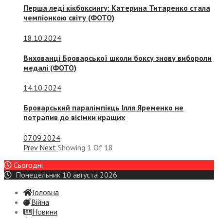
Перша леді кікбоксингу: Катерина Титаренко стала
чемпіонкою світу (ФОТО)
18.10.2024
Вихованці Броварської школи боксу знову вибороли
медалі (ФОТО)
14.10.2024
Броварський паралімпієць Ілля Яременко не
потрапив до вісімки кращих
07.09.2024
Prev
Next
Showing
1
Of
18
Сьогодні
Понедельник 10 августа 2026
Головна
Війна
Новини