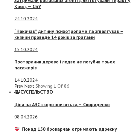
Затримали російських агентів, які готували теракт у
Києві, — СБУ
24.10.2024
“Накачав” дитину психотропами та згвалтував –
киянин проведе 14 років за ґратами
15.10.2024
Протаранив дерево і ледве не погубив трьох
пасажирів
14.10.2024
Prev
Next
Showing
1
Of
86
СУСПIЛЬСТВО
Ціни на АЗС скоро знизяться, –
Свириденко
08.04.2026
Понад 150 броварчан отримають адресну