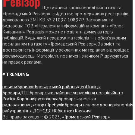
Щотижнева загальнополітична газета
«Громадський Ревізор», свідоцтво про державну реєстрацію
друкованого ЗМІ КВ № 21097-10897Р. Засновник та
видавець: ТОВ «Незалежна інформаційна компанія «Голос
Київщини» Редакція може не поділяти думку авторів
публікацій. Будь-який передрук матеріалів – з обов’язковим
посиланням на газету «Громадський Ревізор». За зміст та
достовірність інформації у рекламних матеріалах відповідає
рекламодавець. Матеріали, позначені значком Р друкуються
на правах реклами.
# TRENDING
новини
Бровари
Броварський район
відео
Поліція
Бровари
ДТП
Броварське районне управління поліції
війна з
Росією
Коронавірус
пожежа
Броварська міська
рада
вакцинація
спорт
Требухів
Броваритепловодоенергія
поліція
райуправління ДСНС
ДСНС
бюджет
Княжичі
Всі права захищені: © 2023,
«Громадський Ревізор»