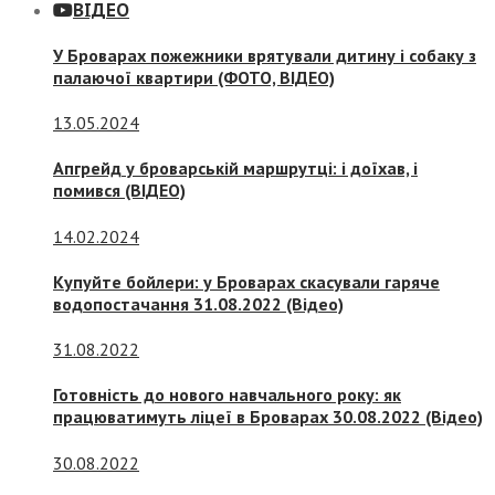
ВІДЕО
У Броварах пожежники врятували дитину і собаку з
палаючої квартири (ФОТО, ВІДЕО)
13.05.2024
Апгрейд у броварській маршрутці: і доїхав, і
помився (ВІДЕО)
14.02.2024
Купуйте бойлери: у Броварах скасували гаряче
водопостачання 31.08.2022 (Відео)
31.08.2022
Готовність до нового навчального року: як
працюватимуть ліцеї в Броварах 30.08.2022 (Відео)
30.08.2022