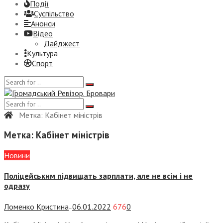
Події
Суспiльство
Анонси
Відео
Дайджест
Культура
Спорт
Метка:
Кабінет міністрів
Метка:
Кабінет міністрів
Новини
Поліцейським підвищать зарплати, але не всім і не
одразу
Ломенко Кристина
06.01.2022
676
0
—