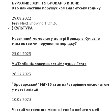
БУРХЛИВЕ ЖИТТЯ БРОВАРІВ ВНОЧІ:
Хто найчастіше порушує комендантську годину
29.08.2022
Prev
Next
Showing
1
Of
26
КУЛЬТУРА
Незвичний меморіал у центрі Броварів. Сучасне
мистецтво чи порушення порядку?
25.04.2025
У «ТепЛиці» завершився «Медяник Fest»
26.12.2023
“Броварський” МіГ-15 став найстарішим експонатом
у музеї авіації
10.05.2023
Чистий четвер: що можна і треба робити у цей