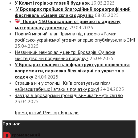
У Калиті горів житловий будинок
19.05.2025
У Броварах пройшов благодійний хореографічний
фестиваль «Смайл скликає друзів»
08.05.2025
Понад 150 броварчан отримають адресну
матеріальну допомогу
29.04.2025
Повний мирний план Трампа під назвою «‎Рамки
російсько-української угоди» вперше опублікували в ЗМІ
25.04.2025
Незвичний меморіал у центрі Броварів. Сучасне
мистецтво чи порушення порядку?
25.04.2025
У Броварах планують інфраструктурні оновлення:
капремонти, парковка біля лікарні та укриття в
садочку
24.04.2025
Страшна ніч у столиці! Київ оговтується після
наймасштабнішої атаки з початку року!
24.04.2025
Завтра в Броварській громаді вимикатимуть світло
23.04.2025
Громадський Ревізор. Бровари
Про нас