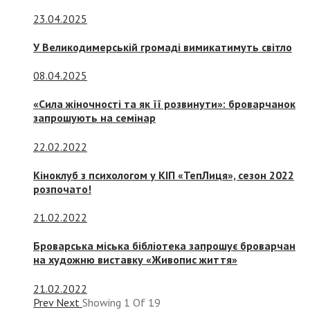
23.04.2025
У Великодимерській громаді вимикатимуть світло
08.04.2025
«Сила жіночності та як її розвинути»: броварчанок
запрошують на семінар
22.02.2022
Кіноклуб з психологом у КІП «ТепЛиця», сезон 2022
розпочато!
21.02.2022
Броварська міська бібліотека запрошує броварчан
на художню виставку «Живопис життя»
21.02.2022
Prev
Next
Showing
1
Of
19