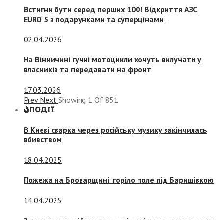
Встигни бути серед перших 100! Відкриття АЗС
EURO 5 з подарунками та суперцінами
02.04.2026
На Вінничині гучні мотоцикли хочуть вилучати у
власників та передавати на фронт
17.03.2026
Prev
Next
Showing
1
Of
851
ПОДІЇ
В Києві сварка через російську музику закінчилась
вбивством
18.04.2025
Пожежа на Броварщині: горіло поле під Баришівкою
14.04.2025