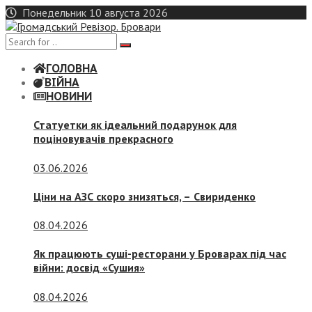
Skip
Понедельник 10 августа 2026
to
content
ГОЛОВНА
ВІЙНА
НОВИНИ
Статуетки як ідеальний подарунок для
поціновувачів прекрасного
03.06.2026
Ціни на АЗС скоро знизяться, –
Свириденко
08.04.2026
Як працюють суші-ресторани у Броварах під час
війни: досвід «Сушия»
08.04.2026