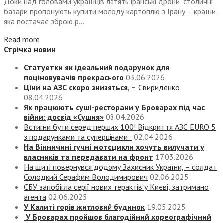
Доки над головами українців летять іранські дрони, столичні
базари пропонують купити молоду картоплю з Ірану – країни,
яка постачає зброю р...
Read more
Стрічка новин
Статуетки як ідеальний подарунок для
поціновувачів прекрасного
03.06.2026
Ціни на АЗС скоро знизяться, –
Свириденко
08.04.2026
Як працюють суші-ресторани у Броварах під час
війни: досвід «Сушия»
08.04.2026
Встигни бути серед перших 100! Відкриття АЗС EURO 5
з подарунками та суперцінами
02.04.2026
На Вінничині гучні мотоцикли хочуть вилучати у
власників та передавати на фронт
17.03.2026
На щиті повернувся додому Захисник України, – солдат
Солодкий Серафим Володимирович
02.06.2025
СБУ запобігла серії нових терактів у Києві, затримано
агента
02.06.2025
У Калиті горів житловий будинок
19.05.2025
У Броварах пройшов благодійний хореографічний