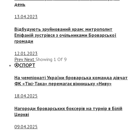
день
13.04.2023
Відбудують зруйнований храм: митрополит
Епіфаній зустрівся з очільниками Броварської
громади
12.01.2023
Prev
Next
Showing
1
Of
9
СПОРТ
На чемпіонаті України броварська команда дівчат
ФК «Тікі-Така» перемагає вінницьку «Ниву»
18.04.2025
Нагороди броварських боксерів на турнір в Білій
Церкві
09.04.2025