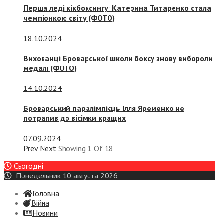
Перша леді кікбоксингу: Катерина Титаренко стала
чемпіонкою світу (ФОТО)
18.10.2024
Вихованці Броварської школи боксу знову вибороли
медалі (ФОТО)
14.10.2024
Броварський паралімпієць Ілля Яременко не
потрапив до вісімки кращих
07.09.2024
Prev
Next
Showing
1
Of
18
Сьогодні
Понедельник 10 августа 2026
Головна
Війна
Новини