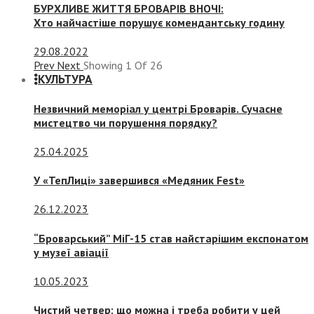
БУРХЛИВЕ ЖИТТЯ БРОВАРІВ ВНОЧІ:
Хто найчастіше порушує комендантську годину
29.08.2022
Prev
Next
Showing
1
Of
26
КУЛЬТУРА
Незвичний меморіал у центрі Броварів. Сучасне
мистецтво чи порушення порядку?
25.04.2025
У «ТепЛиці» завершився «Медяник Fest»
26.12.2023
“Броварський” МіГ-15 став найстарішим експонатом
у музеї авіації
10.05.2023
Чистий четвер: що можна і треба робити у цей