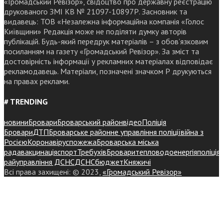
«Громадський Ревізор», свідоцтво про державну реєстрацію
друкованого ЗМІ КВ № 21097-10897Р. Засновник та
видавець: ТОВ «Незалежна інформаційна компанія «Голос
Київщини» Редакція може не поділяти думку авторів
публікацій. Будь-який передрук матеріалів – з обов’язковим
посиланням на газету «Громадський Ревізор». За зміст та
достовірність інформації у рекламних матеріалах відповідає
рекламодавець. Матеріали, позначені значком Р друкуються
на правах реклами.
# TRENDING
новини
Бровари
Броварський район
відео
Поліція
Бровари
ДТП
Броварське районне управління поліції
війна з
Росією
Коронавірус
пожежа
Броварська міська
рада
вакцинація
спорт
Требухів
Броваритепловодоенергія
поліція
райуправління ДСНС
ДСНС
бюджет
Княжичі
Всі права захищені: © 2023,
«Громадський Ревізор»