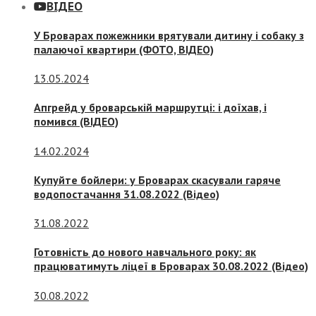
ВІДЕО
У Броварах пожежники врятували дитину і собаку з
палаючої квартири (ФОТО, ВІДЕО)
13.05.2024
Апгрейд у броварській маршрутці: і доїхав, і
помився (ВІДЕО)
14.02.2024
Купуйте бойлери: у Броварах скасували гаряче
водопостачання 31.08.2022 (Відео)
31.08.2022
Готовність до нового навчального року: як
працюватимуть ліцеї в Броварах 30.08.2022 (Відео)
30.08.2022