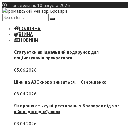
Skip
Понедельник 10 августа 2026
to
content
ГОЛОВНА
ВІЙНА
НОВИНИ
Статуетки як ідеальний подарунок для
поціновувачів прекрасного
03.06.2026
Ціни на АЗС скоро знизяться, –
Свириденко
08.04.2026
Як працюють суші-ресторани у Броварах під час
війни: досвід «Сушия»
08.04.2026