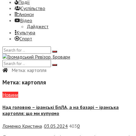
Події
Суспiльство
Анонси
Відео
Дайджест
Культура
Спорт
Метка:
картопля
Метка:
картопля
Новини
Над головою – іранські БпЛА, а на базарі – іранська
картопля: що ми купуємо
Ломенко Кристина
03.05.2024
403
0
—