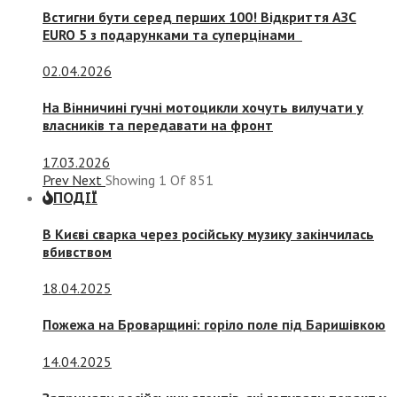
Встигни бути серед перших 100! Відкриття АЗС
EURO 5 з подарунками та суперцінами
02.04.2026
На Вінничині гучні мотоцикли хочуть вилучати у
власників та передавати на фронт
17.03.2026
Prev
Next
Showing
1
Of
851
ПОДІЇ
В Києві сварка через російську музику закінчилась
вбивством
18.04.2025
Пожежа на Броварщині: горіло поле під Баришівкою
14.04.2025