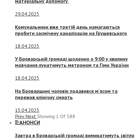
матеріальну допомогу
29.04.2025
Комунальники вже третій день намагаються
пробити засмічену каналізацію на Грушевського
18.04.2025
У Броварській громаді щоденно о 9:00 у хвилину
мовчання лунатимуть метроном та Гімн України
18.04.2025
На Броварщині чоловік подавився м’ясом та
пережив клінічну смерть
15.04.2025
Prev
Next
Showing
1
Of
588
АНОНСИ
Завтра в Броварській громаді вимикатимуть світло