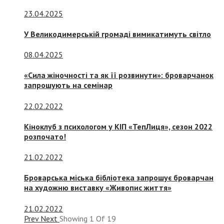
23.04.2025
У Великодимерській громаді вимикатимуть світло
08.04.2025
«Сила жіночності та як її розвинути»: броварчанок
запрошують на семінар
22.02.2022
Кіноклуб з психологом у КІП «ТепЛиця», сезон 2022
розпочато!
21.02.2022
Броварська міська бібліотека запрошує броварчан
на художню виставку «Живопис життя»
21.02.2022
Prev
Next
Showing
1
Of
19