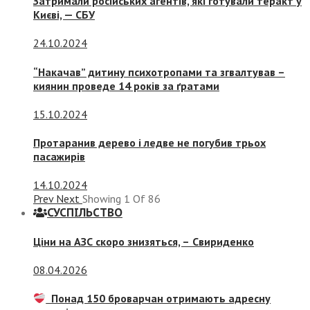
Затримали російських агентів, які готували теракт у
Києві, — СБУ
24.10.2024
“Накачав” дитину психотропами та згвалтував –
киянин проведе 14 років за ґратами
15.10.2024
Протаранив дерево і ледве не погубив трьох
пасажирів
14.10.2024
Prev
Next
Showing
1
Of
86
СУСПIЛЬСТВО
Ціни на АЗС скоро знизяться, –
Свириденко
08.04.2026
Понад 150 броварчан отримають адресну