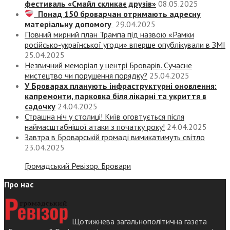
фестиваль «Смайл скликає друзів»
08.05.2025
Понад 150 броварчан отримають адресну
матеріальну допомогу
29.04.2025
Повний мирний план Трампа під назвою «‎Рамки
російсько-української угоди» вперше опублікували в ЗМІ
25.04.2025
Незвичний меморіал у центрі Броварів. Сучасне
мистецтво чи порушення порядку?
25.04.2025
У Броварах планують інфраструктурні оновлення:
капремонти, парковка біля лікарні та укриття в
садочку
24.04.2025
Страшна ніч у столиці! Київ оговтується після
наймасштабнішої атаки з початку року!
24.04.2025
Завтра в Броварській громаді вимикатимуть світло
23.04.2025
Громадський Ревізор. Бровари
Про нас
Щотижнева загальнополітична газета