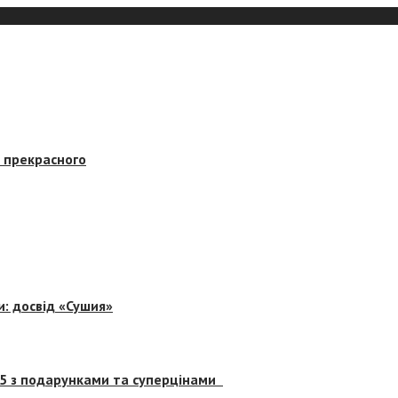
в прекрасного
и: досвід «Сушия»
 5 з подарунками та суперцінами