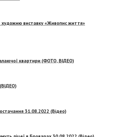
на художню виставку «Живопис життя»
палаючої квартири (ФОТО, ВІДЕО)
 (ВІДЕО)
остачання 31.08.2022 (Відео)
муть ліцеї в Броварах 30.08.2022 (Відео)