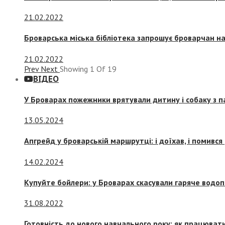
21.02.2022
Броварська міська бібліотека запрошує броварчан 
21.02.2022
Prev
Next
Showing
1
Of
19
ВІДЕО
У Броварах пожежники врятували дитину і собаку з 
13.05.2024
Апгрейд у броварській маршрутці: і доїхав, і помився
14.02.2024
Купуйте бойлери: у Броварах скасували гаряче водоп
31.08.2022
Готовність до нового навчального року: як працювати