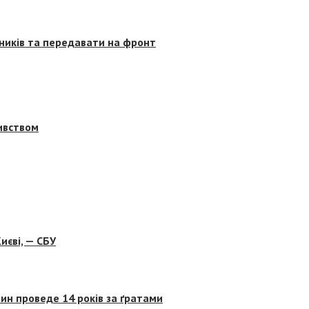
сників та передавати на фронт
бивством
иєві, — СБУ
ин проведе 14 років за ґратами