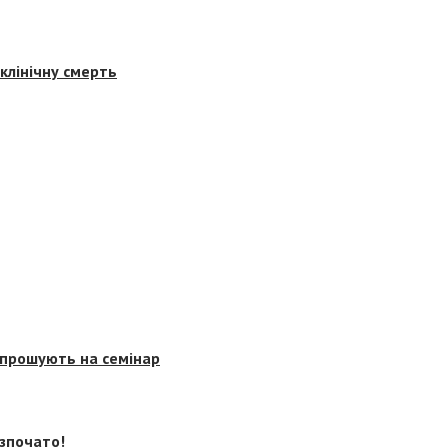
клінічну смерть
запрошують на семінар
озпочато!