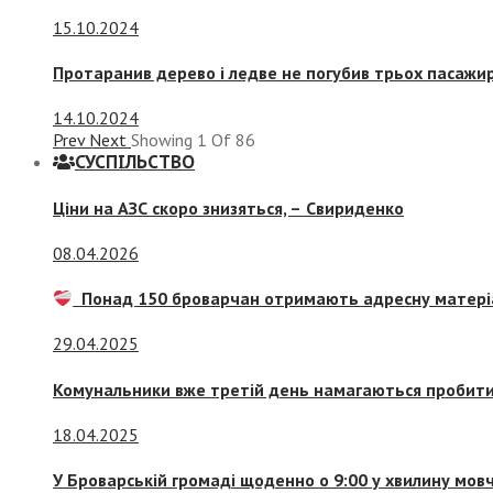
15.10.2024
Протаранив дерево і ледве не погубив трьох пасажир
14.10.2024
Prev
Next
Showing
1
Of
86
СУСПIЛЬСТВО
Ціни на АЗС скоро знизяться, –
Свириденко
08.04.2026
Понад 150 броварчан отримають адресну матері
29.04.2025
Комунальники вже третій день намагаються пробити 
18.04.2025
У Броварській громаді щоденно о 9:00 у хвилину мо