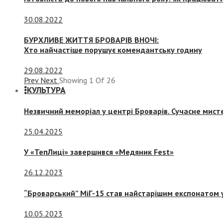
30.08.2022
БУРХЛИВЕ ЖИТТЯ БРОВАРІВ ВНОЧІ:
Хто найчастіше порушує комендантську годину
29.08.2022
Prev
Next
Showing
1
Of
26
КУЛЬТУРА
Незвичний меморіал у центрі Броварів. Сучасне мис
25.04.2025
У «ТепЛиці» завершився «Медяник Fest»
26.12.2023
“Броварський” МіГ-15 став найстарішим експонатом у
10.05.2023