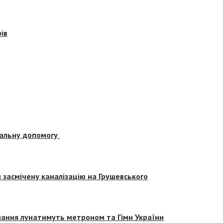
ів
альну допомогу
засмічену каналізацію на Грушевського
вчання лунатимуть метроном та Гімн України