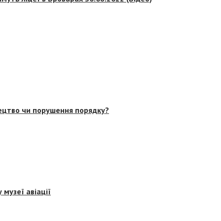
тецтво чи порушення порядку?
 музеї авіації