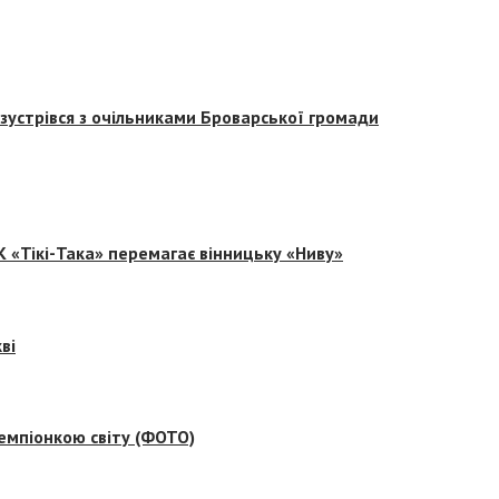
зустрівся з очільниками Броварської громади
 «Тікі-Така» перемагає вінницьку «Ниву»
ві
емпіонкою світу (ФОТО)