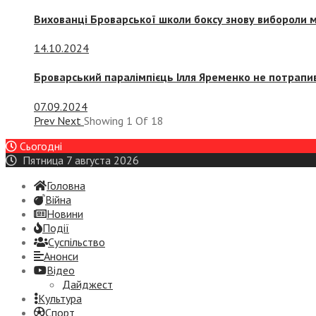
Вихованці Броварської школи боксу знову вибороли 
14.10.2024
Броварський паралімпієць Ілля Яременко не потрапив
07.09.2024
Prev
Next
Showing
1
Of
18
Сьогодні
Пятница 7 августа 2026
Головна
Війна
Новини
Події
Суспiльство
Анонси
Відео
Дайджест
Культура
Спорт