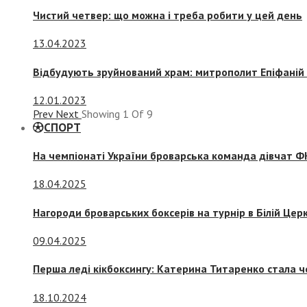
Чистий четвер: що можна і треба робити у цей день
13.04.2023
Відбудують зруйнований храм: митрополит Епіфаній 
12.01.2023
Prev
Next
Showing
1
Of
9
СПОРТ
На чемпіонаті України броварська команда дівчат ФК
18.04.2025
Нагороди броварських боксерів на турнір в Білій Церк
09.04.2025
Перша леді кікбоксингу: Катерина Титаренко стала ч
18.10.2024