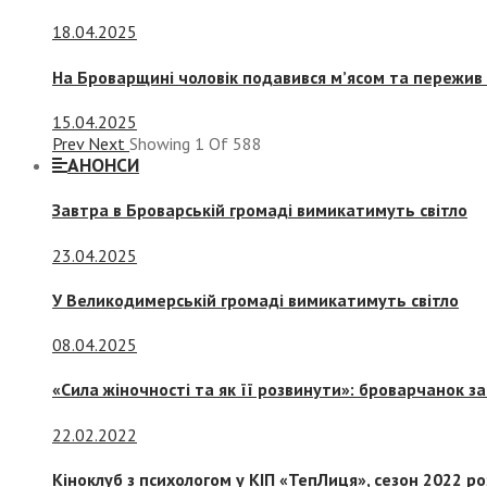
18.04.2025
На Броварщині чоловік подавився м’ясом та пережив 
15.04.2025
Prev
Next
Showing
1
Of
588
АНОНСИ
Завтра в Броварській громаді вимикатимуть світло
23.04.2025
У Великодимерській громаді вимикатимуть світло
08.04.2025
«Сила жіночності та як її розвинути»: броварчанок 
22.02.2022
Кіноклуб з психологом у КІП «ТепЛиця», сезон 2022 р