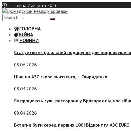
Skip
Пятница 7 августа 2026
to
content
ГОЛОВНА
ВІЙНА
НОВИНИ
Статуетки як ідеальний подарунок для поціновувачі
03.06.2026
Ціни на АЗС скоро знизяться, –
Свириденко
08.04.2026
Як працюють суші-ресторани у Броварах під час війн
08.04.2026
Встигни бути серед перших 100! Відкриття АЗС EURO