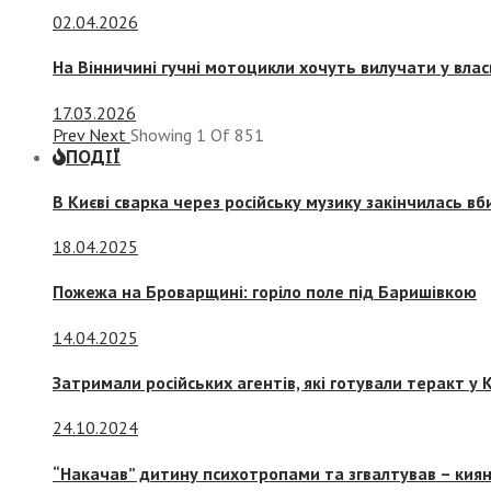
02.04.2026
На Вінничині гучні мотоцикли хочуть вилучати у вла
17.03.2026
Prev
Next
Showing
1
Of
851
ПОДІЇ
В Києві сварка через російську музику закінчилась в
18.04.2025
Пожежа на Броварщині: горіло поле під Баришівкою
14.04.2025
Затримали російських агентів, які готували теракт у К
24.10.2024
“Накачав” дитину психотропами та згвалтував – киян