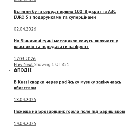
Встигни бути серед перших 100! Відкриття АЗС
EURO 5 з подарунками та суперцінами
02.04.2026
На Вінничині гучні мотоцикли хочуть вилучати у
власників та передавати на фронт
17.03.2026
Prev
Next
Showing
1
Of
851
ПОДІЇ
В Києві сварка через російську музику закінчилась
вбивством
18.04.2025
Пожежа на Броварщині: горіло поле під Баришівкою
14.04.2025