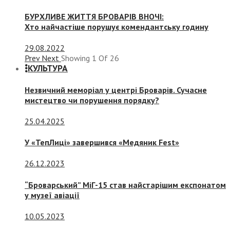
БУРХЛИВЕ ЖИТТЯ БРОВАРІВ ВНОЧІ:
Хто найчастіше порушує комендантську годину
29.08.2022
Prev
Next
Showing
1
Of
26
КУЛЬТУРА
Незвичний меморіал у центрі Броварів. Сучасне
мистецтво чи порушення порядку?
25.04.2025
У «ТепЛиці» завершився «Медяник Fest»
26.12.2023
“Броварський” МіГ-15 став найстарішим експонатом
у музеї авіації
10.05.2023