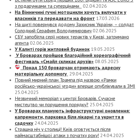
з подарунками та суперцінами
02.04.2026
На Вінничині гучні мотоцикли хочуть вилучати у
власників та передавати на фронт
17.03.2026
На щиті повернувся додому Захисник України, – солдат
Солодкий Серафим Володимирович
02.06.2025
СБУ запобігла серії нових терактів у Києві, затримано
агента
02.06.2025
У Калиті горів житловий будинок
19.05.2025
У Броварах пройшов благодійний хореографічний
фестиваль «Смайл скликає друзів»
08.05.2025
Понад 150 броварчан отримають адресну
матеріальну допомогу
29.04.2025
Повний мирний план Трампа під назвою «‎Рамки
російсько-української угоди» вперше опублікували в ЗМІ
25.04.2025
Незвичний меморіал у центрі Броварів. Сучасне
мистецтво чи порушення порядку?
25.04.2025
У Броварах планують інфраструктурні оновлення:
капремонти, парковка біля лікарні та укриття в
садочку
24.04.2025
Страшна ніч у столиці! Київ оговтується після
наймасштабнішої атаки з початку року!
24.04.2025