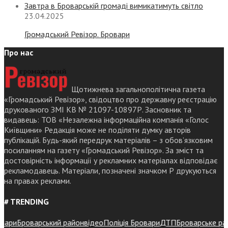
Завтра в Броварській громаді вимикатимуть світло
23.04.2025
Громадський Ревізор. Бровари
Про нас
Щотижнева загальнополітична газета
«Громадський Ревізор», свідоцтво про державну реєстрацію
друкованого ЗМІ КВ № 21097-10897Р. Засновник та
видавець: ТОВ «Незалежна інформаційна компанія «Голос
Київщини» Редакція може не поділяти думку авторів
публікацій. Будь-який передрук матеріалів – з обов’язковим
посиланням на газету «Громадський Ревізор». За зміст та
достовірність інформації у рекламних матеріалах відповідає
рекламодавець. Матеріали, позначені значком Р друкуються
на правах реклами.
# TRENDING
ри
Броварський район
відео
Поліція Бровари
ДТП
Броварське районн