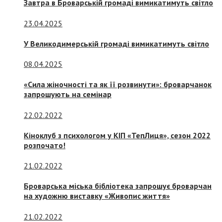
Завтра в Броварській громаді вимикатимуть світло
23.04.2025
У Великодимерській громаді вимикатимуть світло
08.04.2025
«Сила жіночності та як її розвинути»: броварчанок
запрошують на семінар
22.02.2022
Кіноклуб з психологом у КІП «ТепЛиця», сезон 2022
розпочато!
21.02.2022
Броварська міська бібліотека запрошує броварчан
на художню виставку «Живопис життя»
21.02.2022