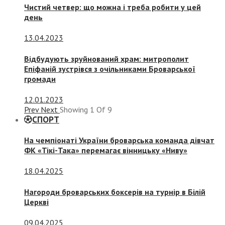
Чистий четвер: що можна і треба робити у цей
день
13.04.2023
Відбудують зруйнований храм: митрополит
Епіфаній зустрівся з очільниками Броварської
громади
12.01.2023
Prev
Next
Showing
1
Of
9
СПОРТ
На чемпіонаті України броварська команда дівчат
ФК «Тікі-Така» перемагає вінницьку «Ниву»
18.04.2025
Нагороди броварських боксерів на турнір в Білій
Церкві
09.04.2025