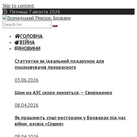
Skip to content
Пятница 7 августа 2026
ГОЛОВНА
ВІЙНА
НОВИНИ
Статуетки як ідеальний подарунок для
поціновувачів прекрасного
03.06.2026
Ціни на АЗС скоро знизяться, –
Свириденко
08.04.2026
Як працюють суші-ресторани у Броварах під час
війни: досвід «Сушия»
08.04.2026