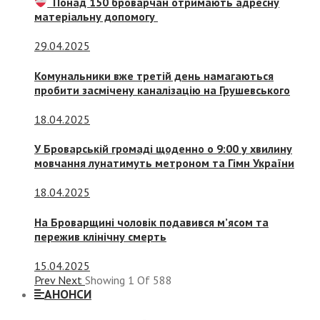
Понад 150 броварчан отримають адресну
матеріальну допомогу
29.04.2025
Комунальники вже третій день намагаються
пробити засмічену каналізацію на Грушевського
18.04.2025
У Броварській громаді щоденно о 9:00 у хвилину
мовчання лунатимуть метроном та Гімн України
18.04.2025
На Броварщині чоловік подавився м’ясом та
пережив клінічну смерть
15.04.2025
Prev
Next
Showing
1
Of
588
АНОНСИ