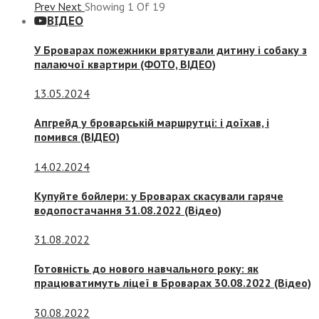
Prev
Next
Showing
1
Of
19
ВІДЕО
У Броварах пожежники врятували дитину і собаку з
палаючої квартири (ФОТО, ВІДЕО)
13.05.2024
Апгрейд у броварській маршрутці: і доїхав, і
помився (ВІДЕО)
14.02.2024
Купуйте бойлери: у Броварах скасували гаряче
водопостачання 31.08.2022 (Відео)
31.08.2022
Готовність до нового навчального року: як
працюватимуть ліцеї в Броварах 30.08.2022 (Відео)
30.08.2022