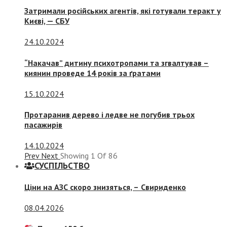
Затримали російських агентів, які готували теракт у
Києві, — СБУ
24.10.2024
“Накачав” дитину психотропами та згвалтував –
киянин проведе 14 років за ґратами
15.10.2024
Протаранив дерево і ледве не погубив трьох
пасажирів
14.10.2024
Prev
Next
Showing
1
Of
86
СУСПIЛЬСТВО
Ціни на АЗС скоро знизяться, –
Свириденко
08.04.2026