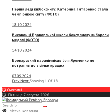
Перша леді кікбоксингу: Катерина Титаренко стала
чемпіонкою світу (ФОТО)
18.10.2024
Вихованці Броварської школи боксу знову вибороли
медалі (ФОТО)
14.10.2024
Броварський паралімпієць Ілля Яременко не
потрапив до вісімки кращих
07.09.2024
Prev
Next
Showing
1
Of
18
Сьогодні
Пятница 7 августа 2026
Метка:
ковзанка