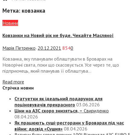
Метка:
ковзанка
Новини
Ковзанки на Новий рік не буде. Чекайте Масляної
Марія Петренко
20.12.2021
854
0
—
Ковзанка, яку планували облаштувати в Броварах на
Новорічні свята, поки що скасовується. Усе через те, що
підприємець, який планував її облаштува...
Read more
Стрічка новин
Статуетки як ідеальний подарунок для
поціновувачів прекрасного
03.06.2026
Ціни на АЗС скоро знизяться, –
Свириденко
08.04.2026
Як працюють суші-ресторани у Броварах під час
війни: досвід «Сушия»
08.04.2026
Встигни бути серед перших 100! Відкриття АЗС EURO 5