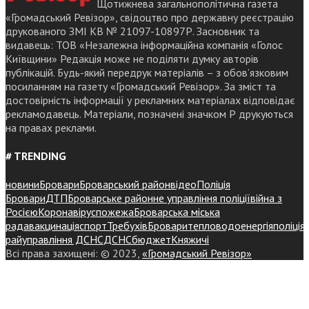
Щотижнева загальнополітична газета
«Громадський Ревізор», свідоцтво про державну реєстрацію
друкованого ЗМІ КВ № 21097-10897Р. Засновник та
видавець: ТОВ «Незалежна інформаційна компанія «Голос
Київщини» Редакція може не поділяти думку авторів
публікацій. Будь-який передрук матеріалів – з обов’язковим
посиланням на газету «Громадський Ревізор». За зміст та
достовірність інформації у рекламних матеріалах відповідає
рекламодавець. Матеріали, позначені значком Р друкуються
на правах реклами.
# TRENDING
новини
Бровари
Броварський район
відео
Поліція
Бровари
ДТП
Броварське районне управління поліції
війна з
Росією
Коронавірус
пожежа
Броварська міська
рада
вакцинація
спорт
Требухів
Броваритепловодоенергія
поліція
райуправління ДСНС
ДСНС
бюджет
Княжичі
Всі права захищені: © 2023,
«Громадський Ревізор»