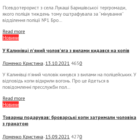
Псевдотерорист з села Лукаші Баришівської тергромади,
якого поліція тиждень тому оштрафувала за “мінування”
відділення поліції №1 Бро...
Read more
Новини
У Калинівці п’яний чолов’яга з вилами кидався на копів
Ломенко Кристина
13.10.2021
465
0
—
У Калинівці п’яний чоловік кинувся з вилами на поліцейських. У
відповідь копи відкрили вогонь. Про це йдеться в
повідомленні пресслужби пол...
Read more
Новини
Товариш подарував: броварські копи затримали чоловіка
з гранатою
Ломенко Кристина
15.09.2021
427
0
—