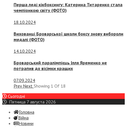
Перша леді кікбоксингу: Катерина Титаренко стала
чемпіонкою світу (ФОТО)
18.10.2024
Вихованці Броварської школи боксу знову вибороли
медалі (ФОТО)
14.10.2024
Броварський паралімпієць Ілля Яременко не
потрапив до вісімки кращих
07.09.2024
Prev
Next
Showing
1
Of
18
Сьогодні
Пятница 7 августа 2026
Головна
Війна
Новини