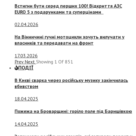
Встигни бути серед перших 100! Відкриття АЗС
EURO 5 з подарунками та суперцінами
02.04.2026
На Вінничині гучні мотоцикли хочуть вилучати у
власників та передавати на фронт
17.03.2026
Prev
Next
Showing
1
Of
851
ПОДІЇ
В Києві сварка через російську музику закінчилась
вбивством
18.04.2025
Пожежа на Броварщині: горіло поле під Баришівкою
14.04.2025