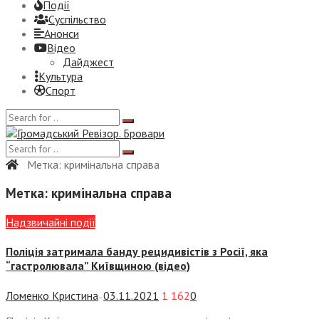
Події
Суспiльство
Анонси
Відео
Дайджест
Культура
Спорт
Метка:
кримінальна справа
Метка:
кримінальна справа
Надзвичайні події
Поліція затримала банду рецидивістів з Росії, яка
“гастролювала” Київщиною (відео)
Ломенко Кристина
03.11.2021
1 162
0
—