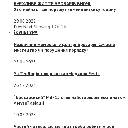
БУРХЛИВЕ ЖИТТЯ БРОВАРІВ ВНОЧІ:
Хто найчастіше порушує комендантську годину
29.08.2022
Prev
Next
Showing
1
Of
26
КУЛЬТУРА
Незвичний меморіал у центрі Броварів. Сучасне
мистецтво чи порушення порядку?
25.04.2025
У «ТепЛиці» завершився «Медяник Fest»
26.12.2023
“Броварський” МіГ-15 став найстарішим експонатом
у музеї авіації
10.05.2023
Чистий четвер: що можна і треба робити у цей