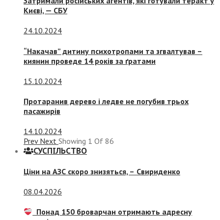
Затримали російських агентів, які готували теракт у
Києві, — СБУ
24.10.2024
“Накачав” дитину психотропами та згвалтував –
киянин проведе 14 років за ґратами
15.10.2024
Протаранив дерево і ледве не погубив трьох
пасажирів
14.10.2024
Prev
Next
Showing
1
Of
86
СУСПIЛЬСТВО
Ціни на АЗС скоро знизяться, –
Свириденко
08.04.2026
Понад 150 броварчан отримають адресну