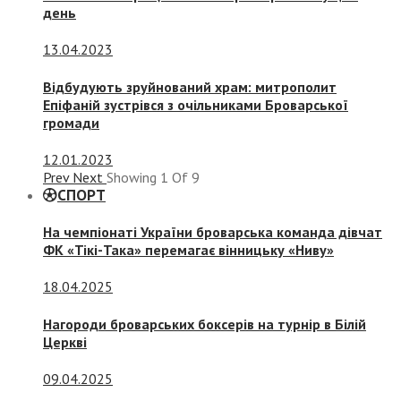
день
13.04.2023
Відбудують зруйнований храм: митрополит
Епіфаній зустрівся з очільниками Броварської
громади
12.01.2023
Prev
Next
Showing
1
Of
9
СПОРТ
На чемпіонаті України броварська команда дівчат
ФК «Тікі-Така» перемагає вінницьку «Ниву»
18.04.2025
Нагороди броварських боксерів на турнір в Білій
Церкві
09.04.2025