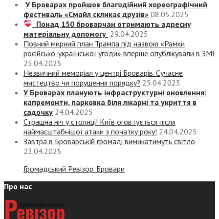
У Броварах пройшов благодійний хореографічний
фестиваль «Смайл скликає друзів»
08.05.2025
Понад 150 броварчан отримають адресну
матеріальну допомогу
29.04.2025
Повний мирний план Трампа під назвою «‎Рамки
російсько-української угоди» вперше опублікували в ЗМІ
25.04.2025
Незвичний меморіал у центрі Броварів. Сучасне
мистецтво чи порушення порядку?
25.04.2025
У Броварах планують інфраструктурні оновлення:
капремонти, парковка біля лікарні та укриття в
садочку
24.04.2025
Страшна ніч у столиці! Київ оговтується після
наймасштабнішої атаки з початку року!
24.04.2025
Завтра в Броварській громаді вимикатимуть світло
23.04.2025
Громадський Ревізор. Бровари
Про нас