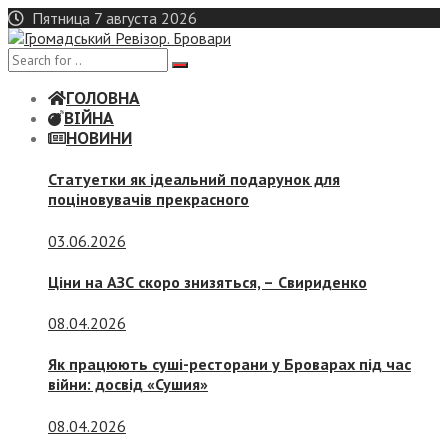
Skip
Пятница 7 августа 2026
to
content
ГОЛОВНА
ВІЙНА
НОВИНИ
Статуетки як ідеальний подарунок для
поціновувачів прекрасного
03.06.2026
Ціни на АЗС скоро знизяться, –
Свириденко
08.04.2026
Як працюють суші-ресторани у Броварах під час
війни: досвід «Сушия»
08.04.2026