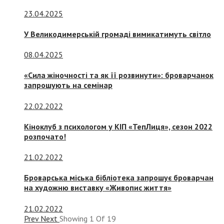
23.04.2025
У Великодимерській громаді вимикатимуть світло
08.04.2025
«Сила жіночності та як її розвинути»: броварчанок
запрошують на семінар
22.02.2022
Кіноклуб з психологом у КІП «ТепЛиця», сезон 2022
розпочато!
21.02.2022
Броварська міська бібліотека запрошує броварчан
на художню виставку «Живопис життя»
21.02.2022
Prev
Next
Showing
1
Of
19