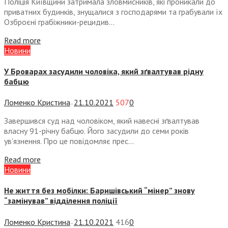
Поліція Київщини затримала зловмисників, які проникали до
приватних будинків, знущалися з господарями та грабували їх
Озброєні грабіжники-рецидив...
Read more
Новини
У Броварах засудили чоловіка, який зґвалтував рідну
бабцю
Ломенко Кристина
21.10.2021
507
0
—
Завершився суд над чоловіком, який навесні зґвалтував
власну 91-річну бабцю. Його засудили до семи років
ув’язнення. Про це повідомляє прес...
Read more
Новини
Не життя без мобілки: Баришівський “мінер” знову
“замінував” відділення поліції
Ломенко Кристина
21.10.2021
416
0
—