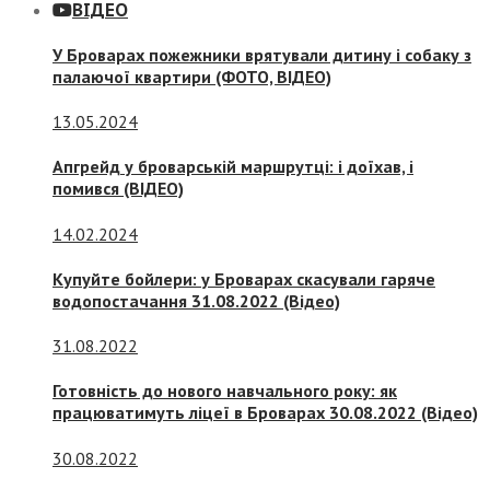
ВІДЕО
У Броварах пожежники врятували дитину і собаку з
палаючої квартири (ФОТО, ВІДЕО)
13.05.2024
Апгрейд у броварській маршрутці: і доїхав, і
помився (ВІДЕО)
14.02.2024
Купуйте бойлери: у Броварах скасували гаряче
водопостачання 31.08.2022 (Відео)
31.08.2022
Готовність до нового навчального року: як
працюватимуть ліцеї в Броварах 30.08.2022 (Відео)
30.08.2022