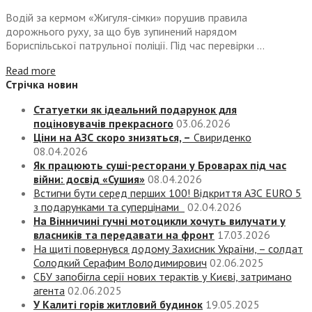
Водій за кермом «Жигуля-сімки» порушив правила
дорожнього руху, за що був зупинений нарядом
Бориспільської патрульної поліції. Під час перевірки ...
Read more
Стрічка новин
Статуетки як ідеальний подарунок для
поціновувачів прекрасного
03.06.2026
Ціни на АЗС скоро знизяться, –
Свириденко
08.04.2026
Як працюють суші-ресторани у Броварах під час
війни: досвід «Сушия»
08.04.2026
Встигни бути серед перших 100! Відкриття АЗС EURO 5
з подарунками та суперцінами
02.04.2026
На Вінничині гучні мотоцикли хочуть вилучати у
власників та передавати на фронт
17.03.2026
На щиті повернувся додому Захисник України, – солдат
Солодкий Серафим Володимирович
02.06.2025
СБУ запобігла серії нових терактів у Києві, затримано
агента
02.06.2025
У Калиті горів житловий будинок
19.05.2025