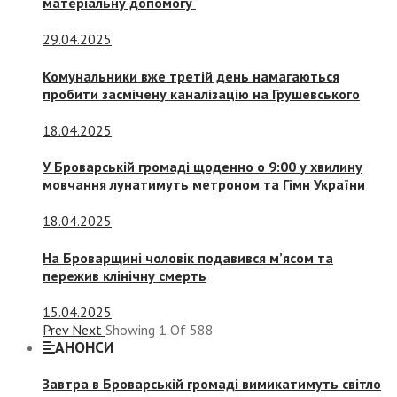
матеріальну допомогу
29.04.2025
Комунальники вже третій день намагаються
пробити засмічену каналізацію на Грушевського
18.04.2025
У Броварській громаді щоденно о 9:00 у хвилину
мовчання лунатимуть метроном та Гімн України
18.04.2025
На Броварщині чоловік подавився м’ясом та
пережив клінічну смерть
15.04.2025
Prev
Next
Showing
1
Of
588
АНОНСИ
Завтра в Броварській громаді вимикатимуть світло