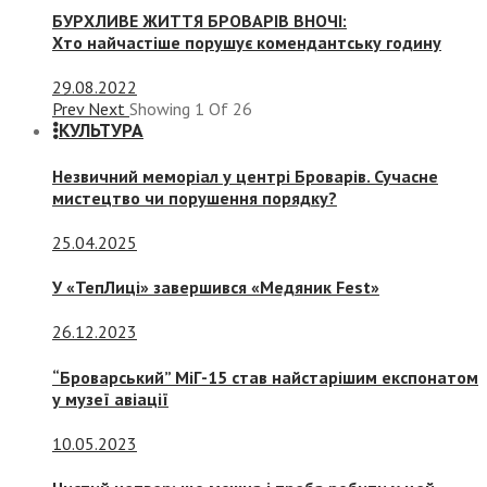
БУРХЛИВЕ ЖИТТЯ БРОВАРІВ ВНОЧІ:
Хто найчастіше порушує комендантську годину
29.08.2022
Prev
Next
Showing
1
Of
26
КУЛЬТУРА
Незвичний меморіал у центрі Броварів. Сучасне
мистецтво чи порушення порядку?
25.04.2025
У «ТепЛиці» завершився «Медяник Fest»
26.12.2023
“Броварський” МіГ-15 став найстарішим експонатом
у музеї авіації
10.05.2023