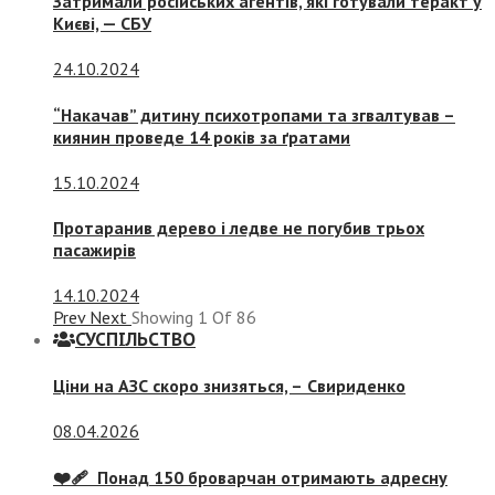
Затримали російських агентів, які готували теракт у
Києві, — СБУ
24.10.2024
“Накачав” дитину психотропами та згвалтував –
киянин проведе 14 років за ґратами
15.10.2024
Протаранив дерево і ледве не погубив трьох
пасажирів
14.10.2024
Prev
Next
Showing
1
Of
86
СУСПIЛЬСТВО
Ціни на АЗС скоро знизяться, –
Свириденко
08.04.2026
❤️‍🩹 Понад 150 броварчан отримають адресну