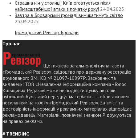
Страшна ніч у столиці! Київ оговтується після
наймасштабнішої атаки з початку року!
24.04.2025
Завтра в Броварській громаді вимикатимуть світло
23.04.2025
Громадський Ревізор. Бровари
Про нас
Щотижнева загальнополітична газета
«Громадський Ревізор», свідоцтво про державну реєстрацію
друкованого ЗМІ КВ № 21097-10897Р. Засновник та
видавець: ТОВ «Незалежна інформаційна компанія «Голос
Київщини» Редакція може не поділяти думку авторів
публікацій. Будь-який передрук матеріалів – з обов’язковим
посиланням на газету «Громадський Ревізор». За зміст та
достовірність інформації у рекламних матеріалах відповідає
рекламодавець. Матеріали, позначені значком Р друкуються
на правах реклами.
# TRENDING