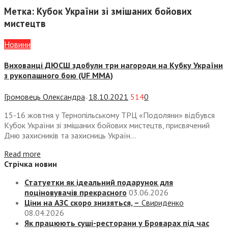
Метка:
Кубок України зі змішаних бойових
мистецтв
Новини
Вихованці ДЮСШ здобули три нагороди на Кубку України
з рукопашного бою (UF MMA)
Громовець Олександра
18.10.2021
514
0
—
15-16 жовтня у Тернопільському ТРЦ «Подоляни» відбувся
Кубок України зі змішаних бойових мистецтв, присвячений
Дню захисників та захисниць Україн...
Read more
Стрічка новин
Статуетки як ідеальний подарунок для
поціновувачів прекрасного
03.06.2026
Ціни на АЗС скоро знизяться, –
Свириденко
08.04.2026
Як працюють суші-ресторани у Броварах під час