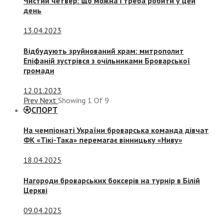
Чистий четвер: що можна і треба робити у цей
день
13.04.2023
Відбудують зруйнований храм: митрополит
Епіфаній зустрівся з очільниками Броварської
громади
12.01.2023
Prev
Next
Showing
1
Of
9
СПОРТ
На чемпіонаті України броварська команда дівчат
ФК «Тікі-Така» перемагає вінницьку «Ниву»
18.04.2025
Нагороди броварських боксерів на турнір в Білій
Церкві
09.04.2025