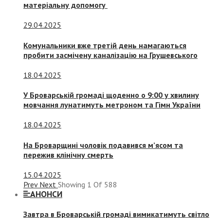
матеріальну допомогу
29.04.2025
Комунальники вже третій день намагаються
пробити засмічену каналізацію на Грушевського
18.04.2025
У Броварській громаді щоденно о 9:00 у хвилину
мовчання лунатимуть метроном та Гімн України
18.04.2025
На Броварщині чоловік подавився м’ясом та
пережив клінічну смерть
15.04.2025
Prev
Next
Showing
1
Of
588
АНОНСИ
Завтра в Броварській громаді вимикатимуть світло