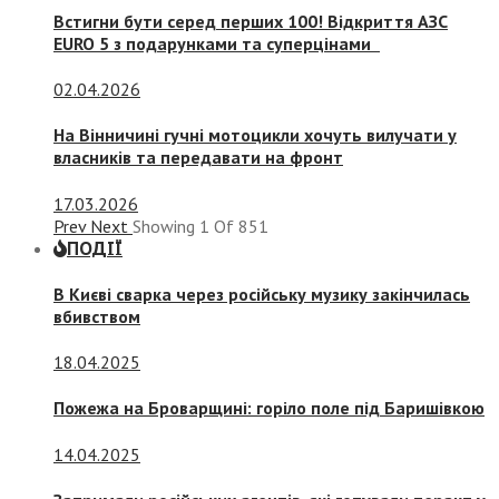
Встигни бути серед перших 100! Відкриття АЗС
EURO 5 з подарунками та суперцінами
02.04.2026
На Вінничині гучні мотоцикли хочуть вилучати у
власників та передавати на фронт
17.03.2026
Prev
Next
Showing
1
Of
851
ПОДІЇ
В Києві сварка через російську музику закінчилась
вбивством
18.04.2025
Пожежа на Броварщині: горіло поле під Баришівкою
14.04.2025