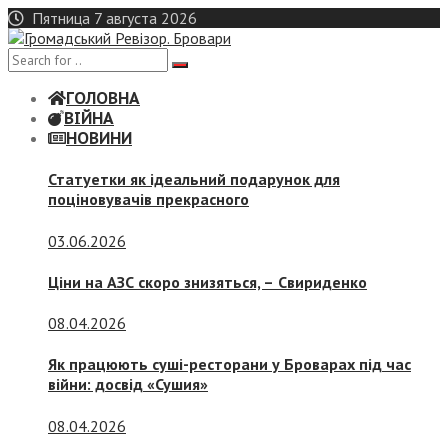
Skip
Пятница 7 августа 2026
to
content
ГОЛОВНА
ВІЙНА
НОВИНИ
Статуетки як ідеальний подарунок для
поціновувачів прекрасного
03.06.2026
Ціни на АЗС скоро знизяться, –
Свириденко
08.04.2026
Як працюють суші-ресторани у Броварах під час
війни: досвід «Сушия»
08.04.2026