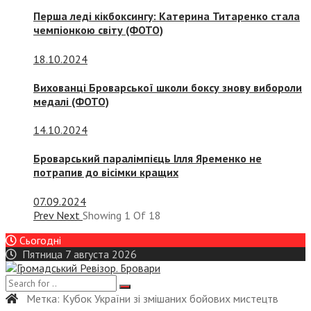
Перша леді кікбоксингу: Катерина Титаренко стала
чемпіонкою світу (ФОТО)
18.10.2024
Вихованці Броварської школи боксу знову вибороли
медалі (ФОТО)
14.10.2024
Броварський паралімпієць Ілля Яременко не
потрапив до вісімки кращих
07.09.2024
Prev
Next
Showing
1
Of
18
Сьогодні
Пятница 7 августа 2026
Метка:
Кубок України зі змішаних бойових мистецтв