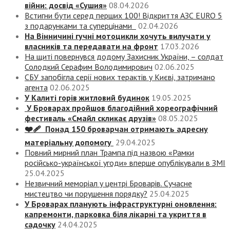
війни: досвід «Сушия»
08.04.2026
Встигни бути серед перших 100! Відкриття АЗС EURO 5
з подарунками та суперцінами
02.04.2026
На Вінничині гучні мотоцикли хочуть вилучати у
власників та передавати на фронт
17.03.2026
На щиті повернувся додому Захисник України, – солдат
Солодкий Серафим Володимирович
02.06.2025
СБУ запобігла серії нових терактів у Києві, затримано
агента
02.06.2025
У Калиті горів житловий будинок
19.05.2025
У Броварах пройшов благодійний хореографічний
фестиваль «Смайл скликає друзів»
08.05.2025
❤️‍🩹 Понад 150 броварчан отримають адресну
матеріальну допомогу
29.04.2025
Повний мирний план Трампа під назвою «‎Рамки
російсько-української угоди» вперше опублікували в ЗМІ
25.04.2025
Незвичний меморіал у центрі Броварів. Сучасне
мистецтво чи порушення порядку?
25.04.2025
У Броварах планують інфраструктурні оновлення:
капремонти, парковка біля лікарні та укриття в
садочку
24.04.2025