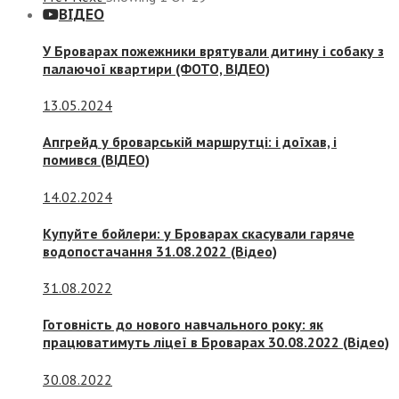
ВІДЕО
У Броварах пожежники врятували дитину і собаку з
палаючої квартири (ФОТО, ВІДЕО)
13.05.2024
Апгрейд у броварській маршрутці: і доїхав, і
помився (ВІДЕО)
14.02.2024
Купуйте бойлери: у Броварах скасували гаряче
водопостачання 31.08.2022 (Відео)
31.08.2022
Готовність до нового навчального року: як
працюватимуть ліцеї в Броварах 30.08.2022 (Відео)
30.08.2022