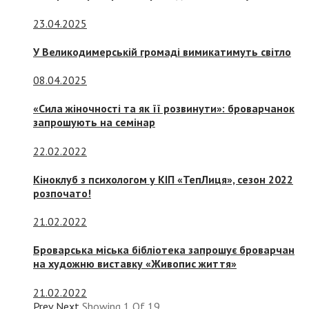
23.04.2025
У Великодимерській громаді вимикатимуть світло
08.04.2025
«Сила жіночності та як її розвинути»: броварчанок
запрошують на семінар
22.02.2022
Кіноклуб з психологом у КІП «ТепЛиця», сезон 2022
розпочато!
21.02.2022
Броварська міська бібліотека запрошує броварчан
на художню виставку «Живопис життя»
21.02.2022
Prev
Next
Showing
1
Of
19