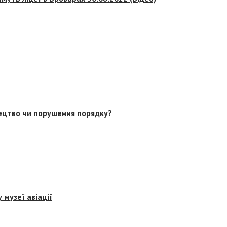
тецтво чи порушення порядку?
 музеї авіації