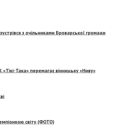
зустрівся з очільниками Броварської громади
 «Тікі-Така» перемагає вінницьку «Ниву»
ві
емпіонкою світу (ФОТО)