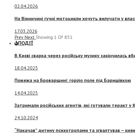
02.04.2026
На Вінничині гучні мотоцикли хочуть вилучати у вла
17.03.2026
Prev
Next
Showing
1
Of
851
ПОДІЇ
В Києві сварка через російську музику закінчилась в
18.04.2025
Пожежа на Броварщині: горіло поле під Баришівкою
14.04.2025
Затримали російських агентів, які готували теракт у К
24.10.2024
“Накачав” дитину психотропами та згвалтував – киян