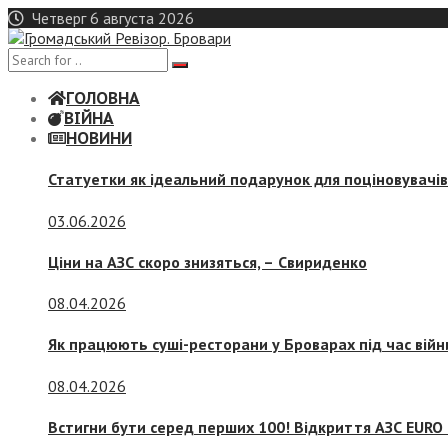
Skip
Четверг 6 августа 2026
to
content
ГОЛОВНА
ВІЙНА
НОВИНИ
Статуетки як ідеальний подарунок для поціновувачі
03.06.2026
Ціни на АЗС скоро знизяться, –
Свириденко
08.04.2026
Як працюють суші-ресторани у Броварах під час війн
08.04.2026
Встигни бути серед перших 100! Відкриття АЗС EURO