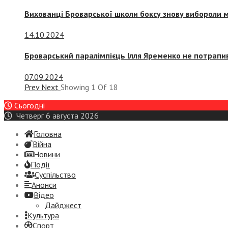
Вихованці Броварської школи боксу знову вибороли 
14.10.2024
Броварський паралімпієць Ілля Яременко не потрапив
07.09.2024
Prev
Next
Showing
1
Of
18
Сьогодні
Четверг 6 августа 2026
Головна
Війна
Новини
Події
Суспiльство
Анонси
Відео
Дайджест
Культура
Спорт