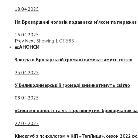
18.04.2025
На Броварщині чоловік подавився м’ясом та пережив 
15.04.2025
Prev
Next
Showing
1
Of
588
АНОНСИ
Завтра в Броварській громаді вимикатимуть світло
23.04.2025
У Великодимерській громаді вимикатимуть світло
08.04.2025
«Сила жіночності та як її розвинути»: броварчанок 
22.02.2022
Кіноклуб з психологом у КІП «ТепЛиця», сезон 2022 р