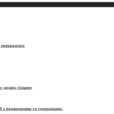
в прекрасного
и: досвід «Сушия»
 5 з подарунками та суперцінами