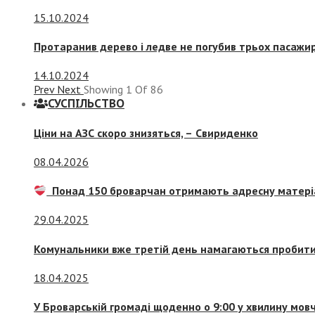
15.10.2024
Протаранив дерево і ледве не погубив трьох пасажир
14.10.2024
Prev
Next
Showing
1
Of
86
СУСПIЛЬСТВО
Ціни на АЗС скоро знизяться, –
Свириденко
08.04.2026
Понад 150 броварчан отримають адресну матері
29.04.2025
Комунальники вже третій день намагаються пробити 
18.04.2025
У Броварській громаді щоденно о 9:00 у хвилину мо