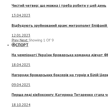
Чистий четвер: що можна і треба робити у цей день
13.04.2023
Відбудують зруйнований храм: митрополит Епіфаній 
12.01.2023
Prev
Next
Showing
1
Of
9
СПОРТ
На чемпіонаті України броварська команда дівчат ФК
18.04.2025
Нагороди броварських боксерів на турнір в Білій Церк
09.04.2025
Перша леді кікбоксингу: Катерина Титаренко стала ч
18.10.2024