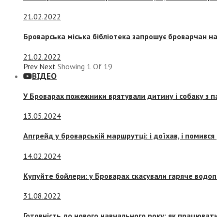
21.02.2022
Броварська міська бібліотека запрошує броварчан 
21.02.2022
Prev
Next
Showing
1
Of
19
ВІДЕО
У Броварах пожежники врятували дитину і собаку з 
13.05.2024
Апгрейд у броварській маршрутці: і доїхав, і помився
14.02.2024
Купуйте бойлери: у Броварах скасували гаряче водоп
31.08.2022
Готовність до нового навчального року: як працювати