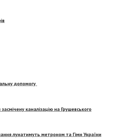
ів
альну допомогу
засмічену каналізацію на Грушевського
вчання лунатимуть метроном та Гімн України