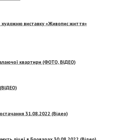
на художню виставку «Живопис життя»
палаючої квартири (ФОТО, ВІДЕО)
 (ВІДЕО)
остачання 31.08.2022 (Відео)
муть ліцеї в Броварах 30.08.2022 (Відео)