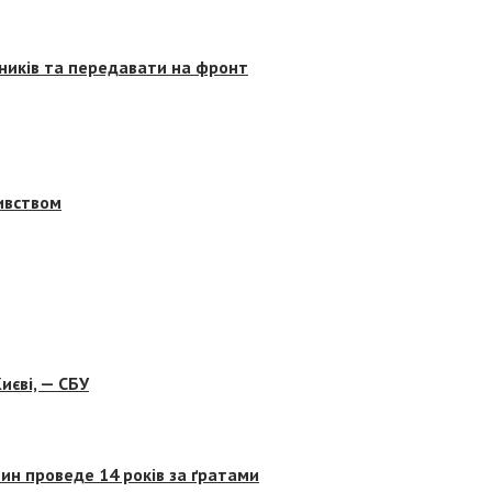
сників та передавати на фронт
бивством
иєві, — СБУ
ин проведе 14 років за ґратами