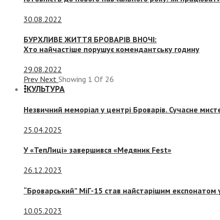
30.08.2022
БУРХЛИВЕ ЖИТТЯ БРОВАРІВ ВНОЧІ:
Хто найчастіше порушує комендантську годину
29.08.2022
Prev
Next
Showing
1
Of
26
КУЛЬТУРА
Незвичний меморіал у центрі Броварів. Сучасне мис
25.04.2025
У «ТепЛиці» завершився «Медяник Fest»
26.12.2023
“Броварський” МіГ-15 став найстарішим експонатом у
10.05.2023