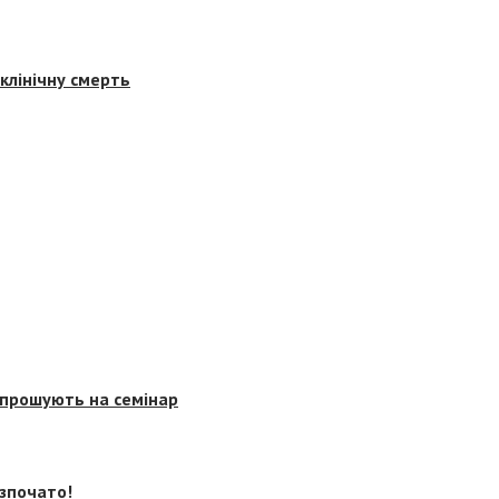
клінічну смерть
запрошують на семінар
озпочато!