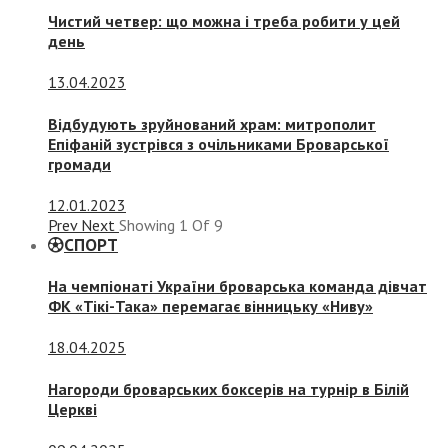
Чистий четвер: що можна і треба робити у цей
день
13.04.2023
Відбудують зруйнований храм: митрополит
Епіфаній зустрівся з очільниками Броварської
громади
12.01.2023
Prev
Next
Showing
1
Of
9
СПОРТ
На чемпіонаті України броварська команда дівчат
ФК «Тікі-Така» перемагає вінницьку «Ниву»
18.04.2025
Нагороди броварських боксерів на турнір в Білій
Церкві