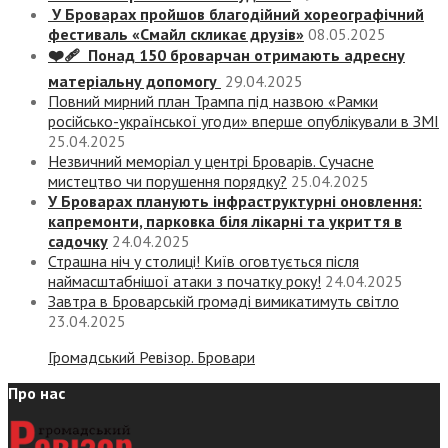
У Броварах пройшов благодійний хореографічний
фестиваль «Смайл скликає друзів»
08.05.2025
❤️‍🩹 Понад 150 броварчан отримають адресну
матеріальну допомогу
29.04.2025
Повний мирний план Трампа під назвою «‎Рамки
російсько-української угоди» вперше опублікували в ЗМІ
25.04.2025
Незвичний меморіал у центрі Броварів. Сучасне
мистецтво чи порушення порядку?
25.04.2025
У Броварах планують інфраструктурні оновлення:
капремонти, парковка біля лікарні та укриття в
садочку
24.04.2025
Страшна ніч у столиці! Київ оговтується після
наймасштабнішої атаки з початку року!
24.04.2025
Завтра в Броварській громаді вимикатимуть світло
23.04.2025
Громадський Ревізор. Бровари
Про нас