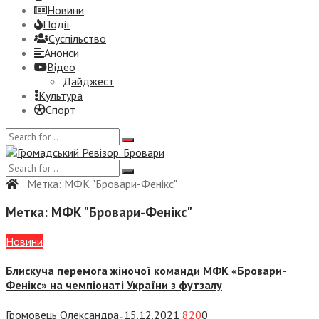
Новини
Події
Суспiльство
Анонси
Відео
Дайджест
Культура
Спорт
Метка:
МФК "Бровари-Фенікс"
Метка:
МФК "Бровари-Фенікс"
Новини
Блискуча перемога жіночої команди МФК «Бровари-
Фенікс» на чемпіонаті України з футзалу
Громовець Олександра
15.12.2021
820
0
—