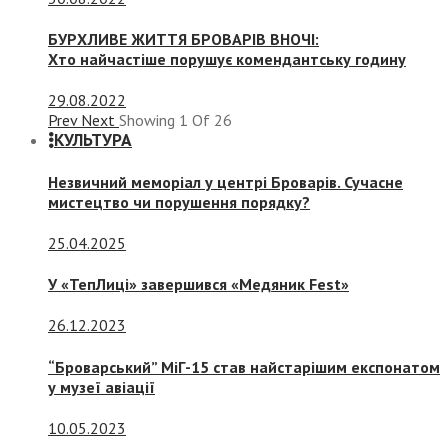
БУРХЛИВЕ ЖИТТЯ БРОВАРІВ ВНОЧІ:
Хто найчастіше порушує комендантську годину
29.08.2022
Prev
Next
Showing
1
Of
26
КУЛЬТУРА
Незвичний меморіал у центрі Броварів. Сучасне
мистецтво чи порушення порядку?
25.04.2025
У «ТепЛиці» завершився «Медяник Fest»
26.12.2023
“Броварський” МіГ-15 став найстарішим експонатом
у музеї авіації
10.05.2023