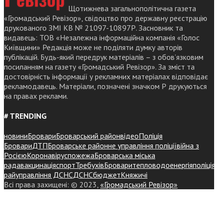
Щотижнева загальнополітична газета
«Громадський Ревізор», свідоцтво про державну реєстрацію
друкованого ЗМІ КВ № 21097-10897Р. Засновник та
видавець: ТОВ «Незалежна інформаційна компанія «Голос
Київщини» Редакція може не поділяти думку авторів
публікацій. Будь-який передрук матеріалів – з обов’язковим
посиланням на газету «Громадський Ревізор». За зміст та
достовірність інформації у рекламних матеріалах відповідає
рекламодавець. Матеріали, позначені значком Р друкуються
на правах реклами.
# TRENDING
новини
Бровари
Броварський район
відео
Поліція
Бровари
ДТП
Броварське районне управління поліції
війна з
Росією
Коронавірус
пожежа
Броварська міська
рада
вакцинація
спорт
Требухів
Броваритепловодоенергія
поліція
райуправління ДСНС
ДСНС
бюджет
Княжичі
Всі права захищені: © 2023,
«Громадський Ревізор»