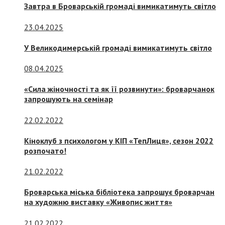
Завтра в Броварській громаді вимикатимуть світло
23.04.2025
У Великодимерській громаді вимикатимуть світло
08.04.2025
«Сила жіночності та як її розвинути»: броварчанок
запрошують на семінар
22.02.2022
Кіноклуб з психологом у КІП «ТепЛиця», сезон 2022
розпочато!
21.02.2022
Броварська міська бібліотека запрошує броварчан
на художню виставку «Живопис життя»
21.02.2022