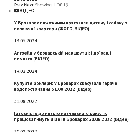
Prev
Next
Showing
1
Of
19
ВІДЕО
У Броварах пожежники врятували дитину і собаку з
палаючої квартири (ФОТО, ВІДЕО)
13.05.2024
Апгрейд у броварській маршрутці: і доїхав, і
помився (ВІДЕО)
14.02.2024
Купуйте бойлери: у Броварах скасували гаряче
водопостачання 31.08.2022 (Відео)
31.08.2022
Готовність до нового навчального року: як
працюватимуть ліцеї в Броварах 30.08.2022 (Відео)
30.08.2022