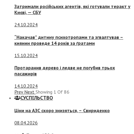
Затримали російських агентів, які готували теракт у
Києві, — СБУ
24.10.2024
“Накачав” дитину психотропами та згвалтував –
киянин проведе 14 років за ґратами
15.10.2024
Протаранив дерево і ледве не погубив трьох
пасажирів
14.10.2024
Prev
Next
Showing
1
Of
86
СУСПIЛЬСТВО
Ціни на АЗС скоро знизяться, –
Свириденко
08.04.2026