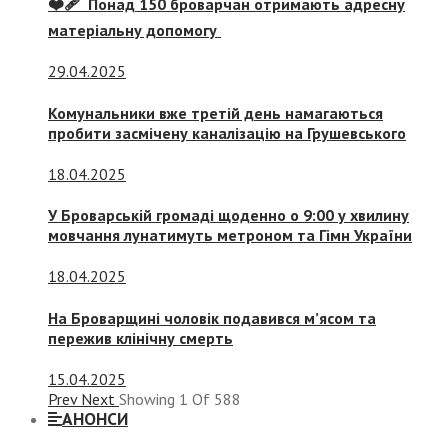
❤️‍🩹 Понад 150 броварчан отримають адресну
матеріальну допомогу
29.04.2025
Комунальники вже третій день намагаються
пробити засмічену каналізацію на Грушевського
18.04.2025
У Броварській громаді щоденно о 9:00 у хвилину
мовчання лунатимуть метроном та Гімн України
18.04.2025
На Броварщині чоловік подавився м’ясом та
пережив клінічну смерть
15.04.2025
Prev
Next
Showing
1
Of
588
АНОНСИ