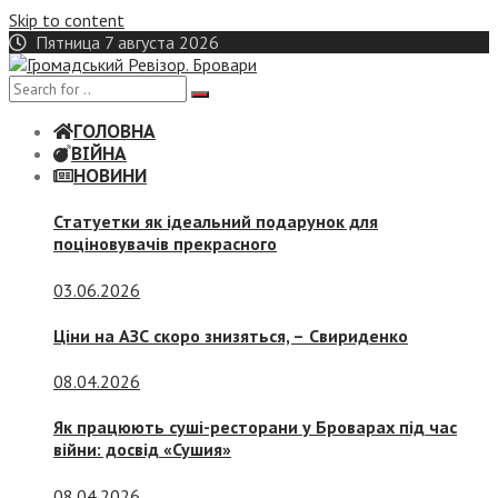
Skip to content
Пятница 7 августа 2026
ГОЛОВНА
ВІЙНА
НОВИНИ
Статуетки як ідеальний подарунок для
поціновувачів прекрасного
03.06.2026
Ціни на АЗС скоро знизяться, –
Свириденко
08.04.2026
Як працюють суші-ресторани у Броварах під час
війни: досвід «Сушия»
08.04.2026