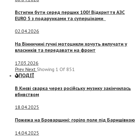
Встигни бути серед перших 100! Відкриття АЗС
EURO 5 з подарунками та суперцінами
02.04.2026
На Вінничині гучні мотоцикли хочуть вилучати у
власників та передавати на фронт
17.03.2026
Prev
Next
Showing
1
Of
851
ПОДІЇ
В Києві сварка через російську музику закінчилась
вбивством
18.04.2025
Пожежа на Броварщині: горіло поле під Баришівкою
14.04.2025