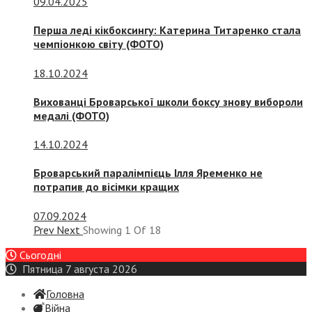
09.04.2025
Перша леді кікбоксингу: Катерина Титаренко стала
чемпіонкою світу (ФОТО)
18.10.2024
Вихованці Броварської школи боксу знову вибороли
медалі (ФОТО)
14.10.2024
Броварський паралімпієць Ілля Яременко не
потрапив до вісімки кращих
07.09.2024
Prev
Next
Showing
1
Of
18
Сьогодні
Пятница 7 августа 2026
Головна
Війна