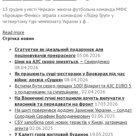
13 грудня у місті Черкаси жіноча футбольна команда МФК
«Бровари-Фенікс» зіграла з командою «Лідер Груп» у
четвертому турі чемпіонату України з ф...
Read more
Стрічка новин
Статуетки як ідеальний подарунок для
поціновувачів прекрасного
03.06.2026
Ціни на АЗС скоро знизяться, –
Свириденко
08.04.2026
Як працюють суші-ресторани у Броварах під час
війни: досвід «Сушия»
08.04.2026
Встигни бути серед перших 100! Відкриття АЗС EURO 5
з подарунками та суперцінами
02.04.2026
На Вінничині гучні мотоцикли хочуть вилучати у
власників та передавати на фронт
17.03.2026
На щиті повернувся додому Захисник України, – солдат
Солодкий Серафим Володимирович
02.06.2025
СБУ запобігла серії нових терактів у Києві, затримано
агента
02.06.2025
У Калиті горів житловий будинок
19.05.2025