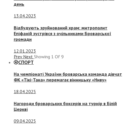
день
13.04.2023
Відбудують зруйнований храм: митрополит
Епіфаній зустрівся з очільниками Броварської
громади
12.01.2023
Prev
Next
Showing
1
Of
9
СПОРТ
На чемпіонаті України броварська команда дівчат
ФК «Тікі-Така» перемагає вінницьку «Ниву»
18.04.2025
Нагороди броварських боксерів на турнір в Білій
Церкві
09.04.2025