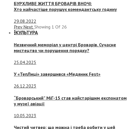
БУРХЛИВЕ ЖИТТЯ БРОВАРІВ ВНОЧІ:
Хто найчастіше порушує комендантську годину
29.08.2022
Prev
Next
Showing
1
Of
26
КУЛЬТУРА
Незвичний меморіал у центрі Броварів. Сучасне
мистецтво чи порушення порядку?
25.04.2025
У «ТепЛиці» завершився «Медяник Fest»
26.12.2023
“Броварський” МіГ-15 став найстарішим експонатом
у музеї авіації
10.05.2023
Чистий четвер: що можна і треба робити у цей