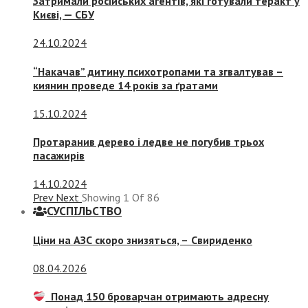
Затримали російських агентів, які готували теракт у
Києві, — СБУ
24.10.2024
“Накачав” дитину психотропами та згвалтував –
киянин проведе 14 років за ґратами
15.10.2024
Протаранив дерево і ледве не погубив трьох
пасажирів
14.10.2024
Prev
Next
Showing
1
Of
86
СУСПIЛЬСТВО
Ціни на АЗС скоро знизяться, –
Свириденко
08.04.2026
Понад 150 броварчан отримають адресну