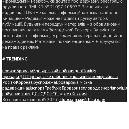
«Громадський Ревізор», свідоцтво про державну реєстрацію
друкованого ЗМІ КВ № 21097-10897Р. Засновник та
видавець: ТОВ «Незалежна інформаційна компанія «Голос
Київщини» Редакція може не поділяти думку авторів
публікацій. Будь-який передрук матеріалів – з обов’язковим
посиланням на газету «Громадський Ревізор». За зміст та
достовірність інформації у рекламних матеріалах відповідає
рекламодавець. Матеріали, позначені значком Р друкуються
на правах реклами.
# TRENDING
новини
Бровари
Броварський район
відео
Поліція
Бровари
ДТП
Броварське районне управління поліції
війна з
Росією
Коронавірус
пожежа
Броварська міська
рада
вакцинація
спорт
Требухів
Броваритепловодоенергія
поліція
райуправління ДСНС
ДСНС
бюджет
Княжичі
Всі права захищені: © 2023,
«Громадський Ревізор»