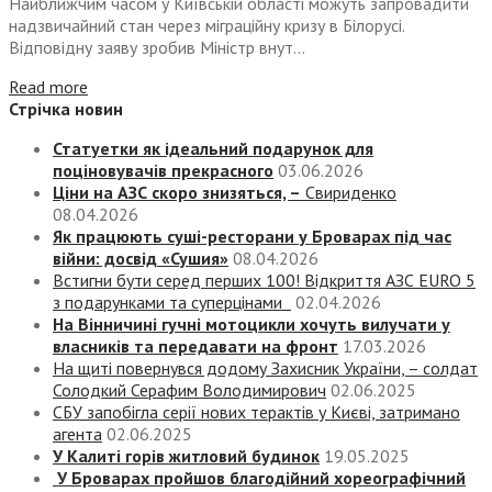
Найближчим часом у Київській області можуть запровадити
надзвичайний стан через міграційну кризу в Білорусі.
Відповідну заяву зробив Міністр внут...
Read more
Стрічка новин
Статуетки як ідеальний подарунок для
поціновувачів прекрасного
03.06.2026
Ціни на АЗС скоро знизяться, –
Свириденко
08.04.2026
Як працюють суші-ресторани у Броварах під час
війни: досвід «Сушия»
08.04.2026
Встигни бути серед перших 100! Відкриття АЗС EURO 5
з подарунками та суперцінами
02.04.2026
На Вінничині гучні мотоцикли хочуть вилучати у
власників та передавати на фронт
17.03.2026
На щиті повернувся додому Захисник України, – солдат
Солодкий Серафим Володимирович
02.06.2025
СБУ запобігла серії нових терактів у Києві, затримано
агента
02.06.2025
У Калиті горів житловий будинок
19.05.2025
У Броварах пройшов благодійний хореографічний