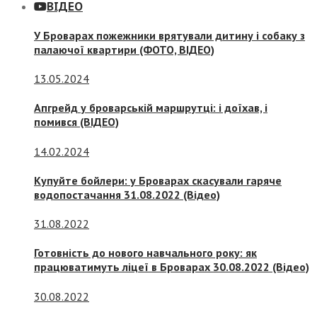
ВІДЕО
У Броварах пожежники врятували дитину і собаку з
палаючої квартири (ФОТО, ВІДЕО)
13.05.2024
Апгрейд у броварській маршрутці: і доїхав, і
помився (ВІДЕО)
14.02.2024
Купуйте бойлери: у Броварах скасували гаряче
водопостачання 31.08.2022 (Відео)
31.08.2022
Готовність до нового навчального року: як
працюватимуть ліцеї в Броварах 30.08.2022 (Відео)
30.08.2022