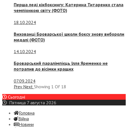
Перша леді кікбоксингу: Катерина Титаренко стала
чемпіонкою світу (ФОТО)
18.10.2024
Вихованці Броварської школи боксу знову вибороли
медалі (ФОТО)
14.10.2024
Броварський паралімпієць Ілля Яременко не
потрапив до вісімки кращих
07.09.2024
Prev
Next
Showing
1
Of
18
Сьогодні
Пятница 7 августа 2026
Головна
Війна
Новини