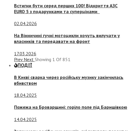
Встигни бути серед перших 100! Відкриття АЗС
EURO 5 з подарунками та суперцінами
02.04.2026
На Вінничині гучні мотоцикли хочуть вилучати у
власників та передавати на фронт
17.03.2026
Prev
Next
Showing
1
Of
851
ПОДІЇ
В Києві сварка через російську музику закінчилась
вбивством
18.04.2025
Пожежа на Броварщині: горіло поле під Баришівкою
14.04.2025