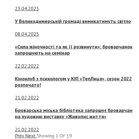
23.04.2025
У Великодимерській громаді вимикатимуть світло
08.04.2025
«Сила жіночності та як її розвинути»: броварчанок
запрошують на семінар
22.02.2022
Кіноклуб з психологом у КІП «ТепЛиця», сезон 2022
розпочато!
21.02.2022
Броварська міська бібліотека запрошує броварчан
на художню виставку «Живопис життя»
21.02.2022
Prev
Next
Showing
1
Of
19