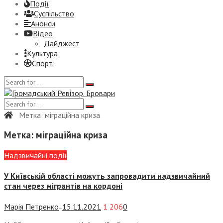
Події
Суспiльство
Анонси
Відео
Дайджест
Культура
Спорт
Метка:
міграційна криза
Метка:
міграційна криза
Надзвичайні події
У Київській області можуть запровадити надзвичайний
стан через мігрантів на кордоні
Марія Петренко
15.11.2021
1 206
0
—