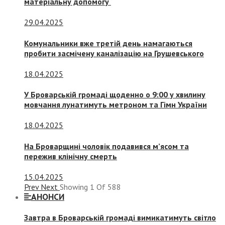
матеріальну допомогу
29.04.2025
Комунальники вже третій день намагаються
пробити засмічену каналізацію на Грушевського
18.04.2025
У Броварській громаді щоденно о 9:00 у хвилину
мовчання лунатимуть метроном та Гімн України
18.04.2025
На Броварщині чоловік подавився м’ясом та
пережив клінічну смерть
15.04.2025
Prev
Next
Showing
1
Of
588
АНОНСИ
Завтра в Броварській громаді вимикатимуть світло