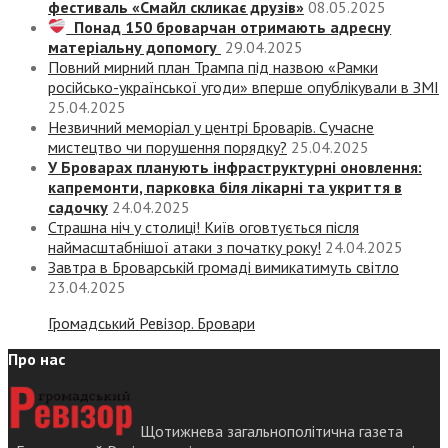
фестиваль «Смайл скликає друзів»
08.05.2025
Понад 150 броварчан отримають адресну
матеріальну допомогу
29.04.2025
Повний мирний план Трампа під назвою «‎Рамки
російсько-української угоди» вперше опублікували в ЗМІ
25.04.2025
Незвичний меморіал у центрі Броварів. Сучасне
мистецтво чи порушення порядку?
25.04.2025
У Броварах планують інфраструктурні оновлення:
капремонти, парковка біля лікарні та укриття в
садочку
24.04.2025
Страшна ніч у столиці! Київ оговтується після
наймасштабнішої атаки з початку року!
24.04.2025
Завтра в Броварській громаді вимикатимуть світло
23.04.2025
Громадський Ревізор. Бровари
Про нас
Щотижнева загальнополітична газета