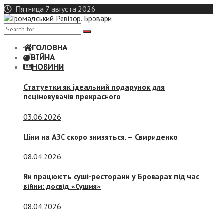
Skip
Пятница 7 августа 2026
to
content
ГОЛОВНА
ВІЙНА
НОВИНИ
Статуетки як ідеальний подарунок для
поціновувачів прекрасного
03.06.2026
Ціни на АЗС скоро знизяться, –
Свириденко
08.04.2026
Як працюють суші-ресторани у Броварах під час
війни: досвід «Сушия»
08.04.2026