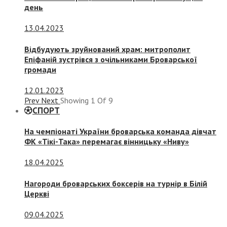
день
13.04.2023
Відбудують зруйнований храм: митрополит
Епіфаній зустрівся з очільниками Броварської
громади
12.01.2023
Prev
Next
Showing
1
Of
9
СПОРТ
На чемпіонаті України броварська команда дівчат
ФК «Тікі-Така» перемагає вінницьку «Ниву»
18.04.2025
Нагороди броварських боксерів на турнір в Білій
Церкві
09.04.2025