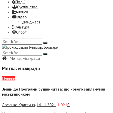
Події
Суспiльство
Анонси
Відео
Дайджест
Культура
Спорт
Метка:
міськрада
Метка:
міськрада
Новини
Зміни до Програми будівництва: що нового запланував
міськвиконком
Ломенко Кристина
16.11.2021
1 024
0
—