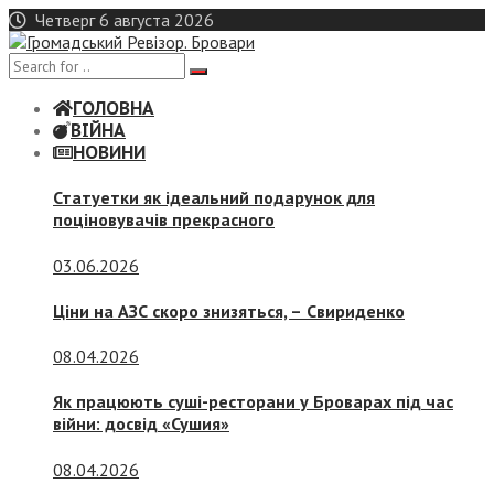
Skip
Четверг 6 августа 2026
to
content
ГОЛОВНА
ВІЙНА
НОВИНИ
Статуетки як ідеальний подарунок для
поціновувачів прекрасного
03.06.2026
Ціни на АЗС скоро знизяться, –
Свириденко
08.04.2026
Як працюють суші-ресторани у Броварах під час
війни: досвід «Сушия»
08.04.2026