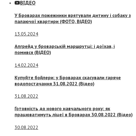
ВІДЕО
У Броварах пожежники врятували дитину і собаку з
палаючої квартири (ФОТО, ВІДЕО)
13.05.2024
Апгрейд у броварській маршрутці: і доїхав, і
помився (ВІДЕО)
14.02.2024
Купуйте бойлери: у Броварах скасували гаряче
водопостачання 31.08.2022 (Відео)
31.08.2022
Готовність до нового навчального року: як
працюватимуть ліцеї в Броварах 30.08.2022 (Відео)
30.08.2022