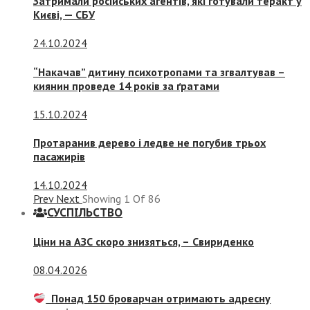
Затримали російських агентів, які готували теракт у
Києві, — СБУ
24.10.2024
“Накачав” дитину психотропами та згвалтував –
киянин проведе 14 років за ґратами
15.10.2024
Протаранив дерево і ледве не погубив трьох
пасажирів
14.10.2024
Prev
Next
Showing
1
Of
86
СУСПIЛЬСТВО
Ціни на АЗС скоро знизяться, –
Свириденко
08.04.2026
Понад 150 броварчан отримають адресну