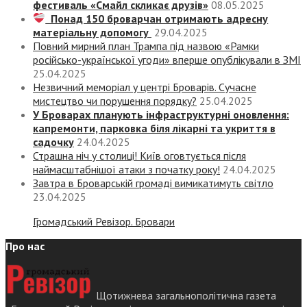
фестиваль «Смайл скликає друзів»
08.05.2025
Понад 150 броварчан отримають адресну
матеріальну допомогу
29.04.2025
Повний мирний план Трампа під назвою «‎Рамки
російсько-української угоди» вперше опублікували в ЗМІ
25.04.2025
Незвичний меморіал у центрі Броварів. Сучасне
мистецтво чи порушення порядку?
25.04.2025
У Броварах планують інфраструктурні оновлення:
капремонти, парковка біля лікарні та укриття в
садочку
24.04.2025
Страшна ніч у столиці! Київ оговтується після
наймасштабнішої атаки з початку року!
24.04.2025
Завтра в Броварській громаді вимикатимуть світло
23.04.2025
Громадський Ревізор. Бровари
Про нас
Щотижнева загальнополітична газета