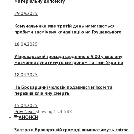
матеріальну допомогу
29.04.2025
Комунальники вже третій день намагаються
пробити засмічену каналізацію на Грушевського
18.04.2025
У Броварській громаді щоденно о 9:00 у хвилину
мовчання лунатимуть метроном та Гімн України
18.04.2025
На Броварщині чоловік подавився м’ясом та
пережив клінічну смерть
15.04.2025
Prev
Next
Showing
1
Of
588
АНОНСИ
Завтра в Броварській громаді вимикатимуть світло