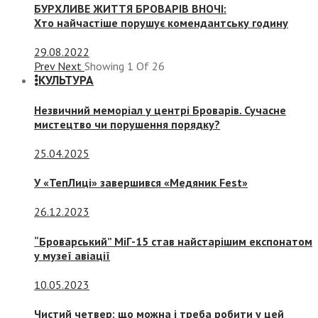
БУРХЛИВЕ ЖИТТЯ БРОВАРІВ ВНОЧІ:
Хто найчастіше порушує комендантську годину
29.08.2022
Prev
Next
Showing
1
Of
26
КУЛЬТУРА
Незвичний меморіал у центрі Броварів. Сучасне
мистецтво чи порушення порядку?
25.04.2025
У «ТепЛиці» завершився «Медяник Fest»
26.12.2023
“Броварський” МіГ-15 став найстарішим експонатом
у музеї авіації
10.05.2023
Чистий четвер: що можна і треба робити у цей