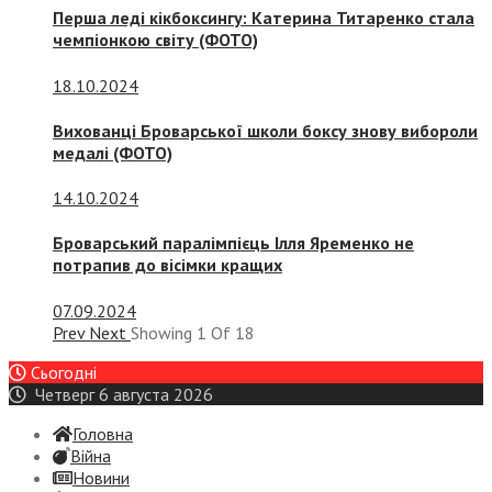
Перша леді кікбоксингу: Катерина Титаренко стала
чемпіонкою світу (ФОТО)
18.10.2024
Вихованці Броварської школи боксу знову вибороли
медалі (ФОТО)
14.10.2024
Броварський паралімпієць Ілля Яременко не
потрапив до вісімки кращих
07.09.2024
Prev
Next
Showing
1
Of
18
Сьогодні
Четверг 6 августа 2026
Головна
Війна
Новини