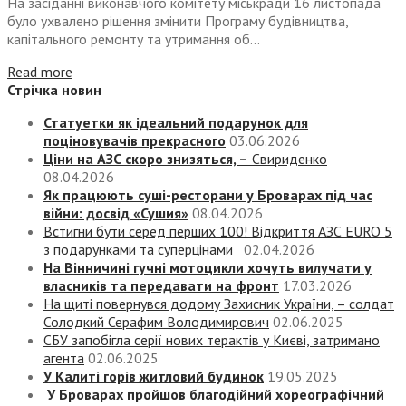
На засіданні виконавчого комітету міськради 16 листопада
було ухвалено рішення змінити Програму будівництва,
капітального ремонту та утримання об...
Read more
Стрічка новин
Статуетки як ідеальний подарунок для
поціновувачів прекрасного
03.06.2026
Ціни на АЗС скоро знизяться, –
Свириденко
08.04.2026
Як працюють суші-ресторани у Броварах під час
війни: досвід «Сушия»
08.04.2026
Встигни бути серед перших 100! Відкриття АЗС EURO 5
з подарунками та суперцінами
02.04.2026
На Вінничині гучні мотоцикли хочуть вилучати у
власників та передавати на фронт
17.03.2026
На щиті повернувся додому Захисник України, – солдат
Солодкий Серафим Володимирович
02.06.2025
СБУ запобігла серії нових терактів у Києві, затримано
агента
02.06.2025
У Калиті горів житловий будинок
19.05.2025
У Броварах пройшов благодійний хореографічний