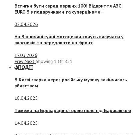
Встигни бути серед перших 100! Відкриття АЗС
EURO 5 з подарунками та суперцінами
02.04.2026
На Вінничині гучні мотоцикли хочуть вилучати у
власників та передавати на фронт
17.03.2026
Prev
Next
Showing
1
Of
851
ПОДІЇ
В Києві сварка через російську музику закінчилась
вбивством
18.04.2025
Пожежа на Броварщині: горіло поле під Баришівкою
14.04.2025