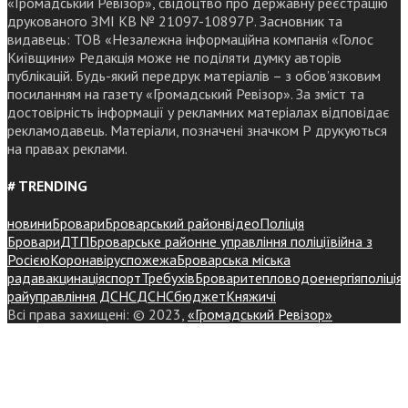
«Громадський Ревізор», свідоцтво про державну реєстрацію
друкованого ЗМІ КВ № 21097-10897Р. Засновник та
видавець: ТОВ «Незалежна інформаційна компанія «Голос
Київщини» Редакція може не поділяти думку авторів
публікацій. Будь-який передрук матеріалів – з обов’язковим
посиланням на газету «Громадський Ревізор». За зміст та
достовірність інформації у рекламних матеріалах відповідає
рекламодавець. Матеріали, позначені значком Р друкуються
на правах реклами.
# TRENDING
новини
Бровари
Броварський район
відео
Поліція
Бровари
ДТП
Броварське районне управління поліції
війна з
Росією
Коронавірус
пожежа
Броварська міська
рада
вакцинація
спорт
Требухів
Броваритепловодоенергія
поліція
райуправління ДСНС
ДСНС
бюджет
Княжичі
Всі права захищені: © 2023,
«Громадський Ревізор»