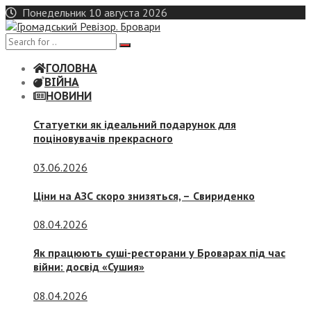
Skip
Понедельник 10 августа 2026
to
content
ГОЛОВНА
ВІЙНА
НОВИНИ
Статуетки як ідеальний подарунок для
поціновувачів прекрасного
03.06.2026
Ціни на АЗС скоро знизяться, –
Свириденко
08.04.2026
Як працюють суші-ресторани у Броварах під час
війни: досвід «Сушия»
08.04.2026