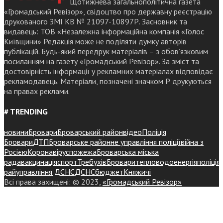
Щотижнева загальнополітична газета
«Громадський Ревізор», свідоцтво про державну реєстрацію
друкованого ЗМІ КВ № 21097-10897Р. Засновник та
видавець: ТОВ «Незалежна інформаційна компанія «Голос
Київщини» Редакція може не поділяти думку авторів
публікацій. Будь-який передрук матеріалів – з обов’язковим
посиланням на газету «Громадський Ревізор». За зміст та
достовірність інформації у рекламних матеріалах відповідає
рекламодавець. Матеріали, позначені значком Р друкуються
на правах реклами.
# TRENDING
новини
Бровари
Броварський район
відео
Поліція
Бровари
ДТП
Броварське районне управління поліції
війна з
Росією
Коронавірус
пожежа
Броварська міська
рада
вакцинація
спорт
Требухів
Броваритепловодоенергія
поліція
райуправління ДСНС
ДСНС
бюджет
Княжичі
Всі права захищені: © 2023,
«Громадський Ревізор»