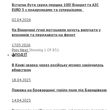
Встигни бути серед перших 100! Відкриття АЗС
EURO 5 з подарунками та суперцінами
02.04.2026
На Вінничині гучні мотоцикли хочуть вилучати у
власників та передавати на фронт
17.03.2026
Prev
Next
Showing
1
Of
851
ПОДІЇ
В Києві сварка через російську музику закінчилась
вбивством
18.04.2025
Пожежа на Броварщині: горіло поле під Баришівкою
14.04.2025