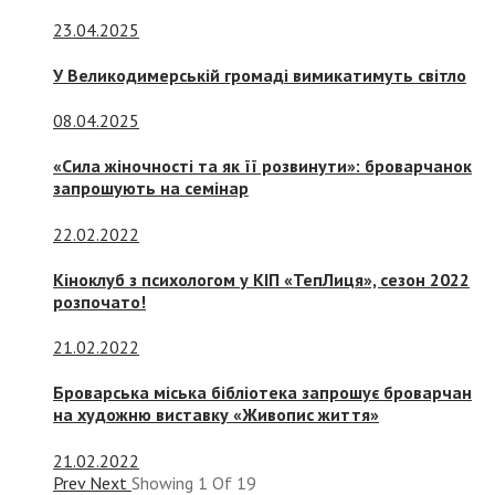
23.04.2025
У Великодимерській громаді вимикатимуть світло
08.04.2025
«Сила жіночності та як її розвинути»: броварчанок
запрошують на семінар
22.02.2022
Кіноклуб з психологом у КІП «ТепЛиця», сезон 2022
розпочато!
21.02.2022
Броварська міська бібліотека запрошує броварчан
на художню виставку «Живопис життя»
21.02.2022
Prev
Next
Showing
1
Of
19