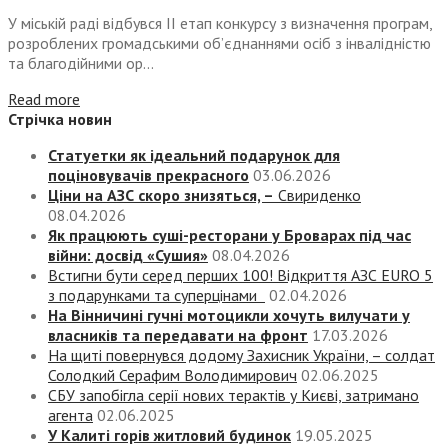
У міській раді відбувся ІІ етап конкурсу з визначення програм,
розроблених громадськими об’єднаннями осіб з інвалідністю
та благодійними ор...
Read more
Стрічка новин
Статуетки як ідеальний подарунок для
поціновувачів прекрасного
03.06.2026
Ціни на АЗС скоро знизяться, –
Свириденко
08.04.2026
Як працюють суші-ресторани у Броварах під час
війни: досвід «Сушия»
08.04.2026
Встигни бути серед перших 100! Відкриття АЗС EURO 5
з подарунками та суперцінами
02.04.2026
На Вінничині гучні мотоцикли хочуть вилучати у
власників та передавати на фронт
17.03.2026
На щиті повернувся додому Захисник України, – солдат
Солодкий Серафим Володимирович
02.06.2025
СБУ запобігла серії нових терактів у Києві, затримано
агента
02.06.2025
У Калиті горів житловий будинок
19.05.2025