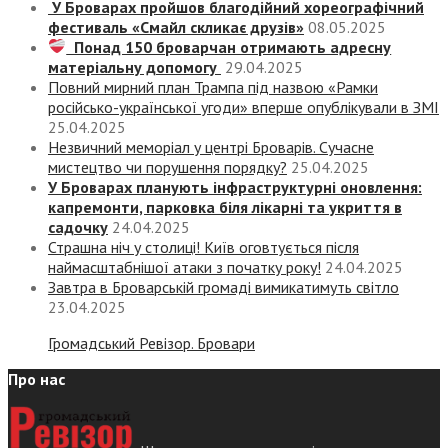
У Броварах пройшов благодійний хореографічний
фестиваль «Смайл скликає друзів»
08.05.2025
Понад 150 броварчан отримають адресну
матеріальну допомогу
29.04.2025
Повний мирний план Трампа під назвою «‎Рамки
російсько-української угоди» вперше опублікували в ЗМІ
25.04.2025
Незвичний меморіал у центрі Броварів. Сучасне
мистецтво чи порушення порядку?
25.04.2025
У Броварах планують інфраструктурні оновлення:
капремонти, парковка біля лікарні та укриття в
садочку
24.04.2025
Страшна ніч у столиці! Київ оговтується після
наймасштабнішої атаки з початку року!
24.04.2025
Завтра в Броварській громаді вимикатимуть світло
23.04.2025
Громадський Ревізор. Бровари
Про нас