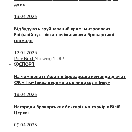
день
13.04.2023
Відбудують зруйнований храм: митрополит
Епіфаній зустрівся з очільниками Броварської
громади
12.01.2023
Prev
Next
Showing
1
Of
9
СПОРТ
На чемпіонаті України броварська команда дівчат
ФК «Тікі-Така» перемагає вінницьку «Ниву»
18.04.2025
Нагороди броварських боксерів на турнір в Білій
Церкві
09.04.2025