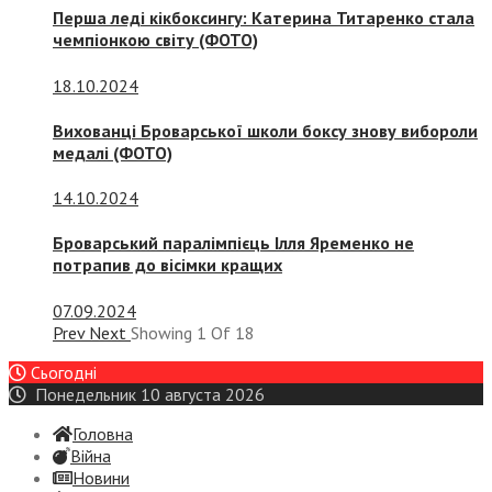
Перша леді кікбоксингу: Катерина Титаренко стала
чемпіонкою світу (ФОТО)
18.10.2024
Вихованці Броварської школи боксу знову вибороли
медалі (ФОТО)
14.10.2024
Броварський паралімпієць Ілля Яременко не
потрапив до вісімки кращих
07.09.2024
Prev
Next
Showing
1
Of
18
Сьогодні
Понедельник 10 августа 2026
Головна
Війна
Новини