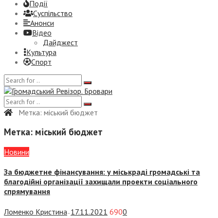
Події
Суспiльство
Анонси
Відео
Дайджест
Культура
Спорт
Метка:
міський бюджет
Метка:
міський бюджет
Новини
За бюджетне фінансування: у міськраді громадські та
благодійні організації захищали проекти соціального
спрямування
Ломенко Кристина
17.11.2021
690
0
—