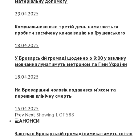
матеріальну допомогу
29.04.2025
Комунальники вже третій день намагаються
пробити засмічену каналізацію на Грушевського
18.04.2025
У Броварській громаді щоденно о 9:00 у хвилину
мовчання лунатимуть метроном та Гімн України
18.04.2025
На Броварщині чоловік подавився м’ясом та
пережив клінічну смерть
15.04.2025
Prev
Next
Showing
1
Of
588
АНОНСИ
Завтра в Броварській громаді вимикатимуть світло