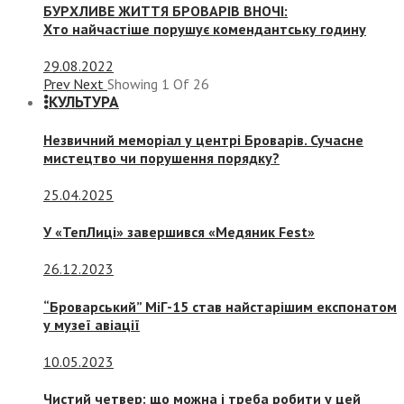
БУРХЛИВЕ ЖИТТЯ БРОВАРІВ ВНОЧІ:
Хто найчастіше порушує комендантську годину
29.08.2022
Prev
Next
Showing
1
Of
26
КУЛЬТУРА
Незвичний меморіал у центрі Броварів. Сучасне
мистецтво чи порушення порядку?
25.04.2025
У «ТепЛиці» завершився «Медяник Fest»
26.12.2023
“Броварський” МіГ-15 став найстарішим експонатом
у музеї авіації
10.05.2023
Чистий четвер: що можна і треба робити у цей