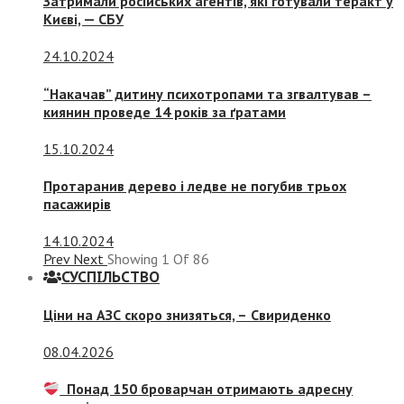
Затримали російських агентів, які готували теракт у
Києві, — СБУ
24.10.2024
“Накачав” дитину психотропами та згвалтував –
киянин проведе 14 років за ґратами
15.10.2024
Протаранив дерево і ледве не погубив трьох
пасажирів
14.10.2024
Prev
Next
Showing
1
Of
86
СУСПIЛЬСТВО
Ціни на АЗС скоро знизяться, –
Свириденко
08.04.2026
Понад 150 броварчан отримають адресну