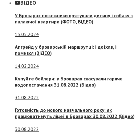
ВІДЕО
У Броварах пожежники врятували дитину і собаку з
палаючої квартири (ФОТО, ВІДЕО)
13.05.2024
Апгрейд у броварській маршрутці: і доїхав, і
помився (ВІДЕО)
14.02.2024
Купуйте бойлери: у Броварах скасували гаряче
водопостачання 31.08.2022 (Відео)
31.08.2022
Готовність до нового навчального року: як
працюватимуть ліцеї в Броварах 30.08.2022 (Відео)
30.08.2022