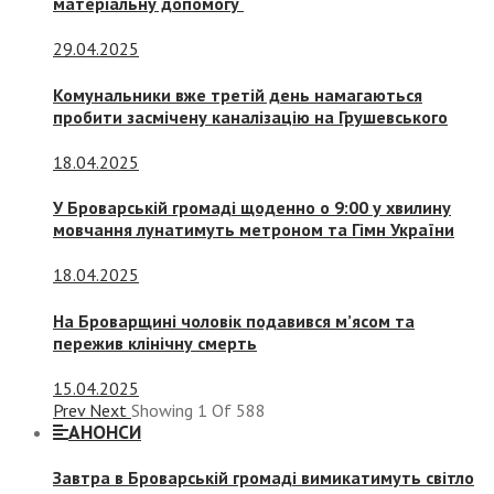
матеріальну допомогу
29.04.2025
Комунальники вже третій день намагаються
пробити засмічену каналізацію на Грушевського
18.04.2025
У Броварській громаді щоденно о 9:00 у хвилину
мовчання лунатимуть метроном та Гімн України
18.04.2025
На Броварщині чоловік подавився м’ясом та
пережив клінічну смерть
15.04.2025
Prev
Next
Showing
1
Of
588
АНОНСИ
Завтра в Броварській громаді вимикатимуть світло