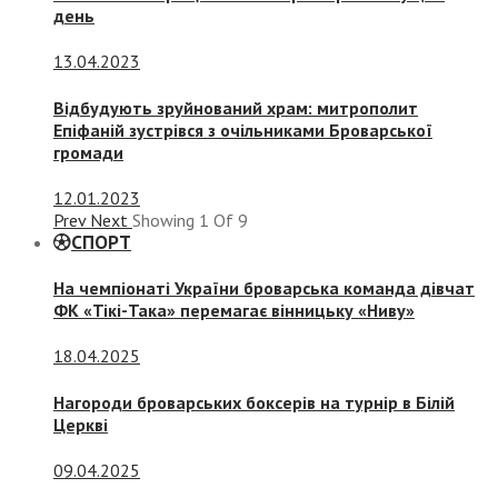
день
13.04.2023
Відбудують зруйнований храм: митрополит
Епіфаній зустрівся з очільниками Броварської
громади
12.01.2023
Prev
Next
Showing
1
Of
9
СПОРТ
На чемпіонаті України броварська команда дівчат
ФК «Тікі-Така» перемагає вінницьку «Ниву»
18.04.2025
Нагороди броварських боксерів на турнір в Білій
Церкві
09.04.2025