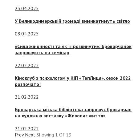
23.04.2025
У Великодимерській громаді вимикатимуть світло
08.04.2025
«Сила жіночності та як її розвинути»: броварчанок
запрошують на семінар
22.02.2022
Кіноклуб з психологом у КІП «ТепЛиця», сезон 2022
розпочато!
21.02.2022
Броварська міська бібліотека запрошує броварчан
на художню виставку «Живопис життя»
21.02.2022
Prev
Next
Showing
1
Of
19