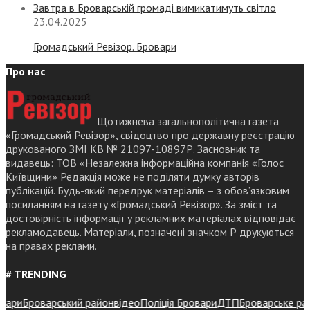
Завтра в Броварській громаді вимикатимуть світло
23.04.2025
Громадський Ревізор. Бровари
Про нас
Щотижнева загальнополітична газета
«Громадський Ревізор», свідоцтво про державну реєстрацію
друкованого ЗМІ КВ № 21097-10897Р. Засновник та
видавець: ТОВ «Незалежна інформаційна компанія «Голос
Київщини» Редакція може не поділяти думку авторів
публікацій. Будь-який передрук матеріалів – з обов’язковим
посиланням на газету «Громадський Ревізор». За зміст та
достовірність інформації у рекламних матеріалах відповідає
рекламодавець. Матеріали, позначені значком Р друкуються
на правах реклами.
# TRENDING
ри
Броварський район
відео
Поліція Бровари
ДТП
Броварське районн