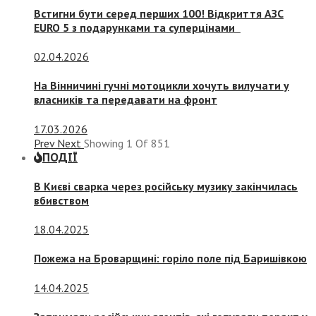
Встигни бути серед перших 100! Відкриття АЗС
EURO 5 з подарунками та суперцінами
02.04.2026
На Вінничині гучні мотоцикли хочуть вилучати у
власників та передавати на фронт
17.03.2026
Prev
Next
Showing
1
Of
851
ПОДІЇ
В Києві сварка через російську музику закінчилась
вбивством
18.04.2025
Пожежа на Броварщині: горіло поле під Баришівкою
14.04.2025