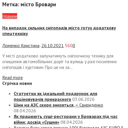
Метка:
місто Бровари
Новини
На випадок сильних снігопадів місто готує додаткову
спецтехніку
Ломенко Кристина
26.10.2021
560
0
—
У місті додатково залучатимуть снігоочисну техніку для
очищення автомобільних доріг та вулиць у разі посилених
снігопадів і хуртовин Про це на за...
Read more
Стрічка новин
Статуетки як ідеальний подарунок для
поціновувачів прекрасного
03.06.2026
Ціни на АЗС скоро знизяться, –
Свириденко
08.04.2026
Як працюють суші-ресторани у Броварах під час
війни: досвід «Сушия»
08.04.2026
Встигни бути серед перших 100! Відкриття АЗС EURO 5