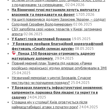
з подарунками та суперцінами
02.04.2026
На Вінничині гучні мотоцикли хочуть вилучати у
власників та передавати на фронт
17.03.2026
На щиті повернувся додому Захисник України, – солдат
Солодкий Серафим Володимирович
02.06.2025
СБУ запобігла серії нових терактів у Києві, затримано
агента
02.06.2025
У Калиті горів житловий будинок
19.05.2025
У Броварах пройшов благодійний хореографічний
фестиваль «Смайл скликає друзів»
08.05.2025
Понад 150 броварчан отримають адресну
матеріальну допомогу
29.04.2025
Повний мирний план Трампа під назвою «‎Рамки
російсько-української угоди» вперше опублікували в ЗМІ
25.04.2025
Незвичний меморіал у центрі Броварів. Сучасне
мистецтво чи порушення порядку?
25.04.2025
У Броварах планують інфраструктурні оновлення:
капремонти, парковка біля лікарні та укриття в
садочку
24.04.2025
Страшна ніч у столиці! Київ оговтується після
наймасштабнішої атаки з початку року!
24.04.2025