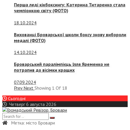
Перша леді кікбоксингу: Катерина Титаренко стала
чемпіонкою світу (ФОТО)
18.10.2024
Вихованці Броварської школи боксу знову вибороли
медалі (ФОТО)
14.10.2024
Броварський паралімпієць Ілля Яременко не
потрапив до вісімки кращих
07.09.2024
Prev
Next
Showing
1
Of
18
Сьогодні
Четверг 6 августа 2026
Метка:
місто Бровари