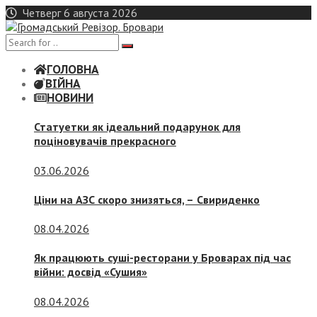
Skip
Четверг 6 августа 2026
to
content
ГОЛОВНА
ВІЙНА
НОВИНИ
Статуетки як ідеальний подарунок для
поціновувачів прекрасного
03.06.2026
Ціни на АЗС скоро знизяться, –
Свириденко
08.04.2026
Як працюють суші-ресторани у Броварах під час
війни: досвід «Сушия»
08.04.2026