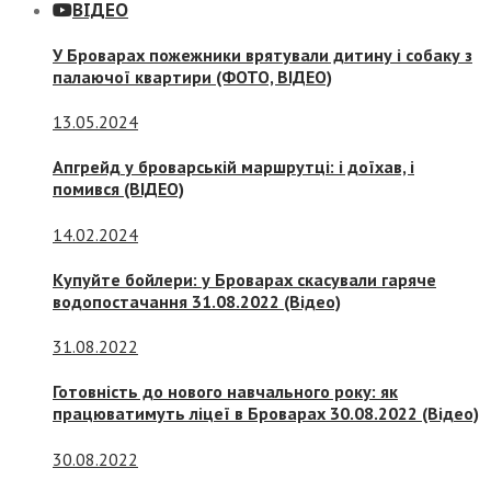
ВІДЕО
У Броварах пожежники врятували дитину і собаку з
палаючої квартири (ФОТО, ВІДЕО)
13.05.2024
Апгрейд у броварській маршрутці: і доїхав, і
помився (ВІДЕО)
14.02.2024
Купуйте бойлери: у Броварах скасували гаряче
водопостачання 31.08.2022 (Відео)
31.08.2022
Готовність до нового навчального року: як
працюватимуть ліцеї в Броварах 30.08.2022 (Відео)
30.08.2022