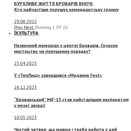
БУРХЛИВЕ ЖИТТЯ БРОВАРІВ ВНОЧІ:
Хто найчастіше порушує комендантську годину
29.08.2022
Prev
Next
Showing
1
Of
26
КУЛЬТУРА
Незвичний меморіал у центрі Броварів. Сучасне
мистецтво чи порушення порядку?
25.04.2025
У «ТепЛиці» завершився «Медяник Fest»
26.12.2023
“Броварський” МіГ-15 став найстарішим експонатом
у музеї авіації
10.05.2023
Чистий четвер: що можна і треба робити у цей