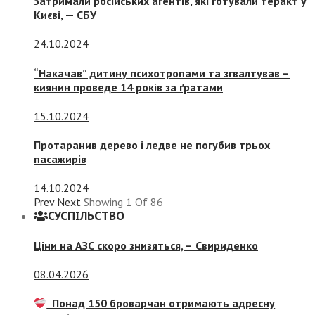
Затримали російських агентів, які готували теракт у
Києві, — СБУ
24.10.2024
“Накачав” дитину психотропами та згвалтував –
киянин проведе 14 років за ґратами
15.10.2024
Протаранив дерево і ледве не погубив трьох
пасажирів
14.10.2024
Prev
Next
Showing
1
Of
86
СУСПIЛЬСТВО
Ціни на АЗС скоро знизяться, –
Свириденко
08.04.2026
Понад 150 броварчан отримають адресну