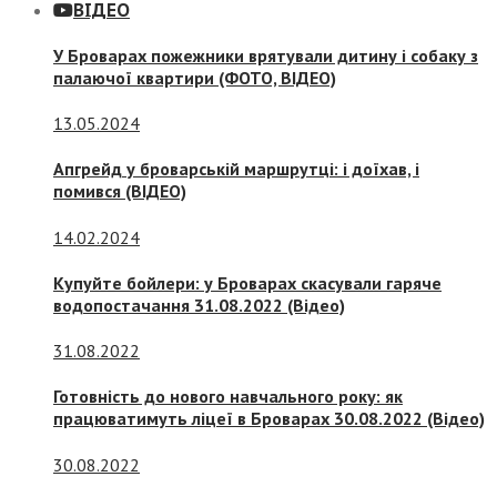
ВІДЕО
У Броварах пожежники врятували дитину і собаку з
палаючої квартири (ФОТО, ВІДЕО)
13.05.2024
Апгрейд у броварській маршрутці: і доїхав, і
помився (ВІДЕО)
14.02.2024
Купуйте бойлери: у Броварах скасували гаряче
водопостачання 31.08.2022 (Відео)
31.08.2022
Готовність до нового навчального року: як
працюватимуть ліцеї в Броварах 30.08.2022 (Відео)
30.08.2022