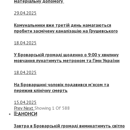
матеріальну допомогу
29.04.2025
Комунальники вже третій день намагаються
пробити засмічену каналізацію на Грушевського
18.04.2025
У Броварській громаді щоденно о 9:00 у хвилину
мовчання лунатимуть метроном та Гімн України
18.04.2025
На Броварщині чоловік подавився м’ясом та
пережив клінічну смерть
15.04.2025
Prev
Next
Showing
1
Of
588
АНОНСИ
Завтра в Броварській громаді вимикатимуть світло