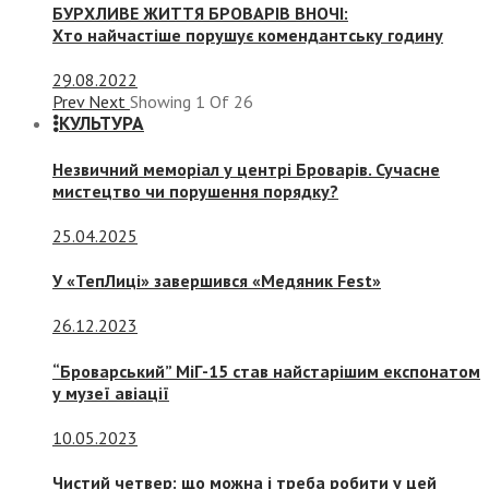
БУРХЛИВЕ ЖИТТЯ БРОВАРІВ ВНОЧІ:
Хто найчастіше порушує комендантську годину
29.08.2022
Prev
Next
Showing
1
Of
26
КУЛЬТУРА
Незвичний меморіал у центрі Броварів. Сучасне
мистецтво чи порушення порядку?
25.04.2025
У «ТепЛиці» завершився «Медяник Fest»
26.12.2023
“Броварський” МіГ-15 став найстарішим експонатом
у музеї авіації
10.05.2023
Чистий четвер: що можна і треба робити у цей