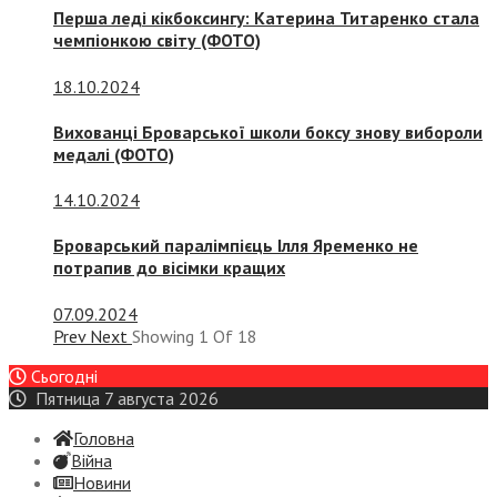
Перша леді кікбоксингу: Катерина Титаренко стала
чемпіонкою світу (ФОТО)
18.10.2024
Вихованці Броварської школи боксу знову вибороли
медалі (ФОТО)
14.10.2024
Броварський паралімпієць Ілля Яременко не
потрапив до вісімки кращих
07.09.2024
Prev
Next
Showing
1
Of
18
Сьогодні
Пятница 7 августа 2026
Головна
Війна
Новини