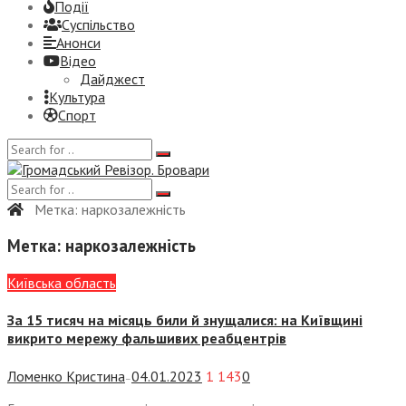
Події
Суспiльство
Анонси
Відео
Дайджест
Культура
Спорт
Метка:
наркозалежність
Метка:
наркозалежність
Київська область
За 15 тисяч на місяць били й знущалися: на Київщині
викрито мережу фальшивих реабцентрів
Ломенко Кристина
04.01.2023
1 143
0
—