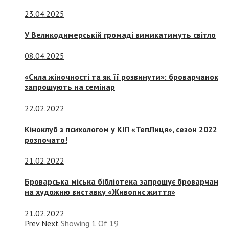
23.04.2025
У Великодимерській громаді вимикатимуть світло
08.04.2025
«Сила жіночності та як її розвинути»: броварчанок
запрошують на семінар
22.02.2022
Кіноклуб з психологом у КІП «ТепЛиця», сезон 2022
розпочато!
21.02.2022
Броварська міська бібліотека запрошує броварчан
на художню виставку «Живопис життя»
21.02.2022
Prev
Next
Showing
1
Of
19