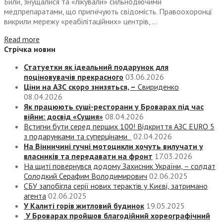
​​Били, знущалися та «лікували» сильнодіючими
медпрепаратами, що пригнічують свідомість. Правоохоронці
викрили мережу «реабілітаційних» центрів, ...
Read more
Стрічка новин
Статуетки як ідеальний подарунок для
поціновувачів прекрасного
03.06.2026
Ціни на АЗС скоро знизяться, –
Свириденко
08.04.2026
Як працюють суші-ресторани у Броварах під час
війни: досвід «Сушия»
08.04.2026
Встигни бути серед перших 100! Відкриття АЗС EURO 5
з подарунками та суперцінами
02.04.2026
На Вінничині гучні мотоцикли хочуть вилучати у
власників та передавати на фронт
17.03.2026
На щиті повернувся додому Захисник України, – солдат
Солодкий Серафим Володимирович
02.06.2025
СБУ запобігла серії нових терактів у Києві, затримано
агента
02.06.2025
У Калиті горів житловий будинок
19.05.2025
У Броварах пройшов благодійний хореографічний