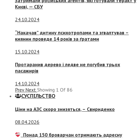
Затримали російських агентів, які готували теракт у
Києві, — СБУ
24.10.2024
“Накачав” дитину психотропами та згвалтував –
киянин проведе 14 років за ґратами
15.10.2024
Протаранив дерево і ледве не погубив трьох
пасажирів
14.10.2024
Prev
Next
Showing
1
Of
86
СУСПIЛЬСТВО
Ціни на АЗС скоро знизяться, –
Свириденко
08.04.2026
Понад 150 броварчан отримають адресну