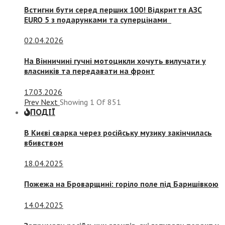
Встигни бути серед перших 100! Відкриття АЗС
EURO 5 з подарунками та суперцінами
02.04.2026
На Вінничині гучні мотоцикли хочуть вилучати у
власників та передавати на фронт
17.03.2026
Prev
Next
Showing
1
Of
851
ПОДІЇ
В Києві сварка через російську музику закінчилась
вбивством
18.04.2025
Пожежа на Броварщині: горіло поле під Баришівкою
14.04.2025