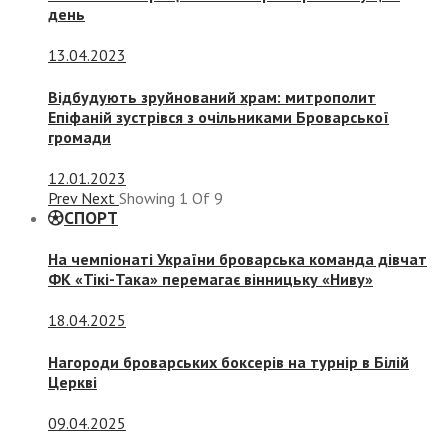
день
13.04.2023
Відбудують зруйнований храм: митрополит
Епіфаній зустрівся з очільниками Броварської
громади
12.01.2023
Prev
Next
Showing
1
Of
9
СПОРТ
На чемпіонаті України броварська команда дівчат
ФК «Тікі-Така» перемагає вінницьку «Ниву»
18.04.2025
Нагороди броварських боксерів на турнір в Білій
Церкві
09.04.2025