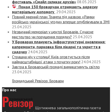
фестиваль «Смайл скликає друзів»
08.05.2025
Понад 150 броварчан отримають адресну
матеріальну допомогу
29.04.2025
Повний мирний план Трампа під назвою «‎Рамки
російсько-української угоди» вперше опублікували в ЗМІ
25.04.2025
Незвичний меморіал у центрі Броварів. Сучасне
мистецтво чи порушення порядку?
25.04.2025
У Броварах планують інфраструктурні оновлення:
капремонти, парковка біля лікарні та укриття в
садочку
24.04.2025
Страшна ніч у столиці! Київ оговтується після
наймасштабнішої атаки з початку року!
24.04.2025
Завтра в Броварській громаді вимикатимуть світло
23.04.2025
Громадський Ревізор. Бровари
Про нас
Щотижнева загальнополітична газета