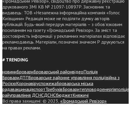
«Громадський Ревізор», свідоцтво про державну реєстрацію
друкованого ЗМІ КВ № 21097-10897Р. Засновник та
видавець: ТОВ «Незалежна інформаційна компанія «Голос
Київщини» Редакція може не поділяти думку авторів
публікацій. Будь-який передрук матеріалів – з обов’язковим
посиланням на газету «Громадський Ревізор». За зміст та
достовірність інформації у рекламних матеріалах відповідає
рекламодавець. Матеріали, позначені значком Р друкуються
на правах реклами.
# TRENDING
новини
Бровари
Броварський район
відео
Поліція
Бровари
ДТП
Броварське районне управління поліції
війна з
Росією
Коронавірус
пожежа
Броварська міська
рада
вакцинація
спорт
Требухів
Броваритепловодоенергія
поліція
райуправління ДСНС
ДСНС
бюджет
Княжичі
Всі права захищені: © 2023,
«Громадський Ревізор»