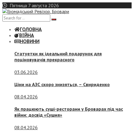
Skip
Пятница 7 августа 2026
to
content
ГОЛОВНА
ВІЙНА
НОВИНИ
Статуетки як ідеальний подарунок для
поціновувачів прекрасного
03.06.2026
Ціни на АЗС скоро знизяться, –
Свириденко
08.04.2026
Як працюють суші-ресторани у Броварах під час
війни: досвід «Сушия»
08.04.2026