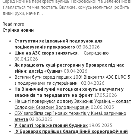
Серед ночі на перехресті вулиць Покровської та Зеленої іноді
з’являється темна постать. Вклякає, комусь молиться, робить
дивні рухи, наче п...
Read more
Стрічка новин
Статуетки як ідеальний подарунок для
поціновувачів прекрасного
03.06.2026
Ціни на АЗС скоро знизяться, –
Свириденко
08.04.2026
Як працюють суші-ресторани у Броварах під час
війни: досвід «Сушия»
08.04.2026
Встигни бути серед перших 100! Відкриття АЗС EURO 5
з подарунками та суперцінами
02.04.2026
На Вінничині гучні мотоцикли хочуть вилучати у
власників та передавати на фронт
17.03.2026
На щиті повернувся додому Захисник України, – солдат
Солодкий Серафим Володимирович
02.06.2025
СБУ запобігла серії нових терактів у Києві, затримано
агента
02.06.2025
У Калиті горів житловий будинок
19.05.2025
У Броварах пройшов благодійний хореографічний