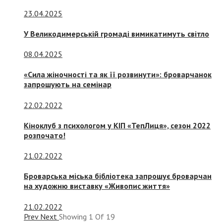
23.04.2025
У Великодимерській громаді вимикатимуть світло
08.04.2025
«Сила жіночності та як її розвинути»: броварчанок
запрошують на семінар
22.02.2022
Кіноклуб з психологом у КІП «ТепЛиця», сезон 2022
розпочато!
21.02.2022
Броварська міська бібліотека запрошує броварчан
на художню виставку «Живопис життя»
21.02.2022
Prev
Next
Showing
1
Of
19