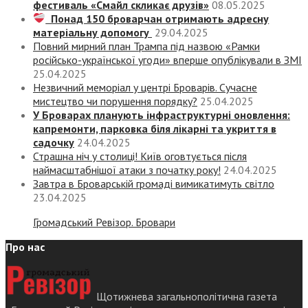
фестиваль «Смайл скликає друзів»
08.05.2025
Понад 150 броварчан отримають адресну
матеріальну допомогу
29.04.2025
Повний мирний план Трампа під назвою «‎Рамки
російсько-української угоди» вперше опублікували в ЗМІ
25.04.2025
Незвичний меморіал у центрі Броварів. Сучасне
мистецтво чи порушення порядку?
25.04.2025
У Броварах планують інфраструктурні оновлення:
капремонти, парковка біля лікарні та укриття в
садочку
24.04.2025
Страшна ніч у столиці! Київ оговтується після
наймасштабнішої атаки з початку року!
24.04.2025
Завтра в Броварській громаді вимикатимуть світло
23.04.2025
Громадський Ревізор. Бровари
Про нас
Щотижнева загальнополітична газета