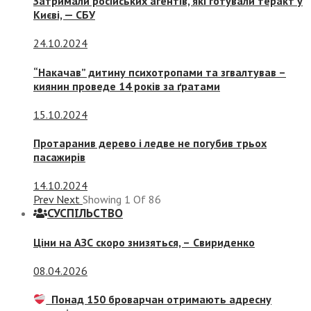
Затримали російських агентів, які готували теракт у
Києві, — СБУ
24.10.2024
“Накачав” дитину психотропами та згвалтував –
киянин проведе 14 років за ґратами
15.10.2024
Протаранив дерево і ледве не погубив трьох
пасажирів
14.10.2024
Prev
Next
Showing
1
Of
86
СУСПIЛЬСТВО
Ціни на АЗС скоро знизяться, –
Свириденко
08.04.2026
Понад 150 броварчан отримають адресну