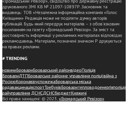
«Громадський Ревізор», свідоцтво про державну реєстрацію
друкованого ЗМІ КВ № 21097-10897Р. Засновник та
видавець: ТОВ «Незалежна інформаційна компанія «Голос
Київщини» Редакція може не поділяти думку авторів
публікацій. Будь-який передрук матеріалів – з обов’язковим
посиланням на газету «Громадський Ревізор». За зміст та
достовірність інформації у рекламних матеріалах відповідає
рекламодавець. Матеріали, позначені значком Р друкуються
на правах реклами.
# TRENDING
новини
Бровари
Броварський район
відео
Поліція
Бровари
ДТП
Броварське районне управління поліції
війна з
Росією
Коронавірус
пожежа
Броварська міська
рада
вакцинація
спорт
Требухів
Броваритепловодоенергія
поліція
райуправління ДСНС
ДСНС
бюджет
Княжичі
Всі права захищені: © 2023,
«Громадський Ревізор»