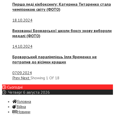
Перша леді кікбоксингу: Катерина Титаренко стала
чемпіонкою світу (ФОТО)
18.10.2024
Вихованці Броварської школи боксу знову вибороли
медалі (ФОТО)
14.10.2024
Броварський паралімпієць Ілля Яременко не
потрапив до вісімки кращих
07.09.2024
Prev
Next
Showing
1
Of
18
Сьогодні
Четверг 6 августа 2026
Головна
Війна
Новини