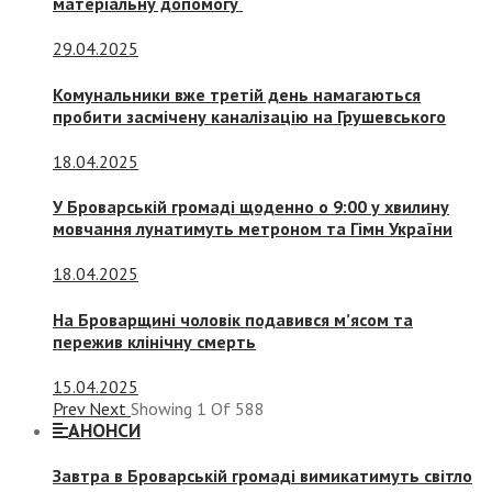
матеріальну допомогу
29.04.2025
Комунальники вже третій день намагаються
пробити засмічену каналізацію на Грушевського
18.04.2025
У Броварській громаді щоденно о 9:00 у хвилину
мовчання лунатимуть метроном та Гімн України
18.04.2025
На Броварщині чоловік подавився м’ясом та
пережив клінічну смерть
15.04.2025
Prev
Next
Showing
1
Of
588
АНОНСИ
Завтра в Броварській громаді вимикатимуть світло