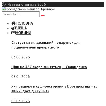
Skip
Четверг 6 августа 2026
to
content
ГОЛОВНА
ВІЙНА
НОВИНИ
Статуетки як ідеальний подарунок для
поціновувачів прекрасного
03.06.2026
Ціни на АЗС скоро знизяться, –
Свириденко
08.04.2026
Як працюють суші-ресторани у Броварах під час
війни: досвід «Сушия»
08.04.2026