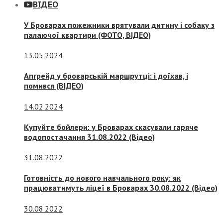
ВІДЕО
У Броварах пожежники врятували дитину і собаку з
палаючої квартири (ФОТО, ВІДЕО)
13.05.2024
Апгрейд у броварській маршрутці: і доїхав, і
помився (ВІДЕО)
14.02.2024
Купуйте бойлери: у Броварах скасували гаряче
водопостачання 31.08.2022 (Відео)
31.08.2022
Готовність до нового навчального року: як
працюватимуть ліцеї в Броварах 30.08.2022 (Відео)
30.08.2022