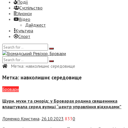
Події
Суспiльство
Анонси
Відео
Дайджест
Культура
Спорт
Метка:
навколишнє середовище
Метка:
навколишнє середовище
Бровари
Щури, мухи та сморід: у Броварах родина священника
влаштувала серед вулиці “центр управління відходами”
Ломенко Кристина
26.10.2023
833
0
—