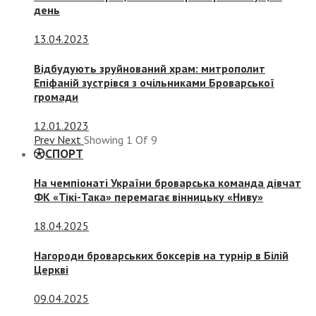
день
13.04.2023
Відбудують зруйнований храм: митрополит
Епіфаній зустрівся з очільниками Броварської
громади
12.01.2023
Prev
Next
Showing
1
Of
9
СПОРТ
На чемпіонаті України броварська команда дівчат
ФК «Тікі-Така» перемагає вінницьку «Ниву»
18.04.2025
Нагороди броварських боксерів на турнір в Білій
Церкві
09.04.2025