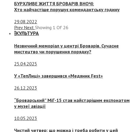
БУРХЛИВЕ ЖИТТЯ БРОВАРІВ ВНОЧІ:
Хто найчастіше порушує комендантську годину
29.08.2022
Prev
Next
Showing
1
Of
26
КУЛЬТУРА
Незвичний меморіал у центрі Броварів. Сучасне
мистецтво чи порушення порядку?
25.04.2025
У «ТепЛиці» завершився «Медяник Fest»
26.12.2023
“Броварський” МіГ-15 став найстарішим експонатом
у музеї авіації
10.05.2023
Чистий четвер: що можна і треба робити у цей