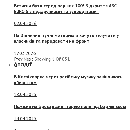
Встигни бути серед перших 100! Відкриття АЗС
EURO 5 з подарунками та суперцінами
02.04.2026
На Вінничині гучні мотоцикли хочуть вилучати у
власників та передавати на фронт
17.03.2026
Prev
Next
Showing
1
Of
851
ПОДІЇ
В Києві сварка через російську музику закінчилась
вбивством
18.04.2025
Пожежа на Броварщині: горіло поле під Баришівкою
14.04.2025