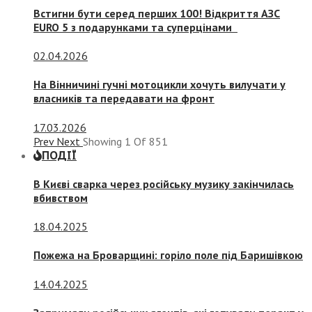
Встигни бути серед перших 100! Відкриття АЗС
EURO 5 з подарунками та суперцінами
02.04.2026
На Вінничині гучні мотоцикли хочуть вилучати у
власників та передавати на фронт
17.03.2026
Prev
Next
Showing
1
Of
851
ПОДІЇ
В Києві сварка через російську музику закінчилась
вбивством
18.04.2025
Пожежа на Броварщині: горіло поле під Баришівкою
14.04.2025