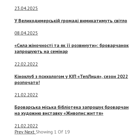
23.04.2025
У Великодимерській громаді вимикатимуть світло
08.04.2025
«Сила жіночності та як її розвинути»: броварчанок
запрошують на семінар
22.02.2022
Кіноклуб з психологом у КІП «ТепЛиця», сезон 2022
розпочато!
21.02.2022
Броварська міська бібліотека запрошує броварчан
на художню виставку «Живопис життя»
21.02.2022
Prev
Next
Showing
1
Of
19