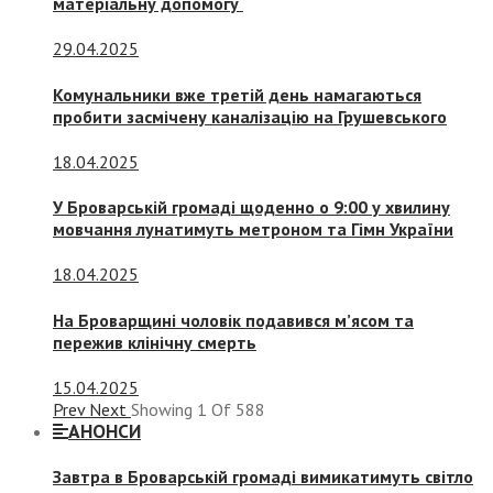
матеріальну допомогу
29.04.2025
Комунальники вже третій день намагаються
пробити засмічену каналізацію на Грушевського
18.04.2025
У Броварській громаді щоденно о 9:00 у хвилину
мовчання лунатимуть метроном та Гімн України
18.04.2025
На Броварщині чоловік подавився м’ясом та
пережив клінічну смерть
15.04.2025
Prev
Next
Showing
1
Of
588
АНОНСИ
Завтра в Броварській громаді вимикатимуть світло