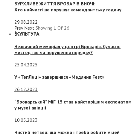
БУРХЛИВЕ ЖИТТЯ БРОВАРІВ ВНОЧІ:
Хто найчастіше порушує комендантську годину
29.08.2022
Prev
Next
Showing
1
Of
26
КУЛЬТУРА
Незвичний меморіал у центрі Броварів. Сучасне
мистецтво чи порушення порядку?
25.04.2025
У «ТепЛиці» завершився «Медяник Fest»
26.12.2023
“Броварський” МіГ-15 став найстарішим експонатом
у музеї авіації
10.05.2023
Чистий четвер: що можна і треба робити у цей