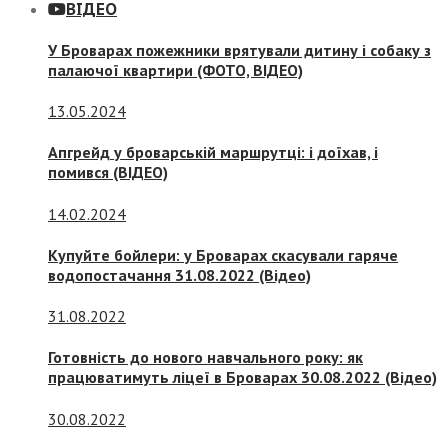
ВІДЕО
У Броварах пожежники врятували дитину і собаку з
палаючої квартири (ФОТО, ВІДЕО)
13.05.2024
Апгрейд у броварській маршрутці: і доїхав, і
помився (ВІДЕО)
14.02.2024
Купуйте бойлери: у Броварах скасували гаряче
водопостачання 31.08.2022 (Відео)
31.08.2022
Готовність до нового навчального року: як
працюватимуть ліцеї в Броварах 30.08.2022 (Відео)
30.08.2022