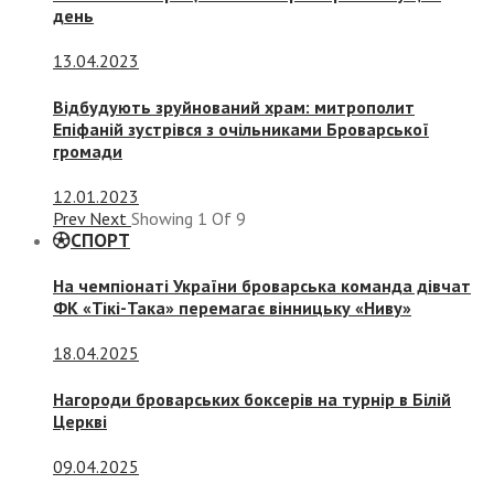
день
13.04.2023
Відбудують зруйнований храм: митрополит
Епіфаній зустрівся з очільниками Броварської
громади
12.01.2023
Prev
Next
Showing
1
Of
9
СПОРТ
На чемпіонаті України броварська команда дівчат
ФК «Тікі-Така» перемагає вінницьку «Ниву»
18.04.2025
Нагороди броварських боксерів на турнір в Білій
Церкві
09.04.2025