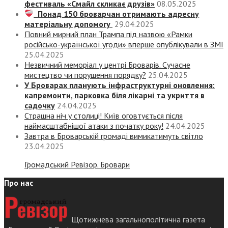
фестиваль «Смайл скликає друзів»
08.05.2025
Понад 150 броварчан отримають адресну
матеріальну допомогу
29.04.2025
Повний мирний план Трампа під назвою «‎Рамки
російсько-української угоди» вперше опублікували в ЗМІ
25.04.2025
Незвичний меморіал у центрі Броварів. Сучасне
мистецтво чи порушення порядку?
25.04.2025
У Броварах планують інфраструктурні оновлення:
капремонти, парковка біля лікарні та укриття в
садочку
24.04.2025
Страшна ніч у столиці! Київ оговтується після
наймасштабнішої атаки з початку року!
24.04.2025
Завтра в Броварській громаді вимикатимуть світло
23.04.2025
Громадський Ревізор. Бровари
Про нас
Щотижнева загальнополітична газета