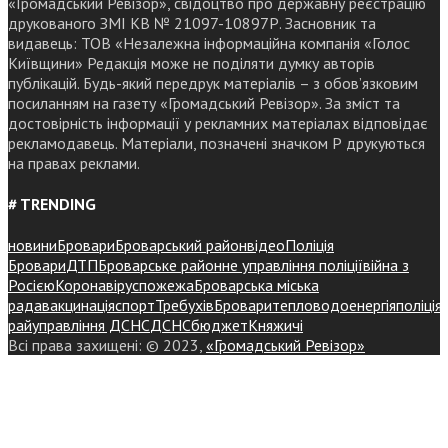
«Громадський Ревізор», свідоцтво про державну реєстрацію
друкованого ЗМІ КВ № 21097-10897Р. Засновник та
видавець: ТОВ «Незалежна інформаційна компанія «Голос
Київщини» Редакція може не поділяти думку авторів
публікацій. Будь-який передрук матеріалів – з обов’язковим
посиланням на газету «Громадський Ревізор». За зміст та
достовірність інформації у рекламних матеріалах відповідає
рекламодавець. Матеріали, позначені значком Р друкуються
на правах реклами.
# TRENDING
новини
Бровари
Броварський район
відео
Поліція
Бровари
ДТП
Броварське районне управління поліції
війна з
Росією
Коронавірус
пожежа
Броварська міська
рада
вакцинація
спорт
Требухів
Броваритепловодоенергія
поліція
райуправління ДСНС
ДСНС
бюджет
Княжичі
Всі права захищені: © 2023,
«Громадський Ревізор»