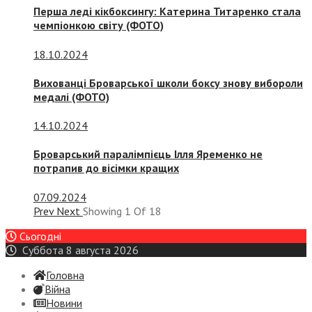
Перша леді кікбоксингу: Катерина Титаренко стала
чемпіонкою світу (ФОТО)
18.10.2024
Вихованці Броварської школи боксу знову вибороли
медалі (ФОТО)
14.10.2024
Броварський паралімпієць Ілля Яременко не
потрапив до вісімки кращих
07.09.2024
Prev
Next
Showing
1
Of
18
Сьогодні
Суббота 8 августа 2026
Головна
Війна
Новини