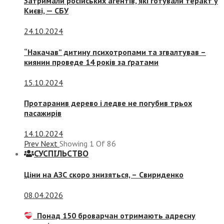
Затримали російських агентів, які готували теракт у
Києві, — СБУ
24.10.2024
“Накачав” дитину психотропами та згвалтував –
киянин проведе 14 років за ґратами
15.10.2024
Протаранив дерево і ледве не погубив трьох
пасажирів
14.10.2024
Prev
Next
Showing
1
Of
86
СУСПIЛЬСТВО
Ціни на АЗС скоро знизяться, –
Свириденко
08.04.2026
Понад 150 броварчан отримають адресну