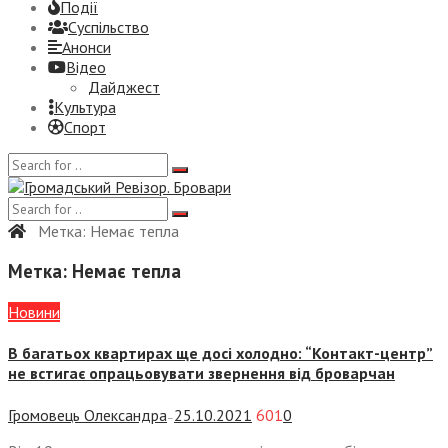
Події
Суспiльство
Анонси
Відео
Дайджест
Культура
Спорт
Метка:
Немає тепла
Метка:
Немає тепла
Новини
В багатьох квартирах ще досі холодно: “Контакт-центр”
не встигає опрацьовувати звернення від броварчан
Громовець Олександра
25.10.2021
601
0
—