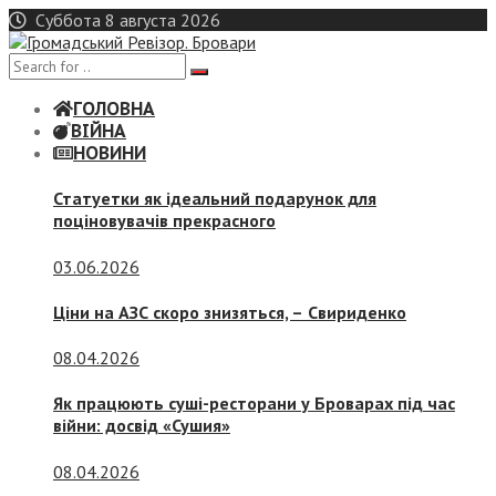
Skip
Суббота 8 августа 2026
to
content
ГОЛОВНА
ВІЙНА
НОВИНИ
Статуетки як ідеальний подарунок для
поціновувачів прекрасного
03.06.2026
Ціни на АЗС скоро знизяться, –
Свириденко
08.04.2026
Як працюють суші-ресторани у Броварах під час
війни: досвід «Сушия»
08.04.2026