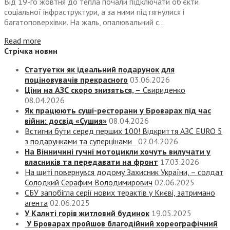
Від 19-го жовтня до тепла почали підключати об’єкти
соціальної інфраструктури, а за ними підтягнулися і
багатоповерхівки. На жаль, опалювальний с...
Read more
Стрічка новин
Статуетки як ідеальний подарунок для
поціновувачів прекрасного
03.06.2026
Ціни на АЗС скоро знизяться, –
Свириденко
08.04.2026
Як працюють суші-ресторани у Броварах під час
війни: досвід «Сушия»
08.04.2026
Встигни бути серед перших 100! Відкриття АЗС EURO 5
з подарунками та суперцінами
02.04.2026
На Вінничині гучні мотоцикли хочуть вилучати у
власників та передавати на фронт
17.03.2026
На щиті повернувся додому Захисник України, – солдат
Солодкий Серафим Володимирович
02.06.2025
СБУ запобігла серії нових терактів у Києві, затримано
агента
02.06.2025
У Калиті горів житловий будинок
19.05.2025
У Броварах пройшов благодійний хореографічний