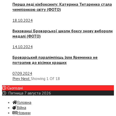
Перша леді кікбоксингу: Катерина Титаренко стала
чемпіонкою світу (ФОТО)
18.10.2024
Вихованці Броварської школи боксу знову вибороли
медалі (ФОТО)
14.10.2024
Броварський паралімпієць Ілля Яременко не
потрапив до вісімки кращих
07.09.2024
Prev
Next
Showing
1
Of
18
Сьогодні
Пятница 7 августа 2026
Головна
Війна
Новини