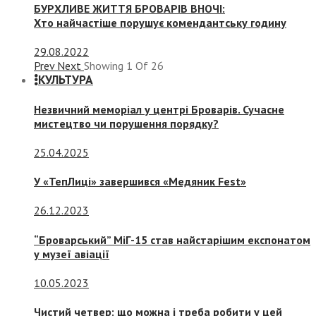
БУРХЛИВЕ ЖИТТЯ БРОВАРІВ ВНОЧІ:
Хто найчастіше порушує комендантську годину
29.08.2022
Prev
Next
Showing
1
Of
26
КУЛЬТУРА
Незвичний меморіал у центрі Броварів. Сучасне
мистецтво чи порушення порядку?
25.04.2025
У «ТепЛиці» завершився «Медяник Fest»
26.12.2023
“Броварський” МіГ-15 став найстарішим експонатом
у музеї авіації
10.05.2023
Чистий четвер: що можна і треба робити у цей