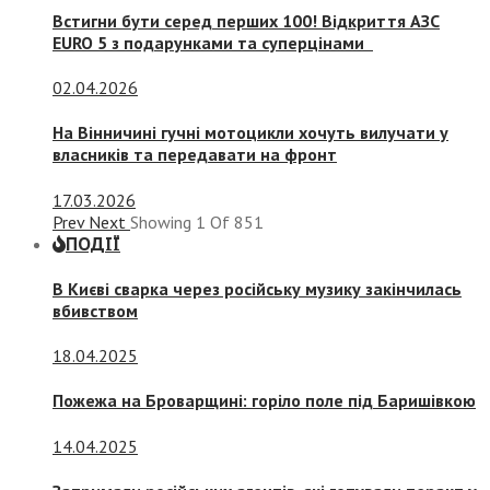
Встигни бути серед перших 100! Відкриття АЗС
EURO 5 з подарунками та суперцінами
02.04.2026
На Вінничині гучні мотоцикли хочуть вилучати у
власників та передавати на фронт
17.03.2026
Prev
Next
Showing
1
Of
851
ПОДІЇ
В Києві сварка через російську музику закінчилась
вбивством
18.04.2025
Пожежа на Броварщині: горіло поле під Баришівкою
14.04.2025