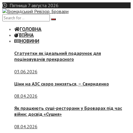
Skip
Пятница 7 августа 2026
to
content
ГОЛОВНА
ВІЙНА
НОВИНИ
Статуетки як ідеальний подарунок для
поціновувачів прекрасного
03.06.2026
Ціни на АЗС скоро знизяться, –
Свириденко
08.04.2026
Як працюють суші-ресторани у Броварах під час
війни: досвід «Сушия»
08.04.2026