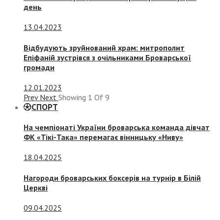
день
13.04.2023
Відбудують зруйнований храм: митрополит
Епіфаній зустрівся з очільниками Броварської
громади
12.01.2023
Prev
Next
Showing
1
Of
9
СПОРТ
На чемпіонаті України броварська команда дівчат
ФК «Тікі-Така» перемагає вінницьку «Ниву»
18.04.2025
Нагороди броварських боксерів на турнір в Білій
Церкві
09.04.2025