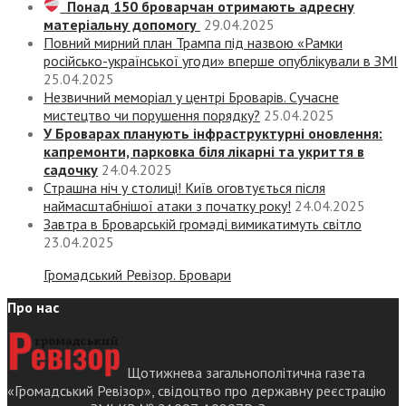
Понад 150 броварчан отримають адресну
матеріальну допомогу
29.04.2025
Повний мирний план Трампа під назвою «‎Рамки
російсько-української угоди» вперше опублікували в ЗМІ
25.04.2025
Незвичний меморіал у центрі Броварів. Сучасне
мистецтво чи порушення порядку?
25.04.2025
У Броварах планують інфраструктурні оновлення:
капремонти, парковка біля лікарні та укриття в
садочку
24.04.2025
Страшна ніч у столиці! Київ оговтується після
наймасштабнішої атаки з початку року!
24.04.2025
Завтра в Броварській громаді вимикатимуть світло
23.04.2025
Громадський Ревізор. Бровари
Про нас
Щотижнева загальнополітична газета
«Громадський Ревізор», свідоцтво про державну реєстрацію