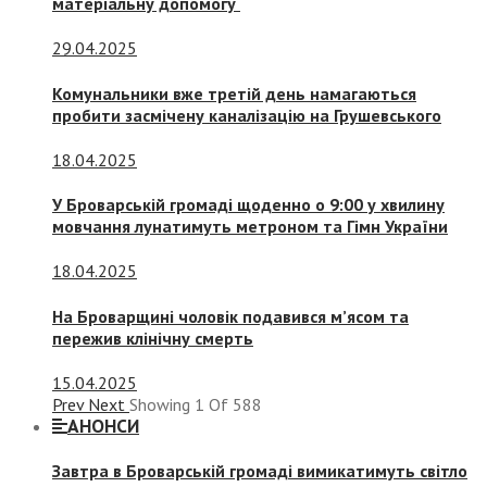
матеріальну допомогу
29.04.2025
Комунальники вже третій день намагаються
пробити засмічену каналізацію на Грушевського
18.04.2025
У Броварській громаді щоденно о 9:00 у хвилину
мовчання лунатимуть метроном та Гімн України
18.04.2025
На Броварщині чоловік подавився м’ясом та
пережив клінічну смерть
15.04.2025
Prev
Next
Showing
1
Of
588
АНОНСИ
Завтра в Броварській громаді вимикатимуть світло