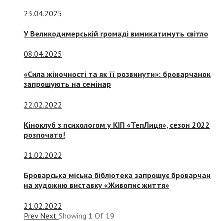
23.04.2025
У Великодимерській громаді вимикатимуть світло
08.04.2025
«Сила жіночності та як її розвинути»: броварчанок
запрошують на семінар
22.02.2022
Кіноклуб з психологом у КІП «ТепЛиця», сезон 2022
розпочато!
21.02.2022
Броварська міська бібліотека запрошує броварчан
на художню виставку «Живопис життя»
21.02.2022
Prev
Next
Showing
1
Of
19