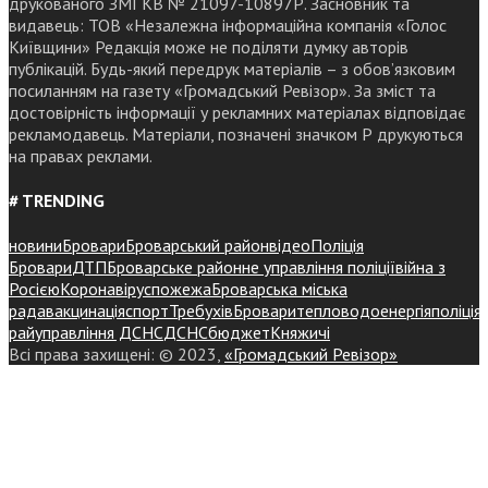
друкованого ЗМІ КВ № 21097-10897Р. Засновник та
видавець: ТОВ «Незалежна інформаційна компанія «Голос
Київщини» Редакція може не поділяти думку авторів
публікацій. Будь-який передрук матеріалів – з обов’язковим
посиланням на газету «Громадський Ревізор». За зміст та
достовірність інформації у рекламних матеріалах відповідає
рекламодавець. Матеріали, позначені значком Р друкуються
на правах реклами.
# TRENDING
новини
Бровари
Броварський район
відео
Поліція
Бровари
ДТП
Броварське районне управління поліції
війна з
Росією
Коронавірус
пожежа
Броварська міська
рада
вакцинація
спорт
Требухів
Броваритепловодоенергія
поліція
райуправління ДСНС
ДСНС
бюджет
Княжичі
Всі права захищені: © 2023,
«Громадський Ревізор»