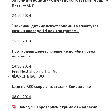
Затримали російських агентів, які готували теракт у
Києві, — СБУ
24.10.2024
“Накачав” дитину психотропами та згвалтував –
киянин проведе 14 років за ґратами
15.10.2024
Протаранив дерево і ледве не погубив трьох
пасажирів
14.10.2024
Prev
Next
Showing
1
Of
86
СУСПIЛЬСТВО
Ціни на АЗС скоро знизяться, –
Свириденко
08.04.2026
Понад 150 броварчан отримають адресну