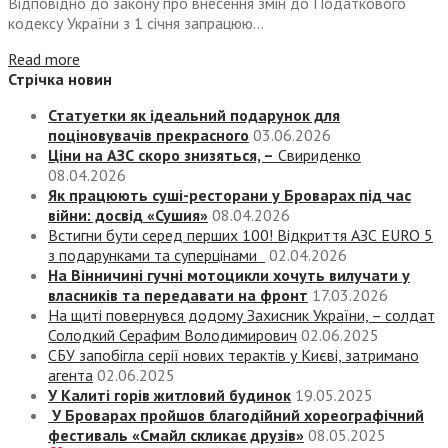
Відповідно до закону про внесення змін до Податкового
кодексу України з 1 січня запрацюю...
Read more
Стрічка новин
Статуетки як ідеальний подарунок для
поціновувачів прекрасного
03.06.2026
Ціни на АЗС скоро знизяться, –
Свириденко
08.04.2026
Як працюють суші-ресторани у Броварах під час
війни: досвід «Сушия»
08.04.2026
Встигни бути серед перших 100! Відкриття АЗС EURO 5
з подарунками та суперцінами
02.04.2026
На Вінничині гучні мотоцикли хочуть вилучати у
власників та передавати на фронт
17.03.2026
На щиті повернувся додому Захисник України, – солдат
Солодкий Серафим Володимирович
02.06.2025
СБУ запобігла серії нових терактів у Києві, затримано
агента
02.06.2025
У Калиті горів житловий будинок
19.05.2025
У Броварах пройшов благодійний хореографічний
фестиваль «Смайл скликає друзів»
08.05.2025