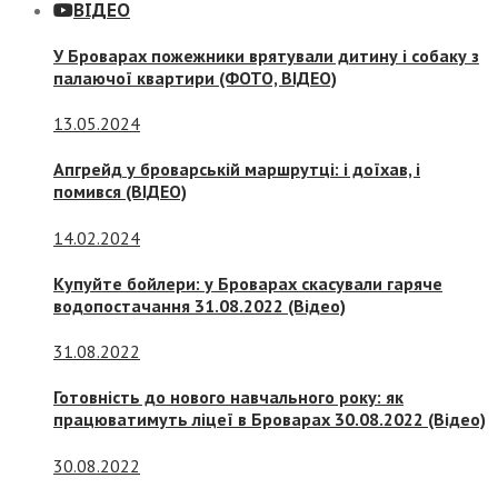
ВІДЕО
У Броварах пожежники врятували дитину і собаку з
палаючої квартири (ФОТО, ВІДЕО)
13.05.2024
Апгрейд у броварській маршрутці: і доїхав, і
помився (ВІДЕО)
14.02.2024
Купуйте бойлери: у Броварах скасували гаряче
водопостачання 31.08.2022 (Відео)
31.08.2022
Готовність до нового навчального року: як
працюватимуть ліцеї в Броварах 30.08.2022 (Відео)
30.08.2022