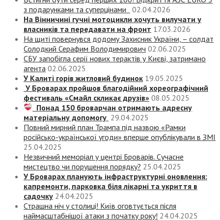
з подарунками та суперцінами
02.04.2026
На Вінничині гучні мотоцикли хочуть вилучати у
власників та передавати на фронт
17.03.2026
На щиті повернувся додому Захисник України, – солдат
Солодкий Серафим Володимирович
02.06.2025
СБУ запобігла серії нових терактів у Києві, затримано
агента
02.06.2025
У Калиті горів житловий будинок
19.05.2025
У Броварах пройшов благодійний хореографічний
фестиваль «Смайл скликає друзів»
08.05.2025
Понад 150 броварчан отримають адресну
матеріальну допомогу
29.04.2025
Повний мирний план Трампа під назвою «‎Рамки
російсько-української угоди» вперше опублікували в ЗМІ
25.04.2025
Незвичний меморіал у центрі Броварів. Сучасне
мистецтво чи порушення порядку?
25.04.2025
У Броварах планують інфраструктурні оновлення:
капремонти, парковка біля лікарні та укриття в
садочку
24.04.2025
Страшна ніч у столиці! Київ оговтується після
наймасштабнішої атаки з початку року!
24.04.2025