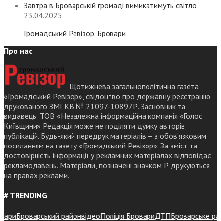
Завтра в Броварській громаді вимикатимуть світло
23.04.2025
Громадський Ревізор. Бровари
Про нас
Щотижнева загальнополітична газета
«Громадський Ревізор», свідоцтво про державну реєстрацію
друкованого ЗМІ КВ № 21097-10897Р. Засновник та
видавець: ТОВ «Незалежна інформаційна компанія «Голос
Київщини» Редакція може не поділяти думку авторів
публікацій. Будь-який передрук матеріалів – з обов’язковим
посиланням на газету «Громадський Ревізор». За зміст та
достовірність інформації у рекламних матеріалах відповідає
рекламодавець. Матеріали, позначені значком Р друкуються
на правах реклами.
# TRENDING
ри
Броварський район
відео
Поліція Бровари
ДТП
Броварське район