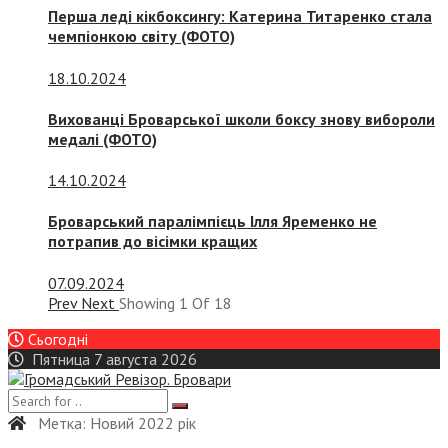
Перша леді кікбоксингу: Катерина Титаренко стала
чемпіонкою світу (ФОТО)
18.10.2024
Вихованці Броварської школи боксу знову вибороли
медалі (ФОТО)
14.10.2024
Броварський паралімпієць Ілля Яременко не
потрапив до вісімки кращих
07.09.2024
Prev
Next
Showing
1
Of
18
Сьогодні
Пятница 7 августа 2026
Метка:
Новий 2022 рік