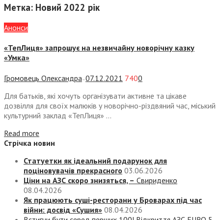
Метка:
Новий 2022 рік
Анонси
«ТепЛиця» запрошує на незвичайну новорічну казку
«Умка»
Громовець Олександра
07.12.2021
740
0
—
Для батьків, які хочуть організувати активне та цікаве
дозвілля для своїх малюків у новорічно-різдвяний час, міський
культурний заклад «ТепЛиця» ...
Read more
Стрічка новин
Статуетки як ідеальний подарунок для
поціновувачів прекрасного
03.06.2026
Ціни на АЗС скоро знизяться, –
Свириденко
08.04.2026
Як працюють суші-ресторани у Броварах під час
війни: досвід «Сушия»
08.04.2026
Встигни бути серед перших 100! Відкриття АЗС EURO 5