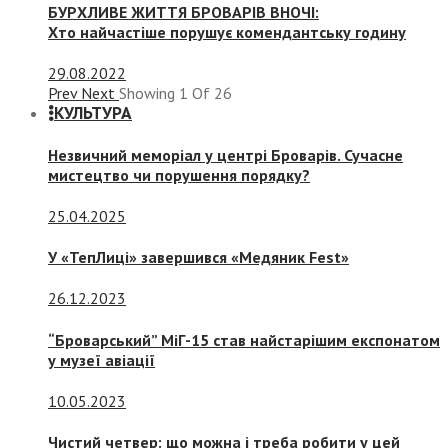
БУРХЛИВЕ ЖИТТЯ БРОВАРІВ ВНОЧІ:
Хто найчастіше порушує комендантську годину
29.08.2022
Prev
Next
Showing
1
Of
26
КУЛЬТУРА
Незвичний меморіал у центрі Броварів. Сучасне
мистецтво чи порушення порядку?
25.04.2025
У «ТепЛиці» завершився «Медяник Fest»
26.12.2023
“Броварський” МіГ-15 став найстарішим експонатом
у музеї авіації
10.05.2023
Чистий четвер: що можна і треба робити у цей