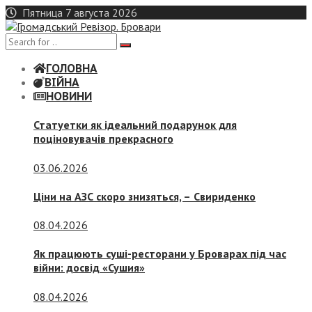
Skip
Пятница 7 августа 2026
to
content
ГОЛОВНА
ВІЙНА
НОВИНИ
Статуетки як ідеальний подарунок для
поціновувачів прекрасного
03.06.2026
Ціни на АЗС скоро знизяться, –
Свириденко
08.04.2026
Як працюють суші-ресторани у Броварах під час
війни: досвід «Сушия»
08.04.2026