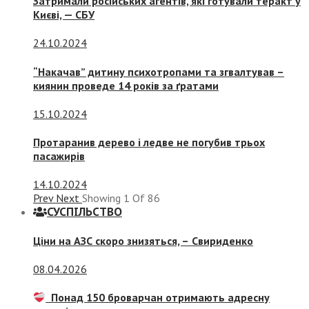
Затримали російських агентів, які готували теракт у
Києві, — СБУ
24.10.2024
“Накачав” дитину психотропами та згвалтував –
киянин проведе 14 років за ґратами
15.10.2024
Протаранив дерево і ледве не погубив трьох
пасажирів
14.10.2024
Prev
Next
Showing
1
Of
86
СУСПIЛЬСТВО
Ціни на АЗС скоро знизяться, –
Свириденко
08.04.2026
Понад 150 броварчан отримають адресну