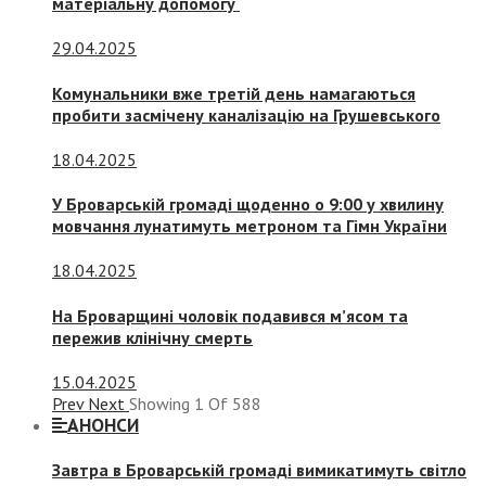
матеріальну допомогу
29.04.2025
Комунальники вже третій день намагаються
пробити засмічену каналізацію на Грушевського
18.04.2025
У Броварській громаді щоденно о 9:00 у хвилину
мовчання лунатимуть метроном та Гімн України
18.04.2025
На Броварщині чоловік подавився м’ясом та
пережив клінічну смерть
15.04.2025
Prev
Next
Showing
1
Of
588
АНОНСИ
Завтра в Броварській громаді вимикатимуть світло