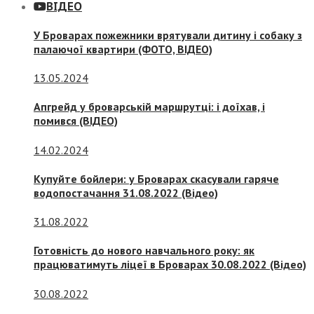
ВІДЕО
У Броварах пожежники врятували дитину і собаку з
палаючої квартири (ФОТО, ВІДЕО)
13.05.2024
Апгрейд у броварській маршрутці: і доїхав, і
помився (ВІДЕО)
14.02.2024
Купуйте бойлери: у Броварах скасували гаряче
водопостачання 31.08.2022 (Відео)
31.08.2022
Готовність до нового навчального року: як
працюватимуть ліцеї в Броварах 30.08.2022 (Відео)
30.08.2022