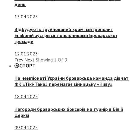
день
13.04.2023
Відбудують зруйнований храм: митрополит
Епіфаній зустрівся з очільниками Броварської
громади
12.01.2023
Prev
Next
Showing
1
Of
9
СПОРТ
На чемпіонаті України броварська команда дівчат
ФК «Тікі-Така» перемагає вінницьку «Ниву»
18.04.2025
Нагороди броварських боксерів на турнір в Білій
Церкві
09.04.2025