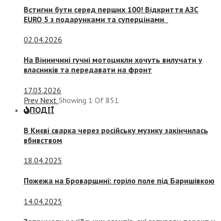
Встигни бути серед перших 100! Відкриття АЗС
EURO 5 з подарунками та суперцінами
02.04.2026
На Вінничині гучні мотоцикли хочуть вилучати у
власників та передавати на фронт
17.03.2026
Prev
Next
Showing
1
Of
851
ПОДІЇ
В Києві сварка через російську музику закінчилась
вбивством
18.04.2025
Пожежа на Броварщині: горіло поле під Баришівкою
14.04.2025