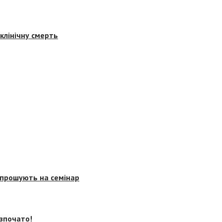
клінічну смерть
запрошують на семінар
озпочато!