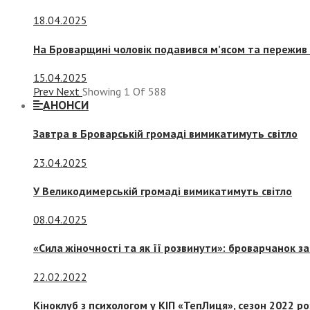
18.04.2025
На Броварщині чоловік подавився м’ясом та пережив 
15.04.2025
Prev
Next
Showing
1
Of
588
АНОНСИ
Завтра в Броварській громаді вимикатимуть світло
23.04.2025
У Великодимерській громаді вимикатимуть світло
08.04.2025
«Сила жіночності та як її розвинути»: броварчанок 
22.02.2022
Кіноклуб з психологом у КІП «ТепЛиця», сезон 2022 р