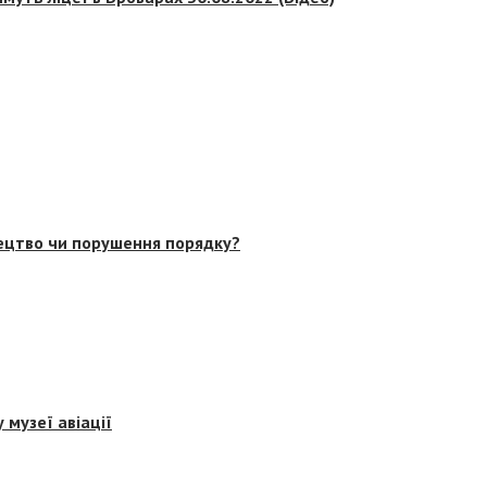
тецтво чи порушення порядку?
 музеї авіації