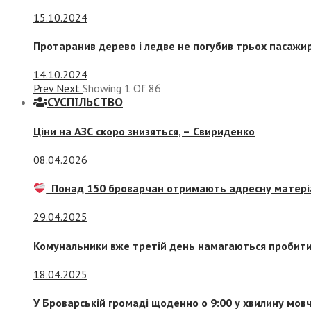
15.10.2024
Протаранив дерево і ледве не погубив трьох пасажир
14.10.2024
Prev
Next
Showing
1
Of
86
СУСПIЛЬСТВО
Ціни на АЗС скоро знизяться, –
Свириденко
08.04.2026
Понад 150 броварчан отримають адресну матері
29.04.2025
Комунальники вже третій день намагаються пробити 
18.04.2025
У Броварській громаді щоденно о 9:00 у хвилину мо