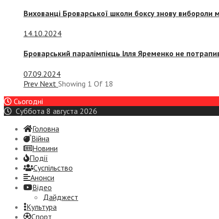
Вихованці Броварської школи боксу знову вибороли 
14.10.2024
Броварський паралімпієць Ілля Яременко не потрапив
07.09.2024
Prev
Next
Showing
1
Of
18
Сьогодні
Суббота 8 августа 2026
Головна
Війна
Новини
Події
Суспiльство
Анонси
Відео
Дайджест
Культура
Спорт