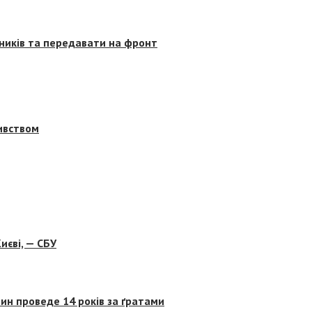
сників та передавати на фронт
бивством
иєві, — СБУ
ин проведе 14 років за ґратами