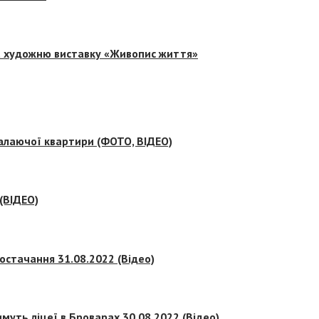
на художню виставку «Живопис життя»
палаючої квартири (ФОТО, ВІДЕО)
 (ВІДЕО)
остачання 31.08.2022 (Відео)
муть ліцеї в Броварах 30.08.2022 (Відео)