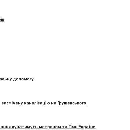
ів
альну допомогу
засмічену каналізацію на Грушевського
вчання лунатимуть метроном та Гімн України