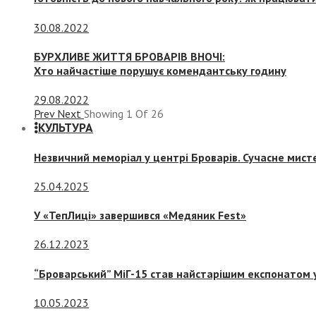
30.08.2022
БУРХЛИВЕ ЖИТТЯ БРОВАРІВ ВНОЧІ:
Хто найчастіше порушує комендантську годину
29.08.2022
Prev
Next
Showing
1
Of
26
КУЛЬТУРА
Незвичний меморіал у центрі Броварів. Сучасне мис
25.04.2025
У «ТепЛиці» завершився «Медяник Fest»
26.12.2023
“Броварський” МіГ-15 став найстарішим експонатом у
10.05.2023