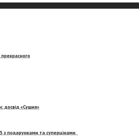
в прекрасного
и: досвід «Сушия»
 5 з подарунками та суперцінами