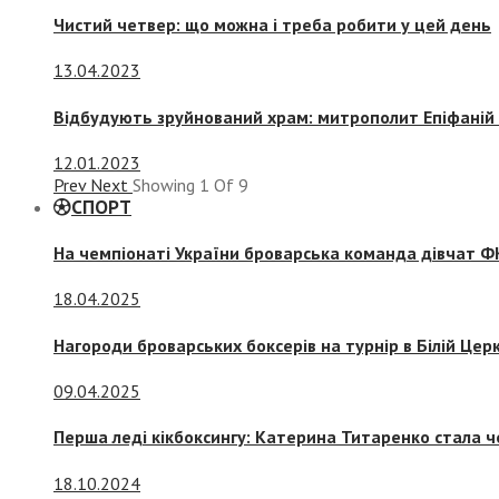
Чистий четвер: що можна і треба робити у цей день
13.04.2023
Відбудують зруйнований храм: митрополит Епіфаній 
12.01.2023
Prev
Next
Showing
1
Of
9
СПОРТ
На чемпіонаті України броварська команда дівчат ФК
18.04.2025
Нагороди броварських боксерів на турнір в Білій Церк
09.04.2025
Перша леді кікбоксингу: Катерина Титаренко стала ч
18.10.2024