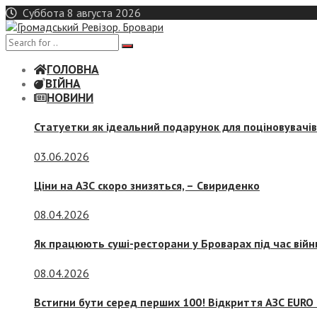
Skip
Суббота 8 августа 2026
to
content
ГОЛОВНА
ВІЙНА
НОВИНИ
Статуетки як ідеальний подарунок для поціновувачі
03.06.2026
Ціни на АЗС скоро знизяться, –
Свириденко
08.04.2026
Як працюють суші-ресторани у Броварах під час війн
08.04.2026
Встигни бути серед перших 100! Відкриття АЗС EURO