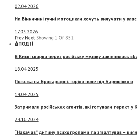
02.04.2026
На Вінничині гучні мотоцикли хочуть вилучати у вла
17.03.2026
Prev
Next
Showing
1
Of
851
ПОДІЇ
В Києві сварка через російську музику закінчилась в
18.04.2025
Пожежа на Броварщині: горіло поле під Баришівкою
14.04.2025
Затримали російських агентів, які готували теракт у К
24.10.2024
“Накачав” дитину психотропами та згвалтував – киян