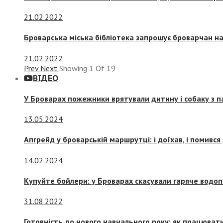
21.02.2022
Броварська міська бібліотека запрошує броварчан 
21.02.2022
Prev
Next
Showing
1
Of
19
ВІДЕО
У Броварах пожежники врятували дитину і собаку з 
13.05.2024
Апгрейд у броварській маршрутці: і доїхав, і помився
14.02.2024
Купуйте бойлери: у Броварах скасували гаряче водоп
31.08.2022
Готовність до нового навчального року: як працювати