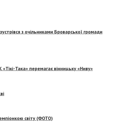
зустрівся з очільниками Броварської громади
 «Тікі-Така» перемагає вінницьку «Ниву»
ві
емпіонкою світу (ФОТО)