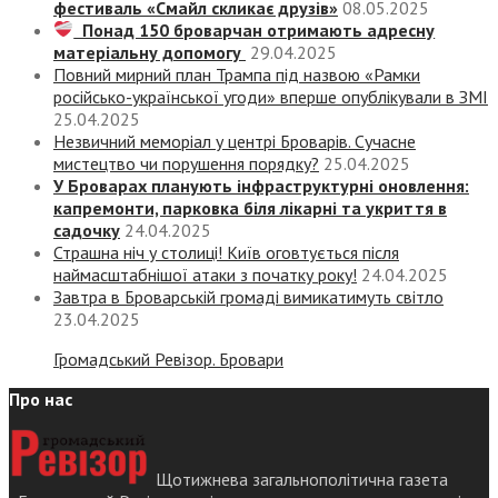
фестиваль «Смайл скликає друзів»
08.05.2025
Понад 150 броварчан отримають адресну
матеріальну допомогу
29.04.2025
Повний мирний план Трампа під назвою «‎Рамки
російсько-української угоди» вперше опублікували в ЗМІ
25.04.2025
Незвичний меморіал у центрі Броварів. Сучасне
мистецтво чи порушення порядку?
25.04.2025
У Броварах планують інфраструктурні оновлення:
капремонти, парковка біля лікарні та укриття в
садочку
24.04.2025
Страшна ніч у столиці! Київ оговтується після
наймасштабнішої атаки з початку року!
24.04.2025
Завтра в Броварській громаді вимикатимуть світло
23.04.2025
Громадський Ревізор. Бровари
Про нас
Щотижнева загальнополітична газета