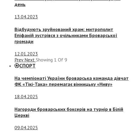
день
13.04.2023
Відбудують зруйнований храм: митрополит
Епіфаній зустрівся з очільниками Броварської
громади
12.01.2023
Prev
Next
Showing
1
Of
9
СПОРТ
На чемпіонаті України броварська команда дівчат
ФК «Тікі-Така» перемагає вінницьку «Ниву»
18.04.2025
Нагороди броварських боксерів на турнір в Білій
Церкві
09.04.2025