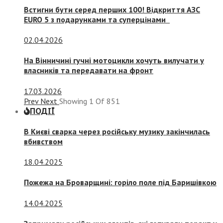
Встигни бути серед перших 100! Відкриття АЗС
EURO 5 з подарунками та суперцінами
02.04.2026
На Вінничині гучні мотоцикли хочуть вилучати у
власників та передавати на фронт
17.03.2026
Prev
Next
Showing
1
Of
851
ПОДІЇ
В Києві сварка через російську музику закінчилась
вбивством
18.04.2025
Пожежа на Броварщині: горіло поле під Баришівкою
14.04.2025