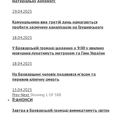
матеріальну допомогу
29.04.2025
Комунальники вже третій день намагаються
пробити засмічену каналізацію на Грушевського
18.04.2025
У Броварській громаді щоденно о 9:00 у хвилину
мовчання лунатимуть метроном та Гімн України
18.04.2025
На Броварщині чоловік подавився м’ясом та
пережив клінічну смерть
15.04.2025
Prev
Next
Showing
1
Of
588
АНОНСИ
Завтра в Броварській громаді вимикатимуть світло