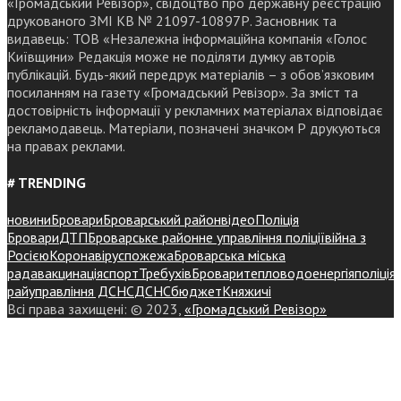
«Громадський Ревізор», свідоцтво про державну реєстрацію
друкованого ЗМІ КВ № 21097-10897Р. Засновник та
видавець: ТОВ «Незалежна інформаційна компанія «Голос
Київщини» Редакція може не поділяти думку авторів
публікацій. Будь-який передрук матеріалів – з обов’язковим
посиланням на газету «Громадський Ревізор». За зміст та
достовірність інформації у рекламних матеріалах відповідає
рекламодавець. Матеріали, позначені значком Р друкуються
на правах реклами.
# TRENDING
новини
Бровари
Броварський район
відео
Поліція
Бровари
ДТП
Броварське районне управління поліції
війна з
Росією
Коронавірус
пожежа
Броварська міська
рада
вакцинація
спорт
Требухів
Броваритепловодоенергія
поліція
райуправління ДСНС
ДСНС
бюджет
Княжичі
Всі права захищені: © 2023,
«Громадський Ревізор»