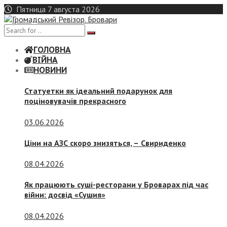
Skip
Пятница 7 августа 2026
to
content
ГОЛОВНА
ВІЙНА
НОВИНИ
Статуетки як ідеальний подарунок для
поціновувачів прекрасного
03.06.2026
Ціни на АЗС скоро знизяться, –
Свириденко
08.04.2026
Як працюють суші-ресторани у Броварах під час
війни: досвід «Сушия»
08.04.2026