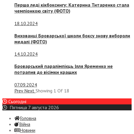
Перша леді кікбоксингу: Катерина Титаренко стала
чемпіонкою світу (ФОТО)
18.10.2024
Вихованці Броварської школи боксу знову вибороли
медалі (ФОТО)
14.10.2024
Броварський паралімпієць Ілля Яременко не
потрапив до вісімки кращих
07.09.2024
Prev
Next
Showing
1
Of
18
Сьогодні
Пятница 7 августа 2026
Головна
Війна
Новини