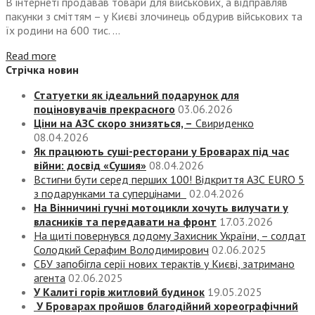
В інтернеті продавав товари для військових, а відправляв
пакунки з сміттям – у Києві злочинець обдурив військових та
їх родини на 600 тис. ...
Read more
Стрічка новин
Статуетки як ідеальний подарунок для
поціновувачів прекрасного
03.06.2026
Ціни на АЗС скоро знизяться, –
Свириденко
08.04.2026
Як працюють суші-ресторани у Броварах під час
війни: досвід «Сушия»
08.04.2026
Встигни бути серед перших 100! Відкриття АЗС EURO 5
з подарунками та суперцінами
02.04.2026
На Вінничині гучні мотоцикли хочуть вилучати у
власників та передавати на фронт
17.03.2026
На щиті повернувся додому Захисник України, – солдат
Солодкий Серафим Володимирович
02.06.2025
СБУ запобігла серії нових терактів у Києві, затримано
агента
02.06.2025
У Калиті горів житловий будинок
19.05.2025
У Броварах пройшов благодійний хореографічний