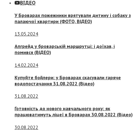
ВІДЕО
У Броварах пожежники врятували дитину і собаку з
палаючої квартири (ФОТО, ВІДЕО)
13.05.2024
Апгрейд у броварській маршрутці: і доїхав, і
помився (ВІДЕО)
14.02.2024
Купуйте бойлери: у Броварах скасували гаряче
водопостачання 31.08.2022 (Відео)
31.08.2022
Готовність до нового навчального року: як
працюватимуть ліцеї в Броварах 30.08.2022 (Відео)
30.08.2022