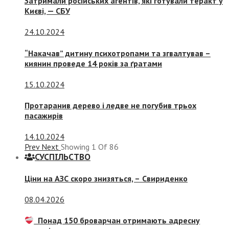
Затримали російських агентів, які готували теракт у
Києві, — СБУ
24.10.2024
“Накачав” дитину психотропами та згвалтував –
киянин проведе 14 років за ґратами
15.10.2024
Протаранив дерево і ледве не погубив трьох
пасажирів
14.10.2024
Prev
Next
Showing
1
Of
86
СУСПIЛЬСТВО
Ціни на АЗС скоро знизяться, –
Свириденко
08.04.2026
Понад 150 броварчан отримають адресну