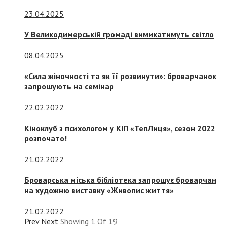
23.04.2025
У Великодимерській громаді вимикатимуть світло
08.04.2025
«Сила жіночності та як її розвинути»: броварчанок
запрошують на семінар
22.02.2022
Кіноклуб з психологом у КІП «ТепЛиця», сезон 2022
розпочато!
21.02.2022
Броварська міська бібліотека запрошує броварчан
на художню виставку «Живопис життя»
21.02.2022
Prev
Next
Showing
1
Of
19