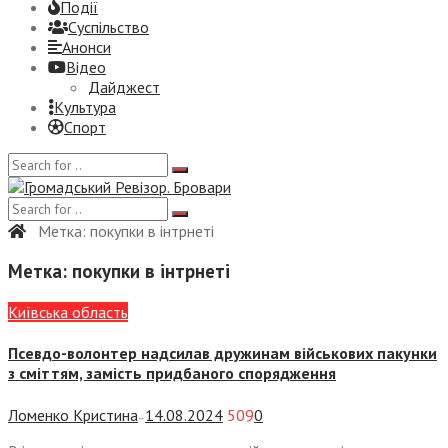
Події
Суспiльство
Анонси
Відео
Дайджест
Культура
Спорт
Метка:
покупки в інтрнеті
Метка:
покупки в інтрнеті
Київська область
Псевдо-волонтер надсилав дружинам військових пакунки
з сміттям, замість придбаного спорядження
Ломенко Кристина
14.08.2024
509
0
—