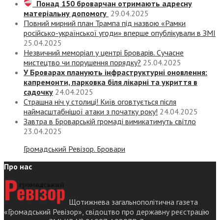
Понад 150 броварчан отримають адресну
матеріальну допомогу
29.04.2025
Повний мирний план Трампа під назвою «‎Рамки
російсько-української угоди» вперше опублікували в ЗМІ
25.04.2025
Незвичний меморіал у центрі Броварів. Сучасне
мистецтво чи порушення порядку?
25.04.2025
У Броварах планують інфраструктурні оновлення:
капремонти, парковка біля лікарні та укриття в
садочку
24.04.2025
Страшна ніч у столиці! Київ оговтується після
наймасштабнішої атаки з початку року!
24.04.2025
Завтра в Броварській громаді вимикатимуть світло
23.04.2025
Громадський Ревізор. Бровари
Про нас
Щотижнева загальнополітична газета
«Громадський Ревізор», свідоцтво про державну реєстрацію