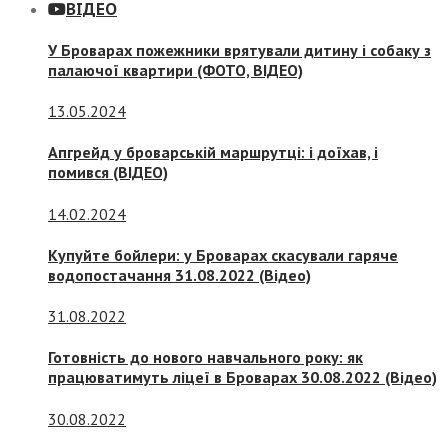
ВІДЕО
У Броварах пожежники врятували дитину і собаку з
палаючої квартири (ФОТО, ВІДЕО)
13.05.2024
Апгрейд у броварській маршрутці: і доїхав, і
помився (ВІДЕО)
14.02.2024
Купуйте бойлери: у Броварах скасували гаряче
водопостачання 31.08.2022 (Відео)
31.08.2022
Готовність до нового навчального року: як
працюватимуть ліцеї в Броварах 30.08.2022 (Відео)
30.08.2022