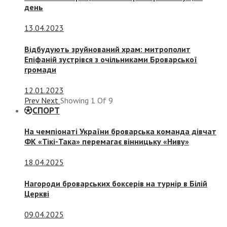
день
13.04.2023
Відбудують зруйнований храм: митрополит
Епіфаній зустрівся з очільниками Броварської
громади
12.01.2023
Prev
Next
Showing
1
Of
9
СПОРТ
На чемпіонаті України броварська команда дівчат
ФК «Тікі-Така» перемагає вінницьку «Ниву»
18.04.2025
Нагороди броварських боксерів на турнір в Білій
Церкві
09.04.2025