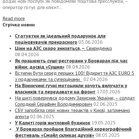
додає нові послуги. Як повідомляє поштова пресслужба, –
оператор готує для клієнт...
Read more
Стрічка новин
Статуетки як ідеальний подарунок для
поціновувачів прекрасного
03.06.2026
Ціни на АЗС скоро знизяться, –
Свириденко
08.04.2026
Як працюють суші-ресторани у Броварах під час
війни: досвід «Сушия»
08.04.2026
Встигни бути серед перших 100! Відкриття АЗС EURO 5
з подарунками та суперцінами
02.04.2026
На Вінничині гучні мотоцикли хочуть вилучати у
власників та передавати на фронт
17.03.2026
На щиті повернувся додому Захисник України, – солдат
Солодкий Серафим Володимирович
02.06.2025
СБУ запобігла серії нових терактів у Києві, затримано
агента
02.06.2025
У Калиті горів житловий будинок
19.05.2025
У Броварах пройшов благодійний хореографічний
фестиваль «Смайл скликає друзів»
08.05.2025