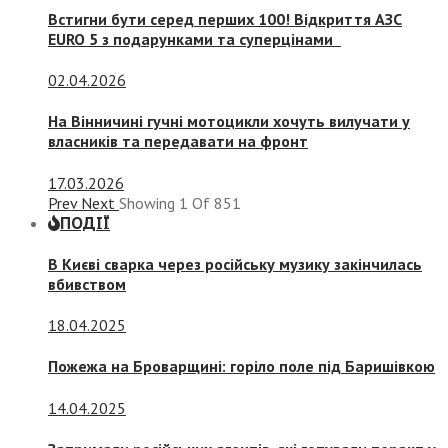
Встигни бути серед перших 100! Відкриття АЗС
EURO 5 з подарунками та суперцінами
02.04.2026
На Вінничині гучні мотоцикли хочуть вилучати у
власників та передавати на фронт
17.03.2026
Prev
Next
Showing
1
Of
851
ПОДІЇ
В Києві сварка через російську музику закінчилась
вбивством
18.04.2025
Пожежа на Броварщині: горіло поле під Баришівкою
14.04.2025