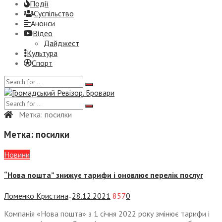
Події
Суспiльство
Анонси
Відео
Дайджест
Культура
Спорт
Метка:
посилки
Метка:
посилки
Новини
“Нова пошта” знижує тарифи і оновлює перелік послуг
Ломенко Кристина
28.12.2021
857
0
—
Компанія «Нова пошта» з 1 січня 2022 року змінює тарифи і