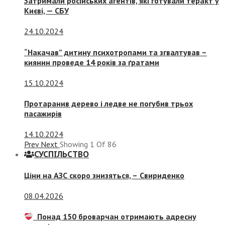
Затримали російських агентів, які готували теракт у
Києві, — СБУ
24.10.2024
“Накачав” дитину психотропами та згвалтував –
киянин проведе 14 років за ґратами
15.10.2024
Протаранив дерево і ледве не погубив трьох
пасажирів
14.10.2024
Prev
Next
Showing
1
Of
86
СУСПIЛЬСТВО
Ціни на АЗС скоро знизяться, –
Свириденко
08.04.2026
Понад 150 броварчан отримають адресну