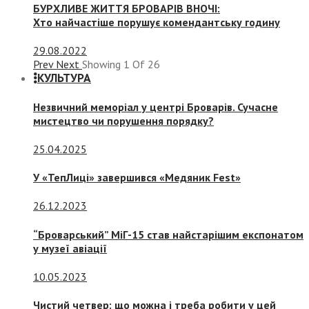
БУРХЛИВЕ ЖИТТЯ БРОВАРІВ ВНОЧІ:
Хто найчастіше порушує комендантську годину
29.08.2022
Prev
Next
Showing
1
Of
26
КУЛЬТУРА
Незвичний меморіал у центрі Броварів. Сучасне
мистецтво чи порушення порядку?
25.04.2025
У «ТепЛиці» завершився «Медяник Fest»
26.12.2023
“Броварський” МіГ-15 став найстарішим експонатом
у музеї авіації
10.05.2023
Чистий четвер: що можна і треба робити у цей