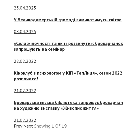
23.04.2025
У Великодимерській громаді вимикатимуть світло
08.04.2025
«Сила жіночності та як її розвинути»: броварчанок
запрошують на семінар
22.02.2022
Кіноклуб з психологом у КІП «ТепЛиця», сезон 2022
розпочато!
21.02.2022
Броварська міська бібліотека запрошує броварчан
на художню виставку «Живопис життя»
21.02.2022
Prev
Next
Showing
1
Of
19