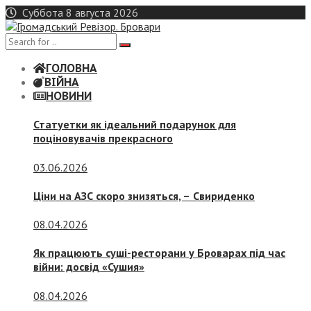
Skip
Суббота 8 августа 2026
to
content
ГОЛОВНА
ВІЙНА
НОВИНИ
Статуетки як ідеальний подарунок для
поціновувачів прекрасного
03.06.2026
Ціни на АЗС скоро знизяться, –
Свириденко
08.04.2026
Як працюють суші-ресторани у Броварах під час
війни: досвід «Сушия»
08.04.2026