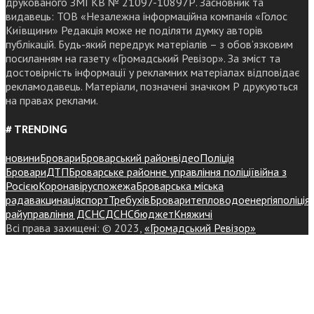
друкованого ЗМІ КВ № 21097-10897Р. Засновник та
видавець: ТОВ «Незалежна інформаційна компанія «Голос
Київщини» Редакція може не поділяти думку авторів
публікацій. Будь-який передрук матеріалів – з обов’язковим
посиланням на газету «Громадський Ревізор». За зміст та
достовірність інформації у рекламних матеріалах відповідає
рекламодавець. Матеріали, позначені значком Р друкуються
на правах реклами.
# TRENDING
новини
Бровари
Броварський район
відео
Поліція
Бровари
ДТП
Броварське районне управління поліції
війна з
Росією
Коронавірус
пожежа
Броварська міська
рада
вакцинація
спорт
Требухів
Броваритепловодоенергія
поліція
райуправління ДСНС
ДСНС
бюджет
Княжичі
Всі права захищені: © 2023,
«Громадський Ревізор»