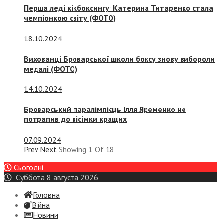
Перша леді кікбоксингу: Катерина Титаренко стала
чемпіонкою світу (ФОТО)
18.10.2024
Вихованці Броварської школи боксу знову вибороли
медалі (ФОТО)
14.10.2024
Броварський паралімпієць Ілля Яременко не
потрапив до вісімки кращих
07.09.2024
Prev
Next
Showing
1
Of
18
Сьогодні
Суббота 8 августа 2026
Головна
Війна
Новини