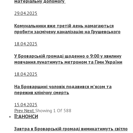
матеріальну допомогу
29.04.2025
Комунальники вже третій день намагаються
пробити засмічену каналізацію на Грушевського
18.04.2025
У Броварській громаді щоденно о 9:00 у хвилину
мовчання лунатимуть метроном та Гімн України
18.04.2025
На Броварщині чоловік подавився м’ясом та
пережив клінічну смерть
15.04.2025
Prev
Next
Showing
1
Of
588
АНОНСИ
Завтра в Броварській громаді вимикатимуть світло