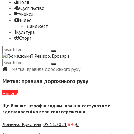
Події
Суспiльство
Анонси
Відео
Дайджест
Культура
Спорт
Метка:
правила дорожнього руху
Метка:
правила дорожнього руху
Новини
Ще більше штрафів водіям: поліція тестуватиме
вдосконалені камери спостереження
Ломенко Кристина
09.11.2021
896
0
—