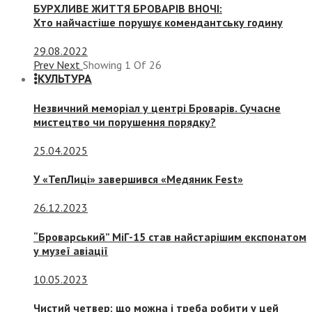
БУРХЛИВЕ ЖИТТЯ БРОВАРІВ ВНОЧІ:
Хто найчастіше порушує комендантську годину
29.08.2022
Prev
Next
Showing
1
Of
26
КУЛЬТУРА
Незвичний меморіал у центрі Броварів. Сучасне
мистецтво чи порушення порядку?
25.04.2025
У «ТепЛиці» завершився «Медяник Fest»
26.12.2023
“Броварський” МіГ-15 став найстарішим експонатом
у музеї авіації
10.05.2023
Чистий четвер: що можна і треба робити у цей