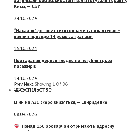
Затримали російських агентів, які готували теракт у
Києві, — СБУ
24.10.2024
“Накачав” дитину психотропами та згвалтував –
киянин проведе 14 років за ґратами
15.10.2024
Протаранив дерево і ледве не погубив трьох
пасажирів
14.10.2024
Prev
Next
Showing
1
Of
86
СУСПIЛЬСТВО
Ціни на АЗС скоро знизяться, –
Свириденко
08.04.2026
Понад 150 броварчан отримають адресну