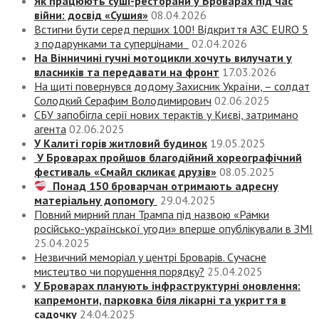
Як працюють суші-ресторани у Броварах під час
війни: досвід «Сушия»
08.04.2026
Встигни бути серед перших 100! Відкриття АЗС EURO 5
з подарунками та суперцінами
02.04.2026
На Вінничині гучні мотоцикли хочуть вилучати у
власників та передавати на фронт
17.03.2026
На щиті повернувся додому Захисник України, – солдат
Солодкий Серафим Володимирович
02.06.2025
СБУ запобігла серії нових терактів у Києві, затримано
агента
02.06.2025
У Калиті горів житловий будинок
19.05.2025
У Броварах пройшов благодійний хореографічний
фестиваль «Смайл скликає друзів»
08.05.2025
Понад 150 броварчан отримають адресну
матеріальну допомогу
29.04.2025
Повний мирний план Трампа під назвою «‎Рамки
російсько-української угоди» вперше опублікували в ЗМІ
25.04.2025
Незвичний меморіал у центрі Броварів. Сучасне
мистецтво чи порушення порядку?
25.04.2025
У Броварах планують інфраструктурні оновлення:
капремонти, парковка біля лікарні та укриття в
садочку
24.04.2025