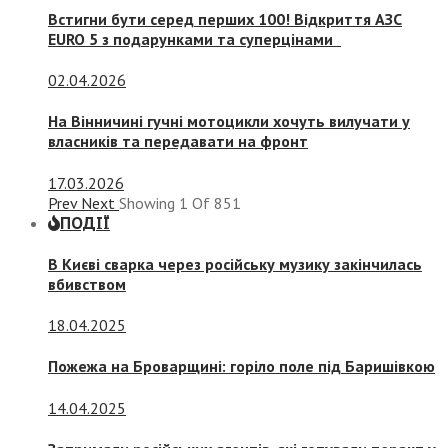
Встигни бути серед перших 100! Відкриття АЗС
EURO 5 з подарунками та суперцінами
02.04.2026
На Вінничині гучні мотоцикли хочуть вилучати у
власників та передавати на фронт
17.03.2026
Prev
Next
Showing
1
Of
851
ПОДІЇ
В Києві сварка через російську музику закінчилась
вбивством
18.04.2025
Пожежа на Броварщині: горіло поле під Баришівкою
14.04.2025