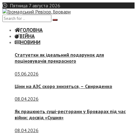
Skip
Пятница 7 августа 2026
to
content
ГОЛОВНА
ВІЙНА
НОВИНИ
Статуетки як ідеальний подарунок для
поціновувачів прекрасного
03.06.2026
Ціни на АЗС скоро знизяться, –
Свириденко
08.04.2026
Як працюють суші-ресторани у Броварах під час
війни: досвід «Сушия»
08.04.2026