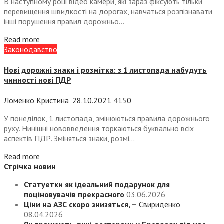
В наступному році відео камери, які зараз фіксують тільки
перевищення швидкості на дорогах, навчаться розпізнавати
інші порушення правил дорожньо...
Read more
Законодавство
Нові дорожні знаки і розмітка: з 1 листопада набудуть
чинності нові ПДР
Ломенко Кристина
28.10.2021
415
0
—
У понеділок, 1 листопада, змінюються правила дорожнього
руху. Нинішні нововведення торкаються буквально всіх
аспектів ПДР. Зміняться знаки, розмі...
Read more
Стрічка новин
Статуетки як ідеальний подарунок для
поціновувачів прекрасного
03.06.2026
Ціни на АЗС скоро знизяться, –
Свириденко
08.04.2026