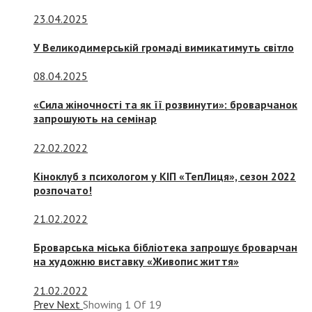
23.04.2025
У Великодимерській громаді вимикатимуть світло
08.04.2025
«Сила жіночності та як її розвинути»: броварчанок
запрошують на семінар
22.02.2022
Кіноклуб з психологом у КІП «ТепЛиця», сезон 2022
розпочато!
21.02.2022
Броварська міська бібліотека запрошує броварчан
на художню виставку «Живопис життя»
21.02.2022
Prev
Next
Showing
1
Of
19