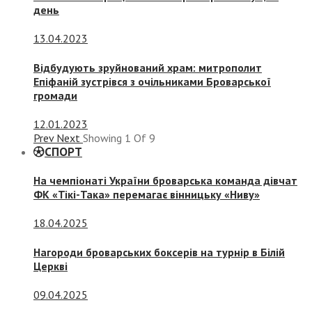
день
13.04.2023
Відбудують зруйнований храм: митрополит
Епіфаній зустрівся з очільниками Броварської
громади
12.01.2023
Prev
Next
Showing
1
Of
9
СПОРТ
На чемпіонаті України броварська команда дівчат
ФК «Тікі-Така» перемагає вінницьку «Ниву»
18.04.2025
Нагороди броварських боксерів на турнір в Білій
Церкві
09.04.2025