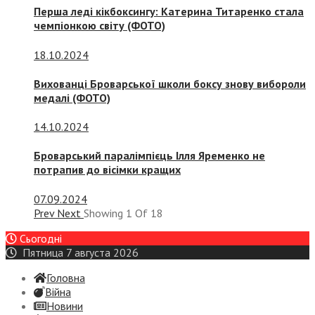
Перша леді кікбоксингу: Катерина Титаренко стала
чемпіонкою світу (ФОТО)
18.10.2024
Вихованці Броварської школи боксу знову вибороли
медалі (ФОТО)
14.10.2024
Броварський паралімпієць Ілля Яременко не
потрапив до вісімки кращих
07.09.2024
Prev
Next
Showing
1
Of
18
Сьогодні
Пятница 7 августа 2026
Головна
Війна
Новини