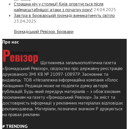
Страшна ніч у столиці! Київ оговтується після
наймасштабнішої атаки з початку року!
24.04.2025
Завтра в Броварській громаді вимикатимуть світло
23.04.2025
Громадський Ревізор. Бровари
Про нас
Щотижнева загальнополітична газета
«Громадський Ревізор», свідоцтво про державну реєстрацію
друкованого ЗМІ КВ № 21097-10897Р. Засновник та
видавець: ТОВ «Незалежна інформаційна компанія «Голос
Київщини» Редакція може не поділяти думку авторів
публікацій. Будь-який передрук матеріалів – з обов’язковим
посиланням на газету «Громадський Ревізор». За зміст та
достовірність інформації у рекламних матеріалах відповідає
рекламодавець. Матеріали, позначені значком Р друкуються
на правах реклами.
# TRENDING