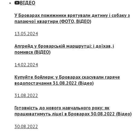
ВІДЕО
У Броварах пожежники врятували дитину і собаку з
палаючої квартири (ФОТО, ВІДЕО)
13.05.2024
Апгрейд у броварській маршрутці: і доїхав, і
помився (ВІДЕО)
14.02.2024
Купуйте бойлери: у Броварах скасували гаряче
водопостачання 31.08.2022 (Відео)
31.08.2022
Готовність до нового навчального року: як
працюватимуть ліцеї в Броварах 30.08.2022 (Відео)
30.08.2022