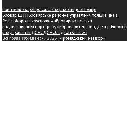
новини
Бровари
Броварський район
відео
Поліція
Бровари
ДТП
Броварське районне управління поліції
війна з
Росією
Коронавірус
пожежа
Броварська міська
рада
вакцинація
спорт
Требухів
Броваритепловодоенергія
поліція
райуправління ДСНС
ДСНС
бюджет
Княжичі
Всі права захищені: © 2023,
«Громадський Ревізор»