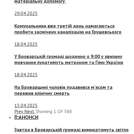
матеріальну допомогу
29.04.2025
Комунальники вже третій день намагаються
пробити засмічену каналізацію на Грушевського
18.04.2025
У Броварській громаді щоденно о 9:00 у хвилину
мовчання лунатимуть метроном та Гімн України
18.04.2025
На Броварщині чоловік подавився м’ясом та
пережив клінічну смерть
15.04.2025
Prev
Next
Showing
1
Of
588
АНОНСИ
Завтра в Броварській громаді вимикатимуть світло