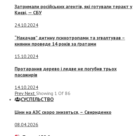
Затримали російських агентів, які готували теракт у
Києві, — СБУ
24.10.2024
“Накачав” дитину психотропами та згвалтував –
киянин проведе 14 років за ґратами
15.10.2024
Протаранив дерево і ледве не погубив трьох
пасажирів
14.10.2024
Prev
Next
Showing
1
Of
86
СУСПIЛЬСТВО
Ціни на АЗС скоро знизяться, –
Свириденко
08.04.2026