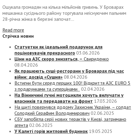
Ошукала громадян на кілька мільйонів гривень. У Броварах
мешканка сусіднього району торгувала неіснуючим пальним
28-річна жінка в березні започат...
Read more
Стрічка новин
Статуетки як ідеальний подарунок для
поціновувачів прекрасного
03.06.2026
Ціни на АЗС скоро знизяться, –
Свириденко
08.04.2026
Як працюють суші-ресторани у Броварах під час
війни: досвід «Сушия»
08.04.2026
Встигни бути серед перших 100! Відкриття АЗС EURO 5
з подарунками та суперцінами
02.04.2026
На Вінничині гучні мотоцикли хочуть вилучати у
власників та передавати на фронт
17.03.2026
На щиті повернувся додому Захисник України, – солдат
Солодкий Серафим Володимирович
02.06.2025
СБУ запобігла серії нових терактів у Києві, затримано
агента
02.06.2025
У Калиті горів житловий будинок
19.05.2025