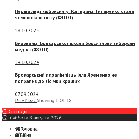
Перша леді кікбоксингу: Катерина Титаренко стала
чемпіонкою світу (ФОТО)
18.10.2024
Вихованці Броварської школи боксу знову вибороли
медалі (ФОТО)
14.10.2024
Броварський паралімпієць Ілля Яременко не
потрапив до вісімки кращих
07.09.2024
Prev
Next
Showing
1
Of
18
Сьогодні
Суббота 8 августа 2026
Головна
Війна