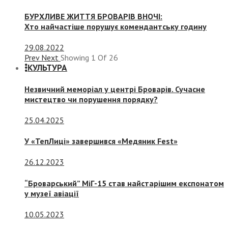
БУРХЛИВЕ ЖИТТЯ БРОВАРІВ ВНОЧІ:
Хто найчастіше порушує комендантську годину
29.08.2022
Prev
Next
Showing
1
Of
26
КУЛЬТУРА
Незвичний меморіал у центрі Броварів. Сучасне
мистецтво чи порушення порядку?
25.04.2025
У «ТепЛиці» завершився «Медяник Fest»
26.12.2023
“Броварський” МіГ-15 став найстарішим експонатом
у музеї авіації
10.05.2023