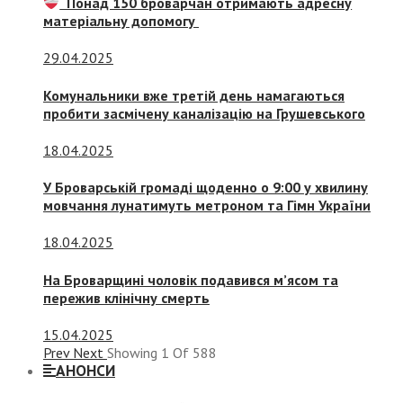
Понад 150 броварчан отримають адресну
матеріальну допомогу
29.04.2025
Комунальники вже третій день намагаються
пробити засмічену каналізацію на Грушевського
18.04.2025
У Броварській громаді щоденно о 9:00 у хвилину
мовчання лунатимуть метроном та Гімн України
18.04.2025
На Броварщині чоловік подавився м’ясом та
пережив клінічну смерть
15.04.2025
Prev
Next
Showing
1
Of
588
АНОНСИ