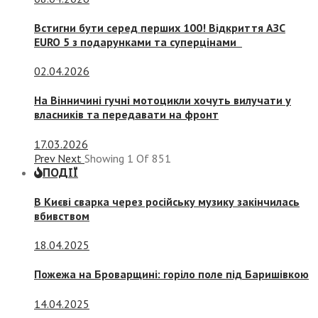
Встигни бути серед перших 100! Відкриття АЗС
EURO 5 з подарунками та суперцінами
02.04.2026
На Вінничині гучні мотоцикли хочуть вилучати у
власників та передавати на фронт
17.03.2026
Prev
Next
Showing
1
Of
851
ПОДІЇ
В Києві сварка через російську музику закінчилась
вбивством
18.04.2025
Пожежа на Броварщині: горіло поле під Баришівкою
14.04.2025