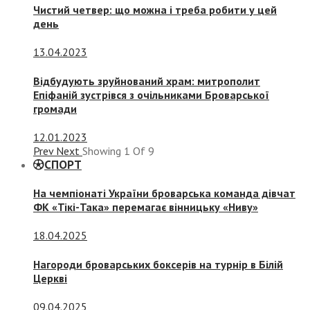
Чистий четвер: що можна і треба робити у цей
день
13.04.2023
Відбудують зруйнований храм: митрополит
Епіфаній зустрівся з очільниками Броварської
громади
12.01.2023
Prev
Next
Showing
1
Of
9
СПОРТ
На чемпіонаті України броварська команда дівчат
ФК «Тікі-Така» перемагає вінницьку «Ниву»
18.04.2025
Нагороди броварських боксерів на турнір в Білій
Церкві
09.04.2025