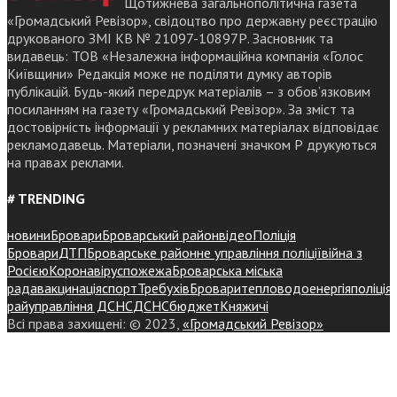
Щотижнева загальнополітична газета
«Громадський Ревізор», свідоцтво про державну реєстрацію
друкованого ЗМІ КВ № 21097-10897Р. Засновник та
видавець: ТОВ «Незалежна інформаційна компанія «Голос
Київщини» Редакція може не поділяти думку авторів
публікацій. Будь-який передрук матеріалів – з обов’язковим
посиланням на газету «Громадський Ревізор». За зміст та
достовірність інформації у рекламних матеріалах відповідає
рекламодавець. Матеріали, позначені значком Р друкуються
на правах реклами.
# TRENDING
новини
Бровари
Броварський район
відео
Поліція
Бровари
ДТП
Броварське районне управління поліції
війна з
Росією
Коронавірус
пожежа
Броварська міська
рада
вакцинація
спорт
Требухів
Броваритепловодоенергія
поліція
райуправління ДСНС
ДСНС
бюджет
Княжичі
Всі права захищені: © 2023,
«Громадський Ревізор»