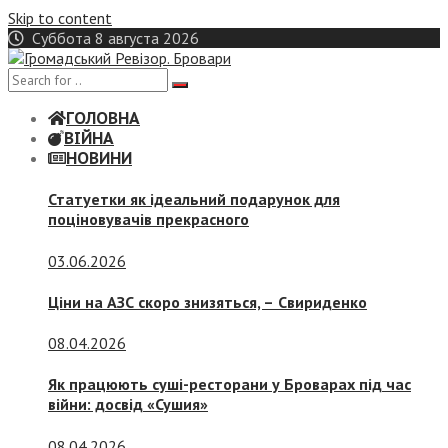
Skip to content
Суббота 8 августа 2026
ГОЛОВНА
ВІЙНА
НОВИНИ
Статуетки як ідеальний подарунок для
поціновувачів прекрасного
03.06.2026
Ціни на АЗС скоро знизяться, –
Свириденко
08.04.2026
Як працюють суші-ресторани у Броварах під час
війни: досвід «Сушия»
08.04.2026