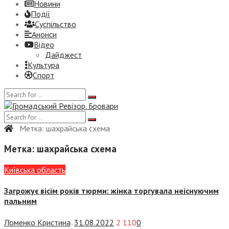
Новини
Події
Суспiльство
Анонси
Відео
Дайджест
Культура
Спорт
Метка:
шахрайська схема
Метка:
шахрайська схема
Київська область
Загрожує вісім років тюрми: жінка торгувала неіснуючим
пальним
Ломенко Кристина
31.08.2022
2 110
0
—