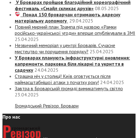
У Броварах пройшов благодійний хореографічний
фестиваль «Смайл скликає друзів»
08.05.2025
Понад 150 броварчан отримають адресну
матеріальну допомогу
29.04.2025
Повний мирний план Трампа під назвою «‎Рамки
російсько-української угоди» вперше опублікували в ЗМІ
25.04.2025
Незвичний меморіал у центрі Броварів. Сучасне
мистецтво чи порушення порядку?
25.04.2025
У Броварах планують інфраструктурні оновлення:
капремонти, парковка біля лікарні та укриття в
садочку
24.04.2025
Страшна ніч у столиці! Київ оговтується після
наймасштабнішої атаки з початку року!
24.04.2025
Завтра в Броварській громаді вимикатимуть світло
23.04.2025
Громадський Ревізор. Бровари
Про нас