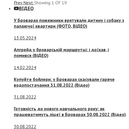
Prev
Next
Showing
1
Of
19
ВІДЕО
У Броварах пожежники врятували дитину і собаку з
палаючої квартири (ФОТО, ВІДЕО)
13.05.2024
Апгрейд у броварській маршрутці: і доїхав, і
помився (ВІДЕО)
14.02.2024
Купуйте бойлери: у Броварах скасували гаряче
водопостачання 31.08.2022 (Відео)
31.08.2022
Готовність до нового навчального року: як
працюватимуть ліцеї в Броварах 30.08.2022 (Відео)
30.08.2022