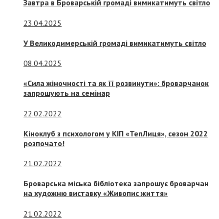
Завтра в Броварській громаді вимикатимуть світло
23.04.2025
У Великодимерській громаді вимикатимуть світло
08.04.2025
«Сила жіночності та як її розвинути»: броварчанок
запрошують на семінар
22.02.2022
Кіноклуб з психологом у КІП «ТепЛиця», сезон 2022
розпочато!
21.02.2022
Броварська міська бібліотека запрошує броварчан
на художню виставку «Живопис життя»
21.02.2022