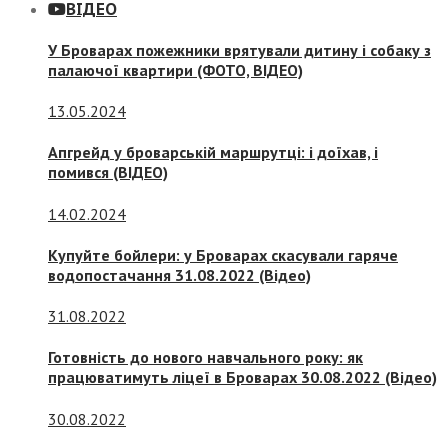
ВІДЕО
У Броварах пожежники врятували дитину і собаку з
палаючої квартири (ФОТО, ВІДЕО)
13.05.2024
Апгрейд у броварській маршрутці: і доїхав, і
помився (ВІДЕО)
14.02.2024
Купуйте бойлери: у Броварах скасували гаряче
водопостачання 31.08.2022 (Відео)
31.08.2022
Готовність до нового навчального року: як
працюватимуть ліцеї в Броварах 30.08.2022 (Відео)
30.08.2022