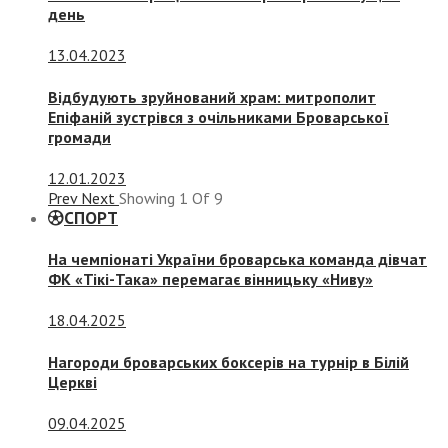
день
13.04.2023
Відбудують зруйнований храм: митрополит
Епіфаній зустрівся з очільниками Броварської
громади
12.01.2023
Prev
Next
Showing
1
Of
9
СПОРТ
На чемпіонаті України броварська команда дівчат
ФК «Тікі-Така» перемагає вінницьку «Ниву»
18.04.2025
Нагороди броварських боксерів на турнір в Білій
Церкві
09.04.2025