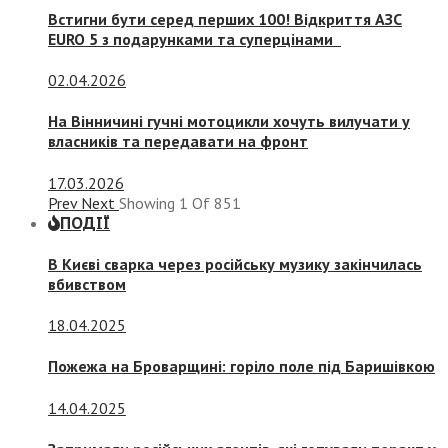
Встигни бути серед перших 100! Відкриття АЗС
EURO 5 з подарунками та суперцінами
02.04.2026
На Вінничині гучні мотоцикли хочуть вилучати у
власників та передавати на фронт
17.03.2026
Prev
Next
Showing
1
Of
851
ПОДІЇ
В Києві сварка через російську музику закінчилась
вбивством
18.04.2025
Пожежа на Броварщині: горіло поле під Баришівкою
14.04.2025