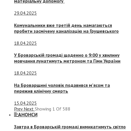
матеріальну допомогу
29.04.2025
Комунальники вже третій день намагаються
пробити засмічену каналізацію на Грушевського
18.04.2025
У Броварській громаді щоденно о 9:00 у хвилину
мовчання лунатимуть метроном та Гімн України
18.04.2025
На Броварщині чоловік подавився м’ясом та
пережив клінічну смерть
15.04.2025
Prev
Next
Showing
1
Of
588
АНОНСИ
Завтра в Броварській громаді вимикатимуть світло