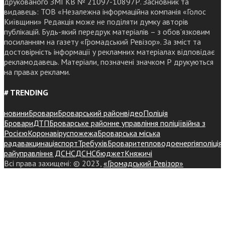
друкованого ЗМІ КВ № 21097-10897Р. Засновник та
видавець: ТОВ «Незалежна інформаційна компанія «Голос
Київщини» Редакція може не поділяти думку авторів
публікацій. Будь-який передрук матеріалів – з обов’язковим
посиланням на газету «Громадський Ревізор». За зміст та
достовірність інформації у рекламних матеріалах відповідає
рекламодавець. Матеріали, позначені значком Р друкуються
на правах реклами.
# TRENDING
новини
Бровари
Броварський район
відео
Поліція
Бровари
ДТП
Броварське районне управління поліції
війна з
Росією
Коронавірус
пожежа
Броварська міська
рада
вакцинація
спорт
Требухів
Броваритепловодоенергія
поліція
райуправління ДСНС
ДСНС
бюджет
Княжичі
Всі права захищені: © 2023,
«Громадський Ревізор»