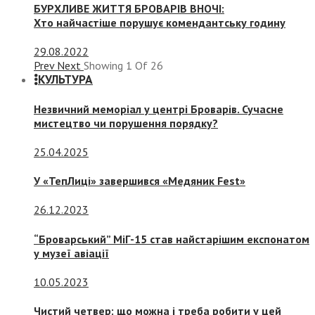
БУРХЛИВЕ ЖИТТЯ БРОВАРІВ ВНОЧІ:
Хто найчастіше порушує комендантську годину
29.08.2022
Prev
Next
Showing
1
Of
26
КУЛЬТУРА
Незвичний меморіал у центрі Броварів. Сучасне
мистецтво чи порушення порядку?
25.04.2025
У «ТепЛиці» завершився «Медяник Fest»
26.12.2023
“Броварський” МіГ-15 став найстарішим експонатом
у музеї авіації
10.05.2023
Чистий четвер: що можна і треба робити у цей