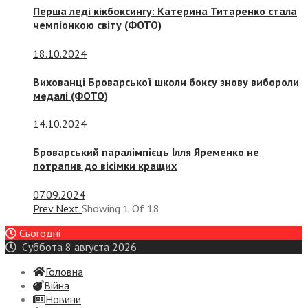
Перша леді кікбоксингу: Катерина Титаренко стала
чемпіонкою світу (ФОТО)
18.10.2024
Вихованці Броварської школи боксу знову вибороли
медалі (ФОТО)
14.10.2024
Броварський паралімпієць Ілля Яременко не
потрапив до вісімки кращих
07.09.2024
Prev
Next
Showing
1
Of
18
Сьогодні
Суббота 8 августа 2026
Головна
Війна
Новини