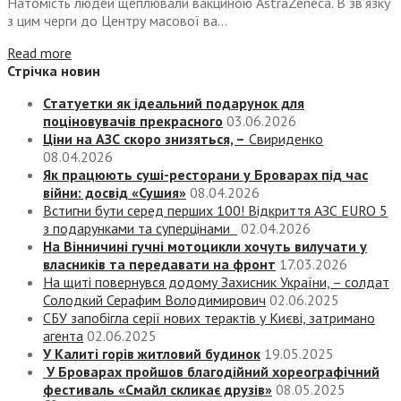
Натомість людей щеплювали вакциною AstraZeneca. В зв’язку
з цим черги до Центру масової ва...
Read more
Стрічка новин
Статуетки як ідеальний подарунок для
поціновувачів прекрасного
03.06.2026
Ціни на АЗС скоро знизяться, –
Свириденко
08.04.2026
Як працюють суші-ресторани у Броварах під час
війни: досвід «Сушия»
08.04.2026
Встигни бути серед перших 100! Відкриття АЗС EURO 5
з подарунками та суперцінами
02.04.2026
На Вінничині гучні мотоцикли хочуть вилучати у
власників та передавати на фронт
17.03.2026
На щиті повернувся додому Захисник України, – солдат
Солодкий Серафим Володимирович
02.06.2025
СБУ запобігла серії нових терактів у Києві, затримано
агента
02.06.2025
У Калиті горів житловий будинок
19.05.2025
У Броварах пройшов благодійний хореографічний
фестиваль «Смайл скликає друзів»
08.05.2025