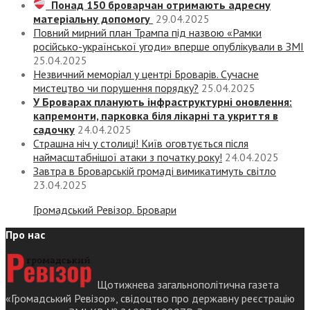
Понад 150 броварчан отримають адресну
матеріальну допомогу
29.04.2025
Повний мирний план Трампа під назвою «‎Рамки
російсько-української угоди» вперше опублікували в ЗМІ
25.04.2025
Незвичний меморіал у центрі Броварів. Сучасне
мистецтво чи порушення порядку?
25.04.2025
У Броварах планують інфраструктурні оновлення:
капремонти, парковка біля лікарні та укриття в
садочку
24.04.2025
Страшна ніч у столиці! Київ оговтується після
наймасштабнішої атаки з початку року!
24.04.2025
Завтра в Броварській громаді вимикатимуть світло
23.04.2025
Громадський Ревізор. Бровари
Про нас
Щотижнева загальнополітична газета
«Громадський Ревізор», свідоцтво про державну реєстрацію