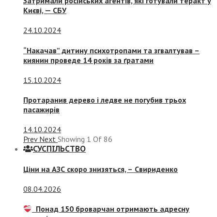
Затримали російських агентів, які готували теракт у
Києві, — СБУ
24.10.2024
“Накачав” дитину психотропами та згвалтував –
киянин проведе 14 років за ґратами
15.10.2024
Протаранив дерево і ледве не погубив трьох
пасажирів
14.10.2024
Prev
Next
Showing
1
Of
86
СУСПIЛЬСТВО
Ціни на АЗС скоро знизяться, –
Свириденко
08.04.2026
Понад 150 броварчан отримають адресну