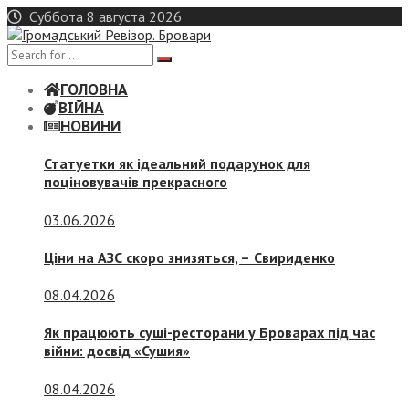
Skip
Суббота 8 августа 2026
to
content
ГОЛОВНА
ВІЙНА
НОВИНИ
Статуетки як ідеальний подарунок для
поціновувачів прекрасного
03.06.2026
Ціни на АЗС скоро знизяться, –
Свириденко
08.04.2026
Як працюють суші-ресторани у Броварах під час
війни: досвід «Сушия»
08.04.2026