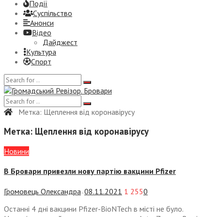
Події
Суспiльство
Анонси
Відео
Дайджест
Культура
Спорт
Метка:
Щеплення від коронавірусу
Метка:
Щеплення від коронавірусу
Новини
В Бровари привезли нову партію вакцини Pfizer
Громовець Олександра
08.11.2021
1 255
0
—
Останні 4 дні вакцини Pfizer-BioNTech в місті не було.