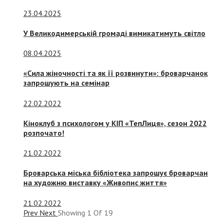
23.04.2025
У Великодимерській громаді вимикатимуть світло
08.04.2025
«Сила жіночності та як її розвинути»: броварчанок
запрошують на семінар
22.02.2022
Кіноклуб з психологом у КІП «ТепЛиця», сезон 2022
розпочато!
21.02.2022
Броварська міська бібліотека запрошує броварчан
на художню виставку «Живопис життя»
21.02.2022
Prev
Next
Showing
1
Of
19