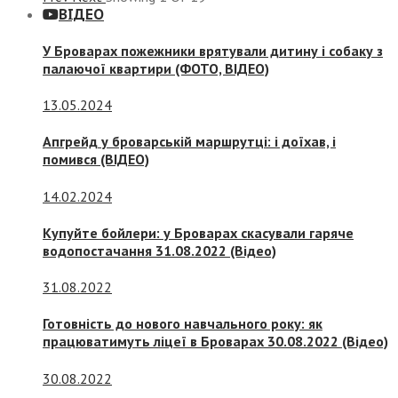
ВІДЕО
У Броварах пожежники врятували дитину і собаку з
палаючої квартири (ФОТО, ВІДЕО)
13.05.2024
Апгрейд у броварській маршрутці: і доїхав, і
помився (ВІДЕО)
14.02.2024
Купуйте бойлери: у Броварах скасували гаряче
водопостачання 31.08.2022 (Відео)
31.08.2022
Готовність до нового навчального року: як
працюватимуть ліцеї в Броварах 30.08.2022 (Відео)
30.08.2022