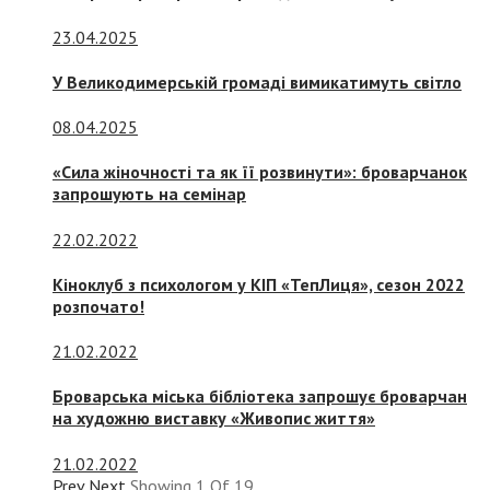
23.04.2025
У Великодимерській громаді вимикатимуть світло
08.04.2025
«Сила жіночності та як її розвинути»: броварчанок
запрошують на семінар
22.02.2022
Кіноклуб з психологом у КІП «ТепЛиця», сезон 2022
розпочато!
21.02.2022
Броварська міська бібліотека запрошує броварчан
на художню виставку «Живопис життя»
21.02.2022
Prev
Next
Showing
1
Of
19