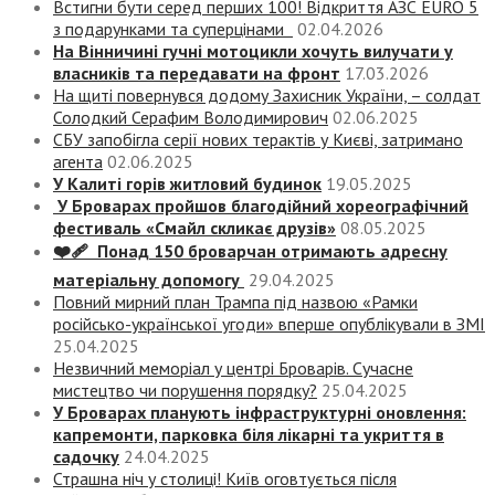
Встигни бути серед перших 100! Відкриття АЗС EURO 5
з подарунками та суперцінами
02.04.2026
На Вінничині гучні мотоцикли хочуть вилучати у
власників та передавати на фронт
17.03.2026
На щиті повернувся додому Захисник України, – солдат
Солодкий Серафим Володимирович
02.06.2025
СБУ запобігла серії нових терактів у Києві, затримано
агента
02.06.2025
У Калиті горів житловий будинок
19.05.2025
У Броварах пройшов благодійний хореографічний
фестиваль «Смайл скликає друзів»
08.05.2025
❤️‍🩹 Понад 150 броварчан отримають адресну
матеріальну допомогу
29.04.2025
Повний мирний план Трампа під назвою «‎Рамки
російсько-української угоди» вперше опублікували в ЗМІ
25.04.2025
Незвичний меморіал у центрі Броварів. Сучасне
мистецтво чи порушення порядку?
25.04.2025
У Броварах планують інфраструктурні оновлення:
капремонти, парковка біля лікарні та укриття в
садочку
24.04.2025
Страшна ніч у столиці! Київ оговтується після