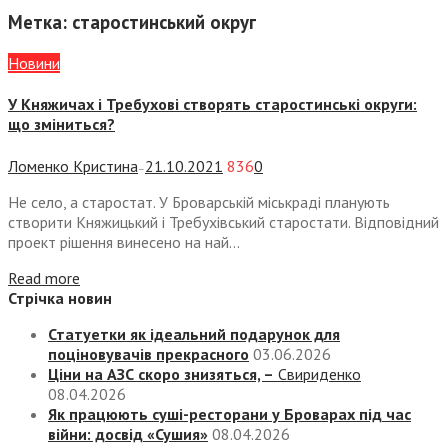
Метка:
старостинський округ
Новини
У Княжичах і Требухові створять старостинські округи:
що зміниться?
Ломенко Кристина
21.10.2021
836
0
—
Не село, а старостат. У Броварській міськраді планують
створити Княжицький і Требухівський старостати. Відповідний
проект рішення винесено на най...
Read more
Стрічка новин
Статуетки як ідеальний подарунок для
поціновувачів прекрасного
03.06.2026
Ціни на АЗС скоро знизяться, –
Свириденко
08.04.2026
Як працюють суші-ресторани у Броварах під час
війни: досвід «Сушия»
08.04.2026