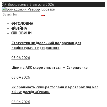
Skip
Воскресенье 9 августа 2026
to
content
ГОЛОВНА
ВІЙНА
НОВИНИ
Статуетки як ідеальний подарунок для
поціновувачів прекрасного
03.06.2026
Ціни на АЗС скоро знизяться, –
Свириденко
08.04.2026
Як працюють суші-ресторани у Броварах під час
війни: досвід «Сушия»
08.04.2026