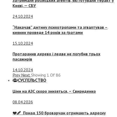
Затримали російських агентів, які готували теракт у
Києві, — СБУ
24.10.2024
“Накачав” дитину психотропами та згвалтував –
киянин проведе 14 років за ґратами
15.10.2024
Протаранив дерево і ледве не погубив трьох
пасажирів
14.10.2024
Prev
Next
Showing
1
Of
86
СУСПIЛЬСТВО
Ціни на АЗС скоро знизяться, –
Свириденко
08.04.2026
❤️‍🩹 Понад 150 броварчан отримають адресну