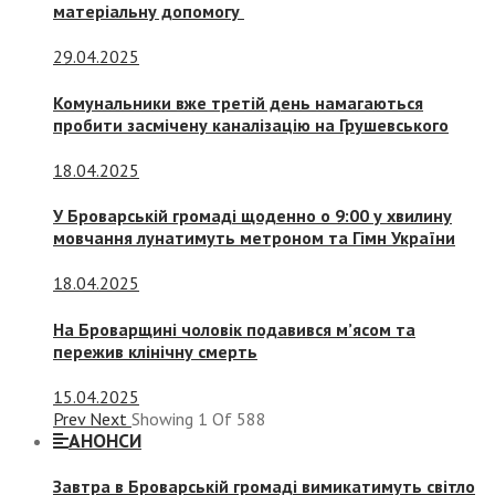
матеріальну допомогу
29.04.2025
Комунальники вже третій день намагаються
пробити засмічену каналізацію на Грушевського
18.04.2025
У Броварській громаді щоденно о 9:00 у хвилину
мовчання лунатимуть метроном та Гімн України
18.04.2025
На Броварщині чоловік подавився м’ясом та
пережив клінічну смерть
15.04.2025
Prev
Next
Showing
1
Of
588
АНОНСИ
Завтра в Броварській громаді вимикатимуть світло