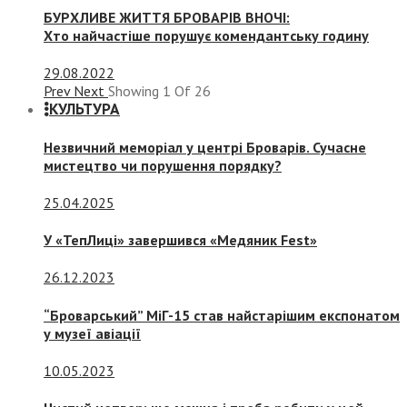
БУРХЛИВЕ ЖИТТЯ БРОВАРІВ ВНОЧІ:
Хто найчастіше порушує комендантську годину
29.08.2022
Prev
Next
Showing
1
Of
26
КУЛЬТУРА
Незвичний меморіал у центрі Броварів. Сучасне
мистецтво чи порушення порядку?
25.04.2025
У «ТепЛиці» завершився «Медяник Fest»
26.12.2023
“Броварський” МіГ-15 став найстарішим експонатом
у музеї авіації
10.05.2023