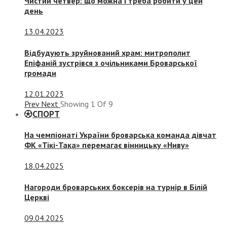
Чистий четвер: що можна і треба робити у цей
день
13.04.2023
Відбудують зруйнований храм: митрополит
Епіфаній зустрівся з очільниками Броварської
громади
12.01.2023
Prev
Next
Showing
1
Of
9
СПОРТ
На чемпіонаті України броварська команда дівчат
ФК «Тікі-Така» перемагає вінницьку «Ниву»
18.04.2025
Нагороди броварських боксерів на турнір в Білій
Церкві
09.04.2025