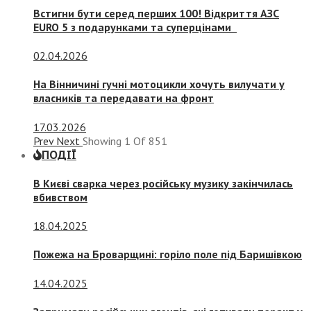
Встигни бути серед перших 100! Відкриття АЗС
EURO 5 з подарунками та суперцінами
02.04.2026
На Вінничині гучні мотоцикли хочуть вилучати у
власників та передавати на фронт
17.03.2026
Prev
Next
Showing
1
Of
851
ПОДІЇ
В Києві сварка через російську музику закінчилась
вбивством
18.04.2025
Пожежа на Броварщині: горіло поле під Баришівкою
14.04.2025