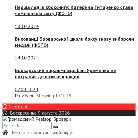
Перша леді кікбоксингу: Катерина Титаренко стала
чемпіонкою світу (ФОТО)
18.10.2024
Вихованці Броварської школи боксу знову вибороли
медалі (ФОТО)
14.10.2024
Броварський паралімпієць Ілля Яременко не
потрапив до вісімки кращих
07.09.2024
Prev
Next
Showing
1
Of
18
Сьогодні
Воскресенье 9 августа 2026
Метка:
старостинський округ