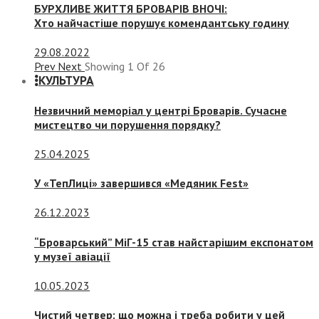
БУРХЛИВЕ ЖИТТЯ БРОВАРІВ ВНОЧІ:
Хто найчастіше порушує комендантську годину
29.08.2022
Prev
Next
Showing
1
Of
26
КУЛЬТУРА
Незвичний меморіал у центрі Броварів. Сучасне
мистецтво чи порушення порядку?
25.04.2025
У «ТепЛиці» завершився «Медяник Fest»
26.12.2023
“Броварський” МіГ-15 став найстарішим експонатом
у музеї авіації
10.05.2023
Чистий четвер: що можна і треба робити у цей