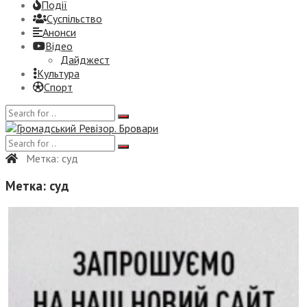
Події
Суспiльство
Анонси
Відео
Дайджест
Культура
Спорт
Метка:
суд
Метка:
суд