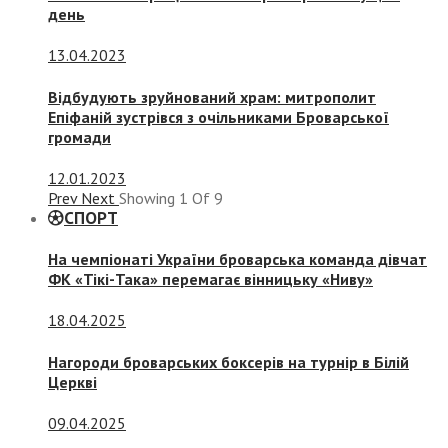
день
13.04.2023
Відбудують зруйнований храм: митрополит
Епіфаній зустрівся з очільниками Броварської
громади
12.01.2023
Prev
Next
Showing
1
Of
9
СПОРТ
На чемпіонаті України броварська команда дівчат
ФК «Тікі-Така» перемагає вінницьку «Ниву»
18.04.2025
Нагороди броварських боксерів на турнір в Білій
Церкві
09.04.2025