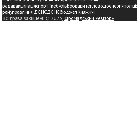
рада
вакцинація
спорт
Требухів
Броваритепловодоенергія
поліція
райуправління ДСНС
ДСНС
бюджет
Княжичі
Всі права захищені: © 2023,
«Громадський Ревізор»