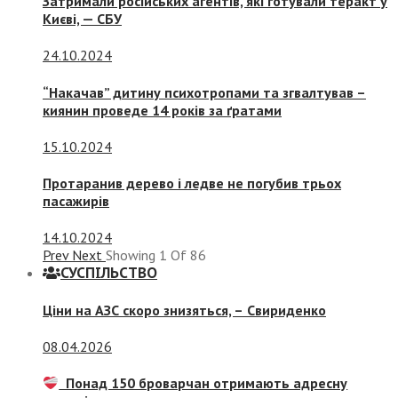
Затримали російських агентів, які готували теракт у
Києві, — СБУ
24.10.2024
“Накачав” дитину психотропами та згвалтував –
киянин проведе 14 років за ґратами
15.10.2024
Протаранив дерево і ледве не погубив трьох
пасажирів
14.10.2024
Prev
Next
Showing
1
Of
86
СУСПIЛЬСТВО
Ціни на АЗС скоро знизяться, –
Свириденко
08.04.2026
Понад 150 броварчан отримають адресну