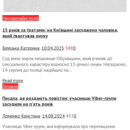
Надзвичайні події
15 років за ґратами: на Київщині засуджено чоловіка,
який ґвалтував онуку
Білецька Катерина
10.04.2025
588
0
—
Суд виніс вирок мешканцю Обухівщини, який вчиняв дії
сексуального характеру відносно 13-річної онуки. Нагадаємо,
14 серпня до поліції надійшло по...
Read more
Головне
Писала, де роздають повістки: учасницю Viber-групи
засудили на п’ять років
Ломенко Кристина
14.08.2024
432
0
—
Учасницю Viber-групи, яка інформувала про переміщення