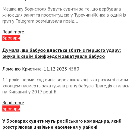
Мешканку Борисполя будуть судити за те, що вербувала
жінок для заняття проституцією у ТуреччиніЖінка в одній із
груп у Telegram розміщувала повід...
Read more
Бровари
Думала, що бабусю вдасться вбити з першого удару:
онука із своїм бойфредом закатували бабусю
Ломенко Кристина
11.12.2023
458
0
—
14 років тюрми: суд виніс вирок школярці, яка разом зі своїм
хлопцем насмерть закатувала рідну бабусю Трагедія сталась
на Київщині у 2017 році. Б...
Read more
Бровари
У Броварах судитимуть російського командира, який
розстрілював цивільне населення у районі