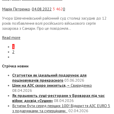
Марія Петренко
04.08.2022
3 462
0
—
Учора Шевченківський районний суд столиці засудив до 12
років позбавлення волі російського військового сергія
захарова з Самари. Про це повідомля...
Read more
1
2
Стрічка новин
Статуетки як ідеальний подарунок для
поціновувачів прекрасного
03.06.2026
Ціни на АЗС скоро знизяться, –
Свириденко
08.04.2026
Як працюють суші-ресторани у Броварах під час
війни: досвід «Сушия»
08.04.2026
Встигни бути серед перших 100! Відкриття АЗС EURO 5
з подарунками та суперцінами
02.04.2026