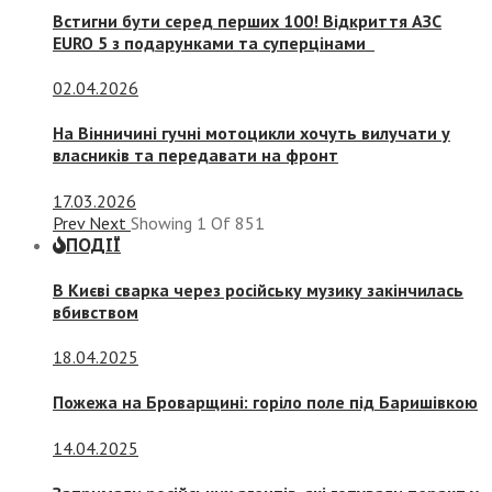
Встигни бути серед перших 100! Відкриття АЗС
EURO 5 з подарунками та суперцінами
02.04.2026
На Вінничині гучні мотоцикли хочуть вилучати у
власників та передавати на фронт
17.03.2026
Prev
Next
Showing
1
Of
851
ПОДІЇ
В Києві сварка через російську музику закінчилась
вбивством
18.04.2025
Пожежа на Броварщині: горіло поле під Баришівкою
14.04.2025