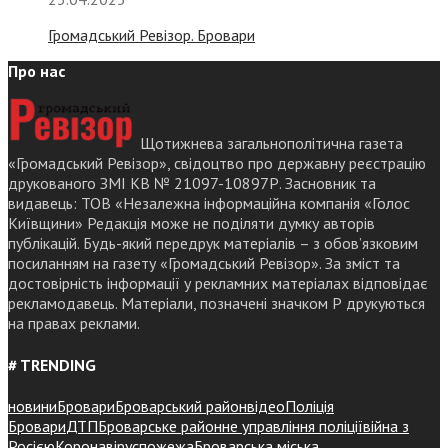
Громадський Ревізор. Бровари
Про нас
Щотижнева загальнополітична газета
«Громадський Ревізор», свідоцтво про державну реєстрацію
друкованого ЗМІ КВ № 21097-10897Р. Засновник та
видавець: ТОВ «Незалежна інформаційна компанія «Голос
Київщини» Редакція може не поділяти думку авторів
публікацій. Будь-який передрук матеріалів – з обов’язковим
посиланням на газету «Громадський Ревізор». За зміст та
достовірність інформації у рекламних матеріалах відповідає
рекламодавець. Матеріали, позначені значком Р друкуються
на правах реклами.
# TRENDING
новини
Бровари
Броварський район
відео
Поліція
Бровари
ДТП
Броварське районне управління поліції
війна з
Росією
Коронавірус
пожежа
Броварська міська