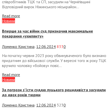
співробітників ТЦК та СП, засудили на Чернігівщині
Відповідний вирок Ніжинського міськрайон...
Read more
Новини
Вперше за час війни суд призначив максимальне
покарання «ухилянту»
Ломенко Кристина
12.06.2024
833
0
—
На початку червня 2023 року обвинуваченого було визнано
придатним до військової служби. У вересні того ж року ТЦК
вручило чоловіку «бойову» повіс...
Read more
Новини
За погрози зʼїсти суддю луцького рецидивіста засудили
до двох років тюрми
Ломенко Кристина
12.06.2024
323
0
—