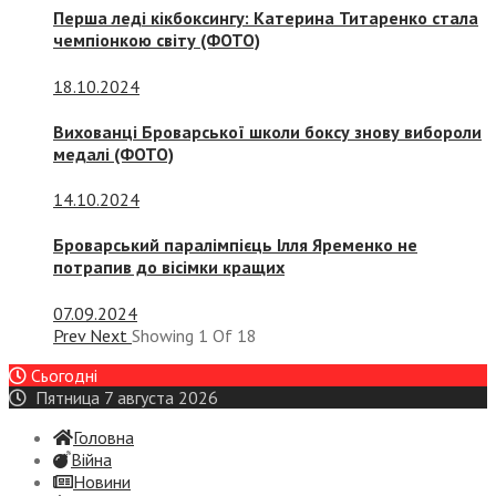
Перша леді кікбоксингу: Катерина Титаренко стала
чемпіонкою світу (ФОТО)
18.10.2024
Вихованці Броварської школи боксу знову вибороли
медалі (ФОТО)
14.10.2024
Броварський паралімпієць Ілля Яременко не
потрапив до вісімки кращих
07.09.2024
Prev
Next
Showing
1
Of
18
Сьогодні
Пятница 7 августа 2026
Головна
Війна
Новини