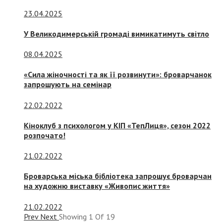
23.04.2025
У Великодимерській громаді вимикатимуть світло
08.04.2025
«Сила жіночності та як її розвинути»: броварчанок
запрошують на семінар
22.02.2022
Кіноклуб з психологом у КІП «ТепЛиця», сезон 2022
розпочато!
21.02.2022
Броварська міська бібліотека запрошує броварчан
на художню виставку «Живопис життя»
21.02.2022
Prev
Next
Showing
1
Of
19