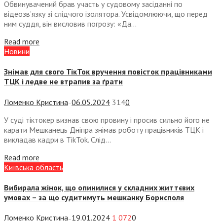
Обвинувачений брав участь у судовому засіданні по
відеозвʼязку зі слідчого ізолятора. Усвідомлюючи, що перед
ним суддя, він висловив погрозу: «Да...
Read more
Новини
Знімав для свого ТікТок вручення повісток працівниками
ТЦК і ледве не втрапив за ґрати
Ломенко Кристина
06.05.2024
314
0
—
У суді тіктокер визнав свою провину і просив сильно його не
карати Мешканець Дніпра знімав роботу працівників ТЦК і
викладав кадри в TikTok. Слід...
Read more
Київська область
Вибирала жінок, що опинилися у складних життєвих
умовах – за що судитимуть мешканку Борисполя
Ломенко Кристина
19.01.2024
1 072
0
—