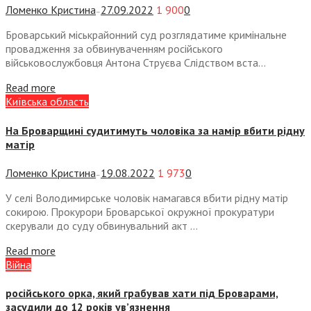
Ломенко Кристина
27.09.2022
1 900
0
—
Броварський міськрайонний суд розглядатиме кримінальне
провадження за обвинуваченням російського
військовослужбовця Антона Струєва Слідством вста...
Read more
Київська область
На Броварщині судитимуть чоловіка за намір вбити рідну
матір
Ломенко Кристина
19.08.2022
1 973
0
—
У селі Володимирське чоловік намагався вбити рідну матір
сокирою. Прокурори Броварської окружної прокуратури
скерували до суду обвинувальний акт ...
Read more
Війна
російського орка, який грабував хати під Броварами,
засудили до 12 років ув’язнення