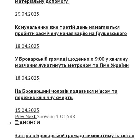
матеріальну допомогу
29.04.2025
Комунальники вже третій день намагаються
пробити засмічену каналізацію на Грушевського
18.04.2025
У Броварській громаді щоденно о 9:00 у хвилину
мовчання лунатимуть метроном та Гімн України
18.04.2025
На Броварщині чоловік подавився м’ясом та
пережив клінічну смерть
15.04.2025
Prev
Next
Showing
1
Of
588
АНОНСИ
Завтра в Броварській громаді вимикатимуть світло