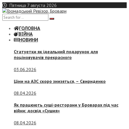
Skip
Пятница 7 августа 2026
to
content
ГОЛОВНА
ВІЙНА
НОВИНИ
Статуетки як ідеальний подарунок для
поціновувачів прекрасного
03.06.2026
Ціни на АЗС скоро знизяться, –
Свириденко
08.04.2026
Як працюють суші-ресторани у Броварах під час
війни: досвід «Сушия»
08.04.2026