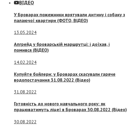
ВІДЕО
У Броварах пожежники врятували дитину і собаку з
палаючої квартири (ФОТО, ВІДЕО)
13.05.2024
Апгрейд у броварській маршрутці: і доїхав, і
помився (ВІДЕО)
14.02.2024
Купуйте бойлери: у Броварах скасували гаряче
водопостачання 31.08.2022 (Відео)
31.08.2022
Готовність до нового навчального року: як
працюватимуть ліцеї в Броварах 30.08.2022 (Відео)
30.08.2022