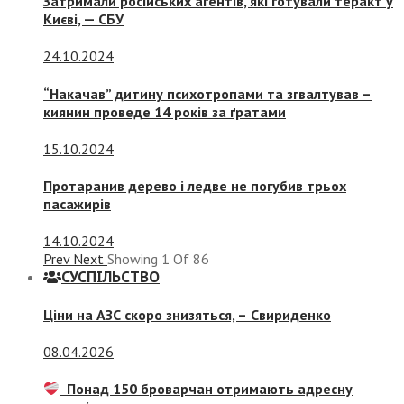
Затримали російських агентів, які готували теракт у
Києві, — СБУ
24.10.2024
“Накачав” дитину психотропами та згвалтував –
киянин проведе 14 років за ґратами
15.10.2024
Протаранив дерево і ледве не погубив трьох
пасажирів
14.10.2024
Prev
Next
Showing
1
Of
86
СУСПIЛЬСТВО
Ціни на АЗС скоро знизяться, –
Свириденко
08.04.2026
Понад 150 броварчан отримають адресну