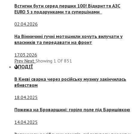
Встигни бути серед перших 100! Відкриття АЗС
EURO 5 з подарунками та суперцінами
02.04.2026
На Вінничині гучні мотоцикли хочуть вилучати у
власників та передавати на фронт
17.03.2026
Prev
Next
Showing
1
Of
851
ПОДІЇ
В Києві сварка через російську музику закінчилась
вбивством
18.04.2025
Пожежа на Броварщині: горіло поле під Баришівкою
14.04.2025