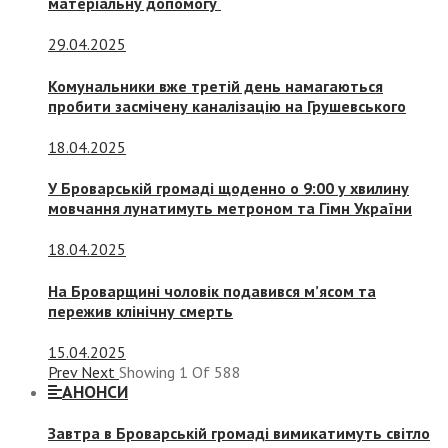
матеріальну допомогу
29.04.2025
Комунальники вже третій день намагаються
пробити засмічену каналізацію на Грушевського
18.04.2025
У Броварській громаді щоденно о 9:00 у хвилину
мовчання лунатимуть метроном та Гімн України
18.04.2025
На Броварщині чоловік подавився м’ясом та
пережив клінічну смерть
15.04.2025
Prev
Next
Showing
1
Of
588
АНОНСИ
Завтра в Броварській громаді вимикатимуть світло