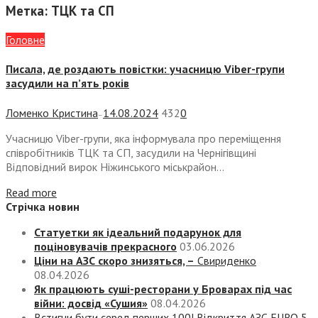
Метка:
ТЦК та СП
Головне
Писала, де роздають повістки: учасницю Viber-групи
засудили на п’ять років
Ломенко Кристина
14.08.2024
432
0
—
Учасницю Viber-групи, яка інформувала про переміщення
співробітників ТЦК та СП, засудили на Чернігівщині
Відповідний вирок Ніжинського міськрайон...
Read more
Стрічка новин
Статуетки як ідеальний подарунок для
поціновувачів прекрасного
03.06.2026
Ціни на АЗС скоро знизяться, –
Свириденко
08.04.2026
Як працюють суші-ресторани у Броварах під час
війни: досвід «Сушия»
08.04.2026
Встигни бути серед перших 100! Відкриття АЗС EURO 5