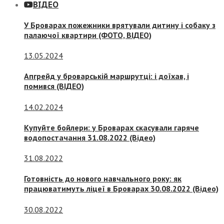
ВІДЕО
У Броварах пожежники врятували дитину і собаку з
палаючої квартири (ФОТО, ВІДЕО)
13.05.2024
Апгрейд у броварській маршрутці: і доїхав, і
помився (ВІДЕО)
14.02.2024
Купуйте бойлери: у Броварах скасували гаряче
водопостачання 31.08.2022 (Відео)
31.08.2022
Готовність до нового навчального року: як
працюватимуть ліцеї в Броварах 30.08.2022 (Відео)
30.08.2022