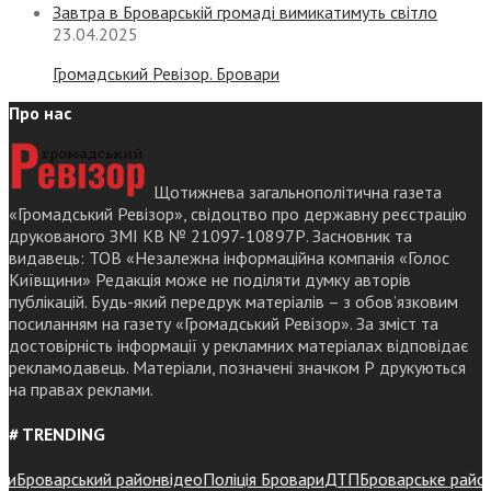
Завтра в Броварській громаді вимикатимуть світло
23.04.2025
Громадський Ревізор. Бровари
Про нас
Щотижнева загальнополітична газета
«Громадський Ревізор», свідоцтво про державну реєстрацію
друкованого ЗМІ КВ № 21097-10897Р. Засновник та
видавець: ТОВ «Незалежна інформаційна компанія «Голос
Київщини» Редакція може не поділяти думку авторів
публікацій. Будь-який передрук матеріалів – з обов’язковим
посиланням на газету «Громадський Ревізор». За зміст та
достовірність інформації у рекламних матеріалах відповідає
рекламодавець. Матеріали, позначені значком Р друкуються
на правах реклами.
# TRENDING
Броварський район
відео
Поліція Бровари
ДТП
Броварське районне 