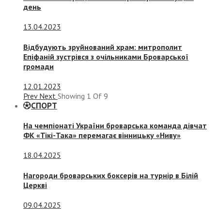
день
13.04.2023
Відбудують зруйнований храм: митрополит
Епіфаній зустрівся з очільниками Броварської
громади
12.01.2023
Prev
Next
Showing
1
Of
9
СПОРТ
На чемпіонаті України броварська команда дівчат
ФК «Тікі-Така» перемагає вінницьку «Ниву»
18.04.2025
Нагороди броварських боксерів на турнір в Білій
Церкві
09.04.2025