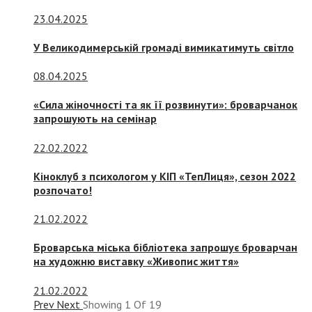
23.04.2025
У Великодимерській громаді вимикатимуть світло
08.04.2025
«Сила жіночності та як її розвинути»: броварчанок
запрошують на семінар
22.02.2022
Кіноклуб з психологом у КІП «ТепЛиця», сезон 2022
розпочато!
21.02.2022
Броварська міська бібліотека запрошує броварчан
на художню виставку «Живопис життя»
21.02.2022
Prev
Next
Showing
1
Of
19