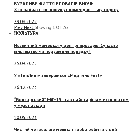
БУРХЛИВЕ ЖИТТЯ БРОВАРІВ ВНОЧІ:
Хто найчастіше порушує комендантську годину
29.08.2022
Prev
Next
Showing
1
Of
26
КУЛЬТУРА
Незвичний меморіал у центрі Броварів. Сучасне
мистецтво чи порушення порядку?
25.04.2025
У «ТепЛиці» завершився «Медяник Fest»
26.12.2023
“Броварський” МіГ-15 став найстарішим експонатом
у музеї авіації
10.05.2023
Чистий четвер: що можна і треба робити у цей