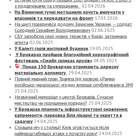
з подарунками та суперцінами
02.04.2026
На Вінничині гучні мотоцикли хочуть вилучати у
власників та передавати на фронт
17.03.2026
На щиті повернувся додому Захисник України, – солдат
Солодкий Серафим Володимирович
02.06.2025
СБУ запобігла серії нових терактів у Києві, затримано
агента
02.06.2025
У Калиті горів житловий будинок
19.05.2025
У Броварах пройшов благодійний хореографічний
фестиваль «Смайл скликає друзів»
08.05.2025
Понад 150 броварчан отримають адресну
матеріальну допомогу
29.04.2025
Повний мирний план Трампа під назвою «‎Рамки
російсько-української угоди» вперше опублікували в ЗМІ
25.04.2025
Незвичний меморіал у центрі Броварів. Сучасне
мистецтво чи порушення порядку?
25.04.2025
У Броварах планують інфраструктурні оновлення:
капремонти, парковка біля лікарні та укриття в
садочку
24.04.2025
Страшна ніч у столиці! Київ оговтується після
наймасштабнішої атаки з початку року!
24.04.2025