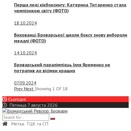
Перша леді кікбоксингу: Катерина Титаренко стала
чемпіонкою світу (ФОТО)
18.10.2024
Вихованці Броварської школи боксу знову вибороли
медалі (ФОТО)
14.10.2024
Броварський паралімпієць Ілля Яременко не
потрапив до вісімки кращих
07.09.2024
Prev
Next
Showing
1
Of
18
Сьогодні
Пятница 7 августа 2026
Метка:
ТЦК та СП