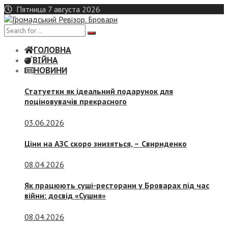
Skip
Пятница 7 августа 2026
to
content
ГОЛОВНА
ВІЙНА
НОВИНИ
Статуетки як ідеальний подарунок для
поціновувачів прекрасного
03.06.2026
Ціни на АЗС скоро знизяться, –
Свириденко
08.04.2026
Як працюють суші-ресторани у Броварах під час
війни: досвід «Сушия»
08.04.2026