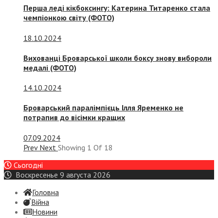
Перша леді кікбоксингу: Катерина Титаренко стала
чемпіонкою світу (ФОТО)
18.10.2024
Вихованці Броварської школи боксу знову вибороли
медалі (ФОТО)
14.10.2024
Броварський паралімпієць Ілля Яременко не
потрапив до вісімки кращих
07.09.2024
Prev
Next
Showing
1
Of
18
Сьогодні
Воскресенье 9 августа 2026
Головна
Війна
Новини