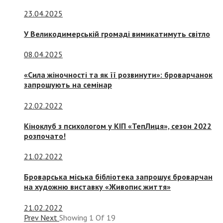
23.04.2025
У Великодимерській громаді вимикатимуть світло
08.04.2025
«Сила жіночності та як її розвинути»: броварчанок
запрошують на семінар
22.02.2022
Кіноклуб з психологом у КІП «ТепЛиця», сезон 2022
розпочато!
21.02.2022
Броварська міська бібліотека запрошує броварчан
на художню виставку «Живопис життя»
21.02.2022
Prev
Next
Showing
1
Of
19