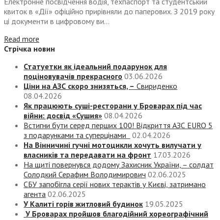
Електронне посвідчення водія, техпаспорт та студентський
квиток в «Дії» офіційно прирівняли до паперових. З 2019 року
ці документи в цифровому ви...
Read more
Стрічка новин
Статуетки як ідеальний подарунок для
поціновувачів прекрасного
03.06.2026
Ціни на АЗС скоро знизяться, –
Свириденко
08.04.2026
Як працюють суші-ресторани у Броварах під час
війни: досвід «Сушия»
08.04.2026
Встигни бути серед перших 100! Відкриття АЗС EURO 5
з подарунками та суперцінами
02.04.2026
На Вінничині гучні мотоцикли хочуть вилучати у
власників та передавати на фронт
17.03.2026
На щиті повернувся додому Захисник України, – солдат
Солодкий Серафим Володимирович
02.06.2025
СБУ запобігла серії нових терактів у Києві, затримано
агента
02.06.2025
У Калиті горів житловий будинок
19.05.2025
У Броварах пройшов благодійний хореографічний