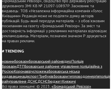
«Громадський Ревізор», свідоцтво про державну реєстрацію
друкованого ЗМІ КВ № 21097-10897Р. Засновник та
видавець: ТОВ «Незалежна інформаційна компанія «Голос
Київщини» Редакція може не поділяти думку авторів
публікацій. Будь-який передрук матеріалів – з обов’язковим
посиланням на газету «Громадський Ревізор». За зміст та
достовірність інформації у рекламних матеріалах відповідає
рекламодавець. Матеріали, позначені значком Р друкуються
на правах реклами.
# TRENDING
новини
Бровари
Броварський район
відео
Поліція
Бровари
ДТП
Броварське районне управління поліції
війна з
Росією
Коронавірус
пожежа
Броварська міська
рада
вакцинація
спорт
Требухів
Броваритепловодоенергія
поліція
райуправління ДСНС
ДСНС
бюджет
Княжичі
Всі права захищені: © 2023,
«Громадський Ревізор»