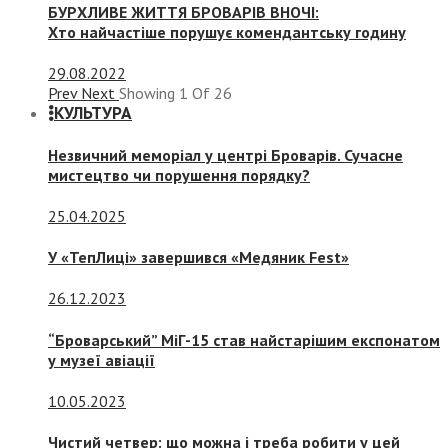
БУРХЛИВЕ ЖИТТЯ БРОВАРІВ ВНОЧІ:
Хто найчастіше порушує комендантську годину
29.08.2022
Prev
Next
Showing
1
Of
26
КУЛЬТУРА
Незвичний меморіал у центрі Броварів. Сучасне
мистецтво чи порушення порядку?
25.04.2025
У «ТепЛиці» завершився «Медяник Fest»
26.12.2023
“Броварський” МіГ-15 став найстарішим експонатом
у музеї авіації
10.05.2023
Чистий четвер: що можна і треба робити у цей