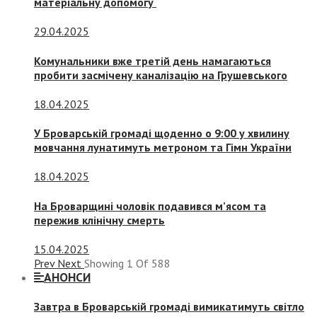
матеріальну допомогу
29.04.2025
Комунальники вже третій день намагаються
пробити засмічену каналізацію на Грушевського
18.04.2025
У Броварській громаді щоденно о 9:00 у хвилину
мовчання лунатимуть метроном та Гімн України
18.04.2025
На Броварщині чоловік подавився м’ясом та
пережив клінічну смерть
15.04.2025
Prev
Next
Showing
1
Of
588
АНОНСИ
Завтра в Броварській громаді вимикатимуть світло