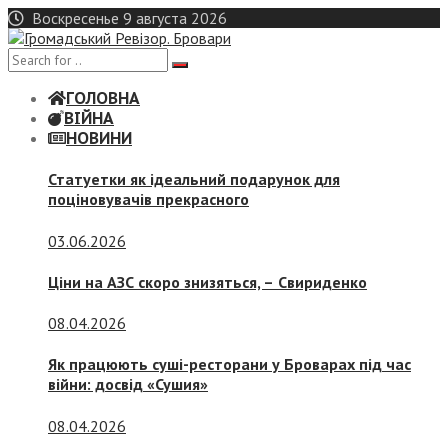
Skip
Воскресенье 9 августа 2026
to
content
ГОЛОВНА
ВІЙНА
НОВИНИ
Статуетки як ідеальний подарунок для
поціновувачів прекрасного
03.06.2026
Ціни на АЗС скоро знизяться, –
Свириденко
08.04.2026
Як працюють суші-ресторани у Броварах під час
війни: досвід «Сушия»
08.04.2026