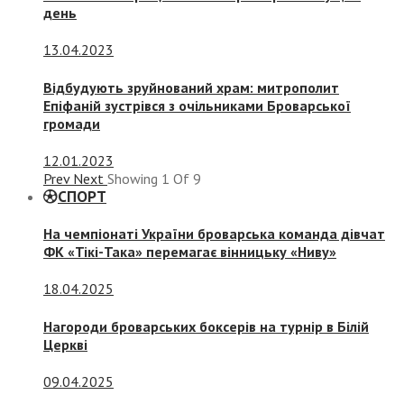
день
13.04.2023
Відбудують зруйнований храм: митрополит
Епіфаній зустрівся з очільниками Броварської
громади
12.01.2023
Prev
Next
Showing
1
Of
9
СПОРТ
На чемпіонаті України броварська команда дівчат
ФК «Тікі-Така» перемагає вінницьку «Ниву»
18.04.2025
Нагороди броварських боксерів на турнір в Білій
Церкві
09.04.2025