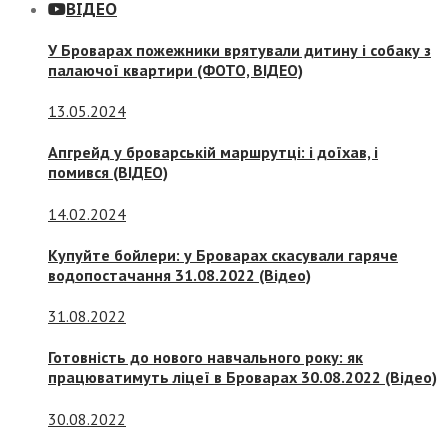
ВІДЕО
У Броварах пожежники врятували дитину і собаку з
палаючої квартири (ФОТО, ВІДЕО)
13.05.2024
Апгрейд у броварській маршрутці: і доїхав, і
помився (ВІДЕО)
14.02.2024
Купуйте бойлери: у Броварах скасували гаряче
водопостачання 31.08.2022 (Відео)
31.08.2022
Готовність до нового навчального року: як
працюватимуть ліцеї в Броварах 30.08.2022 (Відео)
30.08.2022