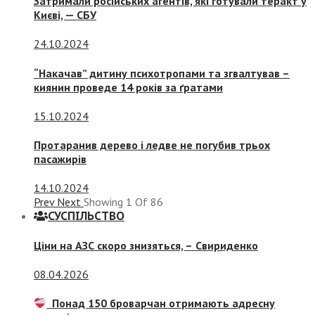
Затримали російських агентів, які готували теракт у
Києві, — СБУ
24.10.2024
“Накачав” дитину психотропами та згвалтував –
киянин проведе 14 років за ґратами
15.10.2024
Протаранив дерево і ледве не погубив трьох
пасажирів
14.10.2024
Prev
Next
Showing
1
Of
86
СУСПIЛЬСТВО
Ціни на АЗС скоро знизяться, –
Свириденко
08.04.2026
Понад 150 броварчан отримають адресну