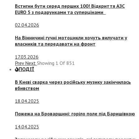
Встигни бути серед перших 100! Відкриття АЗС
EURO 5 з подарунками та суперцінами
02.04.2026
На Вінничині гучні мотоцикли хочуть вилучати у
власників та передавати на фронт
17.03.2026
Prev
Next
Showing
1
Of
851
ПОДІЇ
В Києві сварка через російську музику закінчилась
вбивством
18.04.2025
Пожежа на Броварщині: горіло поле під Баришівкою
14.04.2025