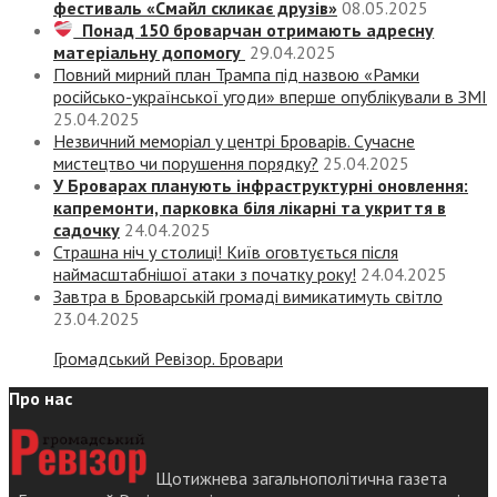
фестиваль «Смайл скликає друзів»
08.05.2025
Понад 150 броварчан отримають адресну
матеріальну допомогу
29.04.2025
Повний мирний план Трампа під назвою «‎Рамки
російсько-української угоди» вперше опублікували в ЗМІ
25.04.2025
Незвичний меморіал у центрі Броварів. Сучасне
мистецтво чи порушення порядку?
25.04.2025
У Броварах планують інфраструктурні оновлення:
капремонти, парковка біля лікарні та укриття в
садочку
24.04.2025
Страшна ніч у столиці! Київ оговтується після
наймасштабнішої атаки з початку року!
24.04.2025
Завтра в Броварській громаді вимикатимуть світло
23.04.2025
Громадський Ревізор. Бровари
Про нас
Щотижнева загальнополітична газета