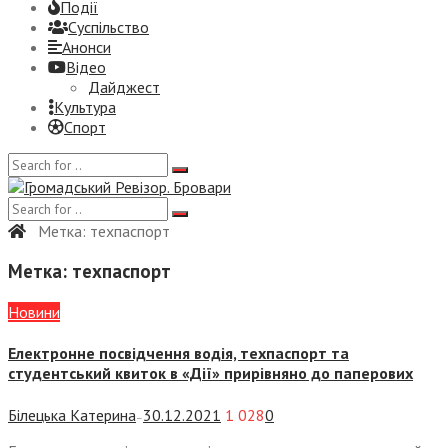
Події
Суспiльство
Анонси
Відео
Дайджест
Культура
Спорт
Метка:
техпаспорт
Метка:
техпаспорт
Новини
Електронне посвідчення водія, техпаспорт та
студентський квиток в «Дії» прирівняно до паперових
Білецька Катерина
30.12.2021
1 028
0
—