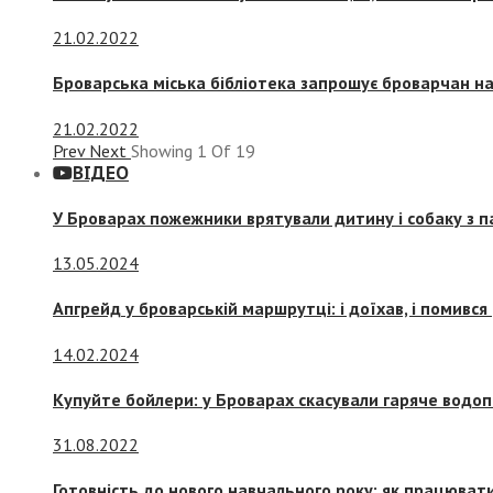
21.02.2022
Броварська міська бібліотека запрошує броварчан 
21.02.2022
Prev
Next
Showing
1
Of
19
ВІДЕО
У Броварах пожежники врятували дитину і собаку з 
13.05.2024
Апгрейд у броварській маршрутці: і доїхав, і помився
14.02.2024
Купуйте бойлери: у Броварах скасували гаряче водоп
31.08.2022
Готовність до нового навчального року: як працювати