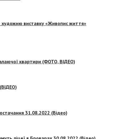
на художню виставку «Живопис життя»
палаючої квартири (ФОТО, ВІДЕО)
 (ВІДЕО)
остачання 31.08.2022 (Відео)
муть ліцеї в Броварах 30.08.2022 (Відео)