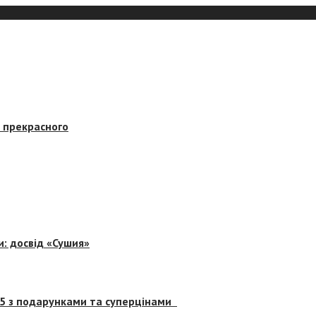
в прекрасного
и: досвід «Сушия»
 5 з подарунками та суперцінами