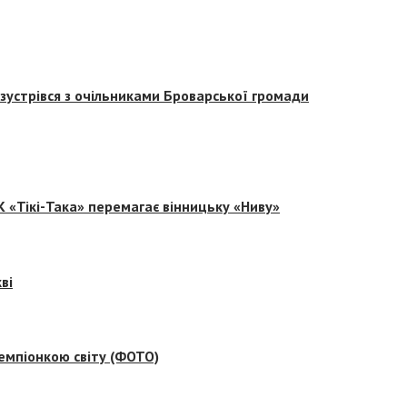
зустрівся з очільниками Броварської громади
 «Тікі-Така» перемагає вінницьку «Ниву»
ві
емпіонкою світу (ФОТО)