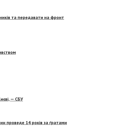
сників та передавати на фронт
бивством
иєві, — СБУ
ин проведе 14 років за ґратами