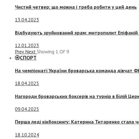
Чистий четвер: що можна і треба робити у цей день
13.04.2023
Відбудують зруйнований храм: митрополит Епіфаній 
12.01.2023
Prev
Next
Showing
1
Of
9
СПОРТ
На чемпіонаті України броварська команда дівчат ФК
18.04.2025
Нагороди броварських боксерів на турнір в Білій Церк
09.04.2025
Перша леді кікбоксингу: Катерина Титаренко стала ч
18.10.2024