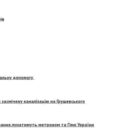
ів
альну допомогу
засмічену каналізацію на Грушевського
вчання лунатимуть метроном та Гімн України