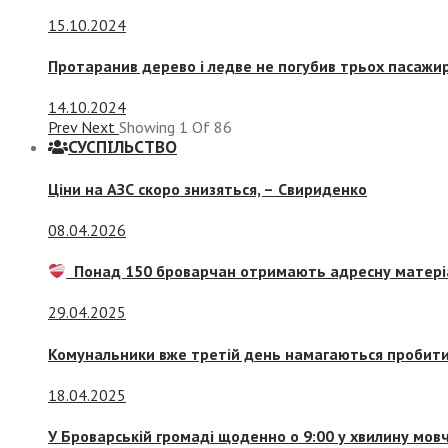
15.10.2024
Протаранив дерево і ледве не погубив трьох пасажир
14.10.2024
Prev
Next
Showing
1
Of
86
СУСПIЛЬСТВО
Ціни на АЗС скоро знизяться, –
Свириденко
08.04.2026
Понад 150 броварчан отримають адресну матері
29.04.2025
Комунальники вже третій день намагаються пробити 
18.04.2025
У Броварській громаді щоденно о 9:00 у хвилину мо