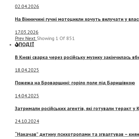
02.04.2026
На Вінничині гучні мотоцикли хочуть вилучати у вла
17.03.2026
Prev
Next
Showing
1
Of
851
ПОДІЇ
В Києві сварка через російську музику закінчилась в
18.04.2025
Пожежа на Броварщині: горіло поле під Баришівкою
14.04.2025
Затримали російських агентів, які готували теракт у К
24.10.2024
“Накачав” дитину психотропами та згвалтував – киян