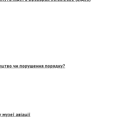
тецтво чи порушення порядку?
 музеї авіації