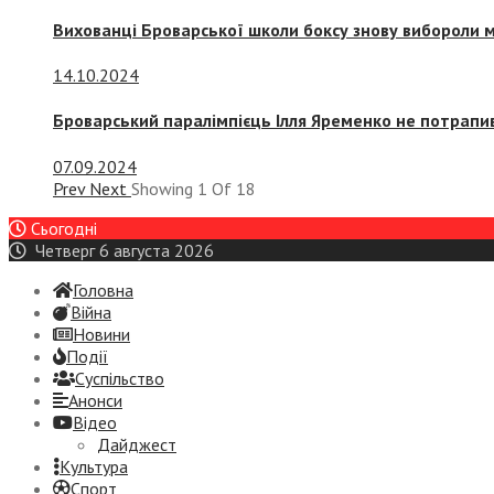
Вихованці Броварської школи боксу знову вибороли 
14.10.2024
Броварський паралімпієць Ілля Яременко не потрапив
07.09.2024
Prev
Next
Showing
1
Of
18
Сьогодні
Четверг 6 августа 2026
Головна
Війна
Новини
Події
Суспiльство
Анонси
Відео
Дайджест
Культура
Спорт