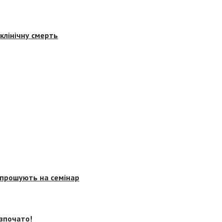
клінічну смерть
запрошують на семінар
озпочато!