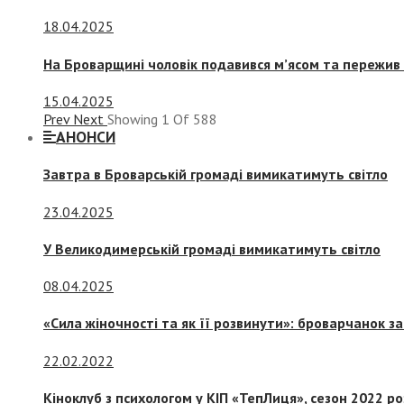
18.04.2025
На Броварщині чоловік подавився м’ясом та пережив 
15.04.2025
Prev
Next
Showing
1
Of
588
АНОНСИ
Завтра в Броварській громаді вимикатимуть світло
23.04.2025
У Великодимерській громаді вимикатимуть світло
08.04.2025
«Сила жіночності та як її розвинути»: броварчанок 
22.02.2022
Кіноклуб з психологом у КІП «ТепЛиця», сезон 2022 р