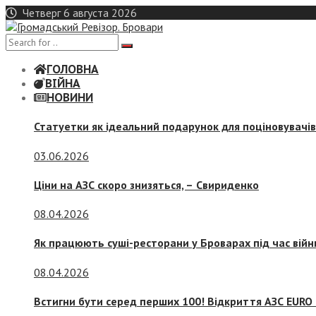
Skip
Четверг 6 августа 2026
to
content
ГОЛОВНА
ВІЙНА
НОВИНИ
Статуетки як ідеальний подарунок для поціновувачі
03.06.2026
Ціни на АЗС скоро знизяться, –
Свириденко
08.04.2026
Як працюють суші-ресторани у Броварах під час війн
08.04.2026
Встигни бути серед перших 100! Відкриття АЗС EURO