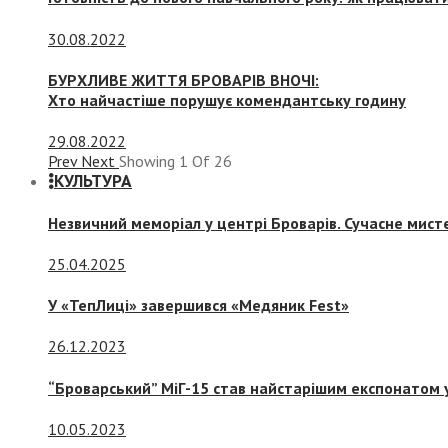
30.08.2022
БУРХЛИВЕ ЖИТТЯ БРОВАРІВ ВНОЧІ:
Хто найчастіше порушує комендантську годину
29.08.2022
Prev
Next
Showing
1
Of
26
КУЛЬТУРА
Незвичний меморіал у центрі Броварів. Сучасне мис
25.04.2025
У «ТепЛиці» завершився «Медяник Fest»
26.12.2023
“Броварський” МіГ-15 став найстарішим експонатом у
10.05.2023