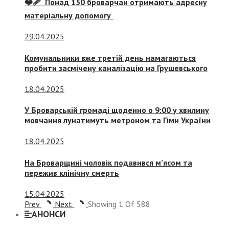
❤️‍🩹 Понад 150 броварчан отримають адресну
матеріальну допомогу
29.04.2025
Комунальники вже третій день намагаються
пробити засмічену каналізацію на Грушевського
18.04.2025
У Броварській громаді щоденно о 9:00 у хвилину
мовчання лунатимуть метроном та Гімн України
18.04.2025
На Броварщині чоловік подавився м’ясом та
пережив клінічну смерть
15.04.2025
Prev
Next
Showing
1
Of
588
АНОНСИ