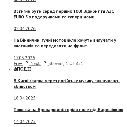
Встигни бути серед перших 100! Відкриття АЗС
EURO 5 з подарунками та суперцінами
02.04.2026
На Вінничині гучні мотоцикли хочуть вилучати у
власників та передавати на фронт
17.03.2026
Prev
Next
Showing
1
Of
851
ПОДІЇ
В Києві сварка через російську музику закінчилась
вбивством
18.04.2025
Пожежа на Броварщині: горіло поле під Баришівкою
14.04.2025