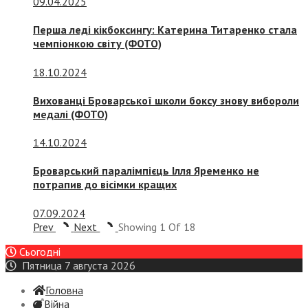
09.04.2025
Перша леді кікбоксингу: Катерина Титаренко стала
чемпіонкою світу (ФОТО)
18.10.2024
Вихованці Броварської школи боксу знову вибороли
медалі (ФОТО)
14.10.2024
Броварський паралімпієць Ілля Яременко не
потрапив до вісімки кращих
07.09.2024
Prev
Next
Showing
1
Of
18
Сьогодні
Пятница 7 августа 2026
Головна
Війна