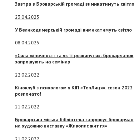
Завтра в Броварській громаді вимикатимуть світло
23.04.2025
У Великодимерській громаді вимикатимуть світло
08.04.2025
«Сила жіночності та як її розвинути»: броварчанок
запрошують на семінар
22.02.2022
Кіноклуб з психологом у КІП «ТепЛиця», сезон 2022
розпочато!
21.02.2022
Броварська міська бібліотека запрошує броварчан
на художню виставку «Живопис життя»
21.02.2022