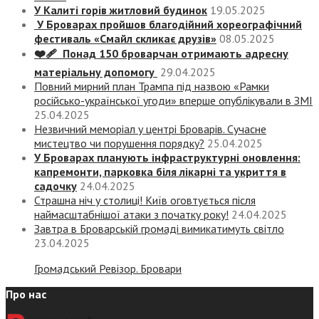
У Калиті горів житловий будинок
19.05.2025
У Броварах пройшов благодійний хореографічний
фестиваль «Смайл скликає друзів»
08.05.2025
❤️‍🩹 Понад 150 броварчан отримають адресну
матеріальну допомогу
29.04.2025
Повний мирний план Трампа під назвою «‎Рамки
російсько-української угоди» вперше опублікували в ЗМІ
25.04.2025
Незвичний меморіал у центрі Броварів. Сучасне
мистецтво чи порушення порядку?
25.04.2025
У Броварах планують інфраструктурні оновлення:
капремонти, парковка біля лікарні та укриття в
садочку
24.04.2025
Страшна ніч у столиці! Київ оговтується після
наймасштабнішої атаки з початку року!
24.04.2025
Завтра в Броварській громаді вимикатимуть світло
23.04.2025
Громадський Ревізор. Бровари
Про нас