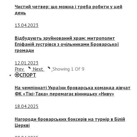
Чистий четвер: що можна і треба робити у цей
день
13.04.2023
Відбудують зруйнований храм: митрополит
Епіфаній зустрівся з очільниками Броварської
громади
12.01.2023
Prev
Next
Showing
1
Of
9
СПОРТ
На чемпіонаті України броварська команда дівчат
ФК «Тікі-Така» перемагає вінницьку «Ниву»
18.04.2025
Нагороди броварських боксерів на турнір в Білій
Церкві