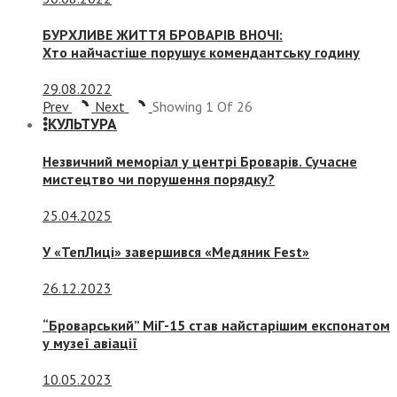
БУРХЛИВЕ ЖИТТЯ БРОВАРІВ ВНОЧІ:
Хто найчастіше порушує комендантську годину
29.08.2022
Prev
Next
Showing
1
Of
26
КУЛЬТУРА
Незвичний меморіал у центрі Броварів. Сучасне
мистецтво чи порушення порядку?
25.04.2025
У «ТепЛиці» завершився «Медяник Fest»
26.12.2023
“Броварський” МіГ-15 став найстарішим експонатом
у музеї авіації
10.05.2023