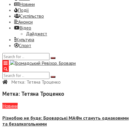
Новини
Події
Суспiльство
Анонси
Відео
Дайджест
Культура
Спорт
Метка:
Тетяна Троценко
Метка:
Тетяна Троценко
Новини
Різнобою не буде: Броварські МАФи стануть однаковими
та безалкогольними