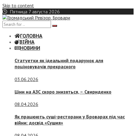
Skip to content
Пятница 7 августа 2026
ГОЛОВНА
ВІЙНА
НОВИНИ
Статуетки як ідеальний подарунок для
поціновувачів прекрасного
03.06.2026
Ціни на АЗС скоро знизяться, –
Свириденко
08.04.2026
Як працюють суші-ресторани у Броварах під час
війни: досвід «Сушия»
08.04.2026