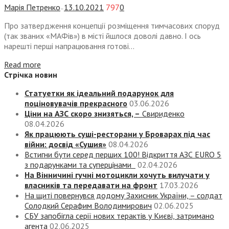
Марія Петренко
13.10.2021
797
0
—
Про затвердження концепції розміщення тимчасових споруд
(так званих «МАФів») в місті йшлося доволі давно. І ось
нарешті перші напрацювання готові...
Read more
Стрічка новин
Статуетки як ідеальний подарунок для
поціновувачів прекрасного
03.06.2026
Ціни на АЗС скоро знизяться, –
Свириденко
08.04.2026
Як працюють суші-ресторани у Броварах під час
війни: досвід «Сушия»
08.04.2026
Встигни бути серед перших 100! Відкриття АЗС EURO 5
з подарунками та суперцінами
02.04.2026
На Вінничині гучні мотоцикли хочуть вилучати у
власників та передавати на фронт
17.03.2026
На щиті повернувся додому Захисник України, – солдат
Солодкий Серафим Володимирович
02.06.2025
СБУ запобігла серії нових терактів у Києві, затримано
агента
02.06.2025