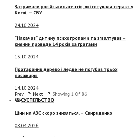
Затримали російських агентів, які готували теракт у
Києві, — СБУ
24.10.2024
“Накачав” дитину психотропами та згвалтував –
киянин проведе 14 років за ґратами
15.10.2024
Протаранив дерево і ледве не погубив трьох
пасажирів
14.10.2024
Prev
Next
Showing
1
Of
86
СУСПIЛЬСТВО
Ціни на АЗС скоро знизяться, –
Свириденко
08.04.2026