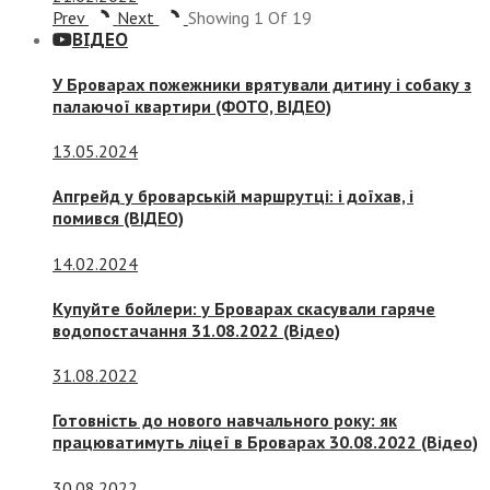
Prev
Next
Showing
1
Of
19
ВІДЕО
У Броварах пожежники врятували дитину і собаку з
палаючої квартири (ФОТО, ВІДЕО)
13.05.2024
Апгрейд у броварській маршрутці: і доїхав, і
помився (ВІДЕО)
14.02.2024
Купуйте бойлери: у Броварах скасували гаряче
водопостачання 31.08.2022 (Відео)
31.08.2022
Готовність до нового навчального року: як
працюватимуть ліцеї в Броварах 30.08.2022 (Відео)
30.08.2022