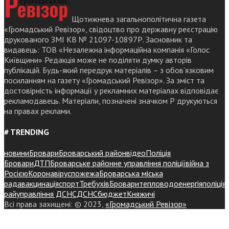
Щотижнева загальнополітична газета
«Громадський Ревізор», свідоцтво про державну реєстрацію
друкованого ЗМІ КВ № 21097-10897Р. Засновник та
видавець: ТОВ «Незалежна інформаційна компанія «Голос
Київщини» Редакція може не поділяти думку авторів
публікацій. Будь-який передрук матеріалів – з обов’язковим
посиланням на газету «Громадський Ревізор». За зміст та
достовірність інформації у рекламних матеріалах відповідає
рекламодавець. Матеріали, позначені значком Р друкуються
на правах реклами.
# TRENDING
новини
Бровари
Броварський район
відео
Поліція
Бровари
ДТП
Броварське районне управління поліції
війна з
Росією
Коронавірус
пожежа
Броварська міська
рада
вакцинація
спорт
Требухів
Броваритепловодоенергія
поліція
райуправління ДСНС
ДСНС
бюджет
Княжичі
Всі права захищені: © 2023,
«Громадський Ревізор»