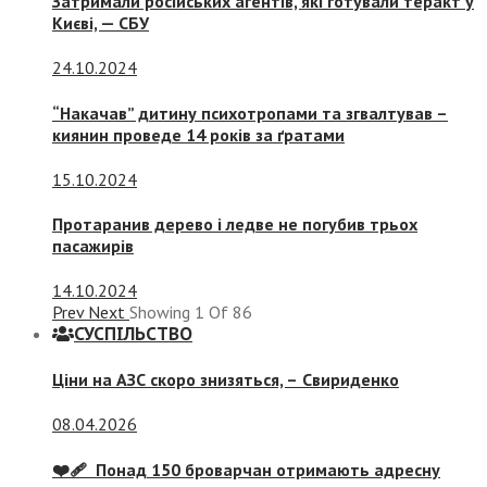
Затримали російських агентів, які готували теракт у
Києві, — СБУ
24.10.2024
“Накачав” дитину психотропами та згвалтував –
киянин проведе 14 років за ґратами
15.10.2024
Протаранив дерево і ледве не погубив трьох
пасажирів
14.10.2024
Prev
Next
Showing
1
Of
86
СУСПIЛЬСТВО
Ціни на АЗС скоро знизяться, –
Свириденко
08.04.2026
❤️‍🩹 Понад 150 броварчан отримають адресну