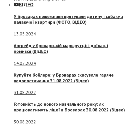
ВІДЕО
У Броварах пожежники врятували дитину і собаку з
палаючої квартири (ФОТО, ВІДЕО)
13.05.2024
Апгрейд у броварській маршрутці: і доїхав, і
помився (ВІДЕО)
14.02.2024
Купуйте бойлери: у Броварах скасували гаряче
водопостачання 31.08.2022 (Відео)
31.08.2022
Готовність до нового навчального року: як
працюватимуть ліцеї в Броварах 30.08.2022 (Відео)
30.08.2022