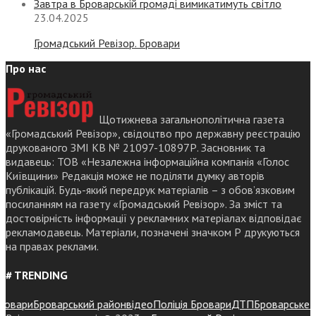
Завтра в Броварській громаді вимикатимуть світло
23.04.2025
Громадський Ревізор. Бровари
Про нас
Щотижнева загальнополітична газета
«Громадський Ревізор», свідоцтво про державну реєстрацію
друкованого ЗМІ КВ № 21097-10897Р. Засновник та
видавець: ТОВ «Незалежна інформаційна компанія «Голос
Київщини» Редакція може не поділяти думку авторів
публікацій. Будь-який передрук матеріалів – з обов’язковим
посиланням на газету «Громадський Ревізор». За зміст та
достовірність інформації у рекламних матеріалах відповідає
рекламодавець. Матеріали, позначені значком Р друкуються
на правах реклами.
# TRENDING
вари
Броварський район
відео
Поліція Бровари
ДТП
Броварське рай