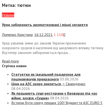
Метка:
тютюн
Новини
Уряд заборонить ароматизовані і міцні сигарети
Ломенко Кристина
16.12.2021
1 110
0
—
Уряд ухвалив зміни до законів України призначених
охороняти здоров’я населення від шкідливого впливу тютюну.
Відтепер законом забороняється прода...
Read more
Стрічка новин
Статуетки як ідеальний подарунок для
поціновувачів прекрасного
03.06.2026
Ціни на АЗС скоро знизяться, –
Свириденко
08.04.2026
Як працюють суші-ресторани у Броварах під час
війни: досвід «Сушия»
08.04.2026
Встигни бути серед перших 100! Відкриття АЗС EURO 5