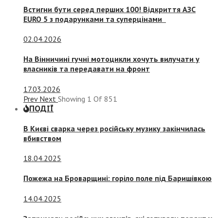
Встигни бути серед перших 100! Відкриття АЗС
EURO 5 з подарунками та суперцінами
02.04.2026
На Вінничині гучні мотоцикли хочуть вилучати у
власників та передавати на фронт
17.03.2026
Prev
Next
Showing
1
Of
851
ПОДІЇ
В Києві сварка через російську музику закінчилась
вбивством
18.04.2025
Пожежа на Броварщині: горіло поле під Баришівкою
14.04.2025