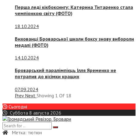
Перша леді кікбоксингу: Катерина Титаренко стала
чемпіонкою світу (ФОТО)
18.10.2024
Вихованці Броварської школи боксу знову вибороли
медалі (ФОТО)
14.10.2024
Броварський паралімпієць Ілля Яременко не
потрапив до вісімки кращих
07.09.2024
Prev
Next
Showing
1
Of
18
Сьогодні
Суббота 8 августа 2026
Метка:
тютюн