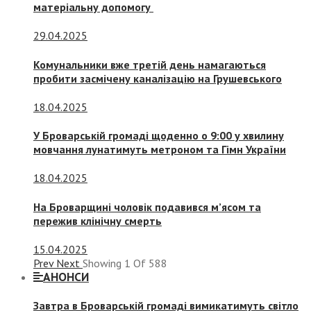
матеріальну допомогу
29.04.2025
Комунальники вже третій день намагаються
пробити засмічену каналізацію на Грушевського
18.04.2025
У Броварській громаді щоденно о 9:00 у хвилину
мовчання лунатимуть метроном та Гімн України
18.04.2025
На Броварщині чоловік подавився м’ясом та
пережив клінічну смерть
15.04.2025
Prev
Next
Showing
1
Of
588
АНОНСИ
Завтра в Броварській громаді вимикатимуть світло