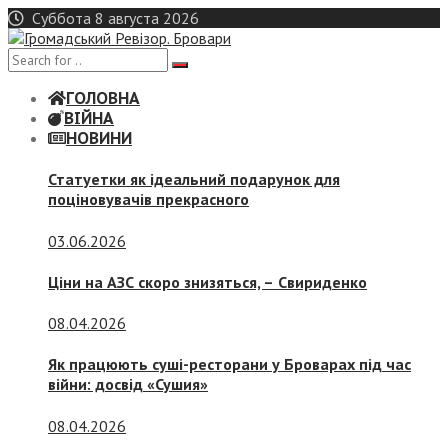
Skip
Суббота 8 августа 2026
to
content
ГОЛОВНА
ВІЙНА
НОВИНИ
Статуетки як ідеальний подарунок для
поціновувачів прекрасного
03.06.2026
Ціни на АЗС скоро знизяться, –
Свириденко
08.04.2026
Як працюють суші-ресторани у Броварах під час
війни: досвід «Сушия»
08.04.2026