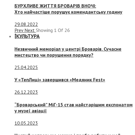
БУРХЛИВЕ ЖИТТЯ БРОВАРІВ ВНОЧІ:
Хто найчастіше порушує комендантську годину
29.08.2022
Prev
Next
Showing
1
Of
26
КУЛЬТУРА
Незвичний меморіал у центрі Броварів. Сучасне
мистецтво чи порушення порядку?
25.04.2025
У «ТепЛиці» завершився «Медяник Fest»
26.12.2023
“Броварський” МіГ-15 став найстарішим експонатом
у музеї авіації
10.05.2023