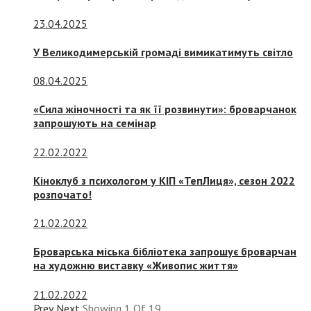
23.04.2025
У Великодимерській громаді вимикатимуть світло
08.04.2025
«Сила жіночності та як її розвинути»: броварчанок
запрошують на семінар
22.02.2022
Кіноклуб з психологом у КІП «ТепЛиця», сезон 2022
розпочато!
21.02.2022
Броварська міська бібліотека запрошує броварчан
на художню виставку «Живопис життя»
21.02.2022
Prev
Next
Showing
1
Of
19