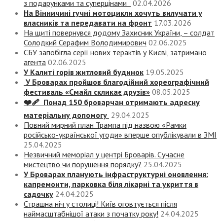
з подарунками та суперцінами
02.04.2026
На Вінничині гучні мотоцикли хочуть вилучати у
власників та передавати на фронт
17.03.2026
На щиті повернувся додому Захисник України, – солдат
Солодкий Серафим Володимирович
02.06.2025
СБУ запобігла серії нових терактів у Києві, затримано
агента
02.06.2025
У Калиті горів житловий будинок
19.05.2025
У Броварах пройшов благодійний хореографічний
фестиваль «Смайл скликає друзів»
08.05.2025
❤️‍🩹 Понад 150 броварчан отримають адресну
матеріальну допомогу
29.04.2025
Повний мирний план Трампа під назвою «‎Рамки
російсько-української угоди» вперше опублікували в ЗМІ
25.04.2025
Незвичний меморіал у центрі Броварів. Сучасне
мистецтво чи порушення порядку?
25.04.2025
У Броварах планують інфраструктурні оновлення:
капремонти, парковка біля лікарні та укриття в
садочку
24.04.2025
Страшна ніч у столиці! Київ оговтується після
наймасштабнішої атаки з початку року!
24.04.2025