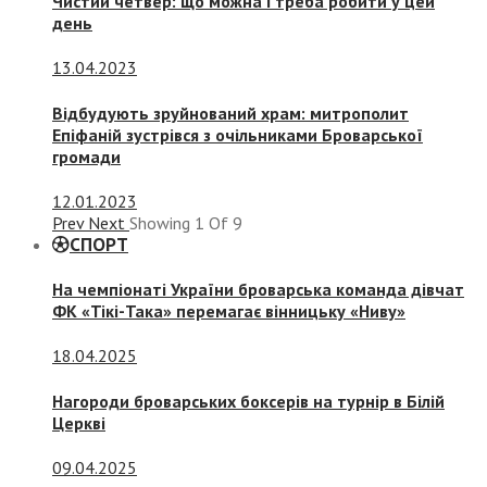
Чистий четвер: що можна і треба робити у цей
день
13.04.2023
Відбудують зруйнований храм: митрополит
Епіфаній зустрівся з очільниками Броварської
громади
12.01.2023
Prev
Next
Showing
1
Of
9
СПОРТ
На чемпіонаті України броварська команда дівчат
ФК «Тікі-Така» перемагає вінницьку «Ниву»
18.04.2025
Нагороди броварських боксерів на турнір в Білій
Церкві
09.04.2025