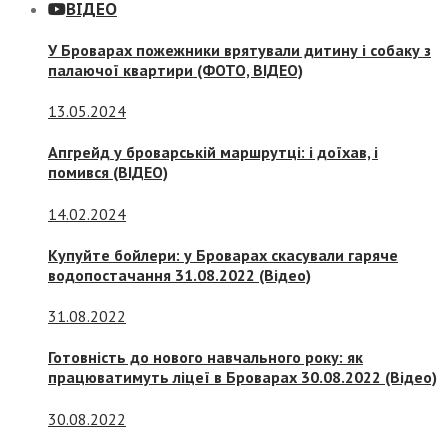
ВІДЕО
У Броварах пожежники врятували дитину і собаку з
палаючої квартири (ФОТО, ВІДЕО)
13.05.2024
Апгрейд у броварській маршрутці: і доїхав, і
помився (ВІДЕО)
14.02.2024
Купуйте бойлери: у Броварах скасували гаряче
водопостачання 31.08.2022 (Відео)
31.08.2022
Готовність до нового навчального року: як
працюватимуть ліцеї в Броварах 30.08.2022 (Відео)
30.08.2022