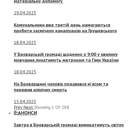
матеріальну допомогу
29.04.2025
Комунальники вже третій день намагаються
пробити засмічену каналізацію на Грушевського
18.04.2025
У Броварській громаді щоденно о 9:00 у хвилину
мовчання лунатимуть метроном та Гімн України
18.04.2025
На Броварщині чоловік подавився м’ясом та
пережив клінічну смерть
15.04.2025
Prev
Next
Showing
1
Of
588
АНОНСИ
Завтра в Броварській громаді вимикатимуть світло