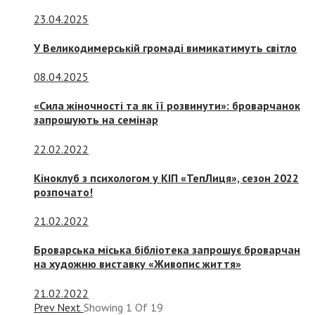
23.04.2025
У Великодимерській громаді вимикатимуть світло
08.04.2025
«Сила жіночності та як її розвинути»: броварчанок
запрошують на семінар
22.02.2022
Кіноклуб з психологом у КІП «ТепЛиця», сезон 2022
розпочато!
21.02.2022
Броварська міська бібліотека запрошує броварчан
на художню виставку «Живопис життя»
21.02.2022
Prev
Next
Showing
1
Of
19