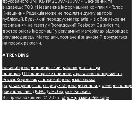
друкованого ЗМІ КВ № 21097-10897Р. Засновник та
видавець: ТОВ «Незалежна інформаційна компанія «Голос
Київщини» Редакція може не поділяти думку авторів
публікацій. Будь-який передрук матеріалів – з обов’язковим
посиланням на газету «Громадський Ревізор». За зміст та
достовірність інформації у рекламних матеріалах відповідає
рекламодавець. Матеріали, позначені значком Р друкуються
на правах реклами.
# TRENDING
новини
Бровари
Броварський район
відео
Поліція
Бровари
ДТП
Броварське районне управління поліції
війна з
Росією
Коронавірус
пожежа
Броварська міська
рада
вакцинація
спорт
Требухів
Броваритепловодоенергія
поліція
райуправління ДСНС
ДСНС
бюджет
Княжичі
Всі права захищені: © 2023,
«Громадський Ревізор»