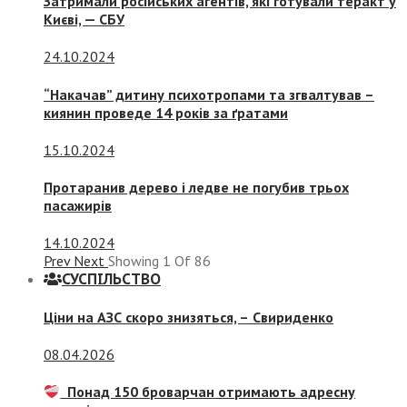
Затримали російських агентів, які готували теракт у
Києві, — СБУ
24.10.2024
“Накачав” дитину психотропами та згвалтував –
киянин проведе 14 років за ґратами
15.10.2024
Протаранив дерево і ледве не погубив трьох
пасажирів
14.10.2024
Prev
Next
Showing
1
Of
86
СУСПIЛЬСТВО
Ціни на АЗС скоро знизяться, –
Свириденко
08.04.2026
Понад 150 броварчан отримають адресну