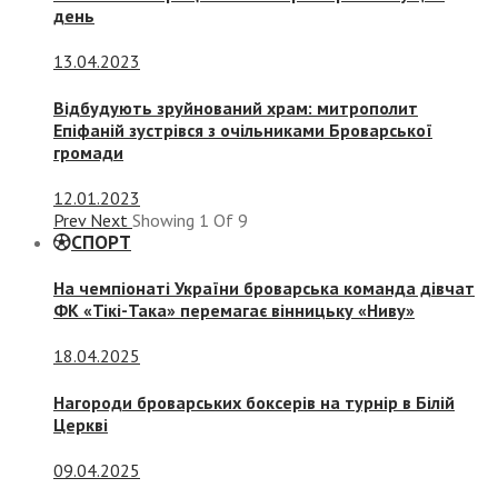
день
13.04.2023
Відбудують зруйнований храм: митрополит
Епіфаній зустрівся з очільниками Броварської
громади
12.01.2023
Prev
Next
Showing
1
Of
9
СПОРТ
На чемпіонаті України броварська команда дівчат
ФК «Тікі-Така» перемагає вінницьку «Ниву»
18.04.2025
Нагороди броварських боксерів на турнір в Білій
Церкві
09.04.2025