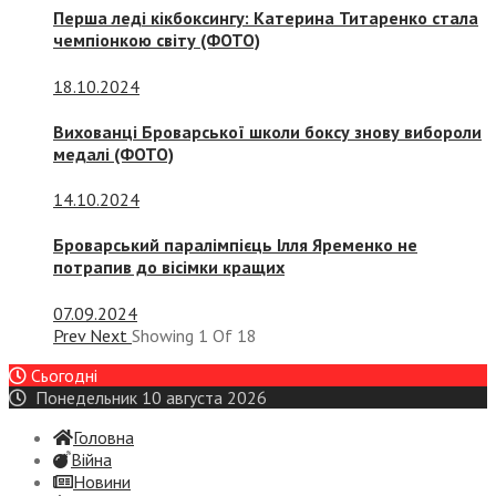
Перша леді кікбоксингу: Катерина Титаренко стала
чемпіонкою світу (ФОТО)
18.10.2024
Вихованці Броварської школи боксу знову вибороли
медалі (ФОТО)
14.10.2024
Броварський паралімпієць Ілля Яременко не
потрапив до вісімки кращих
07.09.2024
Prev
Next
Showing
1
Of
18
Сьогодні
Понедельник 10 августа 2026
Головна
Війна
Новини