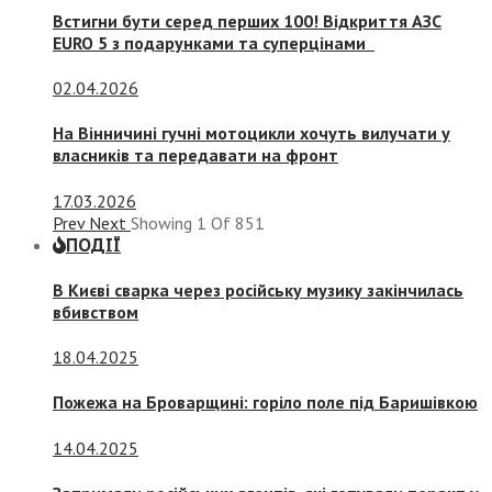
Встигни бути серед перших 100! Відкриття АЗС
EURO 5 з подарунками та суперцінами
02.04.2026
На Вінничині гучні мотоцикли хочуть вилучати у
власників та передавати на фронт
17.03.2026
Prev
Next
Showing
1
Of
851
ПОДІЇ
В Києві сварка через російську музику закінчилась
вбивством
18.04.2025
Пожежа на Броварщині: горіло поле під Баришівкою
14.04.2025