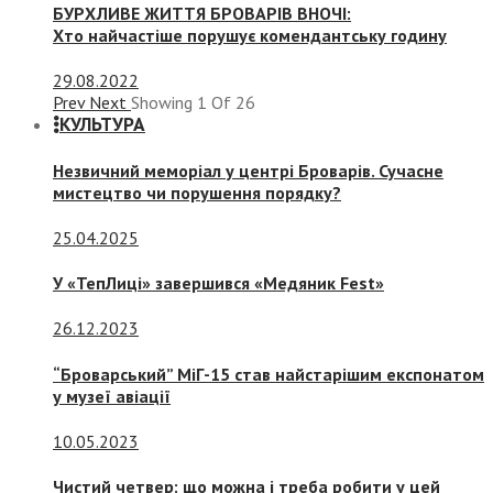
БУРХЛИВЕ ЖИТТЯ БРОВАРІВ ВНОЧІ:
Хто найчастіше порушує комендантську годину
29.08.2022
Prev
Next
Showing
1
Of
26
КУЛЬТУРА
Незвичний меморіал у центрі Броварів. Сучасне
мистецтво чи порушення порядку?
25.04.2025
У «ТепЛиці» завершився «Медяник Fest»
26.12.2023
“Броварський” МіГ-15 став найстарішим експонатом
у музеї авіації
10.05.2023
Чистий четвер: що можна і треба робити у цей