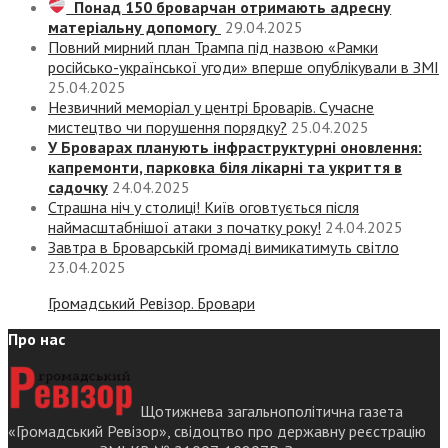
Понад 150 броварчан отримають адресну
матеріальну допомогу
29.04.2025
Повний мирний план Трампа під назвою «‎Рамки
російсько-української угоди» вперше опублікували в ЗМІ
25.04.2025
Незвичний меморіал у центрі Броварів. Сучасне
мистецтво чи порушення порядку?
25.04.2025
У Броварах планують інфраструктурні оновлення:
капремонти, парковка біля лікарні та укриття в
садочку
24.04.2025
Страшна ніч у столиці! Київ оговтується після
наймасштабнішої атаки з початку року!
24.04.2025
Завтра в Броварській громаді вимикатимуть світло
23.04.2025
Громадський Ревізор. Бровари
Про нас
Щотижнева загальнополітична газета
«Громадський Ревізор», свідоцтво про державну реєстрацію