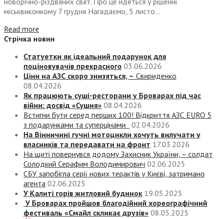
новорічно-різдвяних свят. Про це йдеться у рішенні
міськвиконкому 7 грудня Нагадаємо, 5 листо...
Read more
Стрічка новин
Статуетки як ідеальний подарунок для
поціновувачів прекрасного
03.06.2026
Ціни на АЗС скоро знизяться, –
Свириденко
08.04.2026
Як працюють суші-ресторани у Броварах під час
війни: досвід «Сушия»
08.04.2026
Встигни бути серед перших 100! Відкриття АЗС EURO 5
з подарунками та суперцінами
02.04.2026
На Вінничині гучні мотоцикли хочуть вилучати у
власників та передавати на фронт
17.03.2026
На щиті повернувся додому Захисник України, – солдат
Солодкий Серафим Володимирович
02.06.2025
СБУ запобігла серії нових терактів у Києві, затримано
агента
02.06.2025
У Калиті горів житловий будинок
19.05.2025
У Броварах пройшов благодійний хореографічний
фестиваль «Смайл скликає друзів»
08.05.2025