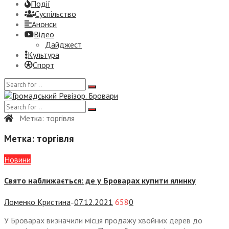
Події
Суспiльство
Анонси
Відео
Дайджест
Культура
Спорт
Метка:
торгівля
Метка:
торгівля
Новини
Свято наближається: де у Броварах купити ялинку
Ломенко Кристина
07.12.2021
658
0
—
У Броварах визначили місця продажу хвойних дерев до