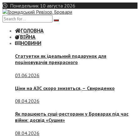
Skip
Понедельник 10 августа 2026
to
content
ГОЛОВНА
ВІЙНА
НОВИНИ
Статуетки як ідеальний подарунок для
поціновувачів прекрасного
03.06.2026
Ціни на АЗС скоро знизяться, –
Свириденко
08.04.2026
Як працюють суші-ресторани у Броварах під час
війни: досвід «Сушия»
08.04.2026