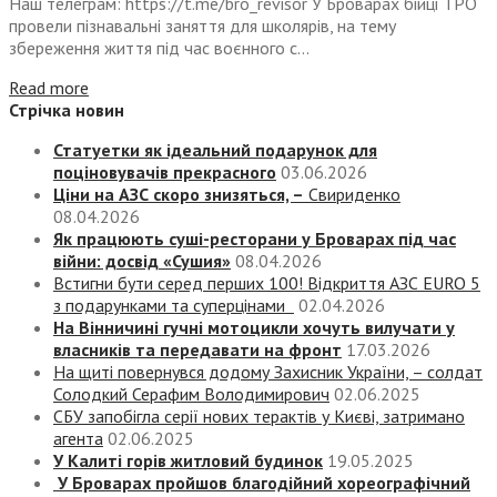
Наш телеграм: https://t.me/bro_revisor У Броварах бійці ТРО
провели пізнавальні заняття для школярів, на тему
збереження життя під час воєнного с...
Read more
Стрічка новин
Статуетки як ідеальний подарунок для
поціновувачів прекрасного
03.06.2026
Ціни на АЗС скоро знизяться, –
Свириденко
08.04.2026
Як працюють суші-ресторани у Броварах під час
війни: досвід «Сушия»
08.04.2026
Встигни бути серед перших 100! Відкриття АЗС EURO 5
з подарунками та суперцінами
02.04.2026
На Вінничині гучні мотоцикли хочуть вилучати у
власників та передавати на фронт
17.03.2026
На щиті повернувся додому Захисник України, – солдат
Солодкий Серафим Володимирович
02.06.2025
СБУ запобігла серії нових терактів у Києві, затримано
агента
02.06.2025
У Калиті горів житловий будинок
19.05.2025
У Броварах пройшов благодійний хореографічний