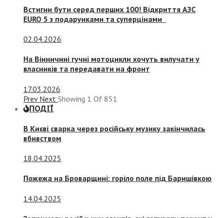
Встигни бути серед перших 100! Відкриття АЗС
EURO 5 з подарунками та суперцінами
02.04.2026
На Вінничині гучні мотоцикли хочуть вилучати у
власників та передавати на фронт
17.03.2026
Prev
Next
Showing
1
Of
851
ПОДІЇ
В Києві сварка через російську музику закінчилась
вбивством
18.04.2025
Пожежа на Броварщині: горіло поле під Баришівкою
14.04.2025