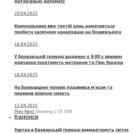
матеріальну допомогу
29.04.2025
Комунальники вже третій день намагаються
пробити засмічену каналізацію на Грушевського
18.04.2025
У Броварській громаді щоденно о 9:00 у хвилину
мовчання лунатимуть метроном та Гімн України
18.04.2025
На Броварщині чоловік подавився м’ясом та
пережив клінічну смерть
15.04.2025
Prev
Next
Showing
1
Of
588
АНОНСИ
Завтра в Броварській громаді вимикатимуть світло