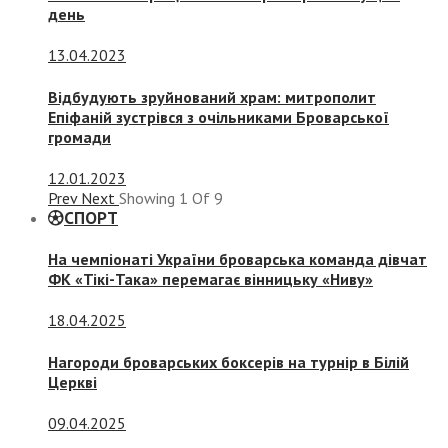
день
13.04.2023
Відбудують зруйнований храм: митрополит
Епіфаній зустрівся з очільниками Броварської
громади
12.01.2023
Prev
Next
Showing
1
Of
9
СПОРТ
На чемпіонаті України броварська команда дівчат
ФК «Тікі-Така» перемагає вінницьку «Ниву»
18.04.2025
Нагороди броварських боксерів на турнір в Білій
Церкві
09.04.2025