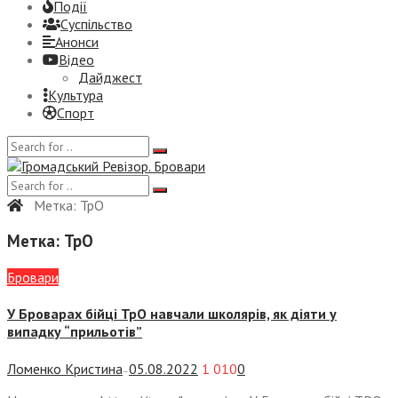
Події
Суспiльство
Анонси
Відео
Дайджест
Культура
Спорт
Метка:
ТрО
Метка:
ТрО
Бровари
У Броварах бійці ТрО навчали школярів, як діяти у
випадку “прильотів”
Ломенко Кристина
05.08.2022
1 010
0
—