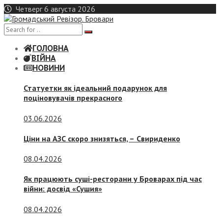
Skip
Четверг 6 августа 2026
to
content
ГОЛОВНА
ВІЙНА
НОВИНИ
Статуетки як ідеальний подарунок для
поціновувачів прекрасного
03.06.2026
Ціни на АЗС скоро знизяться, –
Свириденко
08.04.2026
Як працюють суші-ресторани у Броварах під час
війни: досвід «Сушия»
08.04.2026