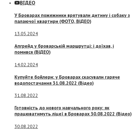
ВІДЕО
У Броварах пожежники врятували дитину і собаку з
палаючої квартири (ФОТО, ВІДЕО)
13.05.2024
Апгрейд у броварській маршрутці: і доїхав, і
помився (ВІДЕО)
14.02.2024
Купуйте бойлери: у Броварах скасували гаряче
водопостачання 31.08.2022 (Відео)
31.08.2022
Готовність до нового навчального року: як
працюватимуть ліцеї в Броварах 30.08.2022 (Відео)
30.08.2022