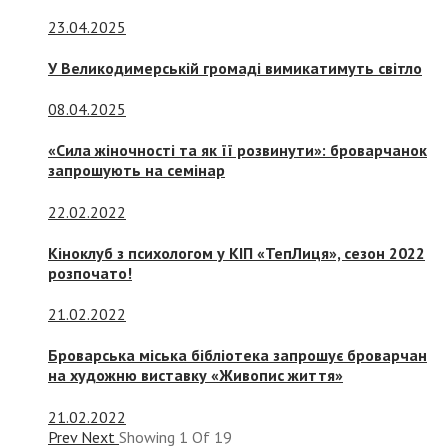
23.04.2025
У Великодимерській громаді вимикатимуть світло
08.04.2025
«Сила жіночності та як її розвинути»: броварчанок
запрошують на семінар
22.02.2022
Кіноклуб з психологом у КІП «ТепЛиця», сезон 2022
розпочато!
21.02.2022
Броварська міська бібліотека запрошує броварчан
на художню виставку «Живопис життя»
21.02.2022
Prev
Next
Showing
1
Of
19