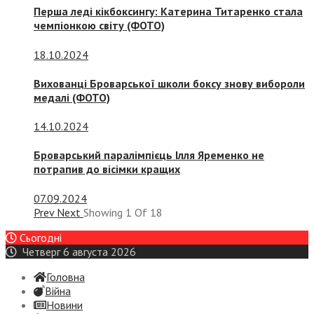
Перша леді кікбоксингу: Катерина Титаренко стала
чемпіонкою світу (ФОТО)
18.10.2024
Вихованці Броварської школи боксу знову вибороли
медалі (ФОТО)
14.10.2024
Броварський паралімпієць Ілля Яременко не
потрапив до вісімки кращих
07.09.2024
Prev
Next
Showing
1
Of
18
Сьогодні
Четверг 6 августа 2026
Головна
Війна
Новини