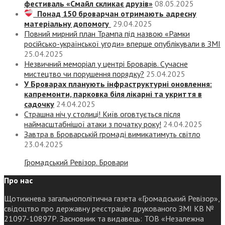
фестиваль «Смайл скликає друзів»
08.05.2025
Понад 150 броварчан отримають адресну
матеріальну допомогу
29.04.2025
Повний мирний план Трампа під назвою «‎Рамки
російсько-української угоди» вперше опублікували в ЗМІ
25.04.2025
Незвичний меморіал у центрі Броварів. Сучасне
мистецтво чи порушення порядку?
25.04.2025
У Броварах планують інфраструктурні оновлення:
капремонти, парковка біля лікарні та укриття в
садочку
24.04.2025
Страшна ніч у столиці! Київ оговтується після
наймасштабнішої атаки з початку року!
24.04.2025
Завтра в Броварській громаді вимикатимуть світло
23.04.2025
Громадський Ревізор. Бровари
Про нас
Щотижнева загальнополітична газета «Громадський Ревізор»,
свідоцтво про державну реєстрацію друкованого ЗМІ КВ №
21097-10897Р. Засновник та видавець: ТОВ «Незалежна