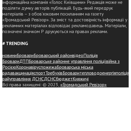
інформаційна компанія «Голос Київщини» Редакція може не
поділяти думку авторів публікацій. Будь-який передрук
матеріалів – з обов’язковим посиланням на газету
«Громадський Ревізор». За зміст та достовірність інформації у
рекламних матеріалах відповідає рекламодавець. Матеріали,
позначені значком Р друкуються на правах реклами.
# TRENDING
новини
Бровари
Броварський район
відео
Поліція
Бровари
ДТП
Броварське районне управління поліції
війна з
Росією
Коронавірус
пожежа
Броварська міська
рада
вакцинація
спорт
Требухів
Броваритепловодоенергія
поліція
райуправління ДСНС
ДСНС
бюджет
Княжичі
Всі права захищені: © 2023,
«Громадський Ревізор»