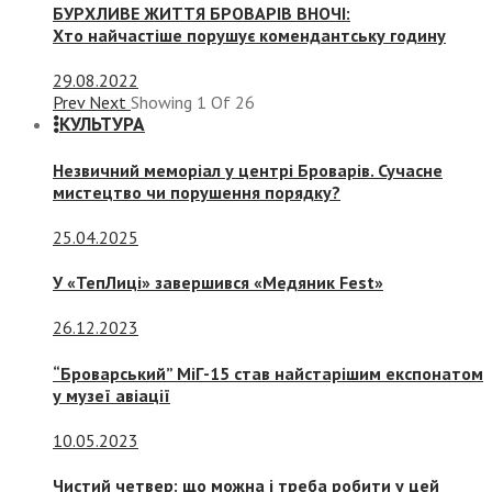
БУРХЛИВЕ ЖИТТЯ БРОВАРІВ ВНОЧІ:
Хто найчастіше порушує комендантську годину
29.08.2022
Prev
Next
Showing
1
Of
26
КУЛЬТУРА
Незвичний меморіал у центрі Броварів. Сучасне
мистецтво чи порушення порядку?
25.04.2025
У «ТепЛиці» завершився «Медяник Fest»
26.12.2023
“Броварський” МіГ-15 став найстарішим експонатом
у музеї авіації
10.05.2023
Чистий четвер: що можна і треба робити у цей