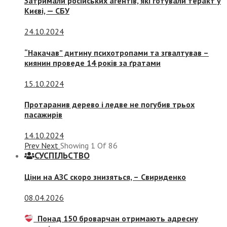
Затримали російських агентів, які готували теракт у
Києві, — СБУ
24.10.2024
“Накачав” дитину психотропами та згвалтував –
киянин проведе 14 років за ґратами
15.10.2024
Протаранив дерево і ледве не погубив трьох
пасажирів
14.10.2024
Prev
Next
Showing
1
Of
86
СУСПIЛЬСТВО
Ціни на АЗС скоро знизяться, –
Свириденко
08.04.2026
Понад 150 броварчан отримають адресну