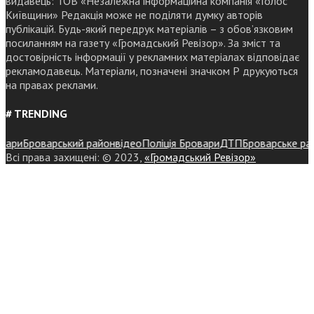
видавець: ТОВ «Незалежна інформаційна компанія «Голос
Київщини» Редакція може не поділяти думку авторів
публікацій. Будь-який передрук матеріалів – з обов’язковим
посиланням на газету «Громадський Ревізор». За зміст та
достовірність інформації у рекламних матеріалах відповідає
рекламодавець. Матеріали, позначені значком Р друкуються
на правах реклами.
# TRENDING
ри
Броварський район
відео
Поліція Бровари
ДТП
Броварське районн
Всі права захищені: © 2023,
«Громадський Ревізор»