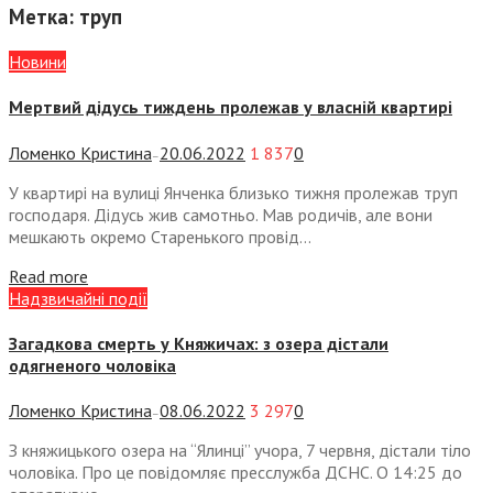
Метка:
труп
Новини
Мертвий дідусь тиждень пролежав у власній квартирі
Ломенко Кристина
20.06.2022
1 837
0
—
У квартирі на вулиці Янченка близько тижня пролежав труп
господаря. Дідусь жив самотньо. Мав родичів, але вони
мешкають окремо Старенького провід...
Read more
Надзвичайні події
Загадкова смерть у Княжичах: з озера дістали
одягненого чоловіка
Ломенко Кристина
08.06.2022
3 297
0
—
З княжицького озера на “Ялинці” учора, 7 червня, дістали тіло
чоловіка. Про це повідомляє пресслужба ДСНС. О 14:25 до