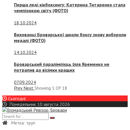
Перша леді кікбоксингу: Катерина Титаренко стала
чемпіонкою світу (ФОТО)
18.10.2024
Вихованці Броварської школи боксу знову вибороли
медалі (ФОТО)
14.10.2024
Броварський паралімпієць Ілля Яременко не
потрапив до вісімки кращих
07.09.2024
Prev
Next
Showing
1
Of
18
Сьогодні
Понедельник 10 августа 2026
Метка:
труп