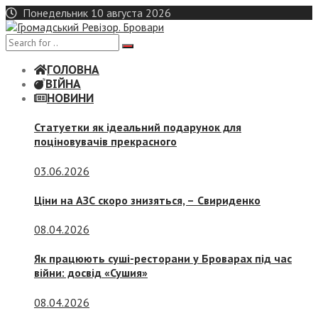
Skip
Понедельник 10 августа 2026
to
content
ГОЛОВНА
ВІЙНА
НОВИНИ
Статуетки як ідеальний подарунок для
поціновувачів прекрасного
03.06.2026
Ціни на АЗС скоро знизяться, –
Свириденко
08.04.2026
Як працюють суші-ресторани у Броварах під час
війни: досвід «Сушия»
08.04.2026