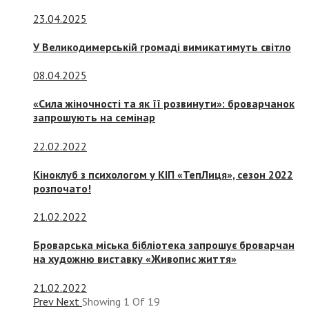
23.04.2025
У Великодимерській громаді вимикатимуть світло
08.04.2025
«Сила жіночності та як її розвинути»: броварчанок
запрошують на семінар
22.02.2022
Кіноклуб з психологом у КІП «ТепЛиця», сезон 2022
розпочато!
21.02.2022
Броварська міська бібліотека запрошує броварчан
на художню виставку «Живопис життя»
21.02.2022
Prev
Next
Showing
1
Of
19