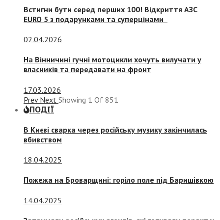
Встигни бути серед перших 100! Відкриття АЗС
EURO 5 з подарунками та суперцінами
02.04.2026
На Вінничині гучні мотоцикли хочуть вилучати у
власників та передавати на фронт
17.03.2026
Prev
Next
Showing
1
Of
851
ПОДІЇ
В Києві сварка через російську музику закінчилась
вбивством
18.04.2025
Пожежа на Броварщині: горіло поле під Баришівкою
14.04.2025