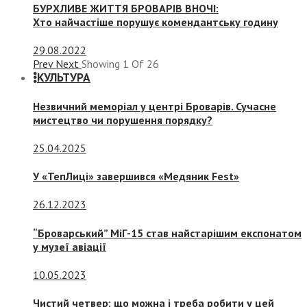
БУРХЛИВЕ ЖИТТЯ БРОВАРІВ ВНОЧІ:
Хто найчастіше порушує комендантську годину
29.08.2022
Prev
Next
Showing
1
Of
26
КУЛЬТУРА
Незвичний меморіал у центрі Броварів. Сучасне
мистецтво чи порушення порядку?
25.04.2025
У «ТепЛиці» завершився «Медяник Fest»
26.12.2023
“Броварський” МіГ-15 став найстарішим експонатом
у музеї авіації
10.05.2023
Чистий четвер: що можна і треба робити у цей