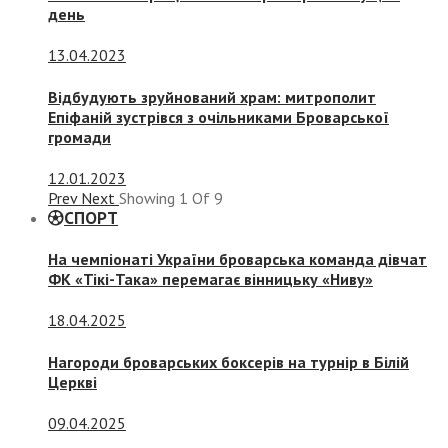
день
13.04.2023
Відбудують зруйнований храм: митрополит
Епіфаній зустрівся з очільниками Броварської
громади
12.01.2023
Prev
Next
Showing
1
Of
9
СПОРТ
На чемпіонаті України броварська команда дівчат
ФК «Тікі-Така» перемагає вінницьку «Ниву»
18.04.2025
Нагороди броварських боксерів на турнір в Білій
Церкві
09.04.2025