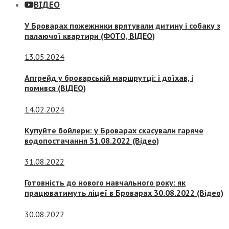
ВІДЕО
У Броварах пожежники врятували дитину і собаку з
палаючої квартири (ФОТО, ВІДЕО)
13.05.2024
Апгрейд у броварській маршрутці: і доїхав, і
помився (ВІДЕО)
14.02.2024
Купуйте бойлери: у Броварах скасували гаряче
водопостачання 31.08.2022 (Відео)
31.08.2022
Готовність до нового навчального року: як
працюватимуть ліцеї в Броварах 30.08.2022 (Відео)
30.08.2022