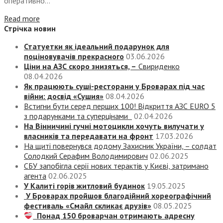
оперативно...
Read more
Стрічка новин
Статуетки як ідеальний подарунок для
поціновувачів прекрасного
03.06.2026
Ціни на АЗС скоро знизяться, –
Свириденко
08.04.2026
Як працюють суші-ресторани у Броварах під час
війни: досвід «Сушия»
08.04.2026
Встигни бути серед перших 100! Відкриття АЗС EURO 5
з подарунками та суперцінами
02.04.2026
На Вінничині гучні мотоцикли хочуть вилучати у
власників та передавати на фронт
17.03.2026
На щиті повернувся додому Захисник України, – солдат
Солодкий Серафим Володимирович
02.06.2025
СБУ запобігла серії нових терактів у Києві, затримано
агента
02.06.2025
У Калиті горів житловий будинок
19.05.2025
У Броварах пройшов благодійний хореографічний
фестиваль «Смайл скликає друзів»
08.05.2025
Понад 150 броварчан отримають адресну