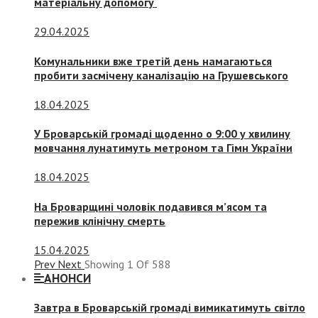
матеріальну допомогу
29.04.2025
Комунальники вже третій день намагаються
пробити засмічену каналізацію на Грушевського
18.04.2025
У Броварській громаді щоденно о 9:00 у хвилину
мовчання лунатимуть метроном та Гімн України
18.04.2025
На Броварщині чоловік подавився м’ясом та
пережив клінічну смерть
15.04.2025
Prev
Next
Showing
1
Of
588
АНОНСИ
Завтра в Броварській громаді вимикатимуть світло