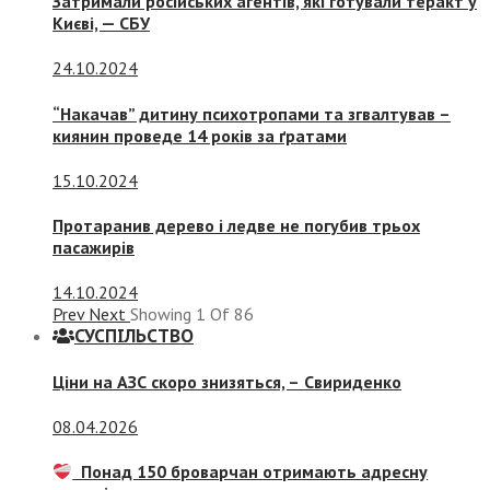
Затримали російських агентів, які готували теракт у
Києві, — СБУ
24.10.2024
“Накачав” дитину психотропами та згвалтував –
киянин проведе 14 років за ґратами
15.10.2024
Протаранив дерево і ледве не погубив трьох
пасажирів
14.10.2024
Prev
Next
Showing
1
Of
86
СУСПIЛЬСТВО
Ціни на АЗС скоро знизяться, –
Свириденко
08.04.2026
Понад 150 броварчан отримають адресну