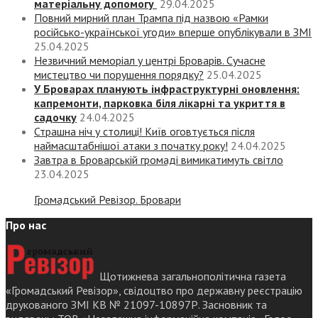
матеріальну допомогу
29.04.2025
Повний мирний план Трампа під назвою «‎Рамки
російсько-української угоди» вперше опублікували в ЗМІ
25.04.2025
Незвичний меморіал у центрі Броварів. Сучасне
мистецтво чи порушення порядку?
25.04.2025
У Броварах планують інфраструктурні оновлення:
капремонти, парковка біля лікарні та укриття в
садочку
24.04.2025
Страшна ніч у столиці! Київ оговтується після
наймасштабнішої атаки з початку року!
24.04.2025
Завтра в Броварській громаді вимикатимуть світло
23.04.2025
Громадський Ревізор. Бровари
Про нас
Щотижнева загальнополітична газета
«Громадський Ревізор», свідоцтво про державну реєстрацію
друкованого ЗМІ КВ № 21097-10897Р. Засновник та