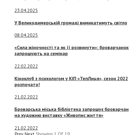
23.04.2025
У Великодимерській громаді вимикатимуть світло
08.04.2025
«Сила жіночності та як її розвинути»: броварчанок
запрошують на семінар
22.02.2022
Кіноклуб з психологом у КІП «ТепЛиця», сезон 2022
розпочато!
21.02.2022
Броварська міська бібліотека запрошує броварчан
на художню виставку «Живопис життя»
21.02.2022
Prev
Next
Showing
1
Of
19