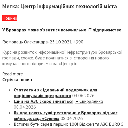
Метка:
Центр інформаційних технологій міста
Новини
У Броварах може з’явитися комунальне IT підприємство
Громовець Олександра
25.10.2021
499
0
—
Курс на розвиток інформаційної інфраструктури Броварської
громади, схоже, буде починатися зі створення нового
комунального підприємства «Центр ін...
Read more
Стрічка новин
Статуетки як ідеальний подарунок для
поціновувачів прекрасного
03.06.2026
Ціни на АЗС скоро знизяться, –
Свириденко
08.04.2026
Як працюють суші-ресторани у Броварах під час
війни: досвід «Сушия»
08.04.2026
Встигни бути серед перших 100! Відкриття АЗС EURO 5