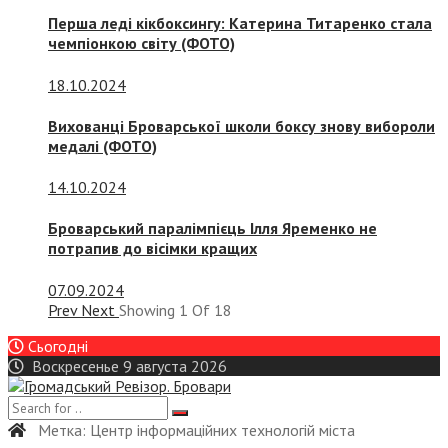
Перша леді кікбоксингу: Катерина Титаренко стала
чемпіонкою світу (ФОТО)
18.10.2024
Вихованці Броварської школи боксу знову вибороли
медалі (ФОТО)
14.10.2024
Броварський паралімпієць Ілля Яременко не
потрапив до вісімки кращих
07.09.2024
Prev
Next
Showing
1
Of
18
Сьогодні
Воскресенье 9 августа 2026
Метка:
Центр інформаційних технологій міста