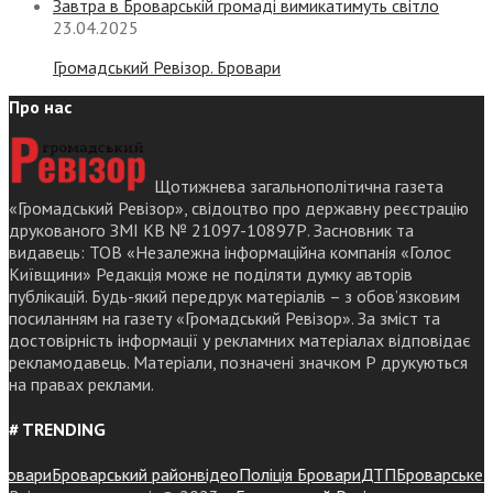
Завтра в Броварській громаді вимикатимуть світло
23.04.2025
Громадський Ревізор. Бровари
Про нас
Щотижнева загальнополітична газета
«Громадський Ревізор», свідоцтво про державну реєстрацію
друкованого ЗМІ КВ № 21097-10897Р. Засновник та
видавець: ТОВ «Незалежна інформаційна компанія «Голос
Київщини» Редакція може не поділяти думку авторів
публікацій. Будь-який передрук матеріалів – з обов’язковим
посиланням на газету «Громадський Ревізор». За зміст та
достовірність інформації у рекламних матеріалах відповідає
рекламодавець. Матеріали, позначені значком Р друкуються
на правах реклами.
# TRENDING
вари
Броварський район
відео
Поліція Бровари
ДТП
Броварське райо