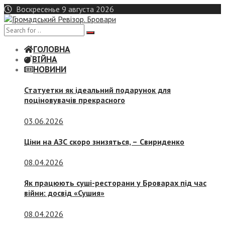
Skip
Воскресенье 9 августа 2026
to
content
ГОЛОВНА
ВІЙНА
НОВИНИ
Статуетки як ідеальний подарунок для
поціновувачів прекрасного
03.06.2026
Ціни на АЗС скоро знизяться, –
Свириденко
08.04.2026
Як працюють суші-ресторани у Броварах під час
війни: досвід «Сушия»
08.04.2026