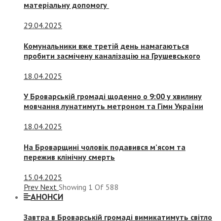
матеріальну допомогу
29.04.2025
Комунальники вже третій день намагаються
пробити засмічену каналізацію на Грушевського
18.04.2025
У Броварській громаді щоденно о 9:00 у хвилину
мовчання лунатимуть метроном та Гімн України
18.04.2025
На Броварщині чоловік подавився м’ясом та
пережив клінічну смерть
15.04.2025
Prev
Next
Showing
1
Of
588
АНОНСИ
Завтра в Броварській громаді вимикатимуть світло