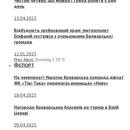
Чистий четвер: що можна і треба робити у цей
день
13.04.2023
Відбудують зруйнований храм: митрополит
Епіфаній зустрівся з очільниками Броварської
громади
12.01.2023
Prev
Next
Showing
1
Of
9
СПОРТ
На чемпіонаті України броварська команда дівчат
ФК «Тікі-Така» перемагає вінницьку «Ниву»
18.04.2025
Нагороди броварських боксерів на турнір в Білій
Церкві
09.04.2025