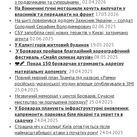
з подарунками та суперцінами
02.04.2026
На Вінничині гучні мотоцикли хочуть вилучати у
власників та передавати на фронт
17.03.2026
На щиті повернувся додому Захисник України, – солдат
Солодкий Серафим Володимирович
02.06.2025
СБУ запобігла серії нових терактів у Києві, затримано
агента
02.06.2025
У Калиті горів житловий будинок
19.05.2025
У Броварах пройшов благодійний хореографічний
фестиваль «Смайл скликає друзів»
08.05.2025
❤️‍🩹 Понад 150 броварчан отримають адресну
матеріальну допомогу
29.04.2025
Повний мирний план Трампа під назвою «‎Рамки
російсько-української угоди» вперше опублікували в ЗМІ
25.04.2025
Незвичний меморіал у центрі Броварів. Сучасне
мистецтво чи порушення порядку?
25.04.2025
У Броварах планують інфраструктурні оновлення:
капремонти, парковка біля лікарні та укриття в
садочку
24.04.2025
Страшна ніч у столиці! Київ оговтується після
наймасштабнішої атаки з початку року!
24.04.2025