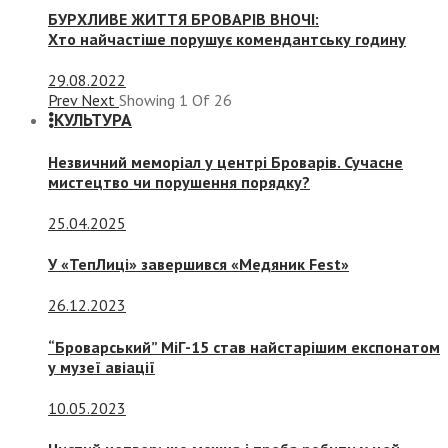
БУРХЛИВЕ ЖИТТЯ БРОВАРІВ ВНОЧІ:
Хто найчастіше порушує комендантську годину
29.08.2022
Prev
Next
Showing
1
Of
26
КУЛЬТУРА
Незвичний меморіал у центрі Броварів. Сучасне
мистецтво чи порушення порядку?
25.04.2025
У «ТепЛиці» завершився «Медяник Fest»
26.12.2023
“Броварський” МіГ-15 став найстарішим експонатом
у музеї авіації
10.05.2023