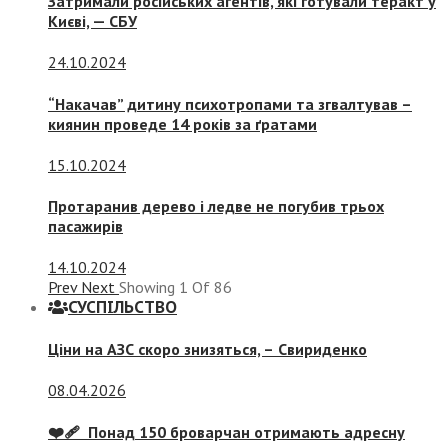
Затримали російських агентів, які готували теракт у
Києві, — СБУ
24.10.2024
“Накачав” дитину психотропами та згвалтував –
киянин проведе 14 років за ґратами
15.10.2024
Протаранив дерево і ледве не погубив трьох
пасажирів
14.10.2024
Prev
Next
Showing
1
Of
86
СУСПIЛЬСТВО
Ціни на АЗС скоро знизяться, –
Свириденко
08.04.2026
❤️‍🩹 Понад 150 броварчан отримають адресну