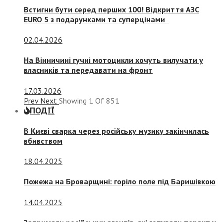
Встигни бути серед перших 100! Відкриття АЗС
EURO 5 з подарунками та суперцінами
02.04.2026
На Вінничині гучні мотоцикли хочуть вилучати у
власників та передавати на фронт
17.03.2026
Prev
Next
Showing
1
Of
851
ПОДІЇ
В Києві сварка через російську музику закінчилась
вбивством
18.04.2025
Пожежа на Броварщині: горіло поле під Баришівкою
14.04.2025