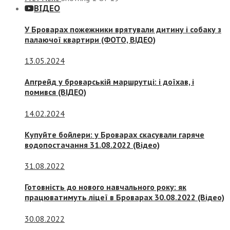
ВІДЕО
У Броварах пожежники врятували дитину і собаку з
палаючої квартири (ФОТО, ВІДЕО)
13.05.2024
Апгрейд у броварській маршрутці: і доїхав, і
помився (ВІДЕО)
14.02.2024
Купуйте бойлери: у Броварах скасували гаряче
водопостачання 31.08.2022 (Відео)
31.08.2022
Готовність до нового навчального року: як
працюватимуть ліцеї в Броварах 30.08.2022 (Відео)
30.08.2022