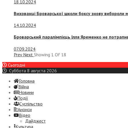
18.10.2024
Вихованці Броварської школи боксу знову вибороли 
14.10.2024
Броварський паралімпієць Ілля Яременко не потрапив
07.09.2024
Prev
Next
Showing
1
Of
18
Сьогодні
Суббота 8 августа 2026
Головна
Війна
Новини
Події
Суспiльство
Анонси
Відео
Дайджест
Культура