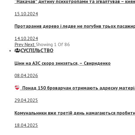
“Накачав” дитину психотропами та згвалтував – киян
15.10.2024
Протаранив дерево і ледве не погубив трьох пасажир
14.10.2024
Prev
Next
Showing
1
Of
86
СУСПIЛЬСТВО
Ціни на АЗС скоро знизяться, –
Свириденко
08.04.2026
Понад 150 броварчан отримають адресну матері
29.04.2025
Комунальники вже третій день намагаються пробити 
18.04.2025