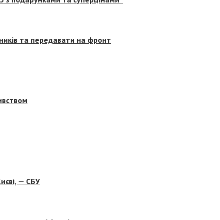
сників та передавати на фронт
бивством
иєві, — СБУ