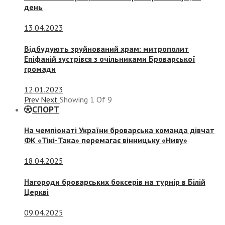
день
13.04.2023
Відбудують зруйнований храм: митрополит
Епіфаній зустрівся з очільниками Броварської
громади
12.01.2023
Prev
Next
Showing
1
Of
9
СПОРТ
На чемпіонаті України броварська команда дівчат
ФК «Тікі-Така» перемагає вінницьку «Ниву»
18.04.2025
Нагороди броварських боксерів на турнір в Білій
Церкві
09.04.2025