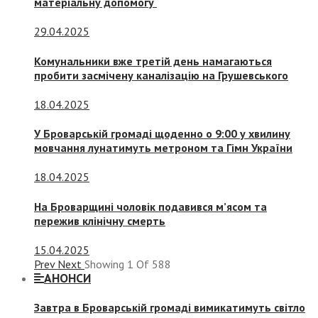
матеріальну допомогу
29.04.2025
Комунальники вже третій день намагаються
пробити засмічену каналізацію на Грушевського
18.04.2025
У Броварській громаді щоденно о 9:00 у хвилину
мовчання лунатимуть метроном та Гімн України
18.04.2025
На Броварщині чоловік подавився м’ясом та
пережив клінічну смерть
15.04.2025
Prev
Next
Showing
1
Of
588
АНОНСИ
Завтра в Броварській громаді вимикатимуть світло