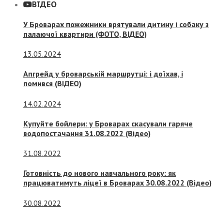
ВІДЕО
У Броварах пожежники врятували дитину і собаку з
палаючої квартири (ФОТО, ВІДЕО)
13.05.2024
Апгрейд у броварській маршрутці: і доїхав, і
помився (ВІДЕО)
14.02.2024
Купуйте бойлери: у Броварах скасували гаряче
водопостачання 31.08.2022 (Відео)
31.08.2022
Готовність до нового навчального року: як
працюватимуть ліцеї в Броварах 30.08.2022 (Відео)
30.08.2022