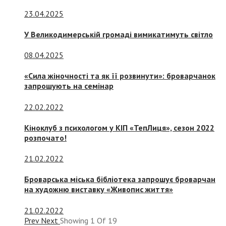
23.04.2025
У Великодимерській громаді вимикатимуть світло
08.04.2025
«Сила жіночності та як її розвинути»: броварчанок
запрошують на семінар
22.02.2022
Кіноклуб з психологом у КІП «ТепЛиця», сезон 2022
розпочато!
21.02.2022
Броварська міська бібліотека запрошує броварчан
на художню виставку «Живопис життя»
21.02.2022
Prev
Next
Showing
1
Of
19