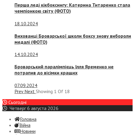
Перша леді кікбоксингу: Катерина Титаренко стала
чемпіонкою світу (ФОТО)
18.10.2024
Вихованці Броварської школи боксу знову вибороли
медалі (ФОТО)
14.10.2024
Броварський паралімпієць Ілля Яременко не
потрапив до вісімки кращих
07.09.2024
Prev
Next
Showing
1
Of
18
Сьогодні
Четверг 6 августа 2026
Головна
Війна
Новини