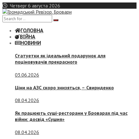
Skip
Четверг 6 августа 2026
to
content
ГОЛОВНА
ВІЙНА
НОВИНИ
Статуетки як ідеальний подарунок для
поціновувачів прекрасного
03.06.2026
Ціни на АЗС скоро знизяться, –
Свириденко
08.04.2026
Як працюють суші-ресторани у Броварах під час
війни: досвід «Сушия»
08.04.2026