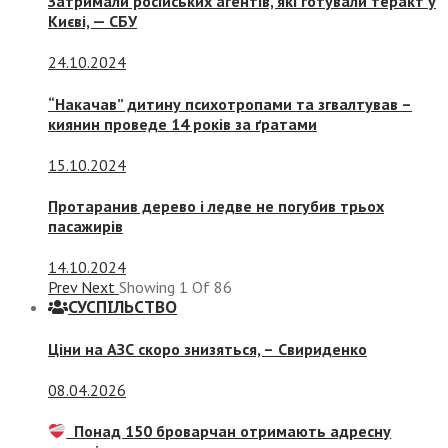
Затримали російських агентів, які готували теракт у
Києві, — СБУ
24.10.2024
“Накачав” дитину психотропами та згвалтував –
киянин проведе 14 років за ґратами
15.10.2024
Протаранив дерево і ледве не погубив трьох
пасажирів
14.10.2024
Prev
Next
Showing
1
Of
86
СУСПIЛЬСТВО
Ціни на АЗС скоро знизяться, –
Свириденко
08.04.2026
Понад 150 броварчан отримають адресну