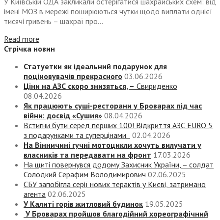
У Київській ОДА закликали остерігатися шахрайських схем: від
імені МОЗ в мережі поширюються чутки щодо виплати однієї
тисячі гривень – шахраї про...
Read more
Стрічка новин
Статуетки як ідеальний подарунок для
поціновувачів прекрасного
03.06.2026
Ціни на АЗС скоро знизяться, –
Свириденко
08.04.2026
Як працюють суші-ресторани у Броварах під час
війни: досвід «Сушия»
08.04.2026
Встигни бути серед перших 100! Відкриття АЗС EURO 5
з подарунками та суперцінами
02.04.2026
На Вінничині гучні мотоцикли хочуть вилучати у
власників та передавати на фронт
17.03.2026
На щиті повернувся додому Захисник України, – солдат
Солодкий Серафим Володимирович
02.06.2025
СБУ запобігла серії нових терактів у Києві, затримано
агента
02.06.2025
У Калиті горів житловий будинок
19.05.2025
У Броварах пройшов благодійний хореографічний