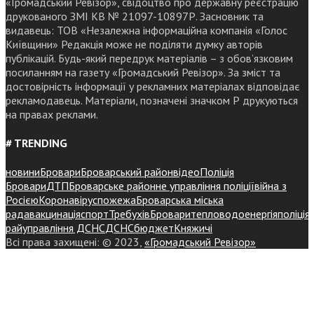
«Громадський Ревізор», свідоцтво про державну реєстрацію
друкованого ЗМІ КВ № 21097-10897Р. Засновник та
видавець: ТОВ «Незалежна інформаційна компанія «Голос
Київщини» Редакція може не поділяти думку авторів
публікацій. Будь-який передрук матеріалів – з обов’язковим
посиланням на газету «Громадський Ревізор». За зміст та
достовірність інформації у рекламних матеріалах відповідає
рекламодавець. Матеріали, позначені значком Р друкуються
на правах реклами.
# TRENDING
новини
Бровари
Броварський район
відео
Поліція
Бровари
ДТП
Броварське районне управління поліції
війна з
Росією
Коронавірус
пожежа
Броварська міська
рада
вакцинація
спорт
Требухів
Броваритепловодоенергія
поліція
райуправління ДСНС
ДСНС
бюджет
Княжичі
Всі права захищені: © 2023,
«Громадський Ревізор»