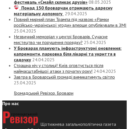
фестиваль «Смайл скликає друзів»
08.05.2025
Понад 150 броварчан отримають адресну
матеріальну допомогу
29.04.2025
Повний мирний план Трампа під назвою «‎Рамки
російсько-української угоди» вперше опублікували в ЗМІ
25.04.2025
Незвичний меморіал у центрі Броварів. Сучасне
мистецтво чи порушення порядку?
25.04.2025
У Броварах планують інфраструктурні оновлення:
капремонти, парковка біля лікарні та укриття в
садочку
24.04.2025
Страшна ніч у столиці! Київ оговтується після
наймасштабнішої атаки з початку року!
24.04.2025
Завтра в Броварській громаді вимикатимуть світло
23.04.2025
Громадський Ревізор. Бровари
Про нас
Щотижнева загальнополітична газета