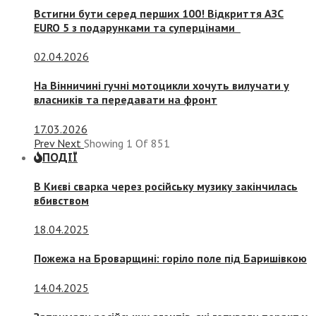
Встигни бути серед перших 100! Відкриття АЗС
EURO 5 з подарунками та суперцінами
02.04.2026
На Вінничині гучні мотоцикли хочуть вилучати у
власників та передавати на фронт
17.03.2026
Prev
Next
Showing
1
Of
851
ПОДІЇ
В Києві сварка через російську музику закінчилась
вбивством
18.04.2025
Пожежа на Броварщині: горіло поле під Баришівкою
14.04.2025