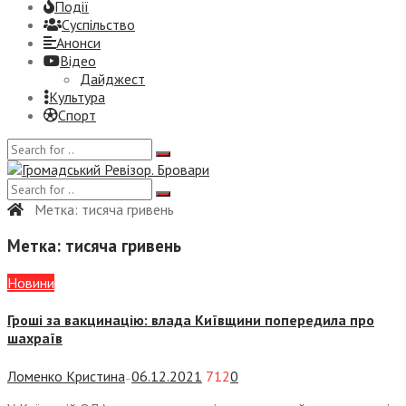
Події
Суспiльство
Анонси
Відео
Дайджест
Культура
Спорт
Метка:
тисяча гривень
Метка:
тисяча гривень
Новини
Гроші за вакцинацію: влада Київщини попередила про
шахраїв
Ломенко Кристина
06.12.2021
712
0
—