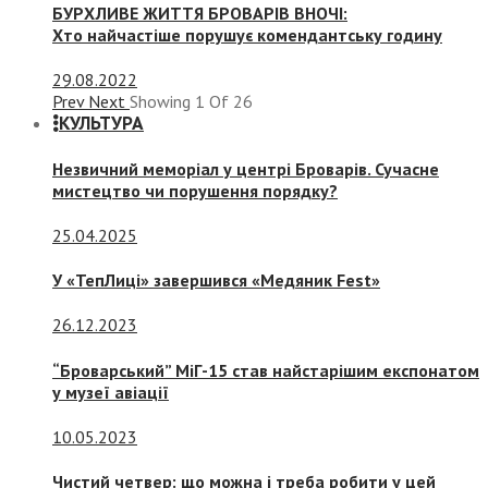
БУРХЛИВЕ ЖИТТЯ БРОВАРІВ ВНОЧІ:
Хто найчастіше порушує комендантську годину
29.08.2022
Prev
Next
Showing
1
Of
26
КУЛЬТУРА
Незвичний меморіал у центрі Броварів. Сучасне
мистецтво чи порушення порядку?
25.04.2025
У «ТепЛиці» завершився «Медяник Fest»
26.12.2023
“Броварський” МіГ-15 став найстарішим експонатом
у музеї авіації
10.05.2023
Чистий четвер: що можна і треба робити у цей