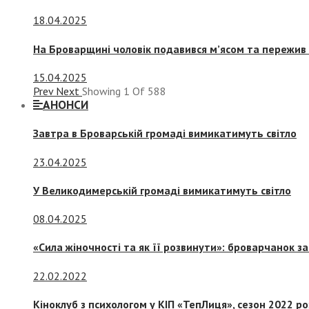
18.04.2025
На Броварщині чоловік подавився м’ясом та пережив 
15.04.2025
Prev
Next
Showing
1
Of
588
АНОНСИ
Завтра в Броварській громаді вимикатимуть світло
23.04.2025
У Великодимерській громаді вимикатимуть світло
08.04.2025
«Сила жіночності та як її розвинути»: броварчанок 
22.02.2022
Кіноклуб з психологом у КІП «ТепЛиця», сезон 2022 р