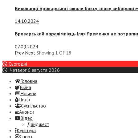
Вихованці Броварської школи боксу знову вибороли 
14.10.2024
Броварський паралімпієць Ілля Яременко не потрапив
07.09.2024
Prev
Next
Showing
1
Of
18
Сьогодні
Четверг 6 августа 2026
Головна
Війна
Новини
Події
Суспiльство
Анонси
Відео
Дайджест
Культура
Спорт