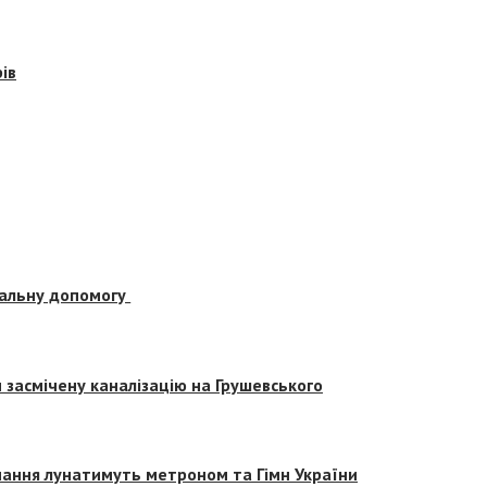
ів
альну допомогу
засмічену каналізацію на Грушевського
вчання лунатимуть метроном та Гімн України