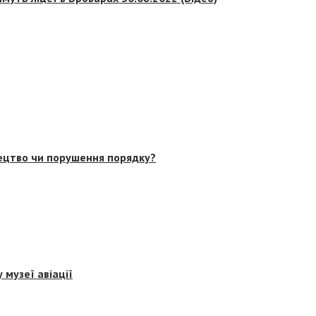
тецтво чи порушення порядку?
 музеї авіації