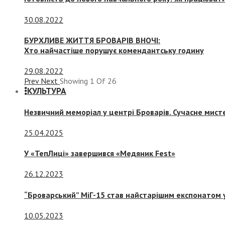
30.08.2022
БУРХЛИВЕ ЖИТТЯ БРОВАРІВ ВНОЧІ:
Хто найчастіше порушує комендантську годину
29.08.2022
Prev
Next
Showing
1
Of
26
КУЛЬТУРА
Незвичний меморіал у центрі Броварів. Сучасне мис
25.04.2025
У «ТепЛиці» завершився «Медяник Fest»
26.12.2023
“Броварський” МіГ-15 став найстарішим експонатом у
10.05.2023