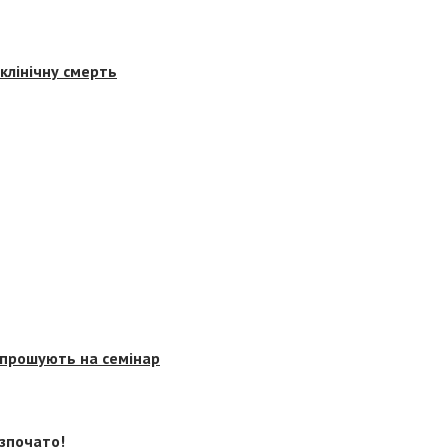
клінічну смерть
запрошують на семінар
озпочато!