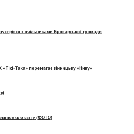
зустрівся з очільниками Броварської громади
 «Тікі-Така» перемагає вінницьку «Ниву»
ві
емпіонкою світу (ФОТО)