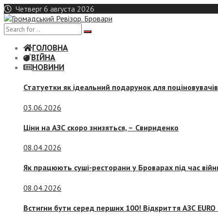
Skip
Четверг 6 августа 2026
to
content
ГОЛОВНА
ВІЙНА
НОВИНИ
Статуетки як ідеальний подарунок для поціновувачі
03.06.2026
Ціни на АЗС скоро знизяться, –
Свириденко
08.04.2026
Як працюють суші-ресторани у Броварах під час війн
08.04.2026
Встигни бути серед перших 100! Відкриття АЗС EURO