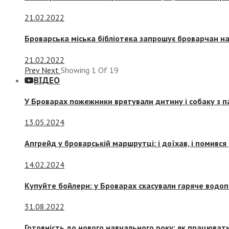
21.02.2022
Броварська міська бібліотека запрошує броварчан 
21.02.2022
Prev
Next
Showing
1
Of
19
ВІДЕО
У Броварах пожежники врятували дитину і собаку з 
13.05.2024
Апгрейд у броварській маршрутці: і доїхав, і помився
14.02.2024
Купуйте бойлери: у Броварах скасували гаряче водоп
31.08.2022
Готовність до нового навчального року: як працювати