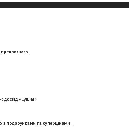
в прекрасного
и: досвід «Сушия»
 5 з подарунками та суперцінами