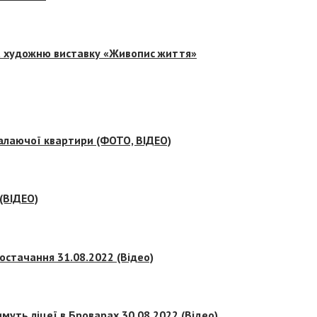
на художню виставку «Живопис життя»
палаючої квартири (ФОТО, ВІДЕО)
 (ВІДЕО)
остачання 31.08.2022 (Відео)
муть ліцеї в Броварах 30.08.2022 (Відео)