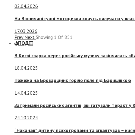
02.04.2026
На Вінничині гучні мотоцикли хочуть вилучати у вла
17.03.2026
Prev
Next
Showing
1
Of
851
ПОДІЇ
В Києві сварка через російську музику закінчилась в
18.04.2025
Пожежа на Броварщині: горіло поле під Баришівкою
14.04.2025
Затримали російських агентів, які готували теракт у К
24.10.2024
“Накачав” дитину психотропами та згвалтував – киян