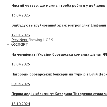
Чистий четвер: що можна і треба робити у цей день
13.04.2023
Відбудують зруйнований храм: митрополит Епіфаній 
12.01.2023
Prev
Next
Showing
1
Of
9
СПОРТ
На чемпіонаті України броварська команда дівчат ФК
18.04.2025
Нагороди броварських боксерів на турнір в Білій Церк
09.04.2025
Перша леді кікбоксингу: Катерина Титаренко стала ч
18.10.2024