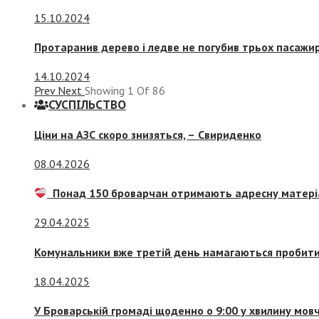
15.10.2024
Протаранив дерево і ледве не погубив трьох пасажир
14.10.2024
Prev
Next
Showing
1
Of
86
СУСПIЛЬСТВО
Ціни на АЗС скоро знизяться, –
Свириденко
08.04.2026
Понад 150 броварчан отримають адресну матері
29.04.2025
Комунальники вже третій день намагаються пробити 
18.04.2025
У Броварській громаді щоденно о 9:00 у хвилину мо