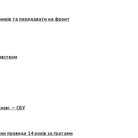
сників та передавати на фронт
бивством
иєві, — СБУ
ин проведе 14 років за ґратами