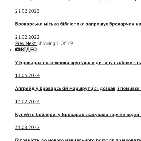
21.02.2022
Броварська міська бібліотека запрошує броварчан 
21.02.2022
Prev
Next
Showing
1
Of
19
ВІДЕО
У Броварах пожежники врятували дитину і собаку з 
13.05.2024
Апгрейд у броварській маршрутці: і доїхав, і помився
14.02.2024
Купуйте бойлери: у Броварах скасували гаряче водоп
31.08.2022
Готовність до нового навчального року: як працювати