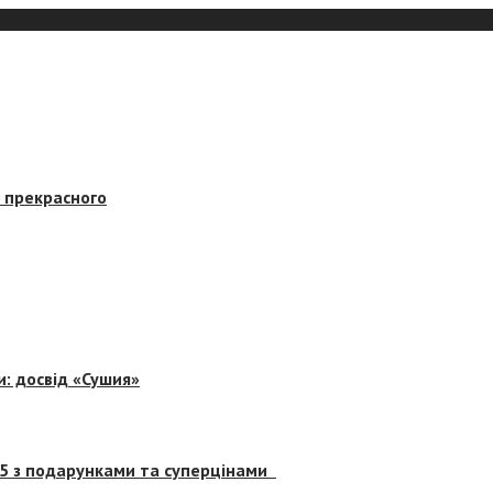
в прекрасного
и: досвід «Сушия»
 5 з подарунками та суперцінами