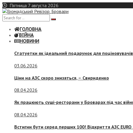
Skip
Пятница 7 августа 2026
to
content
ГОЛОВНА
ВІЙНА
НОВИНИ
Статуетки як ідеальний подарунок для поціновувачі
03.06.2026
Ціни на АЗС скоро знизяться, –
Свириденко
08.04.2026
Як працюють суші-ресторани у Броварах під час війн
08.04.2026
Встигни бути серед перших 100! Відкриття АЗС EURO