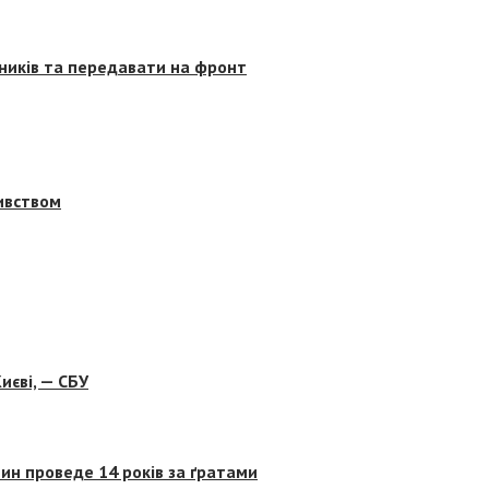
сників та передавати на фронт
бивством
иєві, — СБУ
ин проведе 14 років за ґратами