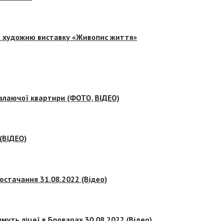
на художню виставку «Живопис життя»
палаючої квартири (ФОТО, ВІДЕО)
 (ВІДЕО)
остачання 31.08.2022 (Відео)
муть ліцеї в Броварах 30.08.2022 (Відео)