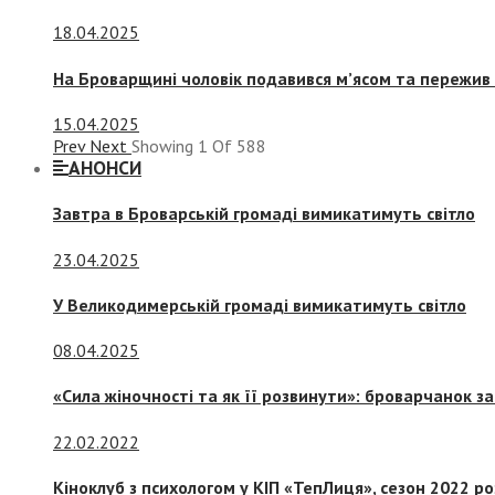
18.04.2025
На Броварщині чоловік подавився м’ясом та пережив 
15.04.2025
Prev
Next
Showing
1
Of
588
АНОНСИ
Завтра в Броварській громаді вимикатимуть світло
23.04.2025
У Великодимерській громаді вимикатимуть світло
08.04.2025
«Сила жіночності та як її розвинути»: броварчанок 
22.02.2022
Кіноклуб з психологом у КІП «ТепЛиця», сезон 2022 р