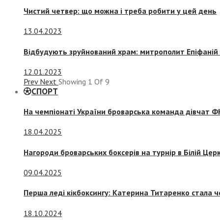
Чистий четвер: що можна і треба робити у цей день
13.04.2023
Відбудують зруйнований храм: митрополит Епіфаній 
12.01.2023
Prev
Next
Showing
1
Of
9
СПОРТ
На чемпіонаті України броварська команда дівчат ФК
18.04.2025
Нагороди броварських боксерів на турнір в Білій Церк
09.04.2025
Перша леді кікбоксингу: Катерина Титаренко стала ч
18.10.2024