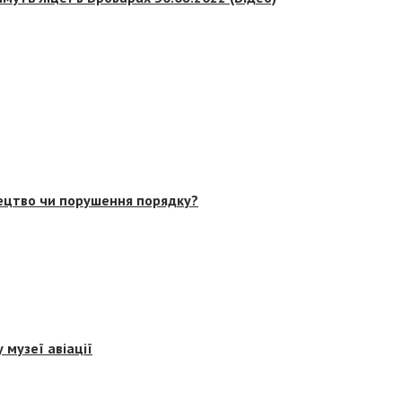
тецтво чи порушення порядку?
 музеї авіації