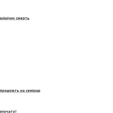
клінічну смерть
запрошують на семінар
озпочато!