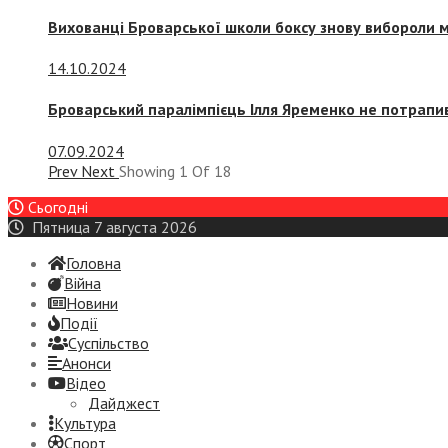
Вихованці Броварської школи боксу знову вибороли 
14.10.2024
Броварський паралімпієць Ілля Яременко не потрапив
07.09.2024
Prev
Next
Showing
1
Of
18
Сьогодні
Пятница 7 августа 2026
Головна
Війна
Новини
Події
Суспiльство
Анонси
Відео
Дайджест
Культура
Спорт