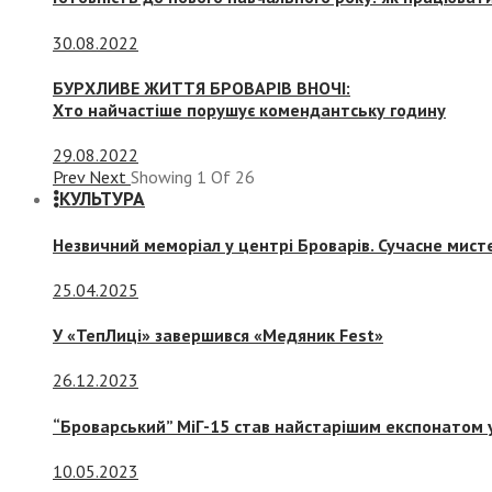
30.08.2022
БУРХЛИВЕ ЖИТТЯ БРОВАРІВ ВНОЧІ:
Хто найчастіше порушує комендантську годину
29.08.2022
Prev
Next
Showing
1
Of
26
КУЛЬТУРА
Незвичний меморіал у центрі Броварів. Сучасне мис
25.04.2025
У «ТепЛиці» завершився «Медяник Fest»
26.12.2023
“Броварський” МіГ-15 став найстарішим експонатом у
10.05.2023