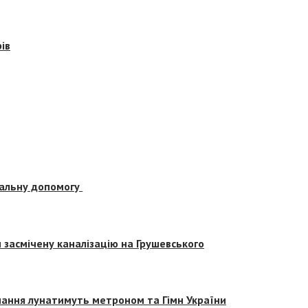
ів
альну допомогу
засмічену каналізацію на Грушевського
вчання лунатимуть метроном та Гімн України