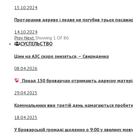
15.10.2024
Протаранив дерево і ледве не погубив трьох пасажир
14.10.2024
Prev
Next
Showing
1
Of
86
СУСПIЛЬСТВО
Ціни на АЗС скоро знизяться, –
Свириденко
08.04.2026
Понад 150 броварчан отримають адресну матері
29.04.2025
Комунальники вже третій день намагаються пробити 
18.04.2025
У Броварській громаді щоденно о 9:00 у хвилину мо