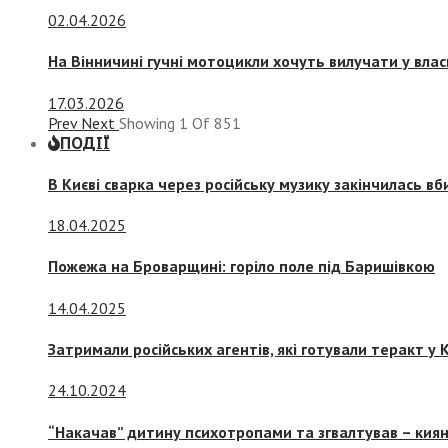
02.04.2026
На Вінничині гучні мотоцикли хочуть вилучати у вла
17.03.2026
Prev
Next
Showing
1
Of
851
ПОДІЇ
В Києві сварка через російську музику закінчилась в
18.04.2025
Пожежа на Броварщині: горіло поле під Баришівкою
14.04.2025
Затримали російських агентів, які готували теракт у К
24.10.2024
“Накачав” дитину психотропами та згвалтував – киян