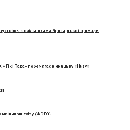
зустрівся з очільниками Броварської громади
 «Тікі-Така» перемагає вінницьку «Ниву»
ві
емпіонкою світу (ФОТО)