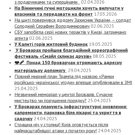
з подарунками та суперцінами
02.04.2026
На Вінничині гучні мотоцикли хочуть вилучати у
власників та передавати на фронт
17.03.2026
На щиті повернувся додому Захисник України, – солдат
Солодкий Серафим Володимирович
02.06.2025
СБУ запобігла серії нових терактів у Києві, затримано
агента
02.06.2025
У Калиті горів житловий будинок
19.05.2025
У Броварах пройшов благодійний хореографічний
фестиваль «Смайл скликає друзів»
08.05.2025
❤️‍🩹 Понад 150 броварчан отримають адресну
матеріальну допомогу
29.04.2025
Повний мирний план Трампа під назвою «‎Рамки
російсько-української угоди» вперше опублікували в ЗМІ
25.04.2025
Незвичний меморіал у центрі Броварів. Сучасне
мистецтво чи порушення порядку?
25.04.2025
У Броварах планують інфраструктурні оновлення:
капремонти, парковка біля лікарні та укриття в
садочку
24.04.2025
Страшна ніч у столиці! Київ оговтується після
наймасштабнішої атаки з початку року!
24.04.2025