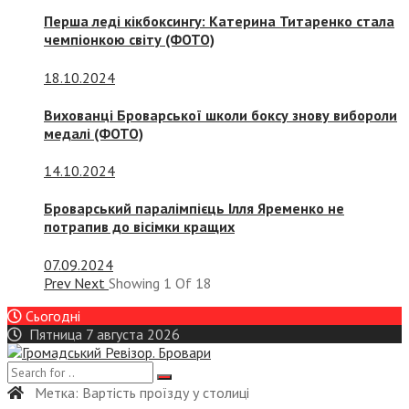
Перша леді кікбоксингу: Катерина Титаренко стала
чемпіонкою світу (ФОТО)
18.10.2024
Вихованці Броварської школи боксу знову вибороли
медалі (ФОТО)
14.10.2024
Броварський паралімпієць Ілля Яременко не
потрапив до вісімки кращих
07.09.2024
Prev
Next
Showing
1
Of
18
Сьогодні
Пятница 7 августа 2026
Метка:
Вартість проїзду у столиці