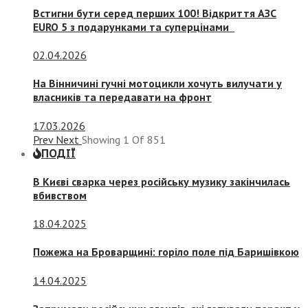
Встигни бути серед перших 100! Відкриття АЗС
EURO 5 з подарунками та суперцінами
02.04.2026
На Вінничині гучні мотоцикли хочуть вилучати у
власників та передавати на фронт
17.03.2026
Prev
Next
Showing
1
Of
851
ПОДІЇ
В Києві сварка через російську музику закінчилась
вбивством
18.04.2025
Пожежа на Броварщині: горіло поле під Баришівкою
14.04.2025