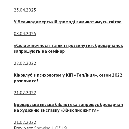
23.04.2025
У Великодимерській громаді вимикатимуть світло
08.04.2025
«Сила жіночності та як її розвинути»: броварчанок
запрошують на семінар
22.02.2022
Кіноклуб з психологом у КІП «ТепЛиця», сезон 2022
розпочато!
21.02.2022
Броварська міська бібліотека запрошує броварчан
на художню виставку «Живопис життя»
21.02.2022
Prev
Next
Showing
1
Of
19