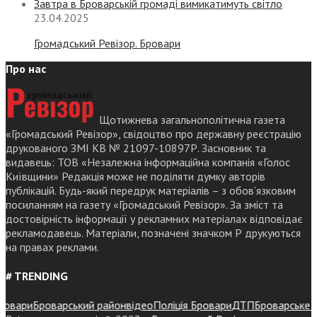
Завтра в Броварській громаді вимикатимуть світло
23.04.2025
Громадський Ревізор. Бровари
Про нас
Щотижнева загальнополітична газета
«Громадський Ревізор», свідоцтво про державну реєстрацію
друкованого ЗМІ КВ № 21097-10897Р. Засновник та
видавець: ТОВ «Незалежна інформаційна компанія «Голос
Київщини» Редакція може не поділяти думку авторів
публікацій. Будь-який передрук матеріалів – з обов’язковим
посиланням на газету «Громадський Ревізор». За зміст та
достовірність інформації у рекламних матеріалах відповідає
рекламодавець. Матеріали, позначені значком Р друкуються
на правах реклами.
# TRENDING
вари
Броварський район
відео
Поліція Бровари
ДТП
Броварське райо