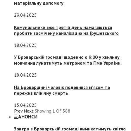
матеріальну допомогу
29.04.2025
Комунальники вже третій день намагаються
пробити засмічену каналізацію на Грушевського
18.04.2025
У Броварській громаді щоденно о 9:00 у хвилину
мовчання лунатимуть метроном та Гімн України
18.04.2025
На Броварщині чоловік подавився м’ясом та
пережив клінічну смерть
15.04.2025
Prev
Next
Showing
1
Of
588
АНОНСИ
Завтра в Броварській громаді вимикатимуть світло