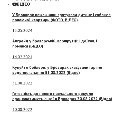
ВІДЕО
У Броварах пожежники врятували дитину і собаку з
палаючої квартири (ФОТО, ВІДЕО)
13.05.2024
Апгрейд у броварській маршрутці: і доїхав, і
помився (ВІДЕО)
14.02.2024
Купуйте бойлери: у Броварах скасували гаряче
водопостачання 31.08.2022 (Відео)
31.08.2022
Готовність до нового навчального року: як
працюватимуть ліцеї в Броварах 30.08.2022 (Відео)
30.08.2022