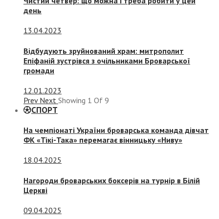
Чистий четвер: що можна і треба робити у цей
день
13.04.2023
Відбудують зруйнований храм: митрополит
Епіфаній зустрівся з очільниками Броварської
громади
12.01.2023
Prev
Next
Showing
1
Of
9
СПОРТ
На чемпіонаті України броварська команда дівчат
ФК «Тікі-Така» перемагає вінницьку «Ниву»
18.04.2025
Нагороди броварських боксерів на турнір в Білій
Церкві
09.04.2025