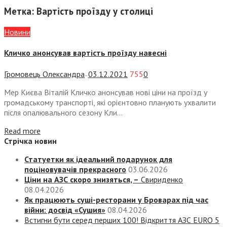
Метка:
Вартість проїзду у столиці
Новини
Кличко анонсував вартість проїзду навесні
Громовець Олександра
03.12.2021
755
0
—
Мер Києва Віталій Кличко анонсував нові ціни на проїзд у
громадському транспорті, які орієнтовно планують ухвалити
після опалювального сезону Кли...
Read more
Стрічка новин
Статуетки як ідеальний подарунок для
поціновувачів прекрасного
03.06.2026
Ціни на АЗС скоро знизяться, –
Свириденко
08.04.2026
Як працюють суші-ресторани у Броварах під час
війни: досвід «Сушия»
08.04.2026
Встигни бути серед перших 100! Відкриття АЗС EURO 5