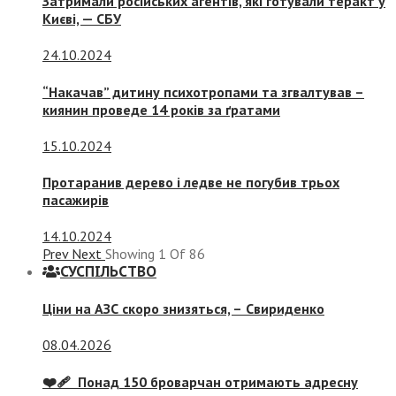
Затримали російських агентів, які готували теракт у
Києві, — СБУ
24.10.2024
“Накачав” дитину психотропами та згвалтував –
киянин проведе 14 років за ґратами
15.10.2024
Протаранив дерево і ледве не погубив трьох
пасажирів
14.10.2024
Prev
Next
Showing
1
Of
86
СУСПIЛЬСТВО
Ціни на АЗС скоро знизяться, –
Свириденко
08.04.2026
❤️‍🩹 Понад 150 броварчан отримають адресну