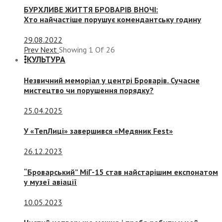
БУРХЛИВЕ ЖИТТЯ БРОВАРІВ ВНОЧІ:
Хто найчастіше порушує комендантську годину
29.08.2022
Prev
Next
Showing
1
Of
26
КУЛЬТУРА
Незвичний меморіал у центрі Броварів. Сучасне
мистецтво чи порушення порядку?
25.04.2025
У «ТепЛиці» завершився «Медяник Fest»
26.12.2023
“Броварський” МіГ-15 став найстарішим експонатом
у музеї авіації
10.05.2023