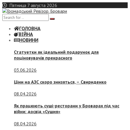
Skip
Пятница 7 августа 2026
to
content
ГОЛОВНА
ВІЙНА
НОВИНИ
Статуетки як ідеальний подарунок для
поціновувачів прекрасного
03.06.2026
Ціни на АЗС скоро знизяться, –
Свириденко
08.04.2026
Як працюють суші-ресторани у Броварах під час
війни: досвід «Сушия»
08.04.2026