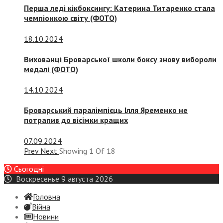
Перша леді кікбоксингу: Катерина Титаренко стала
чемпіонкою світу (ФОТО)
18.10.2024
Вихованці Броварської школи боксу знову вибороли
медалі (ФОТО)
14.10.2024
Броварський паралімпієць Ілля Яременко не
потрапив до вісімки кращих
07.09.2024
Prev
Next
Showing
1
Of
18
Сьогодні
Воскресенье 9 августа 2026
Головна
Війна
Новини