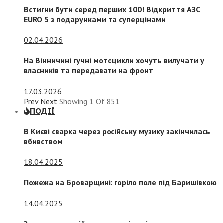
Встигни бути серед перших 100! Відкриття АЗС
EURO 5 з подарунками та суперцінами
02.04.2026
На Вінничині гучні мотоцикли хочуть вилучати у
власників та передавати на фронт
17.03.2026
Prev
Next
Showing
1
Of
851
ПОДІЇ
В Києві сварка через російську музику закінчилась
вбивством
18.04.2025
Пожежа на Броварщині: горіло поле під Баришівкою
14.04.2025