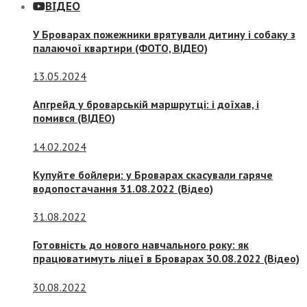
ВІДЕО
У Броварах пожежники врятували дитину і собаку з
палаючої квартири (ФОТО, ВІДЕО)
13.05.2024
Апгрейд у броварській маршрутці: і доїхав, і
помився (ВІДЕО)
14.02.2024
Купуйте бойлери: у Броварах скасували гаряче
водопостачання 31.08.2022 (Відео)
31.08.2022
Готовність до нового навчального року: як
працюватимуть ліцеї в Броварах 30.08.2022 (Відео)
30.08.2022