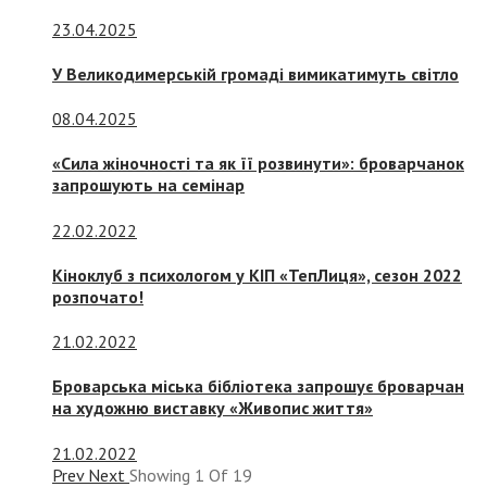
23.04.2025
У Великодимерській громаді вимикатимуть світло
08.04.2025
«Сила жіночності та як її розвинути»: броварчанок
запрошують на семінар
22.02.2022
Кіноклуб з психологом у КІП «ТепЛиця», сезон 2022
розпочато!
21.02.2022
Броварська міська бібліотека запрошує броварчан
на художню виставку «Живопис життя»
21.02.2022
Prev
Next
Showing
1
Of
19