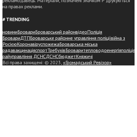
рекламодавець. Матеріали, позначені значком Р друкуються
на правах реклами.
# TRENDING
новини
Бровари
Броварський район
відео
Поліція
Бровари
ДТП
Броварське районне управління поліції
війна з
Росією
Коронавірус
пожежа
Броварська міська
рада
вакцинація
спорт
Требухів
Броваритепловодоенергія
поліція
райуправління ДСНС
ДСНС
бюджет
Княжичі
Всі права захищені: © 2023,
«Громадський Ревізор»