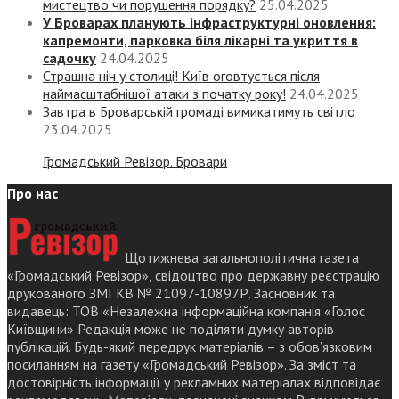
мистецтво чи порушення порядку?
25.04.2025
У Броварах планують інфраструктурні оновлення:
капремонти, парковка біля лікарні та укриття в
садочку
24.04.2025
Страшна ніч у столиці! Київ оговтується після
наймасштабнішої атаки з початку року!
24.04.2025
Завтра в Броварській громаді вимикатимуть світло
23.04.2025
Громадський Ревізор. Бровари
Про нас
Щотижнева загальнополітична газета
«Громадський Ревізор», свідоцтво про державну реєстрацію
друкованого ЗМІ КВ № 21097-10897Р. Засновник та
видавець: ТОВ «Незалежна інформаційна компанія «Голос
Київщини» Редакція може не поділяти думку авторів
публікацій. Будь-який передрук матеріалів – з обов’язковим
посиланням на газету «Громадський Ревізор». За зміст та
достовірність інформації у рекламних матеріалах відповідає