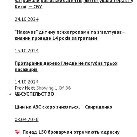
Затримали російських агентів, які готували теракт у
Києві, — СБУ
24.10.2024
“Накачав” дитину психотропами та згвалтував –
киянин проведе 14 років за ґратами
15.10.2024
Протаранив дерево і ледве не погубив трьох
пасажирів
14.10.2024
Prev
Next
Showing
1
Of
86
СУСПIЛЬСТВО
Ціни на АЗС скоро знизяться, –
Свириденко
08.04.2026
Понад 150 броварчан отримають адресну