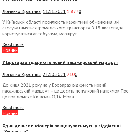
Ломенко Кристина
11.11.2021
1 877
0
—
У Київській області посилюють карантинні обмеження, які
стосуватимуться громадського транспорту. З 13 листопада
користуватися автобусами, маршрут...
Read more
Новини
У Броварах відкриють новий пасажирський маршрут
Ломенко Кристина
25.10.2021
710
0
—
До кінця 2021 року на у Броварах відкриють новий
пасажирський маршрут – це досить популярний напрямок Про
це повідомляє Київська ОДА. Мова ...
Read more
Новини
Один день: пенсіонерів вакцинуватимуть у відділенні
“Укрпошти”