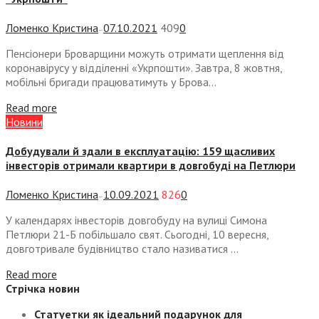
Ломенко Кристина
07.10.2021
409
0
—
Пенсіонери Броварщини можуть отримати щеплення від
коронавірусу у відділенні «Укрпошти». Завтра, 8 жовтня,
мобільні бригади працюватимуть у Брова...
Read more
Новини
Добудували й здали в експлуатацію: 159 щасливих
інвесторів отримали квартири в довгобуді на Петлюри
Ломенко Кристина
10.09.2021
826
0
—
У календарях інвесторів довгобуду на вулиці Симона
Петлюри 21-Б побільшало свят. Сьогодні, 10 вересня,
довготривале будівництво стало називатися ...
Read more
Стрічка новин
Статуетки як ідеальний подарунок для