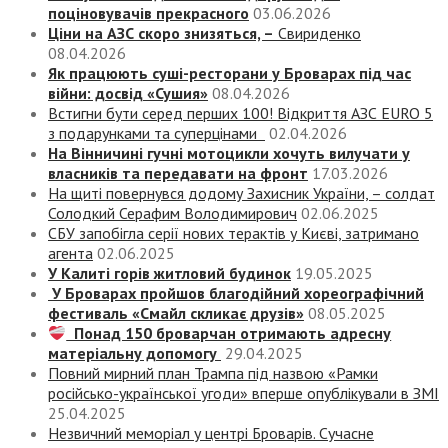
поціновувачів прекрасного
03.06.2026
Ціни на АЗС скоро знизяться, –
Свириденко
08.04.2026
Як працюють суші-ресторани у Броварах під час
війни: досвід «Сушия»
08.04.2026
Встигни бути серед перших 100! Відкриття АЗС EURO 5
з подарунками та суперцінами
02.04.2026
На Вінничині гучні мотоцикли хочуть вилучати у
власників та передавати на фронт
17.03.2026
На щиті повернувся додому Захисник України, – солдат
Солодкий Серафим Володимирович
02.06.2025
СБУ запобігла серії нових терактів у Києві, затримано
агента
02.06.2025
У Калиті горів житловий будинок
19.05.2025
У Броварах пройшов благодійний хореографічний
фестиваль «Смайл скликає друзів»
08.05.2025
Понад 150 броварчан отримають адресну
матеріальну допомогу
29.04.2025
Повний мирний план Трампа під назвою «‎Рамки
російсько-української угоди» вперше опублікували в ЗМІ
25.04.2025
Незвичний меморіал у центрі Броварів. Сучасне