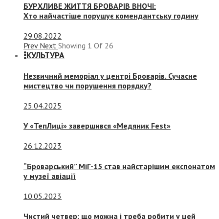
БУРХЛИВЕ ЖИТТЯ БРОВАРІВ ВНОЧІ:
Хто найчастіше порушує комендантську годину
29.08.2022
Prev
Next
Showing
1
Of
26
КУЛЬТУРА
Незвичний меморіал у центрі Броварів. Сучасне
мистецтво чи порушення порядку?
25.04.2025
У «ТепЛиці» завершився «Медяник Fest»
26.12.2023
“Броварський” МіГ-15 став найстарішим експонатом
у музеї авіації
10.05.2023
Чистий четвер: що можна і треба робити у цей