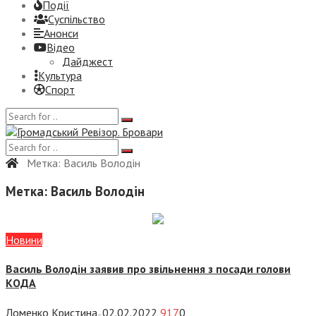
Події
Суспiльство
Анонси
Відео
Дайджест
Культура
Спорт
Метка:
Василь Володін
Метка:
Василь Володін
Новини
Василь Володін заявив про звільнення з посади голови
КОДА
Ломенко Кристина
02.02.2022
917
0
—