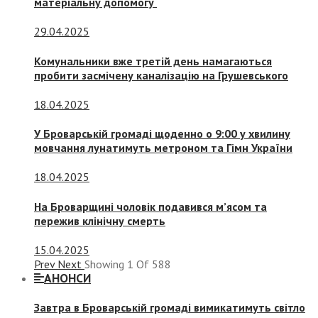
матеріальну допомогу
29.04.2025
Комунальники вже третій день намагаються
пробити засмічену каналізацію на Грушевського
18.04.2025
У Броварській громаді щоденно о 9:00 у хвилину
мовчання лунатимуть метроном та Гімн України
18.04.2025
На Броварщині чоловік подавився м’ясом та
пережив клінічну смерть
15.04.2025
Prev
Next
Showing
1
Of
588
АНОНСИ
Завтра в Броварській громаді вимикатимуть світло