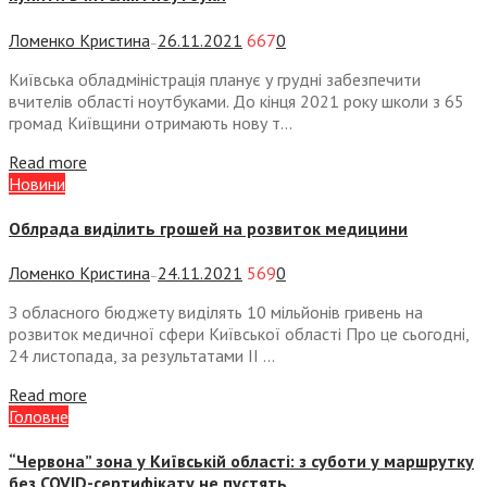
Ломенко Кристина
26.11.2021
667
0
—
Київська обладміністрація планує у грудні забезпечити
вчителів області ноутбуками. До кінця 2021 року школи з 65
громад Київщини отримають нову т...
Read more
Новини
Облрада виділить грошей на розвиток медицини
Ломенко Кристина
24.11.2021
569
0
—
З обласного бюджету виділять 10 мільйонів гривень на
розвиток медичної сфери Київської області Про це сьогодні,
24 листопада, за результатами II ...
Read more
Головне
“Червона” зона у Київській області: з суботи у маршрутку
без COVID-сертифікату не пустять