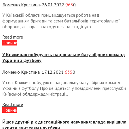
Ломенко Кристина
26.01.2022
963
0
—
У Київській області пришвидшується робота над
формуванням бригади та семи батальйонів територіальної
оборони, які зараз знаходяться на стадії уко...
Read more
Новини
У Княжичах побудують національну базу збірних команд
України з футболу
Ломенко Кристина
17.12.2021
635
0
—
У селі Княжичі побудують національну базу збірних команд
України з футболу Про це йдеться у повідомленні пресслужби
Київської облдержадміністраці...
Read more
Новини
Йшов другий рік дистанційного навчання: влада вирішила
купити вчителям ноутбуки