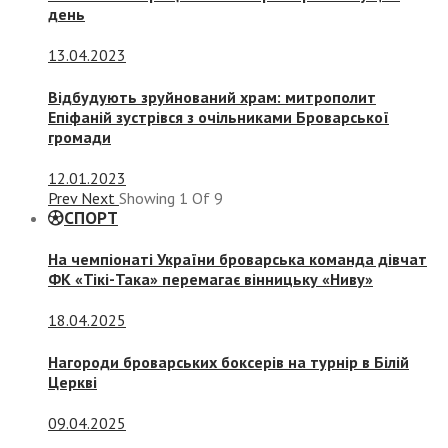
день
13.04.2023
Відбудують зруйнований храм: митрополит
Епіфаній зустрівся з очільниками Броварської
громади
12.01.2023
Prev
Next
Showing
1
Of
9
СПОРТ
На чемпіонаті України броварська команда дівчат
ФК «Тікі-Така» перемагає вінницьку «Ниву»
18.04.2025
Нагороди броварських боксерів на турнір в Білій
Церкві
09.04.2025