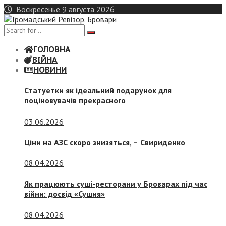
Skip
Воскресенье 9 августа 2026
to
content
ГОЛОВНА
ВІЙНА
НОВИНИ
Статуетки як ідеальний подарунок для
поціновувачів прекрасного
03.06.2026
Ціни на АЗС скоро знизяться, –
Свириденко
08.04.2026
Як працюють суші-ресторани у Броварах під час
війни: досвід «Сушия»
08.04.2026