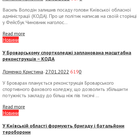
Василь Володін залишив посаду голови Київської обласної
адміністрації (КОДА). Про це політик написав на своїй сторінці
у Фейсбук Чиновник наголос...
Read more
Новини
У Броварському спортколеджі запланована масштабна
реконструкція – КОДА
Ломенко Кристина
27.01.2022
619
0
—
У Броварах планується реконструкція Броварського
спортивного фахового коледжу, що дозволить збільшити
потужність закладу до більш ніж пів тисячі ...
Read more
Новини
У Київській області формують бригаду і батальйони
тероборони