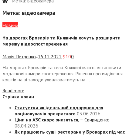
Метка:
відеокамера
Метка:
відеокамера
Новини
На дорогах Броварів та Княжичів хочуть розширити
мережу відеоспостереження
Марія Петренко
15.12.2021
910
0
—
На дорогах Броварів та села Княжичі мають встановити
додаткові камери спостереження. Рішення про виділення
коштів на ці заходи ухвалюватимуть на ...
Read more
Стрічка новин
Статуетки як ідеальний подарунок для
поціновувачів прекрасного
03.06.2026
Ціни на АЗС скоро знизяться, –
Свириденко
08.04.2026
Як працюють суші-ресторани у Броварах під час