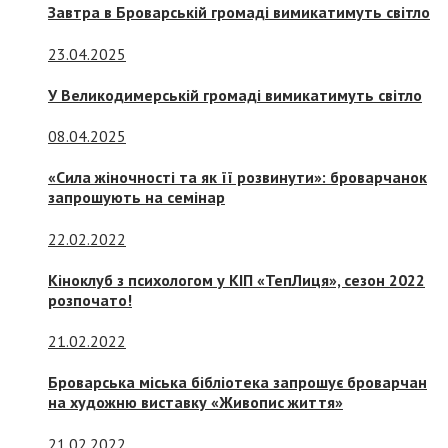
Завтра в Броварській громаді вимикатимуть світло
23.04.2025
У Великодимерській громаді вимикатимуть світло
08.04.2025
«Сила жіночності та як її розвинути»: броварчанок
запрошують на семінар
22.02.2022
Кіноклуб з психологом у КІП «ТепЛиця», сезон 2022
розпочато!
21.02.2022
Броварська міська бібліотека запрошує броварчан
на художню виставку «Живопис життя»
21.02.2022