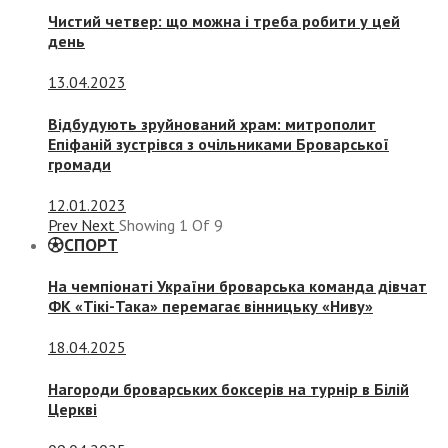
Чистий четвер: що можна і треба робити у цей
день
13.04.2023
Відбудують зруйнований храм: митрополит
Епіфаній зустрівся з очільниками Броварської
громади
12.01.2023
Prev
Next
Showing
1
Of
9
СПОРТ
На чемпіонаті України броварська команда дівчат
ФК «Тікі-Така» перемагає вінницьку «Ниву»
18.04.2025
Нагороди броварських боксерів на турнір в Білій
Церкві