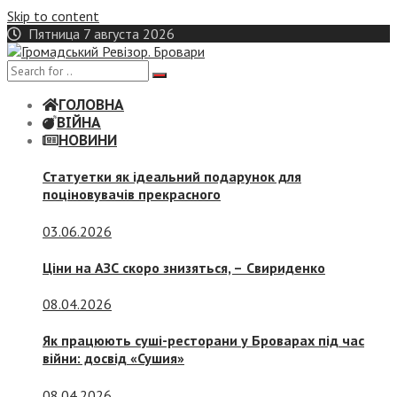
Skip to content
Пятница 7 августа 2026
ГОЛОВНА
ВІЙНА
НОВИНИ
Статуетки як ідеальний подарунок для
поціновувачів прекрасного
03.06.2026
Ціни на АЗС скоро знизяться, –
Свириденко
08.04.2026
Як працюють суші-ресторани у Броварах під час
війни: досвід «Сушия»
08.04.2026