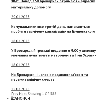
❤️‍🩹 Понад 150 броварчан отримають адресну
матеріальну допомогу
29.04.2025
Комунальники вже третій день намагаються
пробити засмічену каналізацію на Грушевського
18.04.2025
У Броварській громаді щоденно о 9:00 у хвилину
мовчання лунатимуть метроном та Гімн України
18.04.2025
На Броварщині чоловік подавився м’ясом та
пережив клінічну смерть
15.04.2025
Prev
Next
Showing
1
Of
588
АНОНСИ