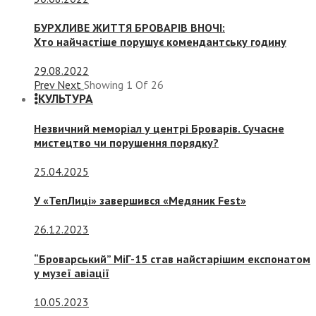
БУРХЛИВЕ ЖИТТЯ БРОВАРІВ ВНОЧІ:
Хто найчастіше порушує комендантську годину
29.08.2022
Prev
Next
Showing
1
Of
26
КУЛЬТУРА
Незвичний меморіал у центрі Броварів. Сучасне
мистецтво чи порушення порядку?
25.04.2025
У «ТепЛиці» завершився «Медяник Fest»
26.12.2023
“Броварський” МіГ-15 став найстарішим експонатом
у музеї авіації
10.05.2023