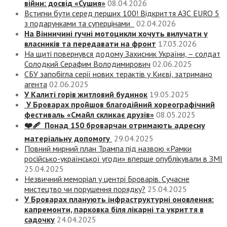
війни: досвід «Сушия»
08.04.2026
Встигни бути серед перших 100! Відкриття АЗС EURO 5
з подарунками та суперцінами
02.04.2026
На Вінничині гучні мотоцикли хочуть вилучати у
власників та передавати на фронт
17.03.2026
На щиті повернувся додому Захисник України, – солдат
Солодкий Серафим Володимирович
02.06.2025
СБУ запобігла серії нових терактів у Києві, затримано
агента
02.06.2025
У Калиті горів житловий будинок
19.05.2025
У Броварах пройшов благодійний хореографічний
фестиваль «Смайл скликає друзів»
08.05.2025
❤️‍🩹 Понад 150 броварчан отримають адресну
матеріальну допомогу
29.04.2025
Повний мирний план Трампа під назвою «‎Рамки
російсько-української угоди» вперше опублікували в ЗМІ
25.04.2025
Незвичний меморіал у центрі Броварів. Сучасне
мистецтво чи порушення порядку?
25.04.2025
У Броварах планують інфраструктурні оновлення:
капремонти, парковка біля лікарні та укриття в
садочку
24.04.2025