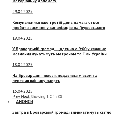
матеріальну допомогу
29.04.2025
Комунальники вже третій день намагаються
пробити засмічену каналізацію на Грушевського
18.04.2025
У Броварській громаді щоденно о 9:00 у хвилину
мовчання лунатимуть метроном та Гімн України
18.04.2025
На Броварщині чоловік подавився м’ясом та
пережив клінічну смерть
15.04.2025
Prev
Next
Showing
1
Of
588
АНОНСИ
Завтра в Броварській громаді вимикатимуть світло