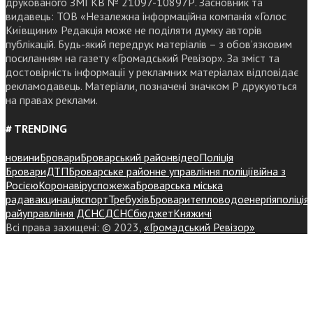
друкованого ЗМІ КВ № 21097-10897Р. Засновник та
видавець: ТОВ «Незалежна інформаційна компанія «Голос
Київщини» Редакція може не поділяти думку авторів
публікацій. Будь-який передрук матеріалів – з обов’язковим
посиланням на газету «Громадський Ревізор». За зміст та
достовірність інформації у рекламних матеріалах відповідає
рекламодавець. Матеріали, позначені значком Р друкуються
на правах реклами.
# TRENDING
новини
Бровари
Броварський район
відео
Поліція
Бровари
ДТП
Броварське районне управління поліції
війна з
Росією
Коронавірус
пожежа
Броварська міська
рада
вакцинація
спорт
Требухів
Броваритепловодоенергія
поліція
райуправління ДСНС
ДСНС
бюджет
Княжичі
Всі права захищені: © 2023,
«Громадський Ревізор»