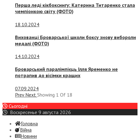
Перша леді кікбоксингу: Катерина Титаренко стала
чемпіонкою світу (ФОТО)
18.10.2024
Вихованці Броварської школи боксу знову вибороли
медалі (ФОТО)
14.10.2024
Броварський паралімпієць Ілля Яременко не
потрапив до вісімки кращих
07.09.2024
Prev
Next
Showing
1
Of
18
Сьогодні
Воскресенье 9 августа 2026
Головна
Війна
Новини