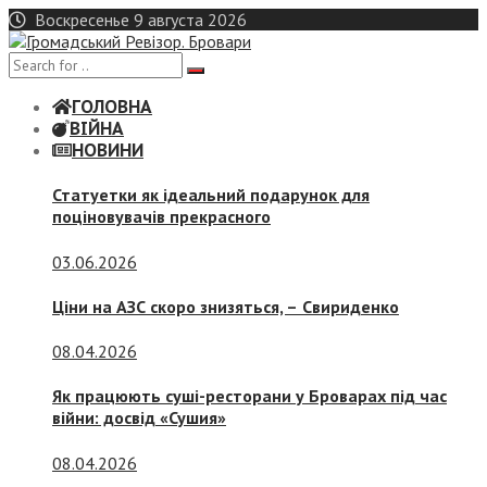
Skip
Воскресенье 9 августа 2026
to
content
ГОЛОВНА
ВІЙНА
НОВИНИ
Статуетки як ідеальний подарунок для
поціновувачів прекрасного
03.06.2026
Ціни на АЗС скоро знизяться, –
Свириденко
08.04.2026
Як працюють суші-ресторани у Броварах під час
війни: досвід «Сушия»
08.04.2026