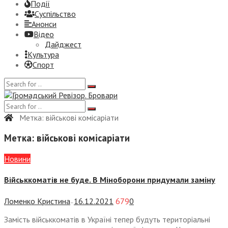
Події
Суспiльство
Анонси
Відео
Дайджест
Культура
Спорт
Метка:
військові комісаріати
Метка:
військові комісаріати
Новини
Військкоматів не буде. В Міноборони придумали заміну
Ломенко Кристина
16.12.2021
679
0
—
Замість військкоматів в Україні тепер будуть територіальні