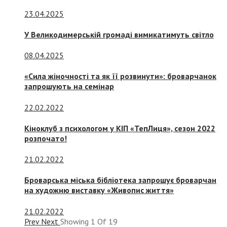
23.04.2025
У Великодимерській громаді вимикатимуть світло
08.04.2025
«Сила жіночності та як її розвинути»: броварчанок
запрошують на семінар
22.02.2022
Кіноклуб з психологом у КІП «ТепЛиця», сезон 2022
розпочато!
21.02.2022
Броварська міська бібліотека запрошує броварчан
на художню виставку «Живопис життя»
21.02.2022
Prev
Next
Showing
1
Of
19