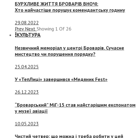
БУРХЛИВЕ ЖИТТЯ БРОВАРІВ ВНОЧІ:
Хто найчастіше порушує комендантську годину
29.08.2022
Prev
Next
Showing
1
Of
26
КУЛЬТУРА
Незвичний меморіал у центрі Броварів. Сучасне
мистецтво чи порушення порядку?
25.04.2025
У «ТепЛиці» завершився «Медяник Fest»
26.12.2023
“Броварський” МіГ-15 став найстарішим експонатом
у музеї авіації
10.05.2023
Чистий четвер: що можна і треба робити у цей