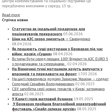
центри комплектування та соціальної підтримки Це
передбачено внесеними у середу, 15 гр...
Read more
Стрічка новин
Статуетки як ідеальний подарунок для
поціновувачів прекрасного
03.06.2026
Ціни на АЗС скоро знизяться, –
Свириденко
08.04.2026
Як працюють суші-ресторани у Броварах під час
війни: досвід «Сушия»
08.04.2026
Встигни бути серед перших 100! Відкриття АЗС EURO 5
з подарунками та суперцінами
02.04.2026
На Вінничині гучні мотоцикли хочуть вилучати у
власників та передавати на фронт
17.03.2026
На щиті повернувся додому Захисник України, – солдат
Солодкий Серафим Володимирович
02.06.2025
СБУ запобігла серії нових терактів у Києві, затримано
агента
02.06.2025
У Калиті горів житловий будинок
19.05.2025
У Броварах пройшов благодійний хореографічний
фестиваль «Смайл скликає друзів»
08.05.2025