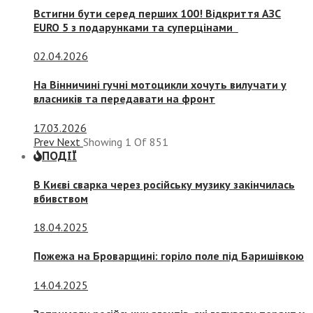
Встигни бути серед перших 100! Відкриття АЗС
EURO 5 з подарунками та суперцінами
02.04.2026
На Вінничині гучні мотоцикли хочуть вилучати у
власників та передавати на фронт
17.03.2026
Prev
Next
Showing
1
Of
851
ПОДІЇ
В Києві сварка через російську музику закінчилась
вбивством
18.04.2025
Пожежа на Броварщині: горіло поле під Баришівкою
14.04.2025