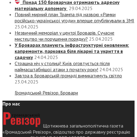
Понад 150 броварчан отримають адресну
матеріальну допомогу
29.04.2025
Повний мирний план Трампа під назвою «‎Рамки
російсько-української угоди» вперше опублікували в ЗМІ
25.04.2025
Незвичний меморіал у центрі Броварів. Сучасне
мистецтво чи порушення порядку?
25.04.2025
У Броварах планують інфраструктурні оновлення:
капремонти, парковка біля лікарні та укриття в
садочку
24.04.2025
Страшна ніч у столиці! Київ оговтується після
наймасштабнішої атаки з початку року!
24.04.2025
Завтра в Броварській громаді вимикатимуть світло
23.04.2025
Громадський Ревізор. Бровари
Про нас
Щотижнева загальнополітична газета
«Громадський Ревізор», свідоцтво про державну реєстрацію