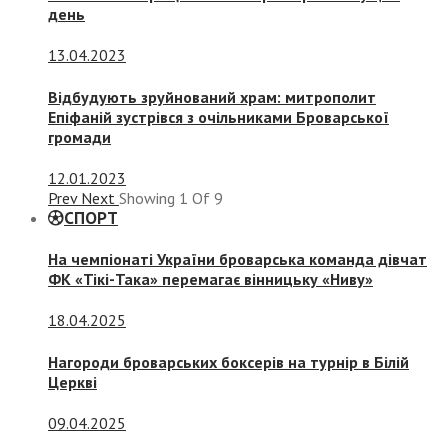
день
13.04.2023
Відбудують зруйнований храм: митрополит
Епіфаній зустрівся з очільниками Броварської
громади
12.01.2023
Prev
Next
Showing
1
Of
9
СПОРТ
На чемпіонаті України броварська команда дівчат
ФК «Тікі-Така» перемагає вінницьку «Ниву»
18.04.2025
Нагороди броварських боксерів на турнір в Білій
Церкві
09.04.2025