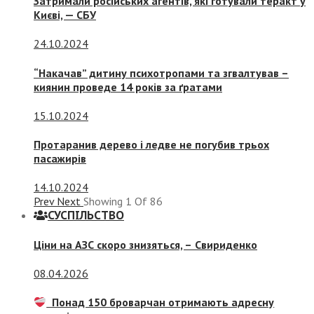
Затримали російських агентів, які готували теракт у
Києві, — СБУ
24.10.2024
“Накачав” дитину психотропами та згвалтував –
киянин проведе 14 років за ґратами
15.10.2024
Протаранив дерево і ледве не погубив трьох
пасажирів
14.10.2024
Prev
Next
Showing
1
Of
86
СУСПIЛЬСТВО
Ціни на АЗС скоро знизяться, –
Свириденко
08.04.2026
Понад 150 броварчан отримають адресну