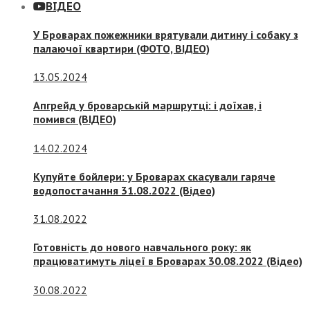
ВІДЕО
У Броварах пожежники врятували дитину і собаку з
палаючої квартири (ФОТО, ВІДЕО)
13.05.2024
Апгрейд у броварській маршрутці: і доїхав, і
помився (ВІДЕО)
14.02.2024
Купуйте бойлери: у Броварах скасували гаряче
водопостачання 31.08.2022 (Відео)
31.08.2022
Готовність до нового навчального року: як
працюватимуть ліцеї в Броварах 30.08.2022 (Відео)
30.08.2022